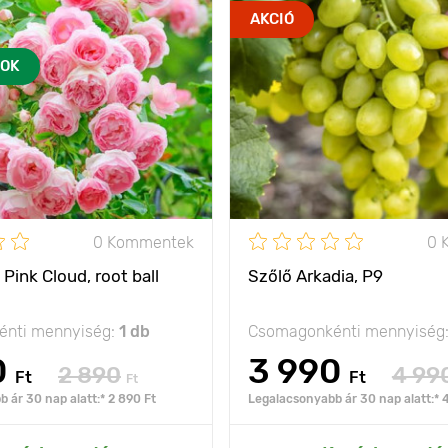
Sűrűn fésült bimbók,
Jellemzők
AKCIÓ
egyenként akár 40
sziromlevéllel is.
OK
Kifejlett kori
A lédús
180 - 250 cm, a bokor
magasság
ínyencet
szélessége 100 cm
Fényigény
olság
150 - 200 cm
Fagyállóság
napos hely
Cserépméret
ora
2 év
0 Kommentek
0 
- 29°С
Pink Cloud, root ball
Szőlő Arkadia, Р9
t
gyökérlabda
nti mennyiség:
1 db
Csomagonkénti mennyiség
0
3 990
2 890
4 99
Ft
Ft
Ft
 ár 30 nap alatt:* 2 890 Ft
Legalacsonyabb ár 30 nap alatt:* 