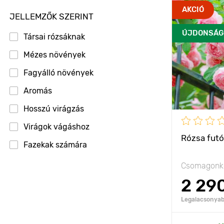
Jellemzők
AKCIÓ
Eper
JELLEMZŐK SZERINT
október
Eper javítható
ÚJDONSÁG
szeptember
Társai rózsáknak
Kifejlett kori
Eper nagy termésű
magasság
Mézes növények
Eperfa
Ültetési táv
Fagyálló növények
Erdei
Fényigény
Aromás
Erdeifenyő
Hosszú virágzás
A csemete k
Fátyolvirág
Virágok vágáshoz
Fagyállóság
Fejecskés
Rózsa futó 
Fazekak számára
Cserépmére
Feketefenyő
Csomagonké
Feketegyökér
2 29
Feketeszem
Legalacsonyabb
Fenyő