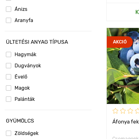
Ánizs
Hozzáad
K
Aranyfa
Árnyékliliom
Jellemzők
ÜLTETÉSI ANYAG TÍPUSA
AKCIÓ
Articsóka
Árvácskák
Hagymák
Kifejlett kori
magasság
Astilbe
Dugványok
Ültetési táv
Azálea
Évelő
Fényigény
Bab
Magok
Bazsalikom
Palánták
Terméshoza
Bazsarózsa
A termés súl
GYÜMÖLCS
Bazsarózsa lágyszárú
Áfonya fek
Fagyállóság
Begónia
Zöldségek
Cserépmére
Csomagonké