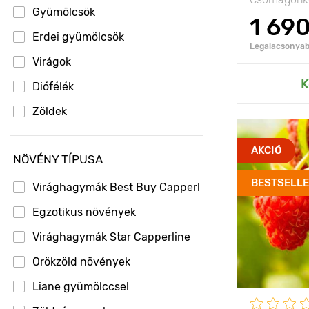
Begónia ampelous
Gyümölcsök
1 69
Begónia gumós
Erdei gyümölcsök
Legalacsonyabb
Boglárka
Virágok
Hozzáad
K
Bojtocska
Diófélék
Borágó
Zöldek
Borbolya
Jellemzők
AKCIÓ
Boróka
NÖVÉNY TÍPUSA
Borostyán
BESTSELL
Kifejlett kori
Virághagymák Best Buy Capperline
magasság
Borzaskata
Egzotikus növények
Ültetési táv
Botanikus tulipánok
Virághagymák Star Capperline
Ültetési mél
Brokkoli
Örökzöld növények
Fényigény
Búzavirág
Liane gyümölccsel
Fagyállóság
Cékla