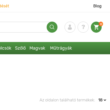
dését
Blog
0
lcsök
Szőlő
Magvak
Műtrágyák
Az oldalon található termékek:
18