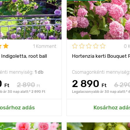
cm
Ültetési távolság
olság
150 - 200 cm
Fényigény
na
napos hely
Fagyállóság
ora
2 év
1 Komment
0 
- 23°С
Indigoletta, root ball
Hortenzia kerti Bouquet 
t
gyökérlabda
nti mennyiség:
1 db
Csomagonkénti mennyiség
0
2 890
2 890
6 29
Ft
Ft
Ft
 ár 30 nap alatt:* 2 890 Ft
Legalacsonyabb ár 30 nap alatt:* 
ás az Én kertemhez
Hozzáadás az Én ke
osárhoz adás
Kosárhoz adá