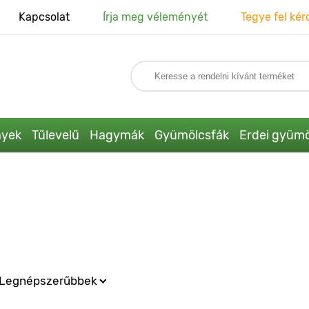
Kapcsolat
Írja meg véleményét
Tegye fel kér
nyek
Tűlevelű
Hagymák
Gyümölcsfák
Erdei gyümö
Legnépszerűbbek