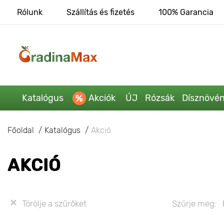
Rólunk
Szállítás és fizetés
100% Garancia
Katalógus
Akciók
ÚJ
Rózsák
Dísznövé
Főoldal
Katalógus
Akció
AKCIÓ
Törölje a szűrőket
Szűrje meg: