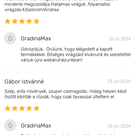
mindenki megcsodálja.Hatalmas virágok ,folyamatos
virágzás.Kőszönöm!Andrea
G
GradinaMax
25 júl 2024
Üdvözöljük, Örülünk, hogy elégedett a kapott
termékekkel. Bőséges virágzást kívánunk és szeretettel
várjuk újra webáruházunkban!
Gábor Istvánné
23 jún 2024
Szép, erős növények, szuper csomagolás. Hideg helyen késő
ősztől kibírták a rózsák, hogy csak tavasszal ültettem el.
G
GradinaMax
26 jún 2024