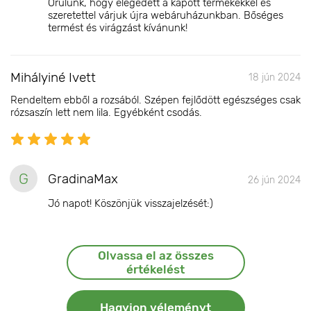
Örülünk, hogy elégedett a kapott termékekkel és
szeretettel várjuk újra webáruházunkban. Bőséges
termést és virágzást kívánunk!
Mihályiné Ivett
18 jún 2024
Rendeltem ebből a rozsából. Szépen fejlődött egészséges csak
rózsaszín lett nem lila. Egyébként csodás.
G
GradinaMax
26 jún 2024
Jó napot! Köszönjük visszajelzését:)
Olvassa el az összes
értékelést
Hagyjon véleményt