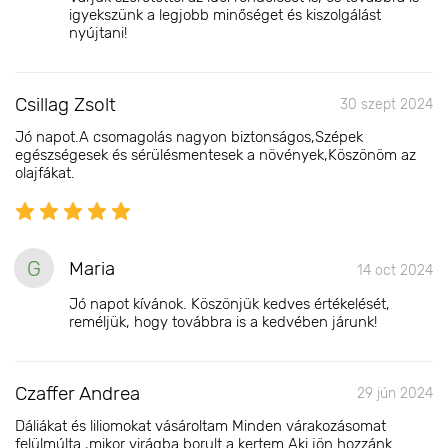
igyekszünk a legjobb minőséget és kiszolgálást
nyújtani!
Csillag Zsolt
30 szept 2024
Jó napot.A csomagolás nagyon biztonságos,Szépek
egészségesek és sérülésmentesek a növények,Köszönöm az
olajfákat.
G
Maria
14 oct 2024
Jó napot kívánok. Köszönjük kedves értékelését,
reméljük, hogy továbbra is a kedvében járunk!
Czaffer Andrea
29 jún 2024
Dáliákat és liliomokat vásároltam Minden várakozásomat
felülmúlta ,mikor virágba borult a kertem.Aki jön hozzánk