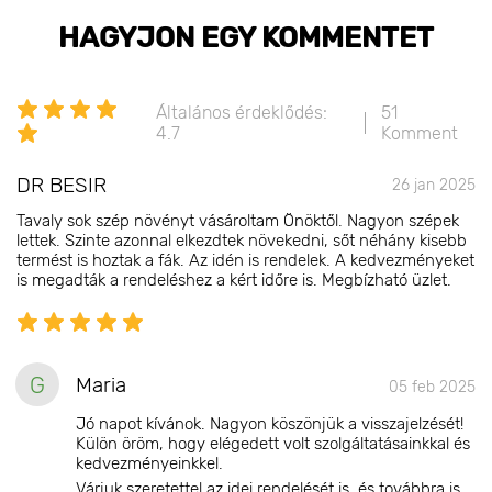
HAGYJON EGY KOMMENTET
Általános érdeklődés:
51
4.7
Komment
DR BESIR
26 jan 2025
Tavaly sok szép növényt vásároltam Önöktől. Nagyon szépek
lettek. Szinte azonnal elkezdtek növekedni, sőt néhány kisebb
termést is hoztak a fák. Az idén is rendelek. A kedvezményeket
is megadták a rendeléshez a kért időre is. Megbízható üzlet.
G
Maria
05 feb 2025
Jó napot kívánok. Nagyon köszönjük a visszajelzését!
Külön öröm, hogy elégedett volt szolgáltatásainkkal és
kedvezményeinkkel.
Várjuk szeretettel az idei rendelését is, és továbbra is