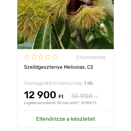
0 Kommentek
Szelídgesztenye Melivoias, С2
Csomagonkénti mennyiség:
1 db
12 900
15 900
Ft
Ft
Legalacsonyabb ár 30 nap alatt:* 12 900 Ft
Ellenőrizze a készletet