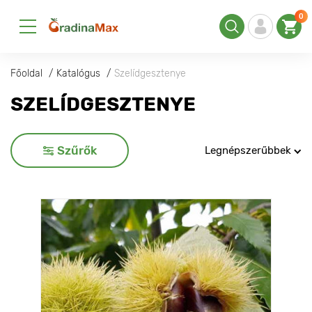
0
Főoldal
Katalógus
Szelídgesztenye
SZELÍDGESZTENYE
Szűrők
Legnépszerűbbek