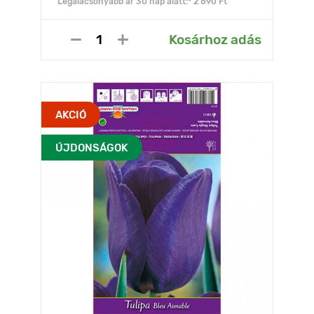
Legalacsonyabb ár 30 nap alatt:* 2 890 Ft
Kosárhoz adás
AKCIÓ
ÚJDONSÁGOK