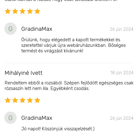
G
GradinaMax
26 jún 2024
Örülünk, hogy elégedett a kapott termékekkel és
szeretettel várjuk újra webáruházunkban. Bőséges
termést és virágzást kívánunk!
Mihályiné Ivett
18 jún 2024
Rendeltem ebből a rozsából. Szépen fejlődött egészséges csak
rózsaszín lett nem lila. Egyébként csodás.
G
GradinaMax
26 jún 2024
Jó napot! Köszönjük visszajelzését:)