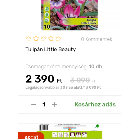
0 Kommentek
Tulipán Little Beauty
Csomagonkénti mennyiség:
10 db
2 390
3 090
Ft
Ft
Legalacsonyabb ár 30 nap alatt:* 3 090 Ft
Kosárhoz adás
AKCIÓ