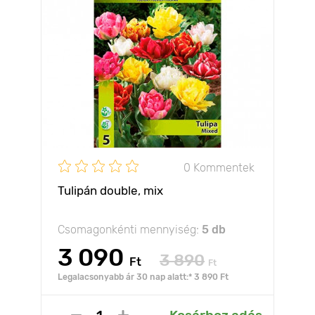
0 Kommentek
Tulipán double, mix
Csomagonkénti mennyiség:
5 db
3 090
3 890
Ft
Ft
Legalacsonyabb ár 30 nap alatt:* 3 890 Ft