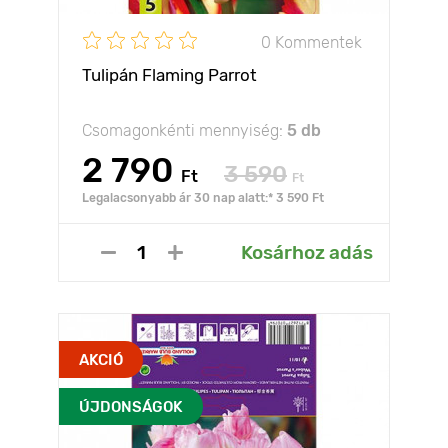
0 Kommentek
Tulipán Flaming Parrot
Csomagonkénti mennyiség:
5 db
2 790
3 590
Ft
Ft
Legalacsonyabb ár 30 nap alatt:* 3 590 Ft
Kosárhoz adás
AKCIÓ
ÚJDONSÁGOK