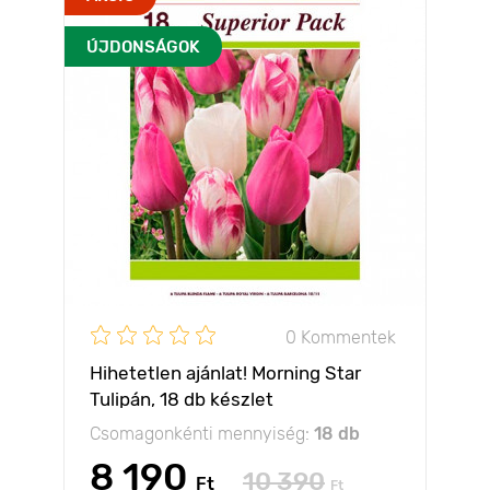
ÚJDONSÁGOK
0 Kommentek
Hihetetlen ajánlat! Morning Star
Tulipán, 18 db készlet
Csomagonkénti mennyiség:
18 db
8 190
10 390
Ft
Ft