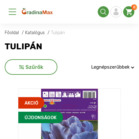
0
Főoldal
Katalógus
Tulipán
TULIPÁN
Szűrők
Legnépszerűbbek
AKCIÓ
ÚJDONSÁGOK