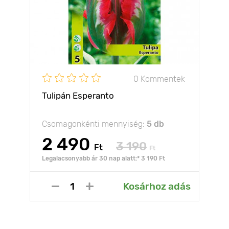
0 Kommentek
Tulipán Esperanto
Csomagonkénti mennyiség:
5 db
2 490
3 190
Ft
Ft
Legalacsonyabb ár 30 nap alatt:* 3 190 Ft
Kosárhoz adás