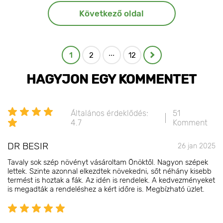
Következő oldal
...
1
2
12
HAGYJON EGY KOMMENTET
Általános érdeklődés:
51
4.7
Komment
DR BESIR
26 jan 2025
Tavaly sok szép növényt vásároltam Önöktől. Nagyon szépek
lettek. Szinte azonnal elkezdtek növekedni, sőt néhány kisebb
termést is hoztak a fák. Az idén is rendelek. A kedvezményeket
is megadták a rendeléshez a kért időre is. Megbízható üzlet.