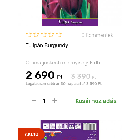
0 Kommentek
Tulipán Burgundy
Csomagonkénti mennyiség:
5 db
2 690
3 390
Ft
Ft
Legalacsonyabb ár 30 nap alatt:* 3 390 Ft
Kosárhoz adás
AKCIÓ