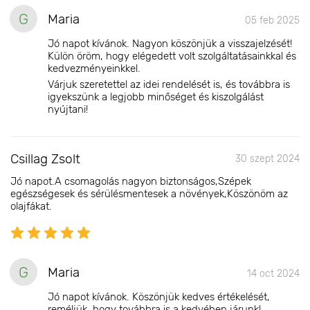
G
Maria
05 feb 2025
Jó napot kívánok. Nagyon köszönjük a visszajelzését!
Külön öröm, hogy elégedett volt szolgáltatásainkkal és
kedvezményeinkkel.
Várjuk szeretettel az idei rendelését is, és továbbra is
igyekszünk a legjobb minőséget és kiszolgálást
nyújtani!
Csillag Zsolt
30 szept 2024
Jó napot.A csomagolás nagyon biztonságos,Szépek
egészségesek és sérülésmentesek a növények,Köszönöm az
olajfákat.
G
Maria
14 oct 2024
Jó napot kívánok. Köszönjük kedves értékelését,
reméljük, hogy továbbra is a kedvében járunk!