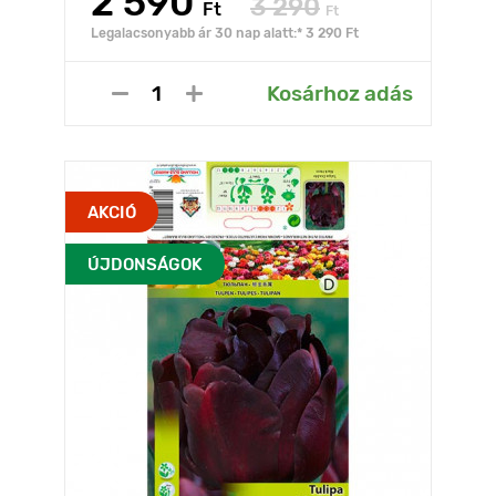
2 590
3 290
Ft
Ft
Legalacsonyabb ár 30 nap alatt:* 3 290 Ft
Kosárhoz adás
AKCIÓ
ÚJDONSÁGOK