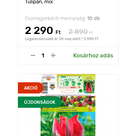
Tulipán, mix
Csomagonkénti mennyiség:
10 db
2 290
2 890
Ft
Ft
Legalacsonyabb ár 30 nap alatt:* 2 890 Ft
Kosárhoz adás
AKCIÓ
ÚJDONSÁGOK