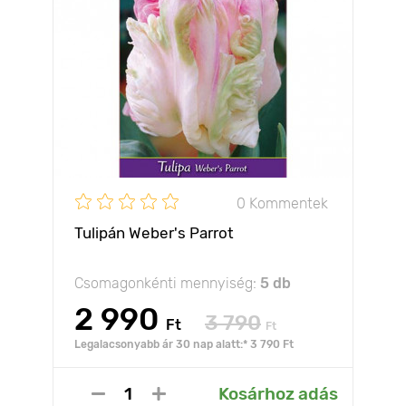
0 Kommentek
Tulipán Weber's Parrot
Csomagonkénti mennyiség:
5 db
2 990
3 790
Ft
Ft
Legalacsonyabb ár 30 nap alatt:* 3 790 Ft
Kosárhoz adás