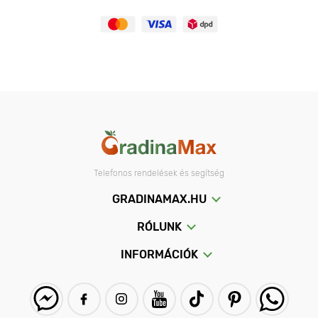
A tulipánokat virágágyásokban és különböző kompozíciókban
termesztik, városi tereket és plázákat díszítenek, üvegházakban
ültetik korai virágzás céljából, és hidroponikusan termesztik
csokrokba vágáshoz.
A GradinaMax webáruházban több mint 250
tulipánfajtát kínálnak, és a választék évente
bővül.
A GradinaMax katalógusban található
tulipánfajták:
Telefonos rendelések és segítség
Triumph-tulipánok - a világ legnépszerűbb kerti
tulipánosztálya, amelyet a legnagyobb nagyvirágú Darwin-
GRADINAMAX.HU
fajták és a legkeményebb egyenes korai tulipánok
keresztezésével nyertek.
RÓLUNK
Fodros tulipánok - szirmaik szélein áttört rojtok vannak,
INFORMÁCIÓK
amelyek sok fajtánál kontrasztos, intenzív színűek.
Botanikus tulipánok - alacsony, nagyvirágú vad
tulipánfajták, amelyeket nem kell kiásni.