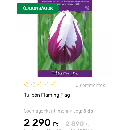
ÚJDONSÁGOK
0 Kommentek
Tulipán Flaming Flag
Csomagonkénti mennyiség:
5 db
2 290
2 890
Ft
Ft