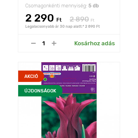
Csomagonkénti mennyiség:
5 db
2 290
2 890
Ft
Ft
Legalacsonyabb ár 30 nap alatt:* 2 890 Ft
Kosárhoz adás
AKCIÓ
ÚJDONSÁGOK