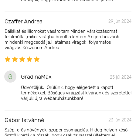
Czaffer Andrea
29 jún 2024
Dáliákat és liliomokat vásároltam Minden várakozásomat
felülmúlta ,mikor virágba borult a kertem.Aki jön hozzánk
mindenki megcsodálja.Hatalmas virágok ,folyamatos
virágzás.Kőszönöm!Andrea
G
GradinaMax
25 júl 2024
Üdvözöljük, Örülünk, hogy elégedett a kapott
termékekkel. Bőséges virágzást kívánunk és szeretettel
várjuk újra webáruházunkban!
Gábor Istvánné
23 jún 2024
Szép, erős növények, szuper csomagolás. Hideg helyen késő
ősztől kibírták a rózsák, hogy csak tavasszal ültettem el.