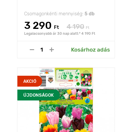
Csomagonkénti mennyiség:
5 db
3 290
4 190
Ft
Ft
Legalacsonyabb ár 30 nap alatt:* 4 190 Ft
Kosárhoz adás
AKCIÓ
ÚJDONSÁGOK