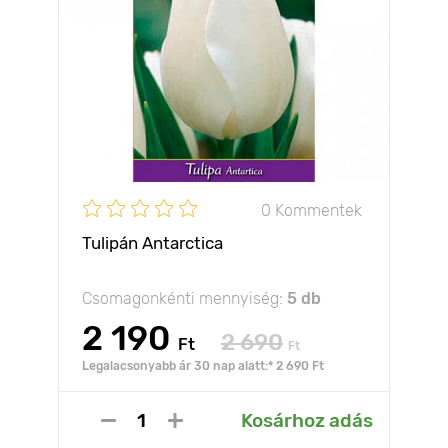
0 Kommentek
Tulipán Antarctica
Csomagonkénti mennyiség:
5 db
2 190
2 690
Ft
Ft
Legalacsonyabb ár 30 nap alatt:* 2 690 Ft
Kosárhoz adás