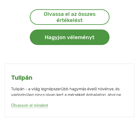
Olvassa el az összes
értékelést
Hagyjon véleményt
Tulipán
Tulipán - a világ legnépszerűbb hagymás évelő növénye, és
valószínűleg nincs olyan kert a mérsékelt éghajlaton, ahol ne
nőnének ezek a gyönyörű virágok.
Olvasson el mindent
Az emberek évszázadok óta termesztik a tulipánokat. A modern
rendszerezés több mint 80 fajt és több mint 6000 fajtát
tartalmaz, és a nemesítők nem akarnak megállni, hiszen a
legendás kék tulipánt még mindig nem nemesítették.