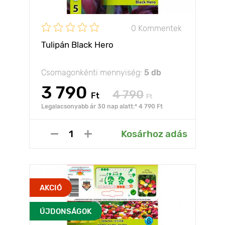
0 Kommentek
Tulipán Black Hero
Csomagonkénti mennyiség:
5 db
3 790
4 790
Ft
Ft
Legalacsonyabb ár 30 nap alatt:* 4 790 Ft
Kosárhoz adás
AKCIÓ
ÚJDONSÁGOK