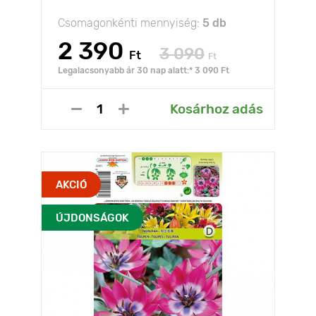
Csomagonkénti mennyiség:
5 db
2 390
3 090
Ft
Ft
Legalacsonyabb ár 30 nap alatt:* 3 090 Ft
Kosárhoz adás
AKCIÓ
ÚJDONSÁGOK