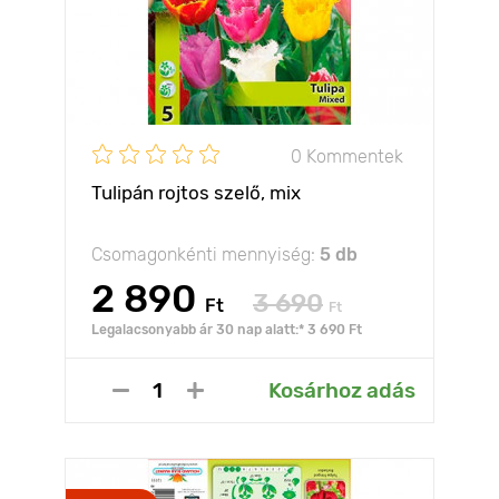
0 Kommentek
Tulipán rojtos szelő, mix
Csomagonkénti mennyiség:
5 db
2 890
3 690
Ft
Ft
Legalacsonyabb ár 30 nap alatt:* 3 690 Ft
Kosárhoz adás