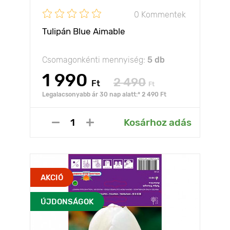
0 Kommentek
Tulipán Blue Aimable
Csomagonkénti mennyiség:
5 db
1 990
2 490
Ft
Ft
Legalacsonyabb ár 30 nap alatt:* 2 490 Ft
Kosárhoz adás
AKCIÓ
ÚJDONSÁGOK