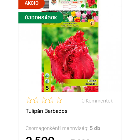
AKCIÓ
ÚJDONSÁGOK
0 Kommentek
Tulipán Barbados
Csomagonkénti mennyiség:
5 db