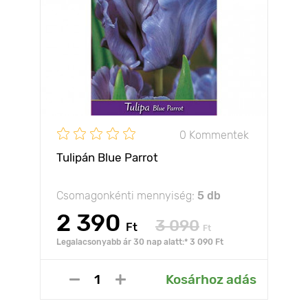
0 Kommentek
Tulipán Blue Parrot
Csomagonkénti mennyiség:
5 db
2 390
3 090
Ft
Ft
Legalacsonyabb ár 30 nap alatt:* 3 090 Ft
Kosárhoz adás