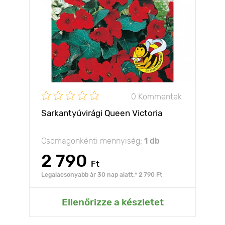
0 Kommentek
Sarkantyúvirági Queen Victoria
Csomagonkénti mennyiség:
1 db
2 790
Ft
Legalacsonyabb ár 30 nap alatt:* 2 790 Ft
Ellenőrizze a készletet