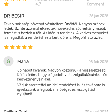
4.7
Komment
DR BESIR
26 jan 2025
Tavaly sok szép növényt vásároltam Önöktől. Nagyon szépek
lettek. Szinte azonnal elkezdtek növekedni, sőt néhány kisebb
termést is hoztak a fák. Az idén is rendelek. A kedvezményeket
is megadták a rendeléshez a kért időre is. Megbízható üzlet.
G
Maria
05 feb 2025
Jó napot kívánok. Nagyon köszönjük a visszajelzését!
Külön öröm, hogy elégedett volt szolgáltatásainkkal és
kedvezményeinkkel.
Várjuk szeretettel az idei rendelését is, és továbbra is
igyekszünk a legjobb minőséget és kiszolgálást
nyújtani!
Csillag Zsolt
30 szept 2024