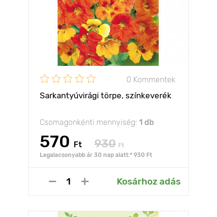
0 Kommentek
Sarkantyúvirági törpe, színkeverék
Csomagonkénti mennyiség:
1 db
570
930
Ft
Ft
Legalacsonyabb ár 30 nap alatt:* 930 Ft
Kosárhoz adás