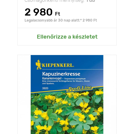
Csomagonkénti mennyiség:
1 db
2 980
Ft
Legalacsonyabb ár 30 nap alatt:* 2 980 Ft
Ellenőrizze a készletet