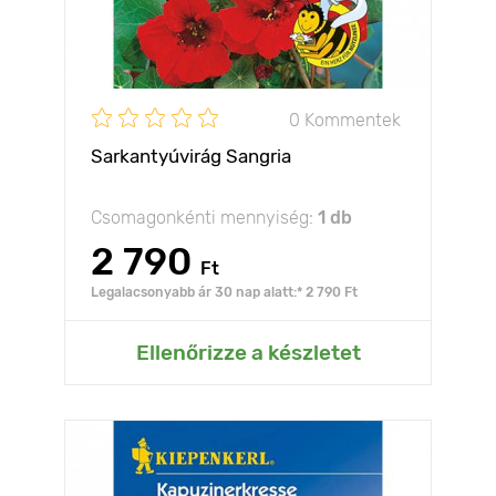
0 Kommentek
Sarkantyúvirág Sangria
Csomagonkénti mennyiség:
1 db
2 790
Ft
Legalacsonyabb ár 30 nap alatt:* 2 790 Ft
Ellenőrizze a készletet