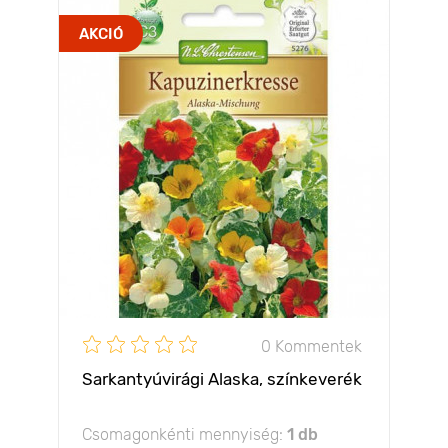
AKCIÓ
0 Kommentek
Sarkantyúvirági Alaska, színkeverék
Csomagonkénti mennyiség:
1 db