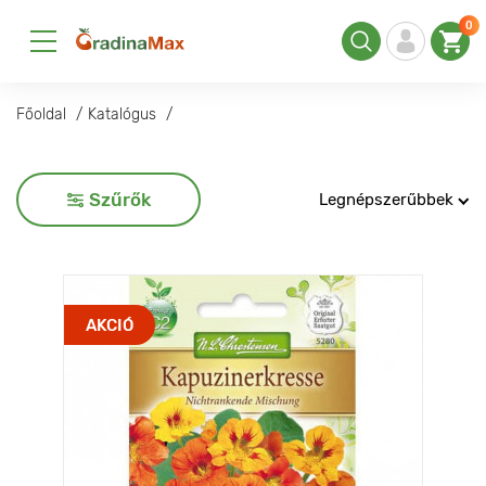
0
Főoldal
Katalógus
Szűrők
Legnépszerűbbek
AKCIÓ