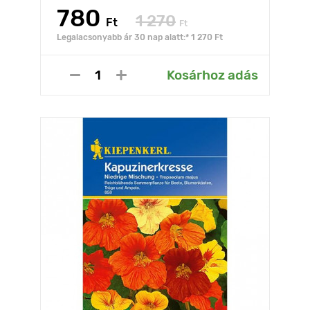
780
1 270
Ft
Ft
Legalacsonyabb ár 30 nap alatt:* 1 270 Ft
Kosárhoz adás