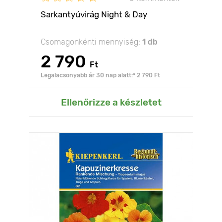
Sarkantyúvirág Night & Day
Csomagonkénti mennyiség:
1 db
2 790
Ft
Legalacsonyabb ár 30 nap alatt:* 2 790 Ft
Ellenőrizze a készletet