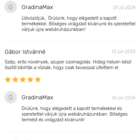
G
GradinaMax
25 júl 2024
Üdvözöljük, Örülünk, hogy elégedett a kapott
termékekkel. Bőséges virágzást kívánunk és szeretettel
várjuk újra webáruházunkban!
Gábor Istvánné
23 jún 2024
Szép, erős növények, szuper csomagolás. Hideg helyen késő
ősztől kibírták a rózsák, hogy csak tavasszal ültettem el.
G
GradinaMax
26 jún 2024
Örülünk, hogy elégedett a kapott termékekkel és
szeretettel várjuk újra webáruházunkban. Bőséges
termést és virágzást kívánunk!