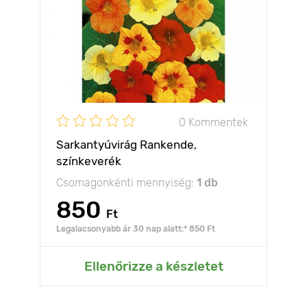
0 Kommentek
Sarkantyúvirág Rankende,
színkeverék
Csomagonkénti mennyiség:
1 db
850
Ft
Legalacsonyabb ár 30 nap alatt:* 850 Ft
Ellenőrizze a készletet