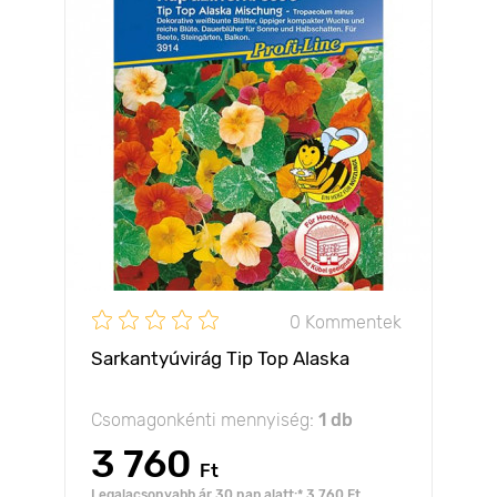
0 Kommentek
Sarkantyúvirág Tip Top Alaska
Csomagonkénti mennyiség:
1 db
3 760
Ft
Legalacsonyabb ár 30 nap alatt:* 3 760 Ft