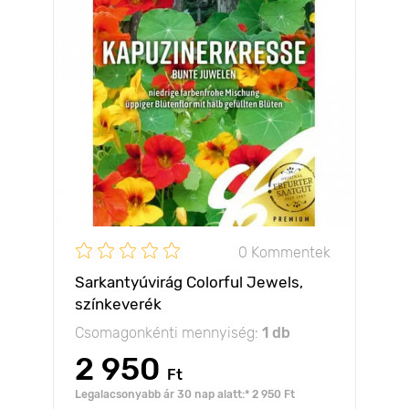
0 Kommentek
Sarkantyúvirág Colorful Jewels,
színkeverék
Csomagonkénti mennyiség:
1 db
2 950
Ft
Legalacsonyabb ár 30 nap alatt:* 2 950 Ft