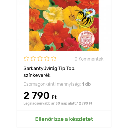
0 Kommentek
Sarkantyúvirág Tip Top,
színkeverék
Csomagonkénti mennyiség:
1 db
2 790
Ft
Legalacsonyabb ár 30 nap alatt:* 2 790 Ft
Ellenőrizze a készletet