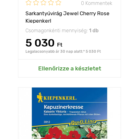
0 Kommentek
Sarkantyúvirág Jewel Cherry Rose
Kiepenkerl
Csomagonkénti mennyiség:
1 db
5 030
Ft
Legalacsonyabb ár 30 nap alatt:* 5 030 Ft
Ellenőrizze a készletet