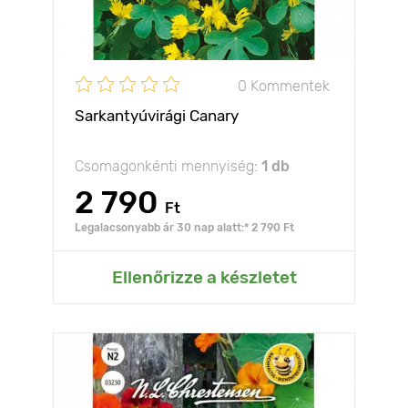
0 Kommentek
Sarkantyúvirági Canary
Csomagonkénti mennyiség:
1 db
2 790
Ft
Legalacsonyabb ár 30 nap alatt:* 2 790 Ft
Ellenőrizze a készletet