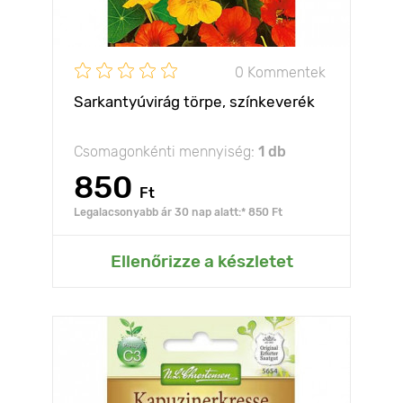
0 Kommentek
Sarkantyúvirág törpe, színkeverék
Csomagonkénti mennyiség:
1 db
850
Ft
Legalacsonyabb ár 30 nap alatt:* 850 Ft
Ellenőrizze a készletet