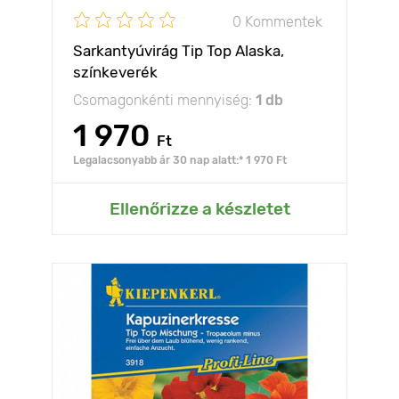
0 Kommentek
Sarkantyúvirág Tip Top Alaska,
színkeverék
Csomagonkénti mennyiség:
1 db
1 970
Ft
Legalacsonyabb ár 30 nap alatt:* 1 970 Ft
Ellenőrizze a készletet