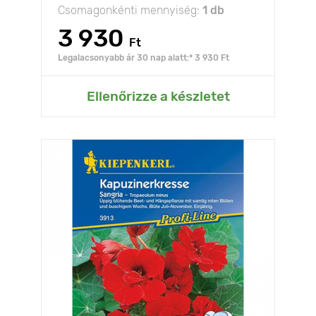
Csomagonkénti mennyiség:
1 db
3 930
Ft
Legalacsonyabb ár 30 nap alatt:* 3 930 Ft
Ellenőrizze a készletet