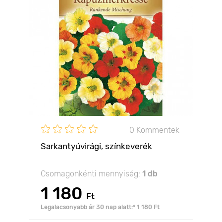
0 Kommentek
Sarkantyúvirági, színkeverék
Csomagonkénti mennyiség:
1 db
1 180
Ft
Legalacsonyabb ár 30 nap alatt:* 1 180 Ft