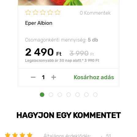
0 Kommentek
Eper Albion
Csomagonkénti mennyiség:
5 db
2 490
3 990
Ft
Ft
Legalacsonyabb ár 30 nap alatt:* 3 990 Ft
Kosárhoz adás
HAGYJON EGY KOMMENTET
Általános érdeklődés:
51