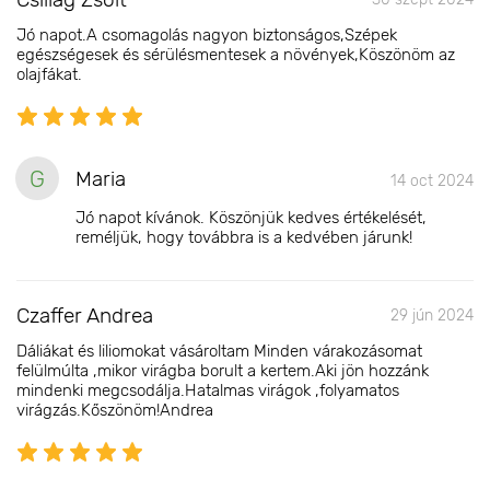
Jó napot.A csomagolás nagyon biztonságos,Szépek
egészségesek és sérülésmentesek a növények,Köszönöm az
olajfákat.
G
Maria
14 oct 2024
Jó napot kívánok. Köszönjük kedves értékelését,
reméljük, hogy továbbra is a kedvében járunk!
Czaffer Andrea
29 jún 2024
Dáliákat és liliomokat vásároltam Minden várakozásomat
felülmúlta ,mikor virágba borult a kertem.Aki jön hozzánk
mindenki megcsodálja.Hatalmas virágok ,folyamatos
virágzás.Kőszönöm!Andrea