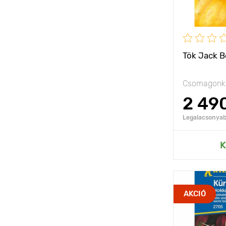
Tök Jack Be
Csomagonké
2 49
Legalacsonyabb
Hozzáad
K
Jellemzők
AKCIÓ
Kifejlett kori
magasság