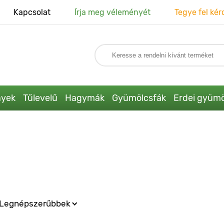
Kapcsolat
Írja meg véleményét
Tegye fel kér
nyek
Tűlevelű
Hagymák
Gyümölcsfák
Erdei gyümö
Legnépszerűbbek