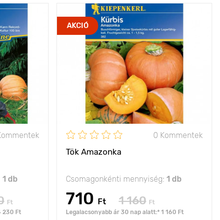
iás gyümölcs
Jellemzők
kártevővel szembeni
AKCIÓ
ellenállás, ízletes
bokor típusú
Kifejlett kori
bokor típusú
magasság
00 х 250 cm
Ültetési távolság
150 х 100 cm
nap
Fényigény
nap
40 - 80 kg
Kommentek
0 Kommentek
Tök Amazonka
:
1 db
Csomagonkénti mennyiség:
1 db
710
0
1 160
Ft
Ft
Ft
4 230 Ft
Legalacsonyabb ár 30 nap alatt:* 1 160 Ft