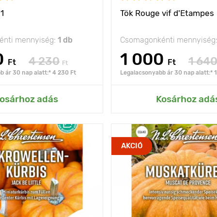
F1
Tök Rouge vif d'Etampes
nti mennyiség:
1 db
Csomagonkénti mennyiség
0
1 000
4 230
1 64
Ft
Ft
Ft
 ár 30 nap alatt:* 4 230 Ft
Legalacsonyabb ár 30 nap alatt:* 
ás az Én kertemhez
Hozzáadás az Én ke
osárhoz adás
Kosárhoz adá
remek példány
Jellemzők
kártevőál
AKCIÓ
gyümö
kivál
futó típusú
s
Ültetési távolság
olság
100 х 100 cm
Fényigény
nap