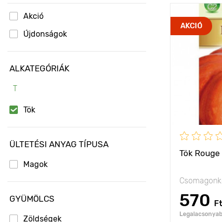
Akció
Jellemzők
AKCIÓ
Újdonságok
Kifejlett kori
magasság
ALKATEGÓRIÁK
Ültetési táv
T
Fényigény
Tök
A termés súl
ÜLTETÉSI ANYAG TÍPUSA
Tök Rouge 
Magok
Csomagonké
570
GYÜMÖLCS
F
Legalacsonyabb
Zöldségek