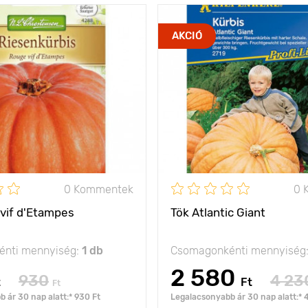
kiváló íze miatt
Jellemzők
ór
AKCIÓ
nagyra becsült fajta
Kifejlett kori
futó típusú
magasság
Ültetési távolság
1
olság
100 х 100 cm
Fényigény
nap
A termés súlya
ya
5 - 10 kg
0 Kommentek
0 
vif d'Etampes
Tök Atlantic Giant
nti mennyiség:
1 db
Csomagonkénti mennyiség
2 580
930
4 23
t
Ft
Ft
 ár 30 nap alatt:* 930 Ft
Legalacsonyabb ár 30 nap alatt:* 