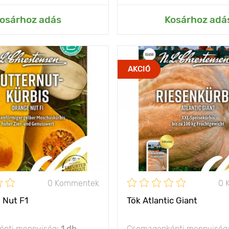
ás az Én kertemhez
Hozzáadás az Én ke
osárhoz adás
Kosárhoz adá
népszerű fajta
Jellemzők
AKCIÓ
30 - 40 cm
Ültetési távolság
Fényigény
olság
100 х 100 cm
A termés súlya
nap
0 Kommentek
0 
 Nut F1
Tök Atlantic Giant
nti mennyiség:
1 db
Csomagonkénti mennyiség