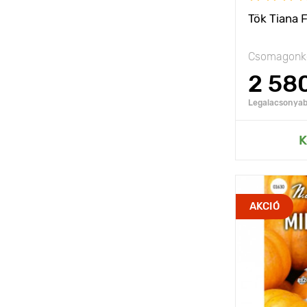
Tök Tiana 
Csomagonké
2 58
Legalacsonyabb
Hozzáad
K
Jellemzők
AKCIÓ
Kifejlett kori
magasság
Ültetési táv
Fényigény