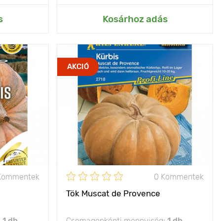
rtemhez
Hozzáadás az Én kertemhez
s
Kosárhoz adás
óriás tök
Jellemzők
csíkos fajta, kerek-
AKCIÓ
lapos forma
1 х 2,5 m
Kifejlett kori
bokor típusú
magasság
napos hely
Ültetési távolság
150 х 100 cm
40 - 80 kg
Fényigény
nap
A termés súlya
10 - 20 kg
Kommentek
0 Kommentek
Tök Muscat de Provence
:
1 db
Csomagonkénti mennyiség:
1 db