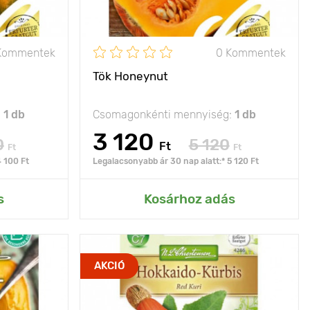
5 - 8 kg
Fényigény
nap
A termés súlya
300 - 600 g
Kommentek
0 Kommentek
Tök Honeynut
:
1 db
Csomagonkénti mennyiség:
1 db
3 120
0
5 120
Ft
Ft
Ft
4 100 Ft
Legalacsonyabb ár 30 nap alatt:* 5 120 Ft
rtemhez
Hozzáadás az Én kertemhez
s
Kosárhoz adás
azi csemege
Jellemzők
jól elálló fajta
AKCIÓ
futó típusú
Kifejlett kori
futó típusú
magasság