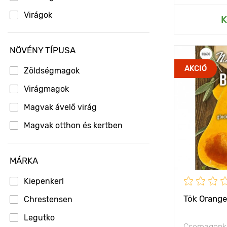
Virágok
Hozzáad
K
NÖVÉNY TÍPUSA
Jellemzők
AKCIÓ
Zöldségmagok
Kifejlett kori
Virágmagok
magasság
Magvak ávelő virág
Ültetési táv
Magvak otthon és kertben
Fényigény
MÁRKA
Kiepenkerl
Tök Orange
Chrestensen
Legutko
Csomagonké