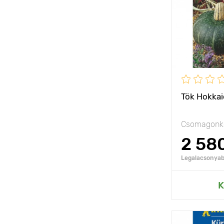
Ültetési táv
Fényigény
A termés súl
Tök Hokkai
Csomagonké
2 58
Legalacsonyabb
Hozzáad
K