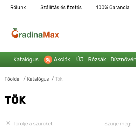
Rólunk
Szállítás és fizetés
100% Garancia
Katalógus
Akciók
ÚJ
Rózsák
Dísznövé
Főoldal
Katalógus
Tök
TÖK
Törölje a szűrőket
Szűrje meg: