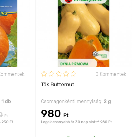
kiváló
Jellemzők
harang alakú
ulajdonságok
gyümölcsök
bokor típusú
Kifejlett kori
közepesen elágazó
magasság
150 х 100 cm
Ültetési távolság
100 х 100 cm
nap
Fényigény
nap
1 - 2 kg
A termés súlya
3 - 6 kg
Kommentek
0 Kommentek
Tök Butternut
:
1 db
Csomagonkénti mennyiség:
2 g
980
0
Ft
Ft
4 230 Ft
Legalacsonyabb ár 30 nap alatt:* 980 Ft