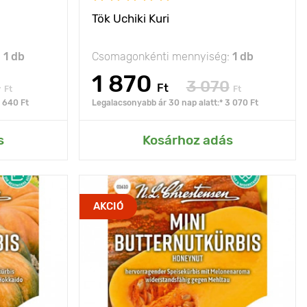
Tök Uchiki Kuri
:
1 db
Csomagonkénti mennyiség:
1 db
1 870
0
3 070
Ft
Ft
Ft
1 640 Ft
Legalacsonyabb ár 30 nap alatt:* 3 070 Ft
rtemhez
Hozzáadás az Én kertemhez
s
Kosárhoz adás
lóság, kiváló
Jellemzők
édes íze
AKCIÓ
lcsízesség,
sárgadinnyére
ó elállóság és
emlékeztet
zállíthatóság
Kifejlett kori
futó típusú
70 х 100 cm
magasság
nap
Ültetési távolság
100 х 100 cm