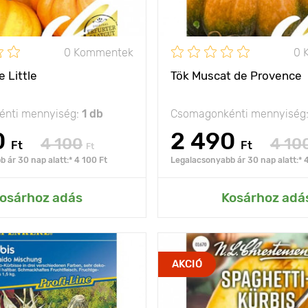
A termés súlya
0 Kommentek
0 
 Little
Tök Muscat de Provence
nti mennyiség:
1 db
Csomagonkénti mennyiség
0
2 490
4 100
4 10
Ft
Ft
Ft
 ár 30 nap alatt:* 4 100 Ft
Legalacsonyabb ár 30 nap alatt:* 
ás az Én kertemhez
Hozzáadás az Én ke
osárhoz adás
Kosárhoz adá
különleges fajta az
Jellemzők
ig
AKCIÓ
egészségért
Kifejlett kori
bokor típusú
magasság