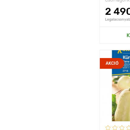
2 49
Legalacsonyabb
Hozzáad
K
Jellemzők
AKCIÓ
Kifejlett kori
magasság
Ültetési táv
Fényigény
A termés súl