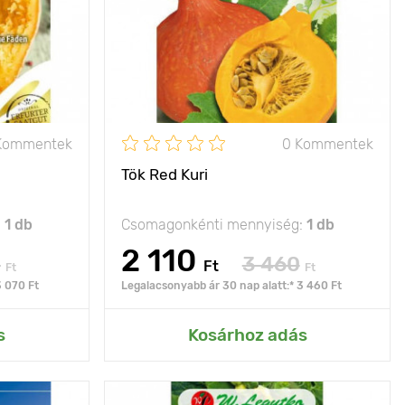
100 х 100 cm
Ültetési távolság
100 х 100 cm
napos hely
Fényigény
nap
1 - 1,5 kg
A termés súlya
1 - 2 kg
Kommentek
0 Kommentek
Tök Red Kuri
:
1 db
Csomagonkénti mennyiség:
1 db
2 110
0
3 460
Ft
Ft
Ft
3 070 Ft
Legalacsonyabb ár 30 nap alatt:* 3 460 Ft
rtemhez
Hozzáadás az Én kertemhez
s
Kosárhoz adás