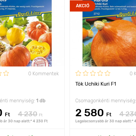
jó íz és kiváló
Jellemzők
AKCIÓ
elállóság
ízt
bokor típusú
Kifejlett kori
magasság
olság
150 х 100 cm
Ültetési távolság
nap
Fényigény
A termés súlya
0 Kommentek
0 
Tök Uchiki Kuri F1
nti mennyiség:
1 db
Csomagonkénti mennyiség
0
2 580
4 230
4 23
Ft
Ft
Ft
 ár 30 nap alatt:* 4 230 Ft
Legalacsonyabb ár 30 nap alatt:* 