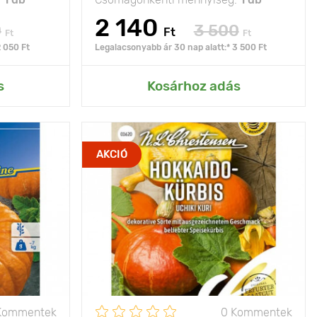
2 140
0
3 500
Ft
Ft
Ft
2 050 Ft
Legalacsonyabb ár 30 nap alatt:* 3 500 Ft
rtemhez
Hozzáadás az Én kertemhez
s
Kosárhoz adás
a pép
Jellemzők
jelentős mennyiségű
AKCIÓ
arancssárga
A-vitamint tartalmaz
agyon illatos
Kifejlett kori
akár 40 cm
bokor típusú
magasság
Ültetési távolság
100 х 100 cm
50 х 20 cm
Fényigény
nap
nap
A termés súlya
1500 g
6 - 12 kg
Kommentek
0 Kommentek