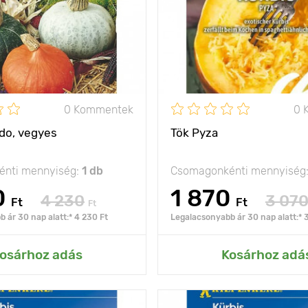
Ültetési távolság
olság
150 х 100 cm
Fényigény
nap
A termés súlya
ya
1 - 2 kg
0 Kommentek
0 
do, vegyes
Tök Pyza
nti mennyiség:
1 db
Csomagonkénti mennyiség
0
1 870
4 230
3 07
Ft
Ft
Ft
 ár 30 nap alatt:* 4 230 Ft
Legalacsonyabb ár 30 nap alatt:* 
ás az Én kertemhez
Hozzáadás az Én ke
osárhoz adás
Kosárhoz adá