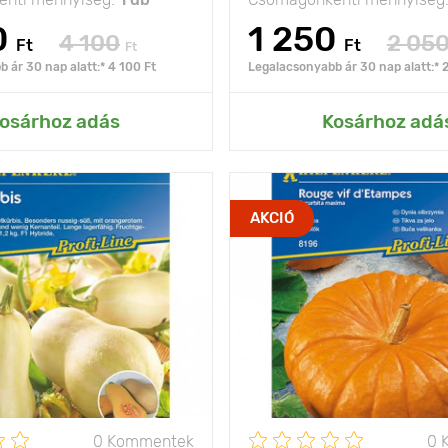
0
1 250
4 100
2 05
Ft
Ft
Ft
 ár 30 nap alatt:* 4 100 Ft
Legalacsonyabb ár 30 nap alatt:* 
ás az Én kertemhez
Hozzáadás az Én ke
osárhoz adás
Kosárhoz adá
kiváló
Jellemzők
AKCIÓ
íztulajdonságok
sötétn
és n
bokor típusú
Kifejlett kori
magasság
olság
150 х 100 cm
Ültetési távolság
nap
Fényigény
ya
1 - 2 kg
A termés súlya
0 Kommentek
0 