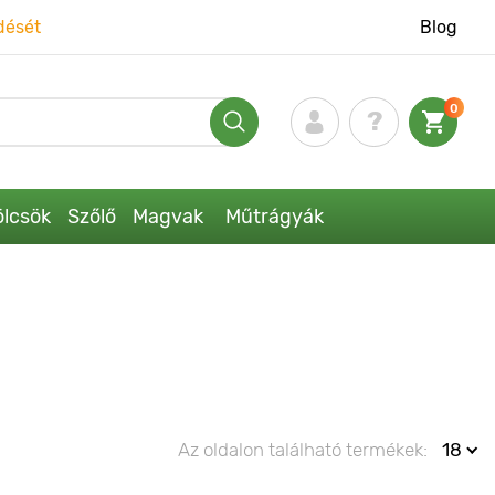
dését
Blog
0
lcsök
Szőlő
Magvak
Műtrágyák
Az oldalon található termékek:
18