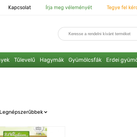
Kapcsolat
Írja meg véleményét
Tegye fel kér
nyek
Tűlevelű
Hagymák
Gyümölcsfák
Erdei gyümö
Legnépszerűbbek