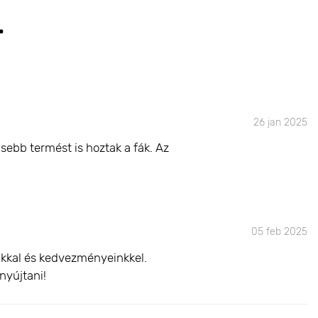
T
26 jan 2025
sebb termést is hoztak a fák. Az
05 feb 2025
inkkal és kedvezményeinkkel.
nyújtani!