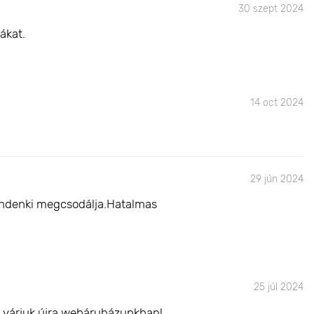
30 szept 2024
ákat.
14 oct 2024
29 jún 2024
mindenki megcsodálja.Hatalmas
25 júl 2024
l várjuk újra webáruházunkban!