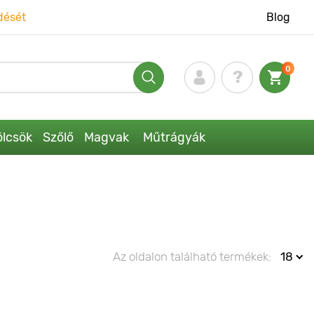
dését
Blog
0
lcsök
Szőlő
Magvak
Műtrágyák
Az oldalon található termékek:
18