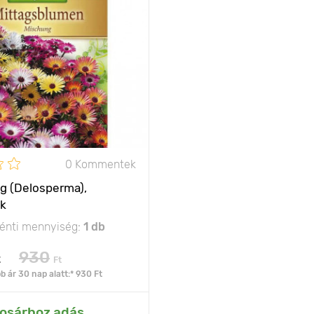
nagyon érzelmes
növény
10 - 15 cm
olság
10 х 15 cm
nap
0 Kommentek
ág (Delosperma),
ék
nti mennyiség:
1 db
930
t
Ft
 ár 30 nap alatt:* 930 Ft
ás az Én kertemhez
osárhoz adás