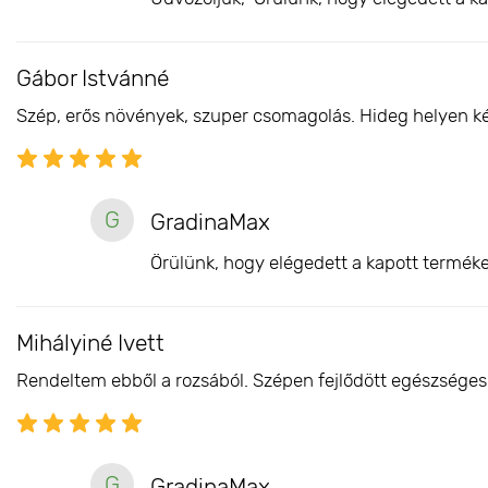
Gábor Istvánné
Szép, erős növények, szuper csomagolás. Hideg helyen késő
G
GradinaMax
Örülünk, hogy elégedett a kapott terméke
Mihályiné Ivett
Rendeltem ebből a rozsából. Szépen fejlődött egészséges 
G
GradinaMax