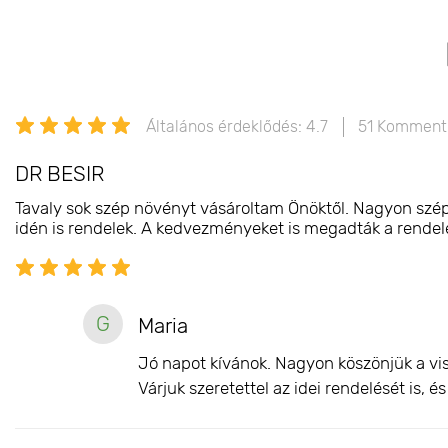
Általános érdeklődés: 4.7
51 Komment
DR BESIR
Tavaly sok szép növényt vásároltam Önöktől. Nagyon szépe
idén is rendelek. A kedvezményeket is megadták a rendelés
G
Maria
Jó napot kívánok. Nagyon köszönjük a vis
Várjuk szeretettel az idei rendelését is, 