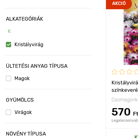
Jellemzők
AKCIÓ
ALKATEGÓRIÁK
Kifejlett kori
magasság
K
Ültetési táv
Kristályvirág
Fényigény
ÜLTETÉSI ANYAG TÍPUSA
Magok
Kristályvir
színkever
GYÜMÖLCS
Csomagonké
570
Virágok
F
Legalacsonyabb
NÖVÉNY TÍPUSA
Hozzáad
K