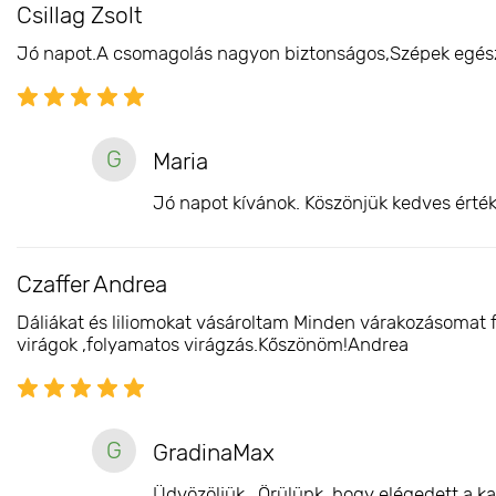
Csillag Zsolt
Jó napot.A csomagolás nagyon biztonságos,Szépek egész
G
Maria
Jó napot kívánok. Köszönjük kedves érték
Czaffer Andrea
Dáliákat és liliomokat vásároltam Minden várakozásomat 
virágok ,folyamatos virágzás.Kőszönöm!Andrea
G
GradinaMax
Üdvözöljük, Örülünk, hogy elégedett a ka