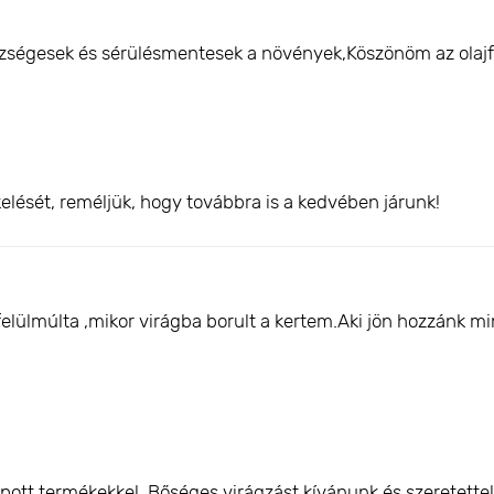
ségesek és sérülésmentesek a növények,Köszönöm az olajf
elését, reméljük, hogy továbbra is a kedvében járunk!
felülmúlta ,mikor virágba borult a kertem.Aki jön hozzánk 
pott termékekkel. Bőséges virágzást kívánunk és szeretette