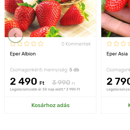
0 Kommentek
Eper Albion
Eper Asia
Csomagonkénti mennyiség:
5 db
Csomagonk
2 490
2 79
3 990
Ft
Ft
Legalacsonyabb ár 30 nap alatt:* 3 990 Ft
Legalacsonyab
Kosárhoz adás