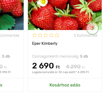
 Kommentek
0 Kommentek
Eper Kimberly
g:
5 db
Csomagonkénti mennyiség:
5 db
2 690
0
4 290
Ft
Ft
Ft
3 990 Ft
Legalacsonyabb ár 30 nap alatt:* 4 290 Ft
s
Kosárhoz adás