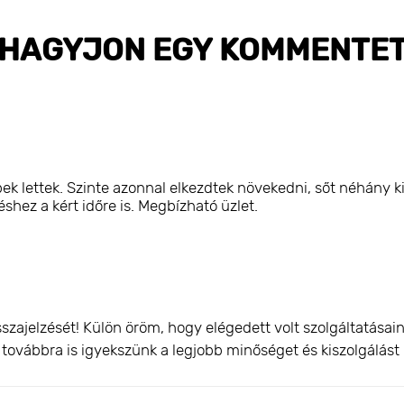
HAGYJON EGY KOMMENTE
k lettek. Szinte azonnal elkezdtek növekedni, sőt néhány ki
hez a kért időre is. Megbízható üzlet.
szajelzését! Külön öröm, hogy elégedett volt szolgáltatása
és továbbra is igyekszünk a legjobb minőséget és kiszolgálást 