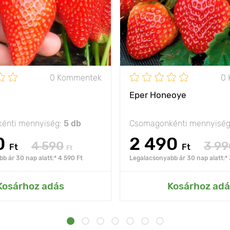
0 Kommentek
0
Eper Honeoye
énti mennyiség:
5 db
Csomagonkénti mennyisé
0
2 490
4 590
3 99
Ft
Ft
Ft
b ár 30 nap alatt:* 4 590 Ft
Legalacsonyabb ár 30 nap alatt:* 
Kosárhoz adás
Kosárhoz adá