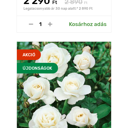
2 290
2 890
Ft
Ft
Legalacsonyabb ár 30 nap alatt:* 2 890 Ft
Kosárhoz adás
AKCIÓ
ÚJDONSÁGOK