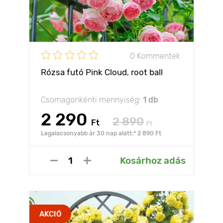
0 Kommentek
Rózsa futó Pink Cloud, root ball
Csomagonkénti mennyiség:
1 db
2 290
2 890
Ft
Ft
Legalacsonyabb ár 30 nap alatt:* 2 890 Ft
Kosárhoz adás
AKCIÓ