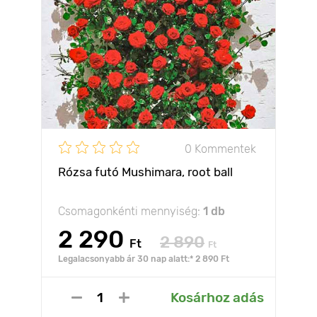
0 Kommentek
Rózsa futó Mushimara, root ball
Csomagonkénti mennyiség:
1 db
2 290
2 890
Ft
Ft
Legalacsonyabb ár 30 nap alatt:* 2 890 Ft
Kosárhoz adás