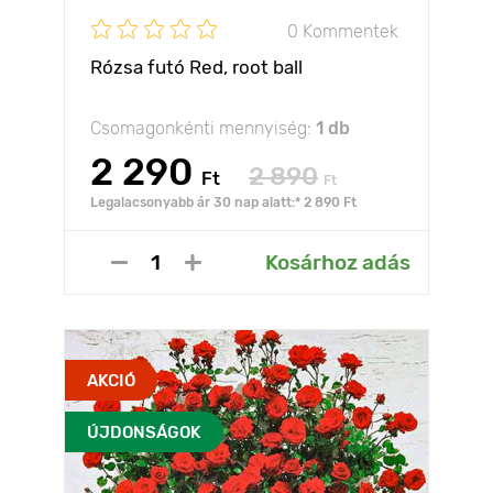
0 Kommentek
Rózsa futó Red, root ball
Csomagonkénti mennyiség:
1 db
2 290
2 890
Ft
Ft
Legalacsonyabb ár 30 nap alatt:* 2 890 Ft
Kosárhoz adás
AKCIÓ
ÚJDONSÁGOK