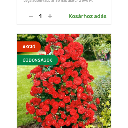
Legalacsonyabb ár 30 nap alatt:* 2 890 Ft
Kosárhoz adás
AKCIÓ
ÚJDONSÁGOK