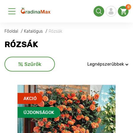
0
Főoldal
Katalógus
Rózsák
RÓZSÁK
Szűrők
Legnépszerűbbek
AKCIÓ
ÚJDONSÁGOK