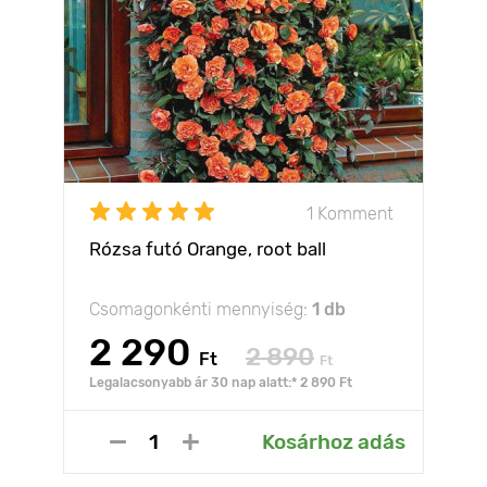
1 Komment
Rózsa futó Orange, root ball
Csomagonkénti mennyiség:
1 db
2 290
2 890
Ft
Ft
Legalacsonyabb ár 30 nap alatt:* 2 890 Ft
Kosárhoz adás