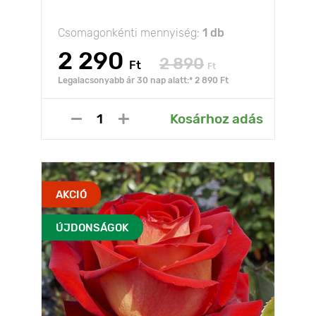
Csomagonkénti mennyiség:
1 db
2 290
2 890
Ft
Ft
Legalacsonyabb ár 30 nap alatt:* 2 890 Ft
Kosárhoz adás
AKCIÓ
ÚJDONSÁGOK