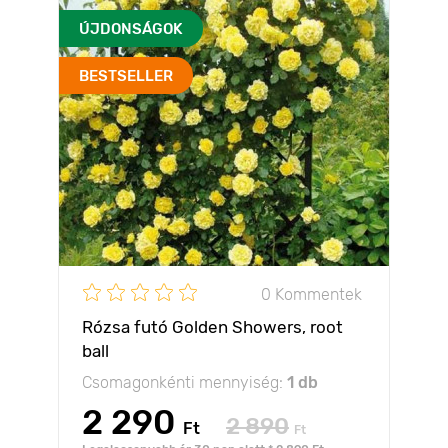
ÚJDONSÁGOK
BESTSELLER
0 Kommentek
Rózsa futó Golden Showers, root
ball
Csomagonkénti mennyiség:
1 db
2 290
2 890
Ft
Ft