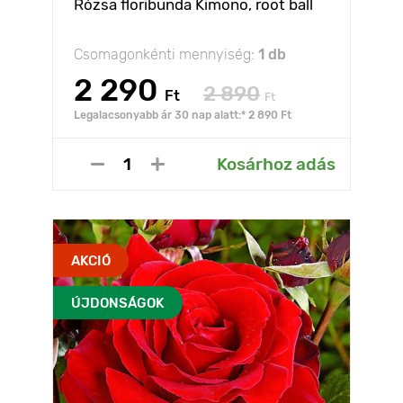
Rózsa floribunda Kimono, root ball
Csomagonkénti mennyiség:
1 db
2 290
2 890
Ft
Ft
Legalacsonyabb ár 30 nap alatt:* 2 890 Ft
Kosárhoz adás
AKCIÓ
ÚJDONSÁGOK