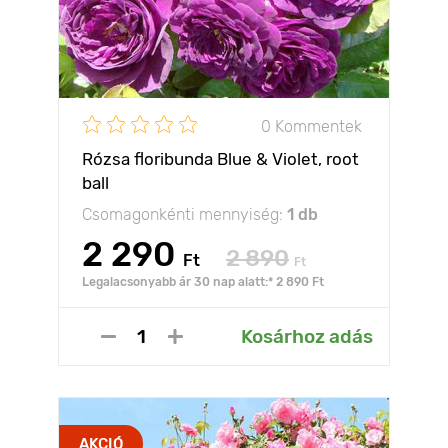
0 Kommentek
Rózsa floribunda Blue & Violet, root
ball
Csomagonkénti mennyiség:
1 db
2 290
2 890
Ft
Ft
Legalacsonyabb ár 30 nap alatt:* 2 890 Ft
Kosárhoz adás
AKCIÓ