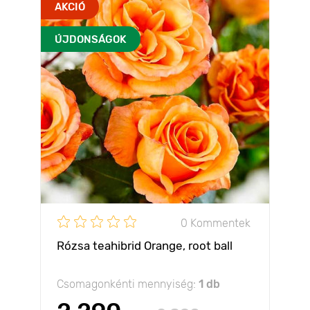
AKCIÓ
ÚJDONSÁGOK
0 Kommentek
Rózsa teahibrid Orange, root ball
Csomagonkénti mennyiség:
1 db