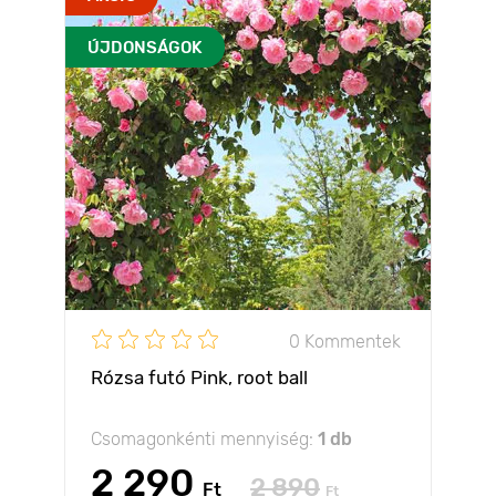
ÚJDONSÁGOK
0 Kommentek
Rózsa futó Pink, root ball
Csomagonkénti mennyiség:
1 db
2 290
2 890
Ft
Ft