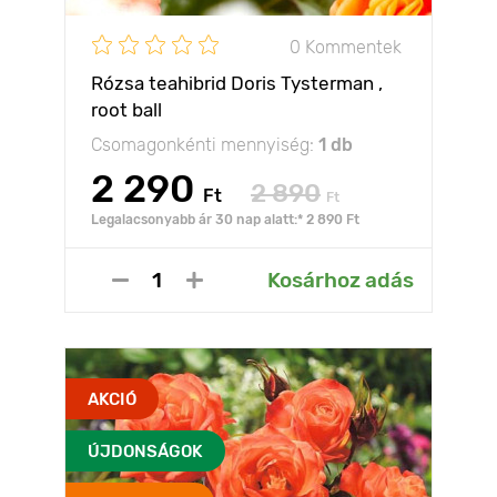
0 Kommentek
Rózsa teahibrid Doris Tysterman ,
root ball
Csomagonkénti mennyiség:
1 db
2 290
2 890
Ft
Ft
Legalacsonyabb ár 30 nap alatt:* 2 890 Ft
Kosárhoz adás
AKCIÓ
ÚJDONSÁGOK