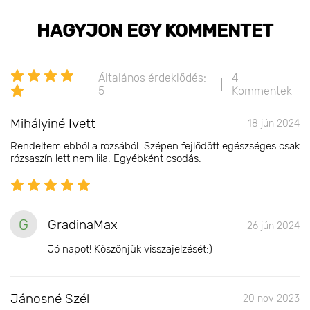
HAGYJON EGY KOMMENTET
Általános érdeklődés:
4
5
Kommentek
Mihályiné Ivett
18 jún 2024
Rendeltem ebből a rozsából. Szépen fejlődött egészséges csak
rózsaszín lett nem lila. Egyébként csodás.
G
GradinaMax
26 jún 2024
Jó napot! Köszönjük visszajelzését:)
Jánosné Szél
20 nov 2023