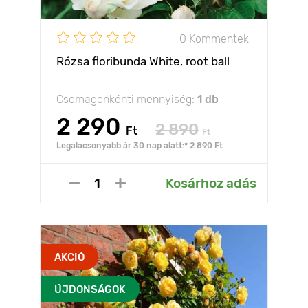
0 Kommentek
Rózsa floribunda White, root ball
Csomagonkénti mennyiség:
1 db
2 290
2 890
Ft
Ft
Legalacsonyabb ár 30 nap alatt:* 2 890 Ft
Kosárhoz adás
AKCIÓ
ÚJDONSÁGOK