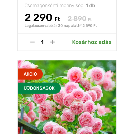
Csomagonkénti mennyiség:
1 db
2 290
2 890
Ft
Ft
Legalacsonyabb ár 30 nap alatt:* 2 890 Ft
Kosárhoz adás
AKCIÓ
ÚJDONSÁGOK