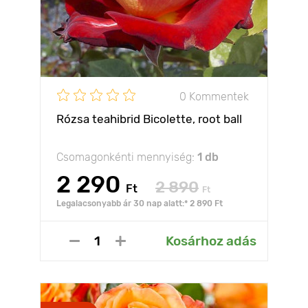
0 Kommentek
Rózsa teahibrid Bicolette, root ball
Csomagonkénti mennyiség:
1 db
2 290
2 890
Ft
Ft
Legalacsonyabb ár 30 nap alatt:* 2 890 Ft
Kosárhoz adás