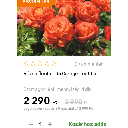
BESTSELLER
0 Kommentek
Rózsa floribunda Orange, root ball
Csomagonkénti mennyiség:
1 db
2 290
2 890
Ft
Ft
Legalacsonyabb ár 30 nap alatt:* 2 890 Ft
Kosárhoz adás