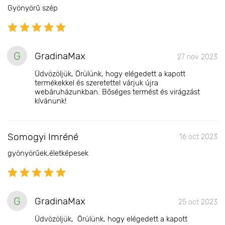
Gyönyörű szép
G
GradinaMax
27 nov 2023
Üdvözöljük, Örülünk, hogy elégedett a kapott
termékekkel és szeretettel várjuk újra
webáruházunkban. Bőséges termést és virágzást
kívánunk!
Somogyi Imréné
16 oct 2023
gyönyörűek,életképesek
G
GradinaMax
25 oct 2023
Üdvözöljük, Örülünk, hogy elégedett a kapott