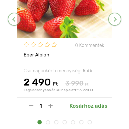
0 Kommentek
Eper Albion
Csomagonkénti mennyiség:
5 db
2 490
3 990
Ft
Ft
Legalacsonyabb ár 30 nap alatt:* 3 990 Ft
Kosárhoz adás