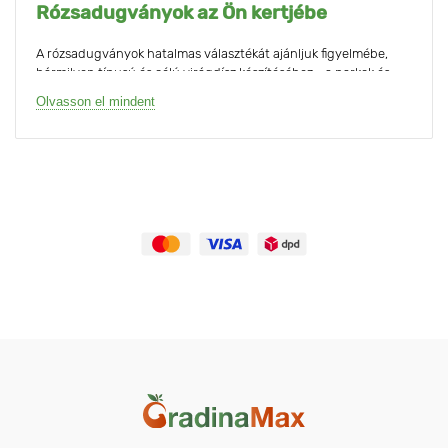
Rózsadugványok az Ön kertjébe
A rózsadugványok hatalmas választékát ajánljuk figyelmébe,
bármilyen típusú és célú virágdísz készítéséhez - a parkok és
terek rendezésétől a kertek, pavilonok és pergolák díszítéséig.
Olvasson el mindent
Minden rózsadugvány műszaki minőségellenőrzésen esik át. A
folyamat befejezése után a gyökérrendszert nedves, ásványi
anyagokkal és hidrogéllel dúsított GradinaMax© márkájú tőzeg
szubsztrátumba csomagolják. A csomagolás nem kézzel, hanem
gépesített berendezés segítségével történik, amely teljesen
befedi a gyökérrendszert és kiküszöböli a növények
kiszáradásának, állapotromlásának veszélyét. A címkézés
műanyag huzalhurkos címkékkel történik, amelyek 3 éves
szavatossági idejűek és amelyekre rá van nyomtatva a tétel
neve, mennyisége és vonalkódja, így nem áll fenn a termékek
hibás kiszállításának veszélye.
Különféle rózsadugványok a GradinaMax
katalógusban
A GradinaMax katalógusban a rózsadugványok külön rovatba