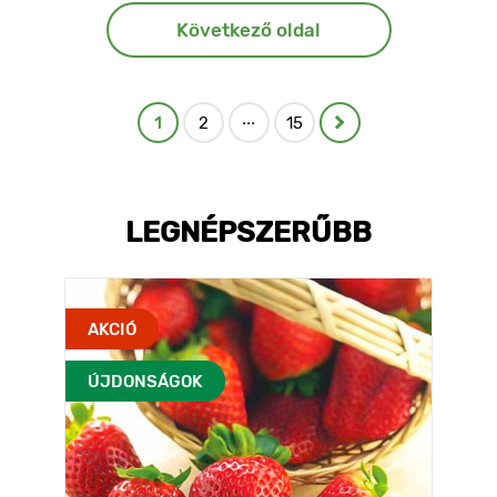
Következő oldal
...
1
2
15
LEGNÉPSZERŰBB
AKCIÓ
ÚJDONSÁGOK