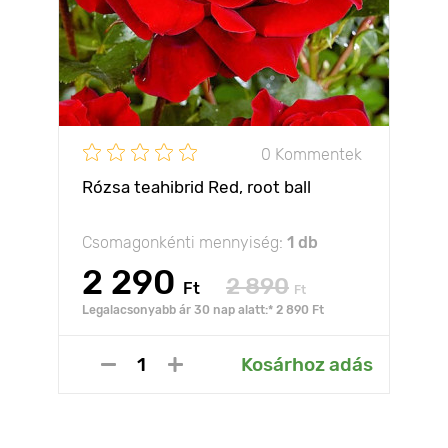
0 Kommentek
Rózsa teahibrid Red, root ball
Csomagonkénti mennyiség:
1 db
2 290
2 890
Ft
Ft
Legalacsonyabb ár 30 nap alatt:* 2 890 Ft
Kosárhoz adás