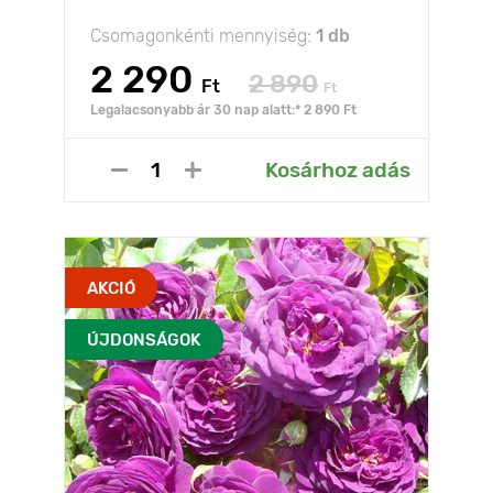
Csomagonkénti mennyiség:
1 db
2 290
2 890
Ft
Ft
Legalacsonyabb ár 30 nap alatt:* 2 890 Ft
Kosárhoz adás
AKCIÓ
ÚJDONSÁGOK