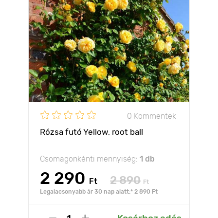
0 Kommentek
Rózsa futó Yellow, root ball
Csomagonkénti mennyiség:
1 db
2 290
2 890
Ft
Ft
Legalacsonyabb ár 30 nap alatt:* 2 890 Ft