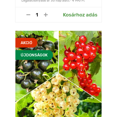
Legalacsonyabb ár 30 nap alatt:* 4 990 Ft
Kosárhoz adás
AKCIÓ
ÚJDONSÁGOK