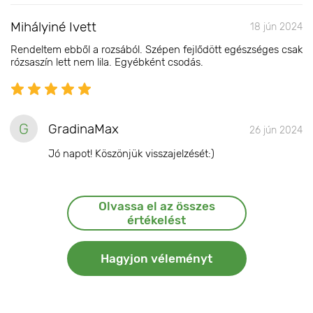
Mihályiné Ivett
18 jún 2024
Rendeltem ebből a rozsából. Szépen fejlődött egészséges csak
rózsaszín lett nem lila. Egyébként csodás.
G
GradinaMax
26 jún 2024
Jó napot! Köszönjük visszajelzését:)
Olvassa el az összes
értékelést
Hagyjon véleményt