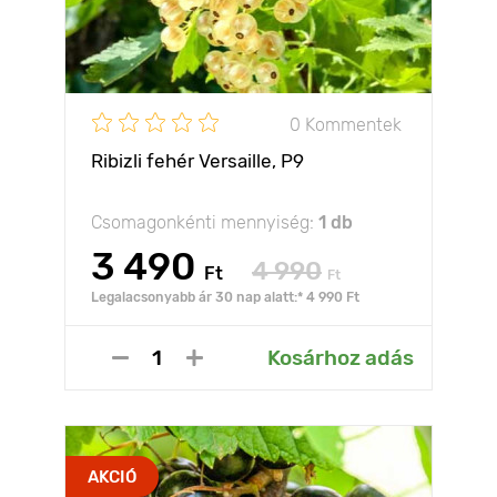
0 Kommentek
Ribizli fehér Versaille, Р9
Csomagonkénti mennyiség:
1 db
3 490
4 990
Ft
Ft
Legalacsonyabb ár 30 nap alatt:* 4 990 Ft
Kosárhoz adás
AKCIÓ