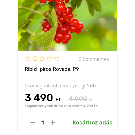
0 Kommentek
Ribizli piros Rovada, Р9
Csomagonkénti mennyiség:
1 db
3 490
4 990
Ft
Ft
Legalacsonyabb ár 30 nap alatt:* 4 990 Ft
Kosárhoz adás