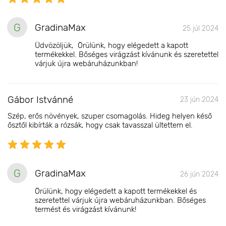
G
GradinaMax
25 júl 2024
Üdvözöljük, Örülünk, hogy elégedett a kapott
termékekkel. Bőséges virágzást kívánunk és szeretettel
várjuk újra webáruházunkban!
Gábor Istvánné
23 jún 2024
Szép, erős növények, szuper csomagolás. Hideg helyen késő
ősztől kibírták a rózsák, hogy csak tavasszal ültettem el.
G
GradinaMax
26 jún 2024
Örülünk, hogy elégedett a kapott termékekkel és
szeretettel várjuk újra webáruházunkban. Bőséges
termést és virágzást kívánunk!