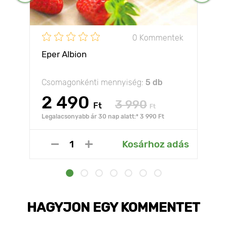
0 Kommentek
Eper Albion
Csomagonkénti mennyiség:
5 db
2 490
3 990
Ft
Ft
Legalacsonyabb ár 30 nap alatt:* 3 990 Ft
Kosárhoz adás
HAGYJON EGY KOMMENTET