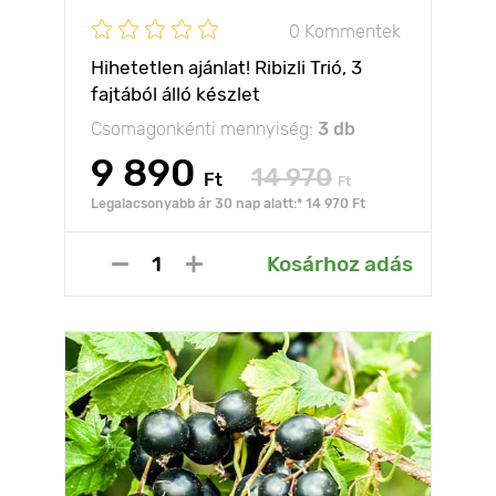
0 Kommentek
Hihetetlen ajánlat! Ribizli Trió, 3
fajtából álló készlet
Csomagonkénti mennyiség:
3 db
9 890
14 970
Ft
Ft
Legalacsonyabb ár 30 nap alatt:* 14 970 Ft
Kosárhoz adás