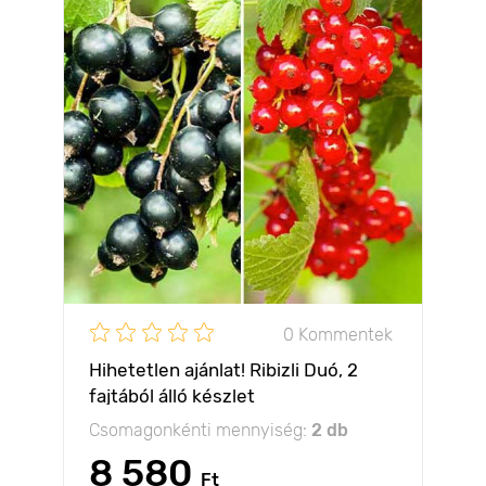
0 Kommentek
Hihetetlen ajánlat! Ribizli Duó, 2
fajtából álló készlet
Csomagonkénti mennyiség:
2 db
8 580
Ft