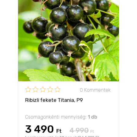
0 Kommentek
Ribizli fekete Titania, Р9
Csomagonkénti mennyiség:
1 db
3 490
4 990
Ft
Ft