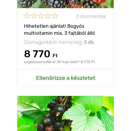
0 Kommentek
Hihetetlen ajánlat! Bogyós
multivitamin mix, 3 fajtából álló
készlet
Csomagonkénti mennyiség:
3 db
8 770
Ft
Legalacsonyabb ár 30 nap alatt:* 8 770 Ft
Ellenőrizze a készletet