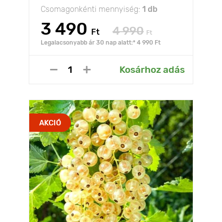
Csomagonkénti mennyiség:
1 db
3 490
4 990
Ft
Ft
Legalacsonyabb ár 30 nap alatt:* 4 990 Ft
Kosárhoz adás
AKCIÓ