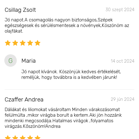
Csillag Zsolt
30 szept 2024
Jó napot.A csomagolás nagyon biztonságos,Szépek
egészségesek és sérülésmentesek a növények,Köszönöm az
olajfákat.
G
Maria
14 oct 2024
Jó napot kívánok. Köszönjük kedves értékelését,
reméljük, hogy továbbra is a kedvében járunk!
Czaffer Andrea
29 jún 2024
Dáliákat és liliomokat vásároltam Minden várakozásomat
felülmúlta ,mikor virágba borult a kertem.Aki jön hozzánk
mindenki megcsodálja.Hatalmas virágok ,folyamatos
virágzás.Kőszönöm!Andrea