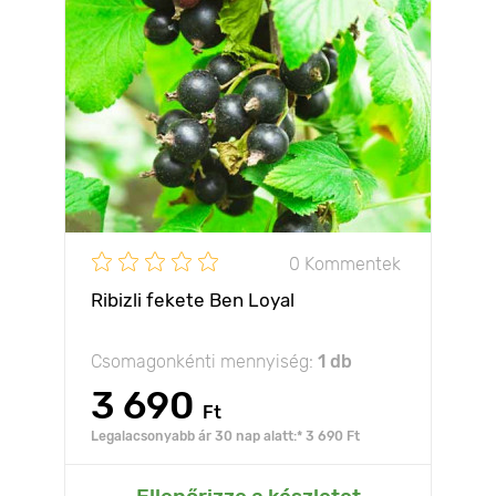
0 Kommentek
Ribizli fekete Ben Loyal
Csomagonkénti mennyiség:
1 db
3 690
Ft
Legalacsonyabb ár 30 nap alatt:* 3 690 Ft