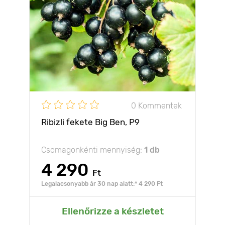
0 Kommentek
Ribizli fekete Big Ben, Р9
Csomagonkénti mennyiség:
1 db
4 290
Ft
Legalacsonyabb ár 30 nap alatt:* 4 290 Ft
Ellenőrizze a készletet