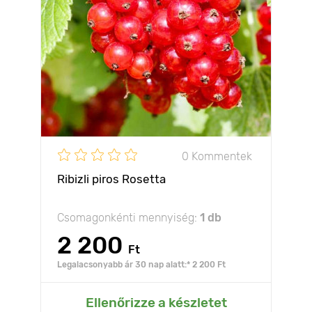
0 Kommentek
Ribizli piros Rosetta
Csomagonkénti mennyiség:
1 db
2 200
Ft
Legalacsonyabb ár 30 nap alatt:* 2 200 Ft
Ellenőrizze a készletet