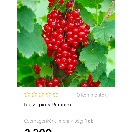
0 Kommentek
Ribizli piros Rondom
Csomagonkénti mennyiség:
1 db