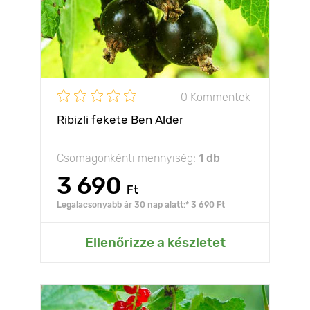
0 Kommentek
Ribizli fekete Ben Alder
Csomagonkénti mennyiség:
1 db
3 690
Ft
Legalacsonyabb ár 30 nap alatt:* 3 690 Ft
Ellenőrizze a készletet