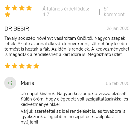
Általános érdeklődés:
51
4.7
Komment
DR BESIR
26 jan 2025
Tavaly sok szép növényt vásároltam Önöktől. Nagyon szépek
lettek. Szinte azonnal elkezdtek növekedni, sőt néhány kisebb
termést is hoztak a fák. Az idén is rendelek. A kedvezményeket
is megadták a rendeléshez a kért időre is. Megbízható üzlet.
G
Maria
05 feb 2025
Jó napot kívánok. Nagyon köszönjük a visszajelzését!
Külön öröm, hogy elégedett volt szolgáltatásainkkal és
kedvezményeinkkel.
Várjuk szeretettel az idei rendelését is, és továbbra is
igyekszünk a legjobb minőséget és kiszolgálást
nyújtani!