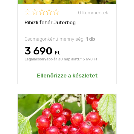
0 Kommentek
Ribizli fehér Juterbog
Csomagonkénti mennyiség:
1 db
3 690
Ft
Legalacsonyabb ár 30 nap alatt:* 3 690 Ft
Ellenőrizze a készletet