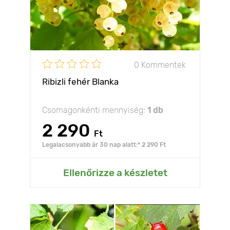
0 Kommentek
Ribizli fehér Blanka
Csomagonkénti mennyiség:
1 db
2 290
Ft
Legalacsonyabb ár 30 nap alatt:* 2 290 Ft
Ellenőrizze a készletet