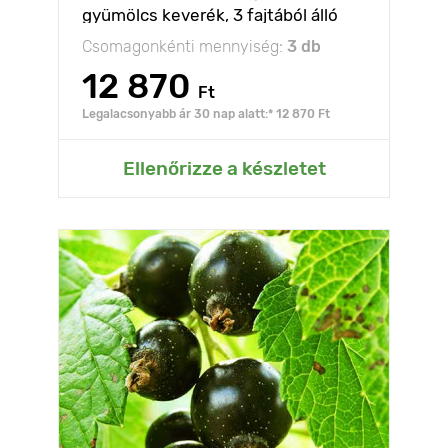
gyümölcs keverék, 3 fajtából álló
készlet
Csomagonkénti mennyiség:
3 db
12 870
Ft
Legalacsonyabb ár 30 nap alatt:* 12 870 Ft
Ellenőrizze a készletet