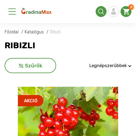
0
Főoldal
Katalógus
Ribizli
RIBIZLI
Szűrők
Legnépszerűbbek
AKCIÓ