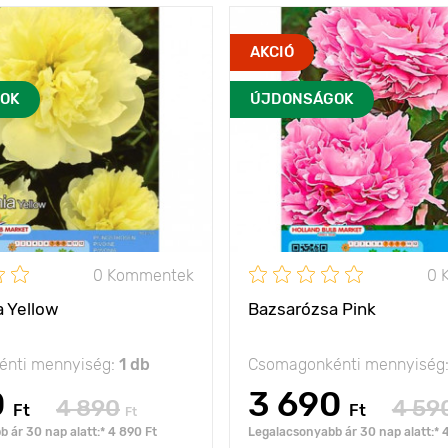
ritka fajta, buja
Jellemzők
róz
AKCIÓ
virágzattal
Kifejlett kori
OK
ÚJDONSÁGOK
70 - 80 cm
magasság
Ültetési távolság
olság
100 - 120 cm
Ültetési mélység
ység
7 - 10 cm
Fényigény
na
nap, félárnyék
Fagyállóság
0 Kommentek
0 
- 35°C
 Yellow
Bazsarózsa Pink
nti mennyiség:
1 db
Csomagonkénti mennyiség
0
3 690
4 890
4 59
Ft
Ft
Ft
 ár 30 nap alatt:* 4 890 Ft
Legalacsonyabb ár 30 nap alatt:* 