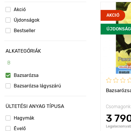
Akció
Jellemzők
AKCIÓ
Újdonságok
ÚJDONSÁG
Kifejlett kori
Bestseller
magasság
Ültetési táv
ALKATEGÓRIÁK
Ültetési mél
B
Fényigény
Bazsarózsa
Fagyállóság
Bazsarózsa lágyszárú
Bazsarózsa
ÜLTETÉSI ANYAG TÍPUSA
Csomagonké
3 79
Hagymák
Legalacsonyabb
Évelő