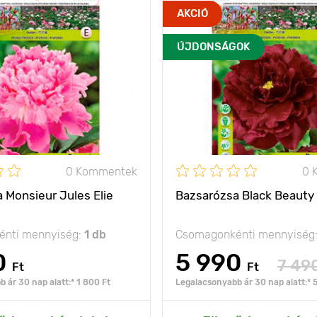
szépségével és
Jellemzők
tit
AKCIÓ
kifinomultságával
kölcsönö
lenyűgöz
ÚJDONSÁGOK
Kifejlett kori
80 - 100 cm
magasság
Ültetési távolság
olság
100 - 120 cm
Ültetési mélység
ység
7 - 10 cm
Fényigény
na
nap, félárnyék
0 Kommentek
0 
Fagyállóság
- 35°C
 Monsieur Jules Elie
Bazsarózsa Black Beauty
nti mennyiség:
1 db
Csomagonkénti mennyiség
0
5 990
7 49
Ft
Ft
 ár 30 nap alatt:* 1 800 Ft
Legalacsonyabb ár 30 nap alatt:* 5