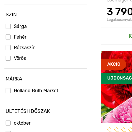
Kiváló ajánlatok!
3 79
SZÍN
Legalacsonyabb
Sárga
Hozzáad
K
Fehér
Rózsaszín
Vörös
Jellemzők
AKCIÓ
ÚJDONSÁG
MÁRKA
Kifejlett kori
magasság
Holland Bulb Market
Ültetési táv
Ültetési mél
ÜLTETÉSI IDŐSZAK
Fényigény
október
Fagyállóság