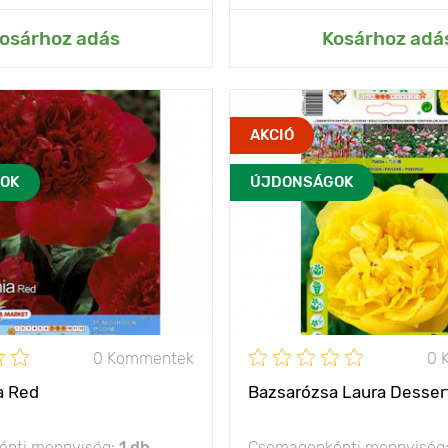
ás az Én kertemhez
Hozzáadás az Én ke
osárhoz adás
Kosárhoz adá
ez a fajta egy igazi
Jellemzők
az eg
AKCIÓ
kedvenc lesz!
OK
ÚJDONSÁGOK
60 - 70 cm
Kifejlett kori
magasság
olság
100 - 120 cm
Ültetési távolság
ység
7 - 10 cm
Ültetési mélység
nap, félárnyék
Fényigény
na
0 Kommentek
0 
- 35°C
Fagyállóság
a Red
Bazsarózsa Laura Desser
nti mennyiség:
1 db
Csomagonkénti mennyiség