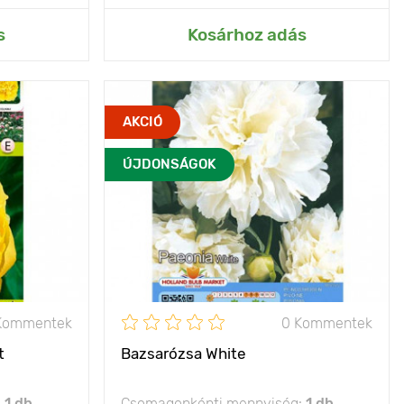
rtemhez
Hozzáadás az Én kertemhez
s
Kosárhoz adás
yik legszebb
Jellemzők
felejthetetlen kilátás
AKCIÓ
fajta
Kifejlett kori
80 - 95 cm
ÚJDONSÁGOK
70 - 80 cm
magasság
Ültetési távolság
100 - 120 cm
100 - 120 cm
Ültetési mélység
10 - 15 cm
7 - 10 cm
Fényigény
nap, félárnyék
p, félárnyék
Fagyállóság
- 35°C
Kommentek
0 Kommentek
- 35°C
t
Bazsarózsa White
:
1 db
Csomagonkénti mennyiség:
1 db