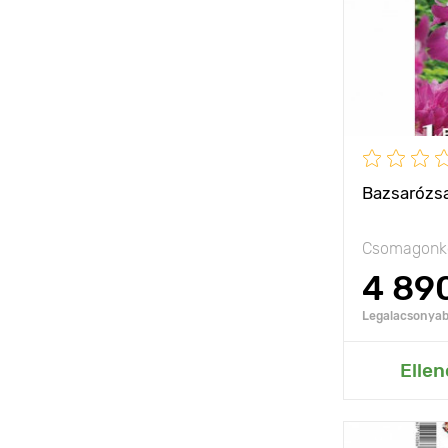
Ültetési táv
Ültetési mél
Fényigény
Fagyállóság
Bazsarózsa
Csomagonké
4 89
Legalacsonyabb
Hozzáad
Ellen