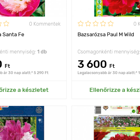
nap, félárnyék
Fényigény
na
- 35°С
0 Kommentek
0 
Fagyállóság
a Santa Fe
Bazsarózsa Paul M Wild
nti mennyiség:
1 db
Csomagonkénti mennyiség
0
3 600
Ft
Ft
 ár 30 nap alatt:* 5 290 Ft
Legalacsonyabb ár 30 nap alatt:* 
ás az Én kertemhez
Hozzáadás az Én ke
őrizze a készletet
Ellenőrizze a kész
elegáns szépség!
Jellemzők
a sz
f
80 - 100 cm
Kifejlett kori
magasság