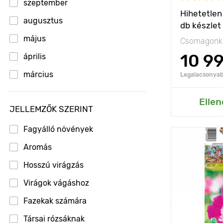
szeptember
Hihetetlen 
augusztus
db készlet
május
Csomagonké
10 9
április
március
Legalacsonyabb
Hozzáad
Ellen
JELLEMZŐK SZERINT
Fagyálló növények
Aromás
Jellemzők
Hosszú virágzás
Kifejlett kori
magasság
Virágok vágáshoz
Ültetési táv
Fazekak számára
Ültetési mél
Társai rózsáknak