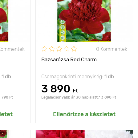
Ültetési távolság
100 - 120 cm
50 - 60 cm
Ültetési mélység
10 - 15 cm
7 - 10 cm
Fényigény
nap, félárnyék
 félárnyékos
Fagyállóság
- 35°C
Kommentek
0 Kommentek
-35°C -ig
Bazsarózsa Red Charm
:
1 db
Csomagonkénti mennyiség:
1 db
3 890
Ft
3 790 Ft
Legalacsonyabb ár 30 nap alatt:* 3 890 Ft
rtemhez
Hozzáadás az Én kertemhez
letet
Ellenőrizze a készletet