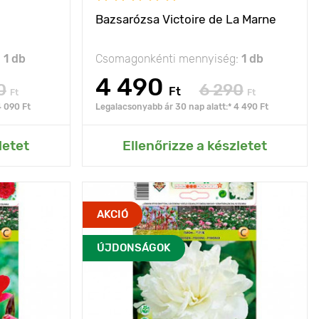
Bazsarózsa Victoire de La Marne
:
1 db
Csomagonkénti mennyiség:
1 db
4 490
0
6 290
Ft
Ft
Ft
4 090 Ft
Legalacsonyabb ár 30 nap alatt:* 4 490 Ft
rtemhez
Hozzáadás az Én kertemhez
letet
Ellenőrizze a készletet
n gazdagnak
Jellemzők
valóban egyedi fajta!
AKCIÓ
k csokrokban
Kifejlett kori
80 - 100 cm
ÚJDONSÁGOK
80 - 95 cm
magasság
Ültetési távolság
100 - 120 cm
100 - 120 cm
Ültetési mélység
7 - 10 cm
7 - 10 cm