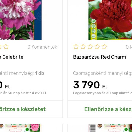
olság
50 - 60 cm
Ültetési távolság
ység
7 - 10 cm
Ültetési mélység
napos, félárnyékos
Fényigény
napos,
-35°C -ig
0 Kommentek
0 
Fagyállóság
 Celebrite
Bazsarózsa Red Charm
nti mennyiség:
1 db
Csomagonkénti mennyiség
0
3 790
Ft
Ft
 ár 30 nap alatt:* 4 890 Ft
Legalacsonyabb ár 30 nap alatt:* 
ás az Én kertemhez
Hozzáadás az Én ke
őrizze a készletet
Ellenőrizze a kész