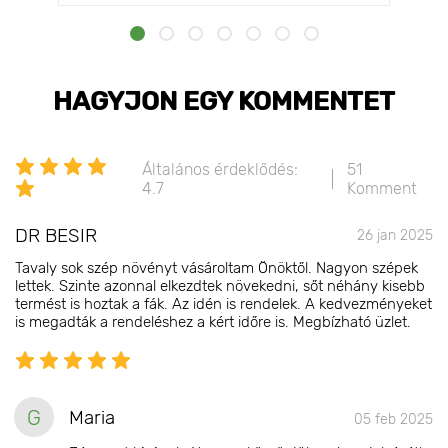
HAGYJON EGY KOMMENTET
Általános érdeklődés:
51
4.7
Komment
DR BESIR
26 jan 2025
Tavaly sok szép növényt vásároltam Önöktől. Nagyon szépek
lettek. Szinte azonnal elkezdtek növekedni, sőt néhány kisebb
termést is hoztak a fák. Az idén is rendelek. A kedvezményeket
is megadták a rendeléshez a kért időre is. Megbízható üzlet.
G
Maria
05 feb 2025