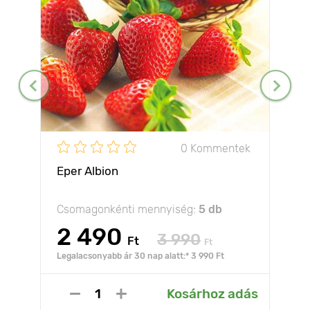
0 Kommentek
Eper Albion
Csomagonkénti mennyiség:
5 db
2 490
3 990
Ft
Ft
Legalacsonyabb ár 30 nap alatt:* 3 990 Ft
Kosárhoz adás