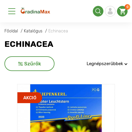
0
Főoldal
Katalógus
Echinacea
ECHINACEA
Szűrők
Legnépszerűbbek
AKCIÓ