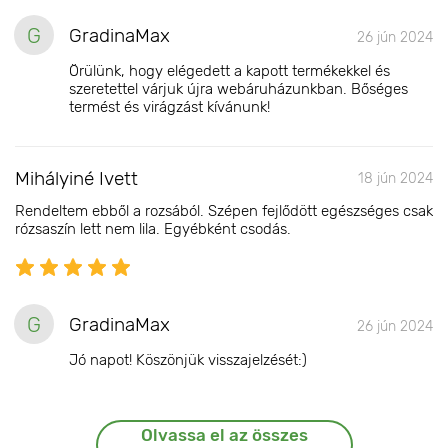
G
GradinaMax
26 jún 2024
Örülünk, hogy elégedett a kapott termékekkel és
szeretettel várjuk újra webáruházunkban. Bőséges
termést és virágzást kívánunk!
Mihályiné Ivett
18 jún 2024
Rendeltem ebből a rozsából. Szépen fejlődött egészséges csak
rózsaszín lett nem lila. Egyébként csodás.
G
GradinaMax
26 jún 2024
Jó napot! Köszönjük visszajelzését:)
Olvassa el az összes