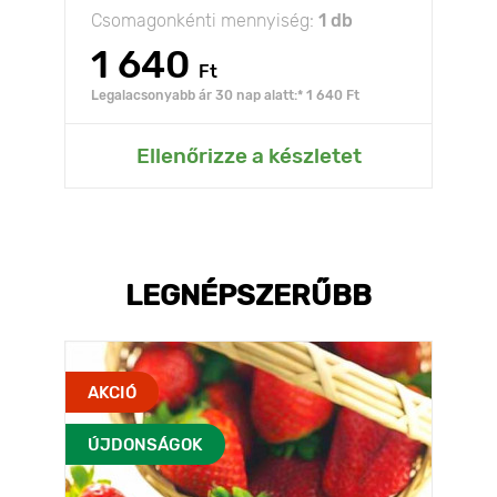
Csomagonkénti mennyiség:
1 db
1 640
Ft
Legalacsonyabb ár 30 nap alatt:* 1 640 Ft
Ellenőrizze a készletet
LEGNÉPSZERŰBB
AKCIÓ
ÚJDONSÁGOK