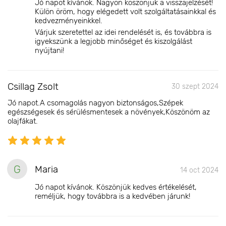
Jó napot kívánok. Nagyon köszönjük a visszajelzését!
Külön öröm, hogy elégedett volt szolgáltatásainkkal és
kedvezményeinkkel.
Várjuk szeretettel az idei rendelését is, és továbbra is
igyekszünk a legjobb minőséget és kiszolgálást
nyújtani!
Csillag Zsolt
30 szept 2024
Jó napot.A csomagolás nagyon biztonságos,Szépek
egészségesek és sérülésmentesek a növények,Köszönöm az
olajfákat.
G
Maria
14 oct 2024
Jó napot kívánok. Köszönjük kedves értékelését,
reméljük, hogy továbbra is a kedvében járunk!