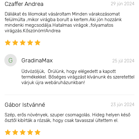
Czaffer Andrea
29 jún 2024
Dáliákat és liliomokat vásároltam Minden várakozásomat
felülmúlta ,mikor virágba borult a kertem.Aki jön hozzánk
mindenki megcsodálja.Hatalmas virágok ,folyamatos
virágzás.Kőszönöm!Andrea
G
GradinaMax
25 júl 2024
Üdvözöljük, Örülünk, hogy elégedett a kapott
termékekkel. Bőséges virágzást kívánunk és szeretettel
várjuk újra webáruházunkban!
Gábor Istvánné
23 jún 2024
Szép, erős növények, szuper csomagolás. Hideg helyen késő
ősztől kibírták a rózsák, hogy csak tavasszal ültettem el.