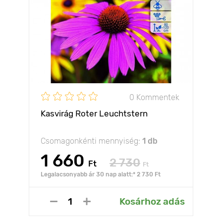
0 Kommentek
Kasvirág Roter Leuchtstern
Csomagonkénti mennyiség:
1 db
1 660
2 730
Ft
Ft
Legalacsonyabb ár 30 nap alatt:* 2 730 Ft
Kosárhoz adás