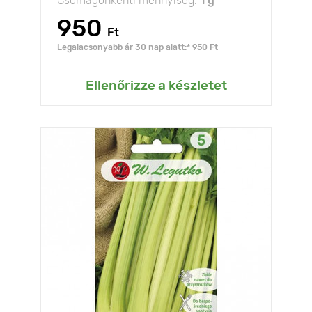
Csomagonkénti mennyiség:
1 g
950
Ft
Legalacsonyabb ár 30 nap alatt:* 950 Ft
Ellenőrizze a készletet