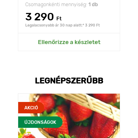
Csomagonkénti mennyiség:
1 db
3 290
Ft
Legalacsonyabb ár 30 nap alatt:* 3 290 Ft
Ellenőrizze a készletet
LEGNÉPSZERŰBB
AKCIÓ
ÚJDONSÁGOK