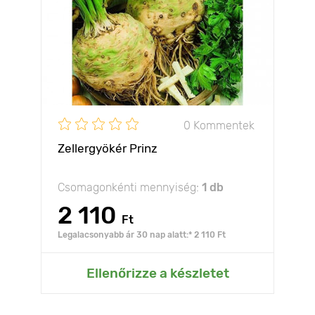
0 Kommentek
Zellergyökér Prinz
Csomagonkénti mennyiség:
1 db
2 110
Ft
Legalacsonyabb ár 30 nap alatt:* 2 110 Ft
Ellenőrizze a készletet