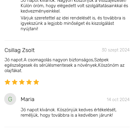
Jó napot kívánok. Nagyon köszönjük a visszajelzését!
Külön öröm, hogy elégedett volt szolgáltatásainkkal és
kedvezményeinkkel.
Várjuk szeretettel az idei rendelését is, és továbbra is
igyekszünk a legjobb minőséget és kiszolgálást
nyújtani!
Csillag Zsolt
30 szept 2024
Jó napot.A csomagolás nagyon biztonságos,Szépek
egészségesek és sérülésmentesek a növények,Köszönöm az
olajfákat.
G
Maria
14 oct 2024
Jó napot kívánok. Köszönjük kedves értékelését,
reméljük, hogy továbbra is a kedvében járunk!