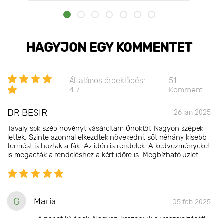
HAGYJON EGY KOMMENTET
Általános érdeklődés:
51
4.7
Komment
DR BESIR
26 jan 2025
Tavaly sok szép növényt vásároltam Önöktől. Nagyon szépek
lettek. Szinte azonnal elkezdtek növekedni, sőt néhány kisebb
termést is hoztak a fák. Az idén is rendelek. A kedvezményeket
is megadták a rendeléshez a kért időre is. Megbízható üzlet.
G
Maria
05 feb 2025