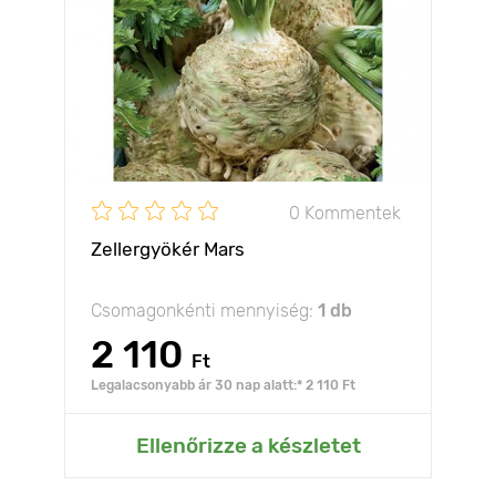
0 Kommentek
Zellergyökér Mars
Csomagonkénti mennyiség:
1 db
2 110
Ft
Legalacsonyabb ár 30 nap alatt:* 2 110 Ft
Ellenőrizze a készletet