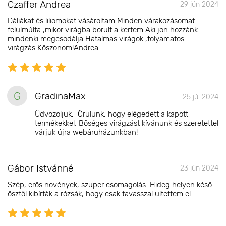
Czaffer Andrea
29 jún 2024
Dáliákat és liliomokat vásároltam Minden várakozásomat
felülmúlta ,mikor virágba borult a kertem.Aki jön hozzánk
mindenki megcsodálja.Hatalmas virágok ,folyamatos
virágzás.Kőszönöm!Andrea
G
GradinaMax
25 júl 2024
Üdvözöljük, Örülünk, hogy elégedett a kapott
termékekkel. Bőséges virágzást kívánunk és szeretettel
várjuk újra webáruházunkban!
Gábor Istvánné
23 jún 2024
Szép, erős növények, szuper csomagolás. Hideg helyen késő
ősztől kibírták a rózsák, hogy csak tavasszal ültettem el.