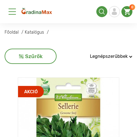
0
Főoldal
Katalógus
Szűrők
Legnépszerűbbek
AKCIÓ