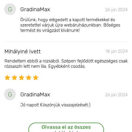
G
GradinaMax
26 jún 2024
Örülünk, hogy elégedett a kapott termékekkel és
szeretettel várjuk újra webáruházunkban. Bőséges
termést és virágzást kívánunk!
Mihályiné Ivett
18 jún 2024
Rendeltem ebből a rozsából. Szépen fejlődött egészséges csak
rózsaszín lett nem lila. Egyébként csodás.
G
GradinaMax
26 jún 2024
Jó napot! Köszönjük visszajelzését:)
Olvassa el az összes