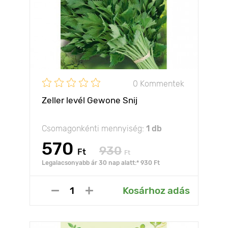
0 Kommentek
Zeller levél Gewone Snij
Csomagonkénti mennyiség:
1 db
570
930
Ft
Ft
Legalacsonyabb ár 30 nap alatt:* 930 Ft
Kosárhoz adás