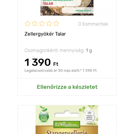
0 Kommentek
Zellergyökér Talar
Csomagonkénti mennyiség:
1 g
1 390
Ft
Legalacsonyabb ár 30 nap alatt:* 1 390 Ft
Ellenőrizze a készletet