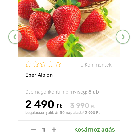
0 Kommentek
Eper Albion
Csomagonkénti mennyiség:
5 db
2 490
3 990
Ft
Ft
Legalacsonyabb ár 30 nap alatt:* 3 990 Ft
Kosárhoz adás