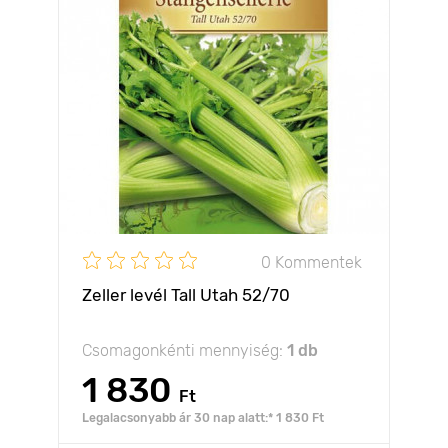
0 Kommentek
Zeller levél Tall Utah 52/70
Csomagonkénti mennyiség:
1 db
1 830
Ft
Legalacsonyabb ár 30 nap alatt:* 1 830 Ft