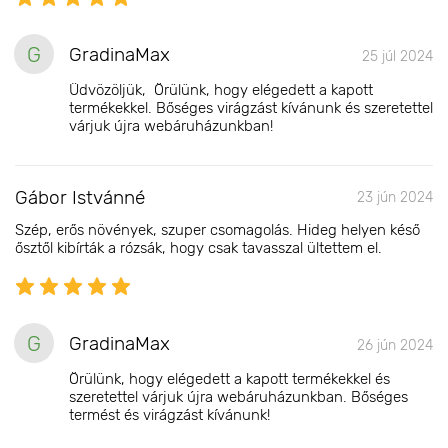
G
GradinaMax
25 júl 2024
Üdvözöljük, Örülünk, hogy elégedett a kapott
termékekkel. Bőséges virágzást kívánunk és szeretettel
várjuk újra webáruházunkban!
Gábor Istvánné
23 jún 2024
Szép, erős növények, szuper csomagolás. Hideg helyen késő
ősztől kibírták a rózsák, hogy csak tavasszal ültettem el.
G
GradinaMax
26 jún 2024
Örülünk, hogy elégedett a kapott termékekkel és
szeretettel várjuk újra webáruházunkban. Bőséges
termést és virágzást kívánunk!