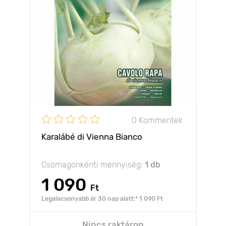
0 Kommentek
Karalábé di Vienna Bianco
Csomagonkénti mennyiség:
1 db
1 090
Ft
Legalacsonyabb ár 30 nap alatt:* 1 090 Ft
Nincs raktáron