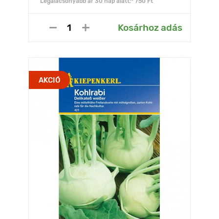
Legalacsonyabb ár 30 nap alatt:* 750 Ft
Kosárhoz adás
AKCIÓ