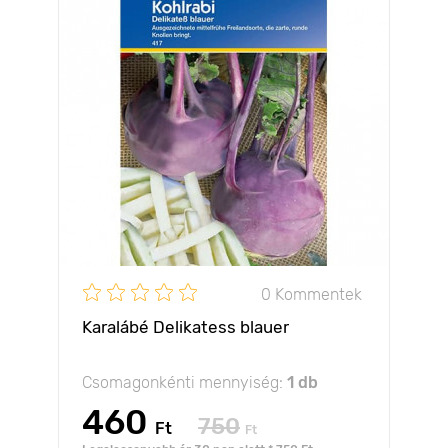
0 Kommentek
Karalábé Delikatess blauer
Csomagonkénti mennyiség:
1 db
460
750
Ft
Ft