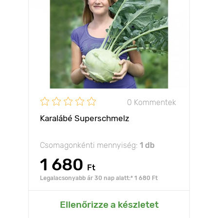
0 Kommentek
Karalábé Superschmelz
Csomagonkénti mennyiség:
1 db
1 680
Ft
Legalacsonyabb ár 30 nap alatt:* 1 680 Ft
Ellenőrizze a készletet