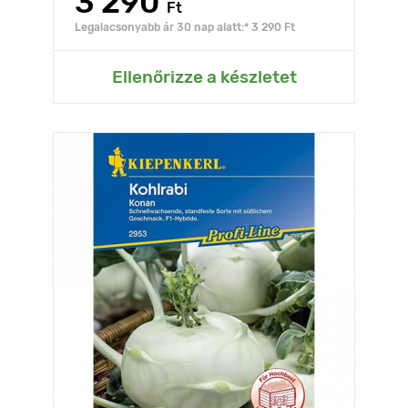
3 290
Ft
Legalacsonyabb ár 30 nap alatt:* 3 290 Ft
Ellenőrizze a készletet