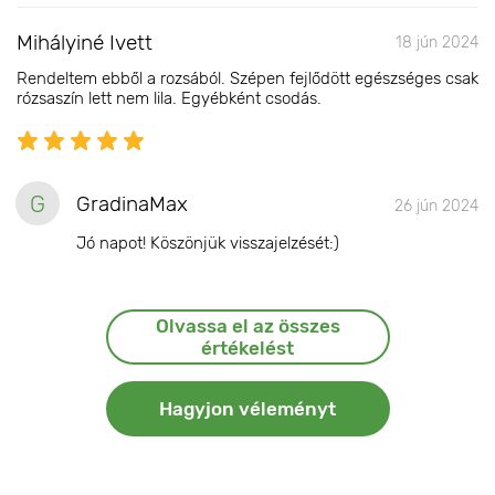
Mihályiné Ivett
18 jún 2024
Rendeltem ebből a rozsából. Szépen fejlődött egészséges csak
rózsaszín lett nem lila. Egyébként csodás.
G
GradinaMax
26 jún 2024
Jó napot! Köszönjük visszajelzését:)
Olvassa el az összes
értékelést
Hagyjon véleményt