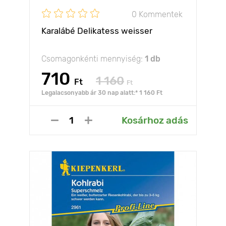
0 Kommentek
Karalábé Delikatess weisser
Csomagonkénti mennyiség:
1 db
710
1 160
Ft
Ft
Legalacsonyabb ár 30 nap alatt:* 1 160 Ft
Kosárhoz adás