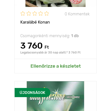
0 Kommentek
Karalábé Konan
Csomagonkénti mennyiség:
1 db
3 760
Ft
Legalacsonyabb ár 30 nap alatt:* 3 760 Ft
Ellenőrizze a készletet
ÚJDONSÁGOK