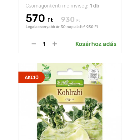
Csomagonkénti mennyiség:
1 db
570
930
Ft
Ft
Legalacsonyabb ár 30 nap alatt:* 930 Ft
Kosárhoz adás
AKCIÓ