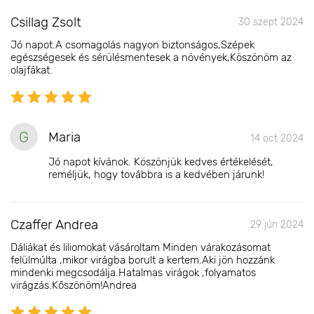
Csillag Zsolt
30 szept 2024
Jó napot.A csomagolás nagyon biztonságos,Szépek
egészségesek és sérülésmentesek a növények,Köszönöm az
olajfákat.
G
Maria
14 oct 2024
Jó napot kívánok. Köszönjük kedves értékelését,
reméljük, hogy továbbra is a kedvében járunk!
Czaffer Andrea
29 jún 2024
Dáliákat és liliomokat vásároltam Minden várakozásomat
felülmúlta ,mikor virágba borult a kertem.Aki jön hozzánk
mindenki megcsodálja.Hatalmas virágok ,folyamatos
virágzás.Kőszönöm!Andrea