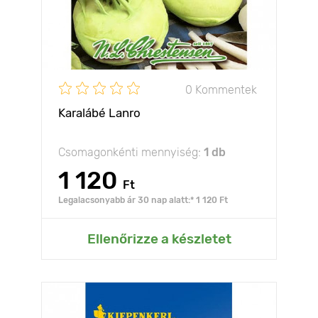
0 Kommentek
Karalábé Lanro
Csomagonkénti mennyiség:
1 db
1 120
Ft
Legalacsonyabb ár 30 nap alatt:* 1 120 Ft
Ellenőrizze a készletet