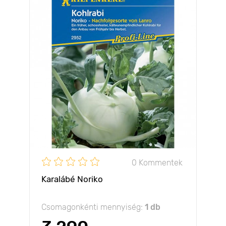
0 Kommentek
Karalábé Noriko
Csomagonkénti mennyiség:
1 db