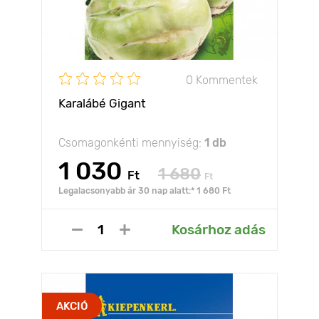
0 Kommentek
Karalábé Gigant
Csomagonkénti mennyiség:
1 db
1 030
1 680
Ft
Ft
Legalacsonyabb ár 30 nap alatt:* 1 680 Ft
Kosárhoz adás
AKCIÓ