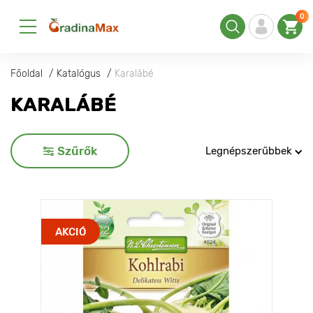
0
Főoldal
Katalógus
Karalábé
KARALÁBÉ
Szűrők
Legnépszerűbbek
AKCIÓ