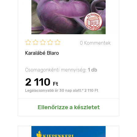
0 Kommentek
Karalábé Blaro
Csomagonkénti mennyiség:
1 db
2 110
Ft
Legalacsonyabb ár 30 nap alatt:* 2 110 Ft
Ellenőrizze a készletet