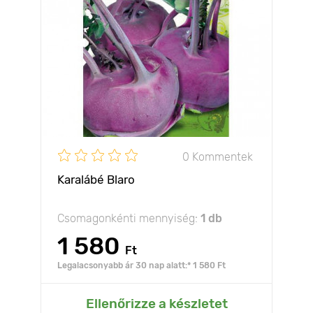
0 Kommentek
Karalábé Blaro
Csomagonkénti mennyiség:
1 db
1 580
Ft
Legalacsonyabb ár 30 nap alatt:* 1 580 Ft
Ellenőrizze a készletet