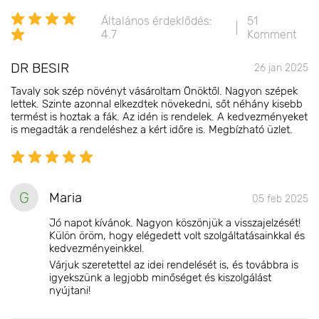
Általános érdeklődés:
51
4.7
Komment
DR BESIR
26 jan 2025
Tavaly sok szép növényt vásároltam Önöktől. Nagyon szépek
lettek. Szinte azonnal elkezdtek növekedni, sőt néhány kisebb
termést is hoztak a fák. Az idén is rendelek. A kedvezményeket
is megadták a rendeléshez a kért időre is. Megbízható üzlet.
G
Maria
05 feb 2025
Jó napot kívánok. Nagyon köszönjük a visszajelzését!
Külön öröm, hogy elégedett volt szolgáltatásainkkal és
kedvezményeinkkel.
Várjuk szeretettel az idei rendelését is, és továbbra is
igyekszünk a legjobb minőséget és kiszolgálást
nyújtani!