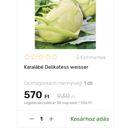
0 Kommentek
Karalábé Delikatess weisser
Csomagonkénti mennyiség:
1 db
570
930
Ft
Ft
Legalacsonyabb ár 30 nap alatt:* 930 Ft
Kosárhoz adás