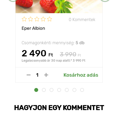
0 Kommentek
Eper Albion
Csomagonkénti mennyiség:
5 db
2 490
3 990
Ft
Ft
Legalacsonyabb ár 30 nap alatt:* 3 990 Ft
Kosárhoz adás
HAGYJON EGY KOMMENTET