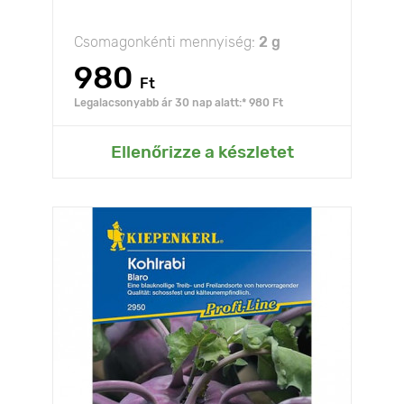
Csomagonkénti mennyiség:
2 g
980
Ft
Legalacsonyabb ár 30 nap alatt:* 980 Ft
Ellenőrizze a készletet