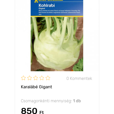
0 Kommentek
Karalábé Gigant
Csomagonkénti mennyiség:
1 db
850
Ft