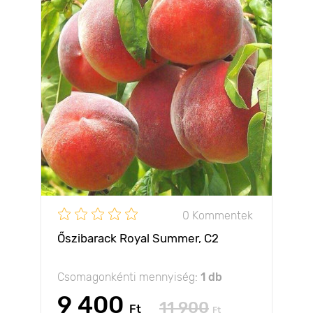
0 Kommentek
Őszibarack Royal Summer, С2
Csomagonkénti mennyiség:
1 db
9 400
11 900
Ft
Ft