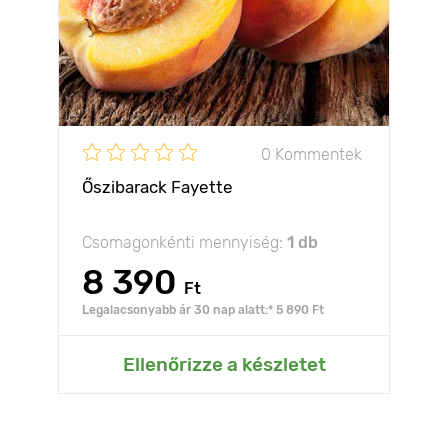
0 Kommentek
Őszibarack Fayette
Csomagonkénti mennyiség:
1 db
8 390
Ft
Legalacsonyabb ár 30 nap alatt:* 5 890 Ft
Ellenőrizze a készletet