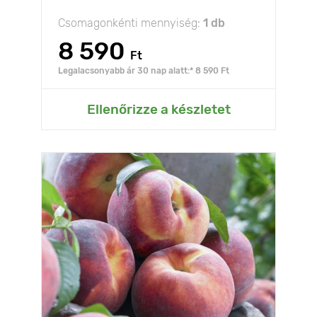
Csomagonkénti mennyiség:
1 db
8 590
Ft
Legalacsonyabb ár 30 nap alatt:* 8 590 Ft
Ellenőrizze a készletet