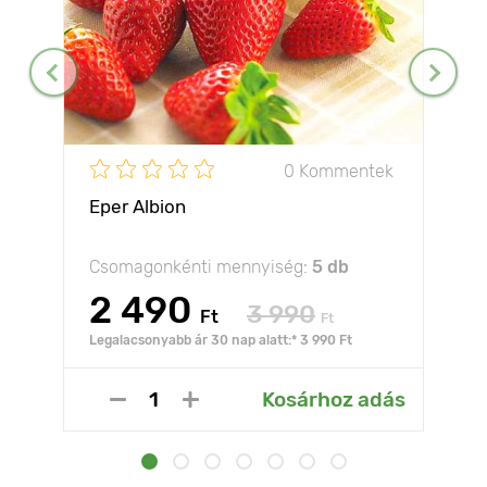
0 Kommentek
Eper Albion
Csomagonkénti mennyiség:
5 db
2 490
3 990
Ft
Ft
Legalacsonyabb ár 30 nap alatt:* 3 990 Ft
Kosárhoz adás