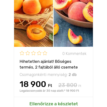
0 Kommentek
Hihetetlen ajánlat! Bőséges
termés, 2 fajtából álló csemete
készlet
Csomagonkénti mennyiség:
2 db
18 900
23 800
Ft
Ft
Legalacsonyabb ár 30 nap alatt:* 18 900 Ft
Ellenőrizze a készletet