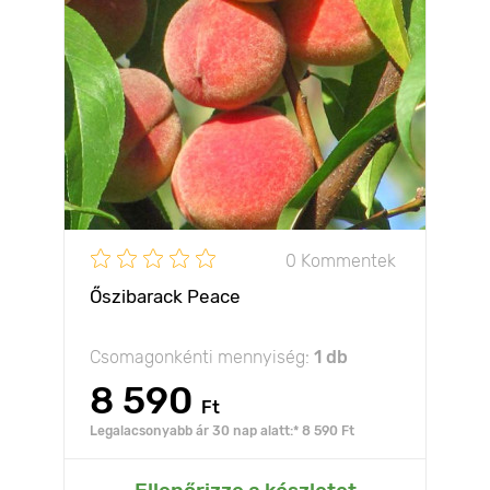
0 Kommentek
Őszibarack Peace
Csomagonkénti mennyiség:
1 db
8 590
Ft
Legalacsonyabb ár 30 nap alatt:* 8 590 Ft