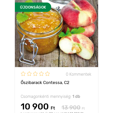
ÚJDONSÁGOK
0 Kommentek
Őszibarack Contessa, C2
Csomagonkénti mennyiség:
1 db
10 900
13 900
Ft
Ft