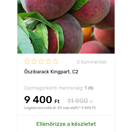
0 Kommentek
Őszibarack Kingpart, С2
Csomagonkénti mennyiség:
1 db
9 400
11 900
Ft
Ft
Legalacsonyabb ár 30 nap alatt:* 9 400 Ft
Ellenőrizze a készletet