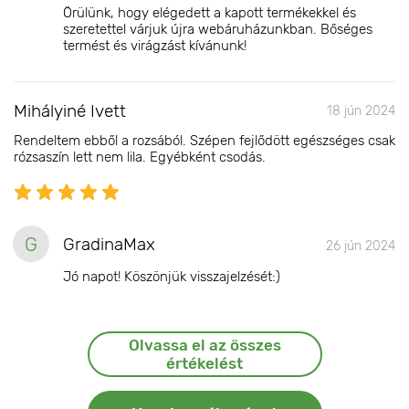
Örülünk, hogy elégedett a kapott termékekkel és
szeretettel várjuk újra webáruházunkban. Bőséges
termést és virágzást kívánunk!
Mihályiné Ivett
18 jún 2024
Rendeltem ebből a rozsából. Szépen fejlődött egészséges csak
rózsaszín lett nem lila. Egyébként csodás.
G
GradinaMax
26 jún 2024
Jó napot! Köszönjük visszajelzését:)
Olvassa el az összes
értékelést