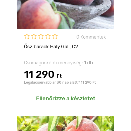
0 Kommentek
Őszibarack Haly Gali, С2
Csomagonkénti mennyiség:
1 db
11 290
Ft
Legalacsonyabb ár 30 nap alatt:* 11 290 Ft
Ellenőrizze a készletet