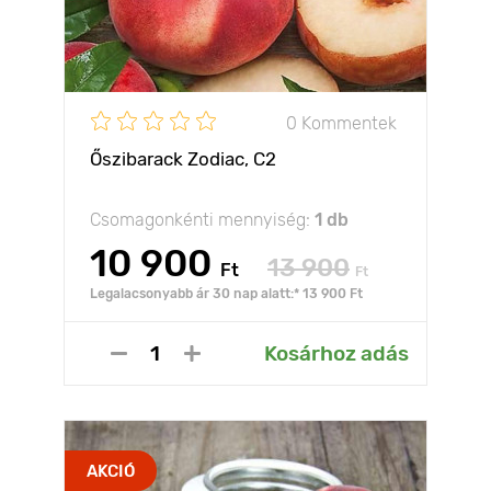
0 Kommentek
Őszibarack Zodiac, C2
Csomagonkénti mennyiség:
1 db
10 900
13 900
Ft
Ft
Legalacsonyabb ár 30 nap alatt:* 13 900 Ft
Kosárhoz adás
AKCIÓ