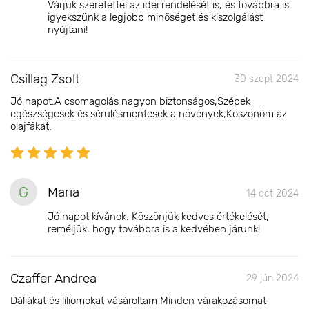
Várjuk szeretettel az idei rendelését is, és továbbra is
igyekszünk a legjobb minőséget és kiszolgálást
nyújtani!
Csillag Zsolt
30 szept 2024
Jó napot.A csomagolás nagyon biztonságos,Szépek
egészségesek és sérülésmentesek a növények,Köszönöm az
olajfákat.
G
Maria
14 oct 2024
Jó napot kívánok. Köszönjük kedves értékelését,
reméljük, hogy továbbra is a kedvében járunk!
Czaffer Andrea
29 jún 2024
Dáliákat és liliomokat vásároltam Minden várakozásomat