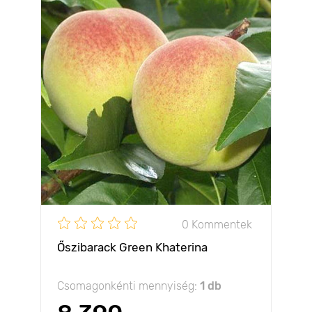
0 Kommentek
Őszibarack Green Khaterina
Csomagonkénti mennyiség:
1 db