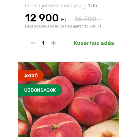
Csomagonkénti mennyiség:
1 db
12 900
16 700
Ft
Ft
Legalacsonyabb ár 30 nap alatt:* 16 700 Ft
Kosárhoz adás
AKCIÓ
ÚJDONSÁGOK