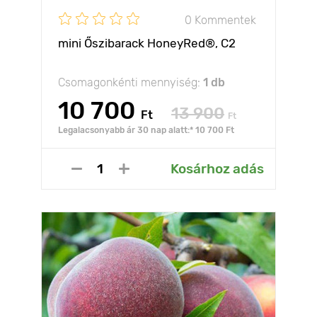
0 Kommentek
mini Őszibarack HoneyRed®, C2
Csomagonkénti mennyiség:
1 db
10 700
13 900
Ft
Ft
Legalacsonyabb ár 30 nap alatt:* 10 700 Ft
Kosárhoz adás