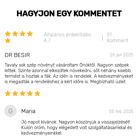
HAGYJON EGY KOMMENTET
Általános érdeklődés:
51
4.7
Komment
DR BESIR
26 jan 2025
Tavaly sok szép növényt vásároltam Önöktől. Nagyon szépek
lettek. Szinte azonnal elkezdtek növekedni, sőt néhány kisebb
termést is hoztak a fák. Az idén is rendelek. A kedvezményeket
is megadták a rendeléshez a kért időre is. Megbízható üzlet.
G
Maria
05 feb 2025
Jó napot kívánok. Nagyon köszönjük a visszajelzését!
Külön öröm, hogy elégedett volt szolgáltatásainkkal és
kedvezményeinkkel.