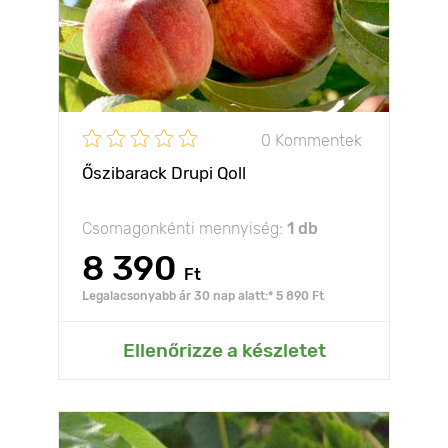
0 Kommentek
Őszibarack Drupi Qoll
Csomagonkénti mennyiség:
1 db
8 390
Ft
Legalacsonyabb ár 30 nap alatt:* 5 890 Ft
Ellenőrizze a készletet