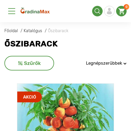
0
Főoldal
Katalógus
Őszibarack
ŐSZIBARACK
Szűrők
Legnépszerűbbek
AKCIÓ