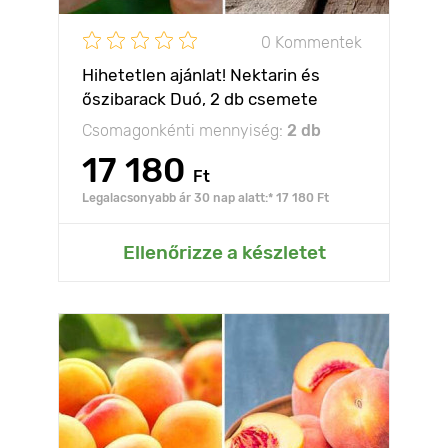
0 Kommentek
Hihetetlen ajánlat! Nektarin és
őszibarack Duó, 2 db csemete
készlet
Csomagonkénti mennyiség:
2 db
17 180
Ft
Legalacsonyabb ár 30 nap alatt:* 17 180 Ft
Ellenőrizze a készletet