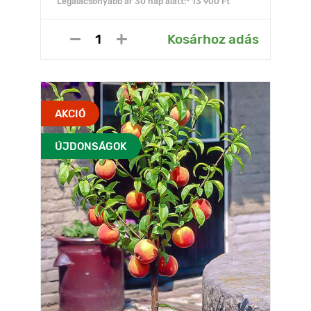
Legalacsonyabb ár 30 nap alatt:* 13 900 Ft
Kosárhoz adás
AKCIÓ
ÚJDONSÁGOK