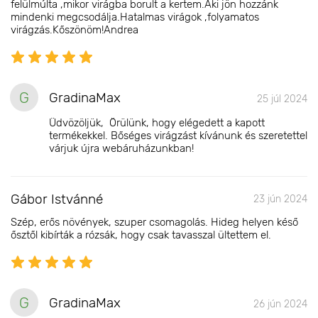
felülmúlta ,mikor virágba borult a kertem.Aki jön hozzánk
mindenki megcsodálja.Hatalmas virágok ,folyamatos
virágzás.Kőszönöm!Andrea
G
GradinaMax
25 júl 2024
Üdvözöljük, Örülünk, hogy elégedett a kapott
termékekkel. Bőséges virágzást kívánunk és szeretettel
várjuk újra webáruházunkban!
Gábor Istvánné
23 jún 2024
Szép, erős növények, szuper csomagolás. Hideg helyen késő
ősztől kibírták a rózsák, hogy csak tavasszal ültettem el.
G
GradinaMax
26 jún 2024