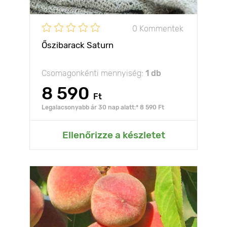
0 Kommentek
Őszibarack Saturn
Csomagonkénti mennyiség:
1 db
8 590
Ft
Legalacsonyabb ár 30 nap alatt:* 8 590 Ft
Ellenőrizze a készletet