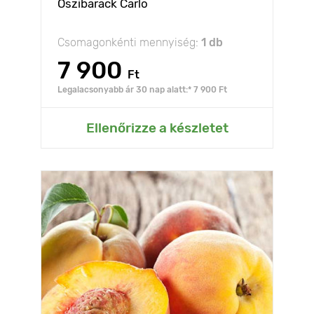
Őszibarack Carlo
Csomagonkénti mennyiség:
1 db
7 900
Ft
Legalacsonyabb ár 30 nap alatt:* 7 900 Ft
Ellenőrizze a készletet