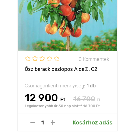
0 Kommentek
Őszibarack oszlopos Aida®, C2
Csomagonkénti mennyiség:
1 db
12 900
16 700
Ft
Ft
Legalacsonyabb ár 30 nap alatt:* 16 700 Ft
Kosárhoz adás