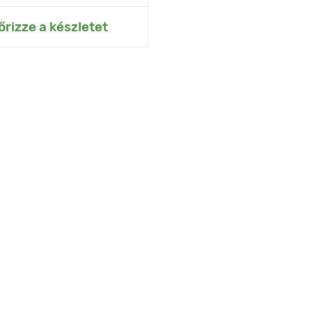
ás az Én kertemhez
őrizze a készletet