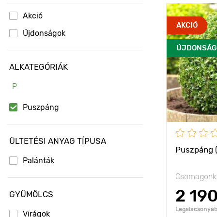
Akció
Jellemzők
AKCIÓ
Újdonságok
ÚJDONSÁG
Kifejlett kori
magasság
ALKATEGÓRIÁK
Ültetési táv
P
Fényigény
Puszpáng
Fagyállóság
ÜLTETÉSI ANYAG TÍPUSA
Puszpáng (
Palánták
Csomagonké
2 19
GYÜMÖLCS
Legalacsonyabb
Virágok