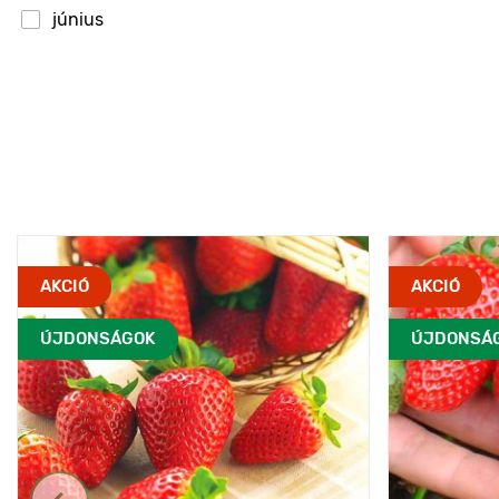
június
május
április
AKCIÓ
AKCIÓ
ÚJDONSÁGOK
ÚJDONSÁ