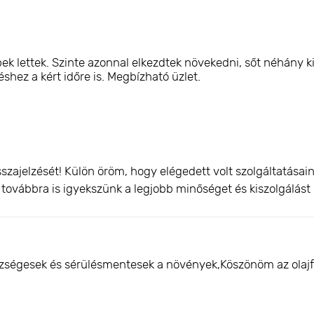
k lettek. Szinte azonnal elkezdtek növekedni, sőt néhány ki
hez a kért időre is. Megbízható üzlet.
szajelzését! Külön öröm, hogy elégedett volt szolgáltatása
és továbbra is igyekszünk a legjobb minőséget és kiszolgálást 
ségesek és sérülésmentesek a növények,Köszönöm az olajf