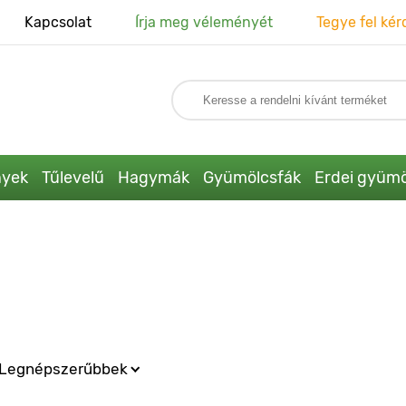
Kapcsolat
Írja meg véleményét
Tegye fel kér
nyek
Tűlevelű
Hagymák
Gyümölcsfák
Erdei gyümö
Legnépszerűbbek