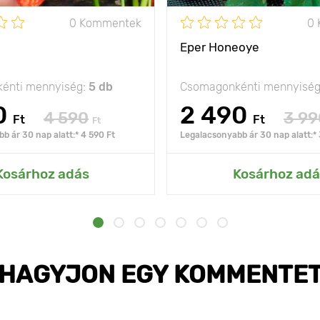
0 Kommentek
0
Eper Honeoye
énti mennyiség:
5 db
Csomagonkénti mennyisé
0
2 490
4 590
3 99
Ft
Ft
Ft
b ár 30 nap alatt:* 4 590 Ft
Legalacsonyabb ár 30 nap alatt:* 
Kosárhoz adás
Kosárhoz adá
HAGYJON EGY KOMMENTE