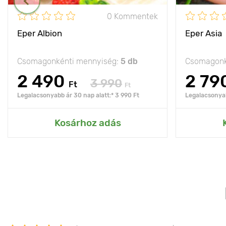
0 Kommentek
Eper Albion
Eper Asia
Csomagonkénti mennyiség:
5 db
Csomagonk
2 490
2 79
3 990
Ft
Ft
Legalacsonyabb ár 30 nap alatt:* 3 990 Ft
Legalacsonyab
Kosárhoz adás