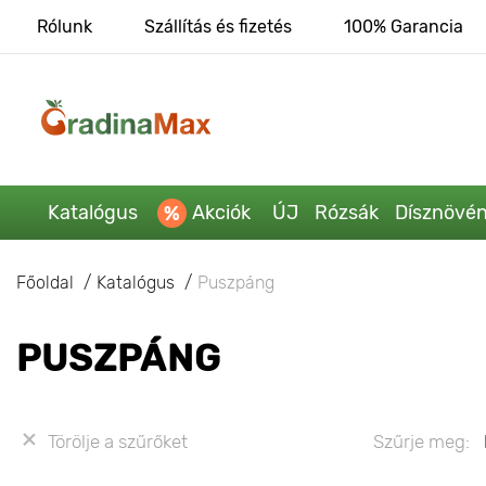
Rólunk
Szállítás és fizetés
100% Garancia
Katalógus
Akciók
ÚJ
Rózsák
Dísznövé
Főoldal
Katalógus
Puszpáng
PUSZPÁNG
Törölje a szűrőket
Szűrje meg: