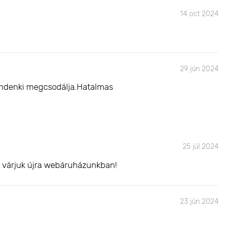
14 oct 2024
29 jún 2024
mindenki megcsodálja.Hatalmas
25 júl 2024
l várjuk újra webáruházunkban!
23 jún 2024