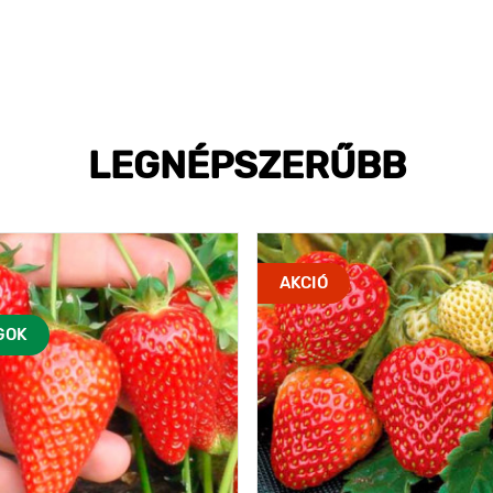
LEGNÉPSZERŰBB
AKCIÓ
GOK