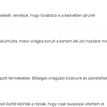
elését, reméljük, hogy továbbra is a kedvében járunk!
felülmúlta ,mikor virágba borult a kertem.Aki jön hozzánk 
pott termékekkel. Bőséges virágzást kívánunk és szeretette
 ősztől kibírták a rózsák, hogy csak tavasszal ültettem el.