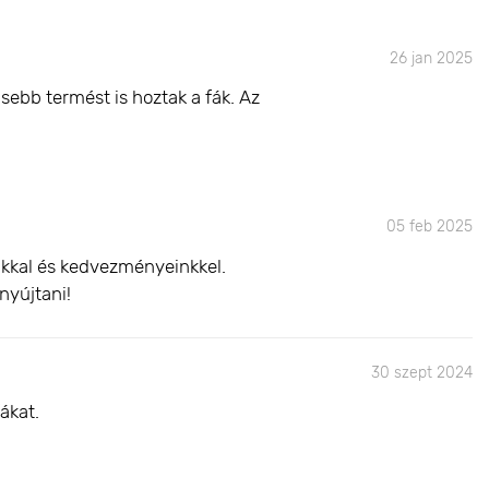
26 jan 2025
sebb termést is hoztak a fák. Az
05 feb 2025
inkkal és kedvezményeinkkel.
nyújtani!
30 szept 2024
ákat.