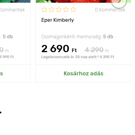
 Kommentek
0 Kommentek
Eper Kimberly
g:
5 db
Csomagonkénti mennyiség:
5 db
2 690
0
4 290
Ft
Ft
Ft
3 990 Ft
Legalacsonyabb ár 30 nap alatt:* 4 290 Ft
s
Kosárhoz adás
T