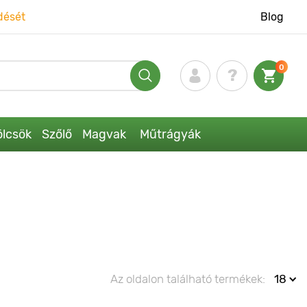
dését
Blog
0
lcsök
Szőlő
Magvak
Műtrágyák
Az oldalon található termékek:
18