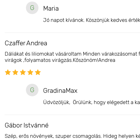
G
Maria
Jó napot kívánok. Köszönjük kedves érték
Czaffer Andrea
Dáliákat és liliomokat vásároltam Minden várakozásomat 
virágok ,folyamatos virágzás.Kőszönöm!Andrea
G
GradinaMax
Üdvözöljük, Örülünk, hogy elégedett a ka
Gábor Istvánné
Szép, erős növények, szuper csomagolás. Hideg helyen késő