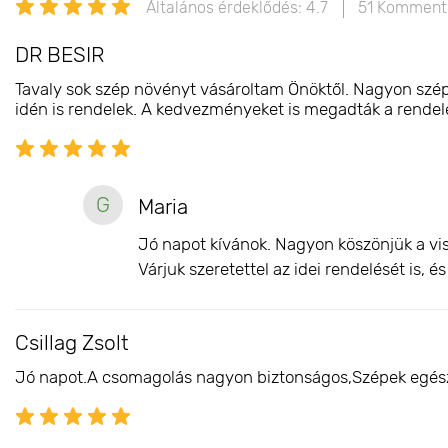
Általános érdeklődés: 4.7
51 Komment
DR BESIR
Tavaly sok szép növényt vásároltam Önöktől. Nagyon szépe
idén is rendelek. A kedvezményeket is megadták a rendelés
G
Maria
Jó napot kívánok. Nagyon köszönjük a vis
Várjuk szeretettel az idei rendelését is, 
Csillag Zsolt
Jó napot.A csomagolás nagyon biztonságos,Szépek egész