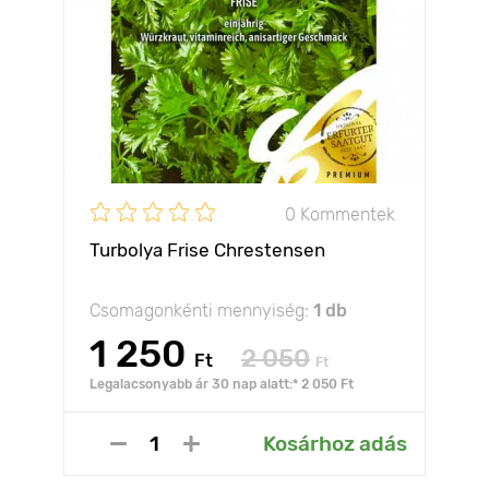
0 Kommentek
Turbolya Frise Chrestensen
Csomagonkénti mennyiség:
1 db
1 250
2 050
Ft
Ft
Legalacsonyabb ár 30 nap alatt:* 2 050 Ft
Kosárhoz adás