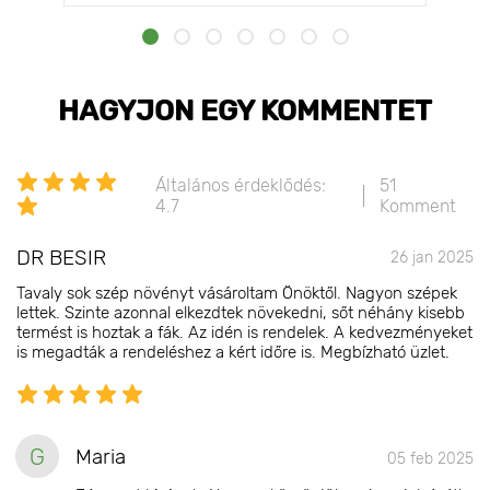
HAGYJON EGY KOMMENTET
Általános érdeklődés:
51
4.7
Komment
DR BESIR
26 jan 2025
Tavaly sok szép növényt vásároltam Önöktől. Nagyon szépek
lettek. Szinte azonnal elkezdtek növekedni, sőt néhány kisebb
termést is hoztak a fák. Az idén is rendelek. A kedvezményeket
is megadták a rendeléshez a kért időre is. Megbízható üzlet.
G
Maria
05 feb 2025