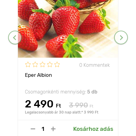
0 Kommentek
Eper Albion
Csomagonkénti mennyiség:
5 db
2 490
3 990
Ft
Ft
Legalacsonyabb ár 30 nap alatt:* 3 990 Ft
Kosárhoz adás