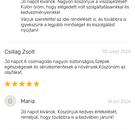
Jó napot kívánok. Nagyon köszönjük a visszajelzését!
Külön öröm, hogy elégedett volt szolgáltatásainkkal és
kedvezményeinkkel.
Várjuk szeretettel az idei rendelését is, és továbbra is
igyekszünk a legjobb minőséget és kiszolgálást
nyújtani!
Csillag Zsolt
30 szept 2024
Jó napot.A csomagolás nagyon biztonságos,Szépek
egészségesek és sérülésmentesek a növények,Köszönöm az
olajfákat.
G
Maria
14 oct 2024
Jó napot kívánok. Köszönjük kedves értékelését,
reméljük, hogy továbbra is a kedvében járunk!