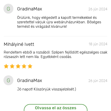
G
GradinaMax
26 jún 2024
Örülünk, hogy elégedett a kapott termékekkel és
szeretettel várjuk újra webáruházunkban. Bőséges
termést és virágzást kívánunk!
Mihályiné Ivett
18 jún 2024
Rendeltem ebből a rozsából. Szépen fejlődött egészséges csak
rózsaszín lett nem lila. Egyébként csodás.
G
GradinaMax
26 jún 2024
Jó napot! Köszönjük visszajelzését:)
Olvassa el az összes