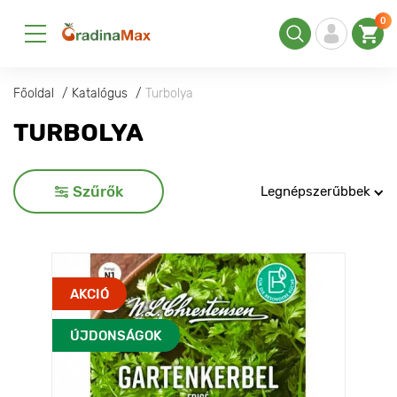
0
Főoldal
Katalógus
Turbolya
TURBOLYA
Szűrők
Legnépszerűbbek
AKCIÓ
ÚJDONSÁGOK