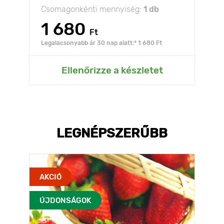
Csomagonkénti mennyiség:
1 db
1 680
Ft
Legalacsonyabb ár 30 nap alatt:* 1 680 Ft
Ellenőrizze a készletet
LEGNÉPSZERŰBB
AKCIÓ
ÚJDONSÁGOK