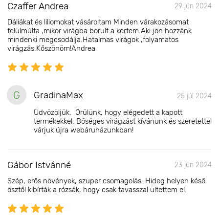
Czaffer Andrea
29 jún 2024
Dáliákat és liliomokat vásároltam Minden várakozásomat
felülmúlta ,mikor virágba borult a kertem.Aki jön hozzánk
mindenki megcsodálja.Hatalmas virágok ,folyamatos
virágzás.Kőszönöm!Andrea
G
GradinaMax
25 júl 2024
Üdvözöljük, Örülünk, hogy elégedett a kapott
termékekkel. Bőséges virágzást kívánunk és szeretettel
várjuk újra webáruházunkban!
Gábor Istvánné
23 jún 2024
Szép, erős növények, szuper csomagolás. Hideg helyen késő
ősztől kibírták a rózsák, hogy csak tavasszal ültettem el.