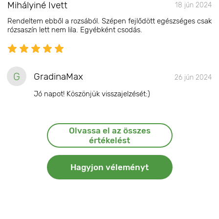
Mihályiné Ivett
18 jún 2024
Rendeltem ebből a rozsából. Szépen fejlődött egészséges csak
rózsaszín lett nem lila. Egyébként csodás.
G
GradinaMax
26 jún 2024
Jó napot! Köszönjük visszajelzését:)
Olvassa el az összes
értékelést
Hagyjon véleményt