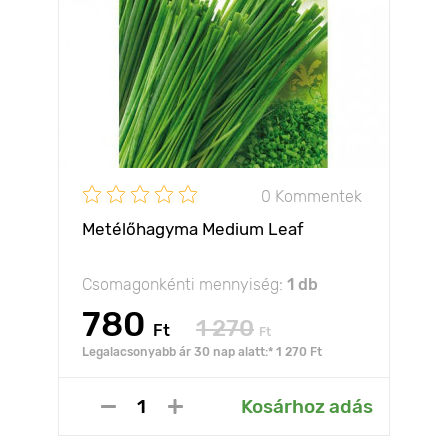
0 Kommentek
Metélőhagyma Medium Leaf
Csomagonkénti mennyiség:
1 db
780
1 270
Ft
Ft
Legalacsonyabb ár 30 nap alatt:* 1 270 Ft
Kosárhoz adás