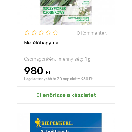
0 Kommentek
Metélőhagyma
Csomagonkénti mennyiség:
1 g
980
Ft
Legalacsonyabb ár 30 nap alatt:* 980 Ft
Ellenőrizze a készletet