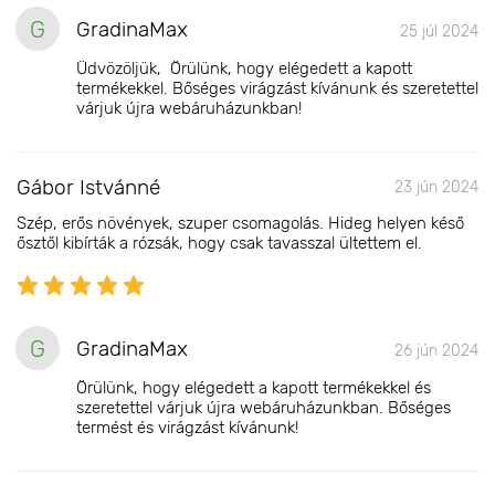
G
GradinaMax
25 júl 2024
Üdvözöljük, Örülünk, hogy elégedett a kapott
termékekkel. Bőséges virágzást kívánunk és szeretettel
várjuk újra webáruházunkban!
Gábor Istvánné
23 jún 2024
Szép, erős növények, szuper csomagolás. Hideg helyen késő
ősztől kibírták a rózsák, hogy csak tavasszal ültettem el.
G
GradinaMax
26 jún 2024
Örülünk, hogy elégedett a kapott termékekkel és
szeretettel várjuk újra webáruházunkban. Bőséges
termést és virágzást kívánunk!