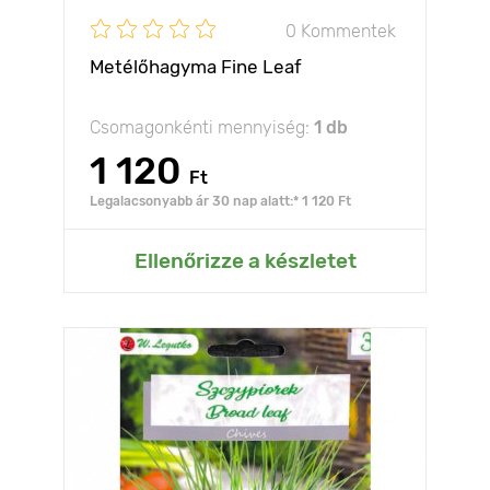
0 Kommentek
Metélőhagyma Fine Leaf
Csomagonkénti mennyiség:
1 db
1 120
Ft
Legalacsonyabb ár 30 nap alatt:* 1 120 Ft
Ellenőrizze a készletet