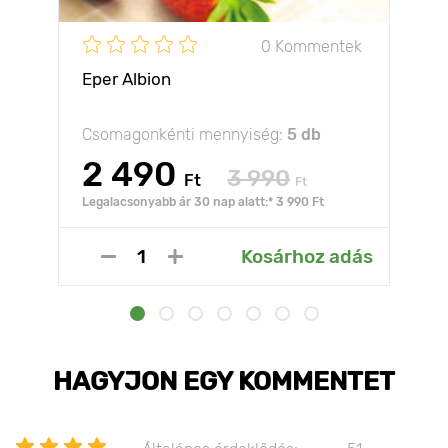
0 Kommentek
Eper Albion
Csomagonkénti mennyiség:
5 db
2 490
3 990
Ft
Ft
Legalacsonyabb ár 30 nap alatt:* 3 990 Ft
Kosárhoz adás
HAGYJON EGY KOMMENTET