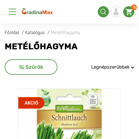
0
Főoldal
Katalógus
Metélőhagyma
METÉLŐHAGYMA
Szűrők
Legnépszerűbbek
AKCIÓ