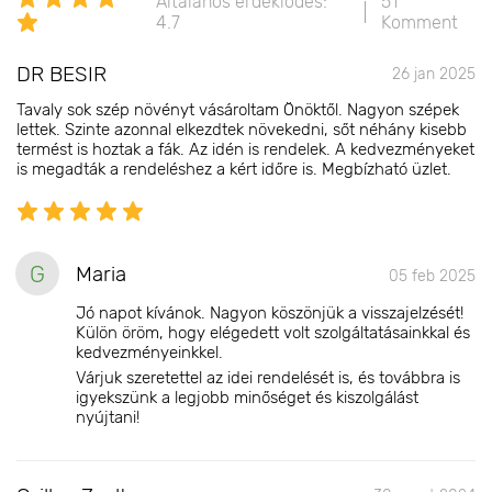
Általános érdeklődés:
51
4.7
Komment
DR BESIR
26 jan 2025
Tavaly sok szép növényt vásároltam Önöktől. Nagyon szépek
lettek. Szinte azonnal elkezdtek növekedni, sőt néhány kisebb
termést is hoztak a fák. Az idén is rendelek. A kedvezményeket
is megadták a rendeléshez a kért időre is. Megbízható üzlet.
G
Maria
05 feb 2025
Jó napot kívánok. Nagyon köszönjük a visszajelzését!
Külön öröm, hogy elégedett volt szolgáltatásainkkal és
kedvezményeinkkel.
Várjuk szeretettel az idei rendelését is, és továbbra is
igyekszünk a legjobb minőséget és kiszolgálást
nyújtani!