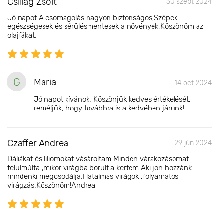
Csillag Zsolt
30 szept 2024
Jó napot.A csomagolás nagyon biztonságos,Szépek
egészségesek és sérülésmentesek a növények,Köszönöm az
olajfákat.
G
Maria
14 oct 2024
Jó napot kívánok. Köszönjük kedves értékelését,
reméljük, hogy továbbra is a kedvében járunk!
Czaffer Andrea
29 jún 2024
Dáliákat és liliomokat vásároltam Minden várakozásomat
felülmúlta ,mikor virágba borult a kertem.Aki jön hozzánk
mindenki megcsodálja.Hatalmas virágok ,folyamatos
virágzás.Kőszönöm!Andrea