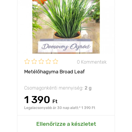
0 Kommentek
Metélőhagyma Broad Leaf
Csomagonkénti mennyiség:
2 g
1 390
Ft
Legalacsonyabb ár 30 nap alatt:* 1 390 Ft
Ellenőrizze a készletet