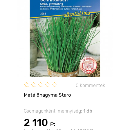
0 Kommentek
Metélőhagyma Staro
Csomagonkénti mennyiség:
1 db
2 110
Ft