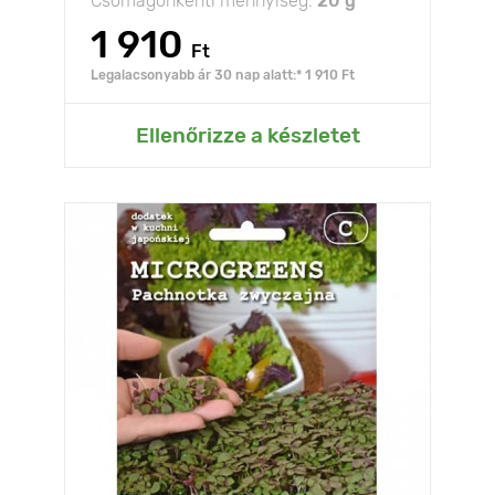
Csomagonkénti mennyiség:
20 g
1 910
Ft
Legalacsonyabb ár 30 nap alatt:* 1 910 Ft
Ellenőrizze a készletet