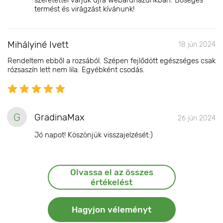
szeretettel várjuk újra webáruházunkban. Bőséges
termést és virágzást kívánunk!
Mihályiné Ivett
18 jún 2024
Rendeltem ebből a rozsából. Szépen fejlődött egészséges csak
rózsaszín lett nem lila. Egyébként csodás.
G
GradinaMax
26 jún 2024
Jó napot! Köszönjük visszajelzését:)
Olvassa el az összes
értékelést
Hagyjon véleményt