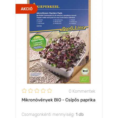
AKCIÓ
0 Kommentek
Mikronövények BIO - Csípős paprika
Csomagonkénti mennyiség:
1 db