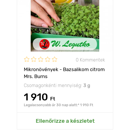
0 Kommentek
Mikronövények - Bazsalikom citrom
Mrs. Burns
Csomagonkénti mennyiség:
3 g
1 910
Ft
Legalacsonyabb ár 30 nap alatt:* 1 910 Ft
Ellenőrizze a készletet