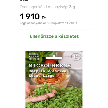
Csomagonkénti mennyiség:
3 g
1 910
Ft
Legalacsonyabb ár 30 nap alatt:* 1 910 Ft
Ellenőrizze a készletet