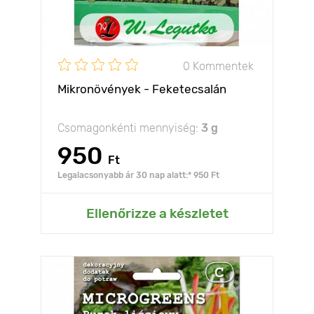
0 Kommentek
Mikronövények - Feketecsalán
Csomagonkénti mennyiség:
3 g
950
Ft
Legalacsonyabb ár 30 nap alatt:* 950 Ft
Ellenőrizze a készletet