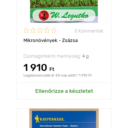
0 Kommentek
Mikronövények - Zsázsa
Csomagonkénti mennyiség:
4 g
1 910
Ft
Legalacsonyabb ár 30 nap alatt:* 1 910 Ft
Ellenőrizze a készletet