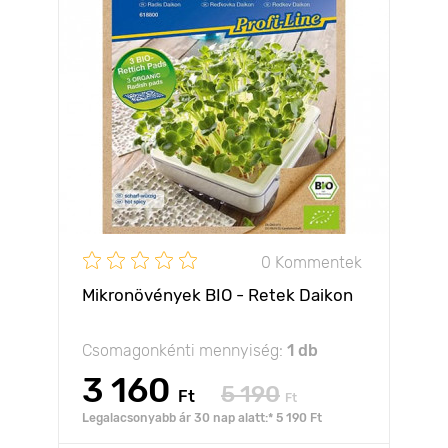
0 Kommentek
Mikronövények BIO - Retek Daikon
Csomagonkénti mennyiség:
1 db
3 160
5 190
Ft
Ft
Legalacsonyabb ár 30 nap alatt:* 5 190 Ft