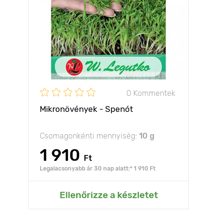
0 Kommentek
Mikronövények - Spenót
Csomagonkénti mennyiség:
10 g
1 910
Ft
Legalacsonyabb ár 30 nap alatt:* 1 910 Ft
Ellenőrizze a készletet