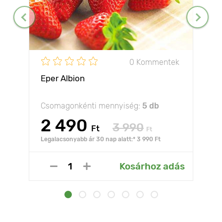
0 Kommentek
Eper Albion
Csomagonkénti mennyiség:
5 db
2 490
3 990
Ft
Ft
Legalacsonyabb ár 30 nap alatt:* 3 990 Ft
Kosárhoz adás