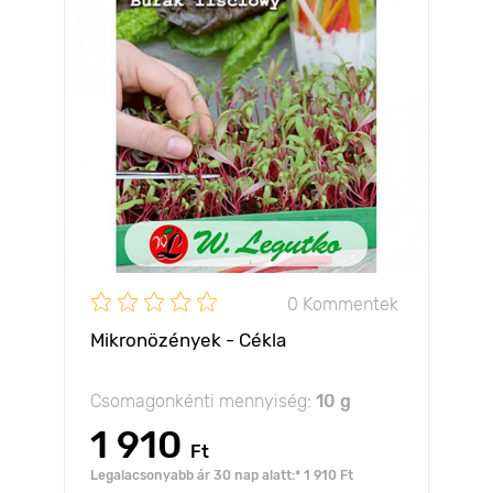
0 Kommentek
Mikronözények - Cékla
Csomagonkénti mennyiség:
10 g
1 910
Ft
Legalacsonyabb ár 30 nap alatt:* 1 910 Ft