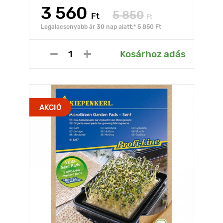
3 560
5 850
Ft
Ft
Legalacsonyabb ár 30 nap alatt:* 5 850 Ft
Kosárhoz adás
AKCIÓ