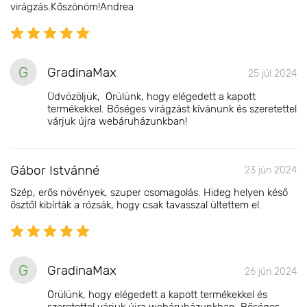
virágzás.Kőszönöm!Andrea
G
GradinaMax
25 júl 2024
Üdvözöljük, Örülünk, hogy elégedett a kapott
termékekkel. Bőséges virágzást kívánunk és szeretettel
várjuk újra webáruházunkban!
Gábor Istvánné
23 jún 2024
Szép, erős növények, szuper csomagolás. Hideg helyen késő
ősztől kibírták a rózsák, hogy csak tavasszal ültettem el.
G
GradinaMax
26 jún 2024
Örülünk, hogy elégedett a kapott termékekkel és