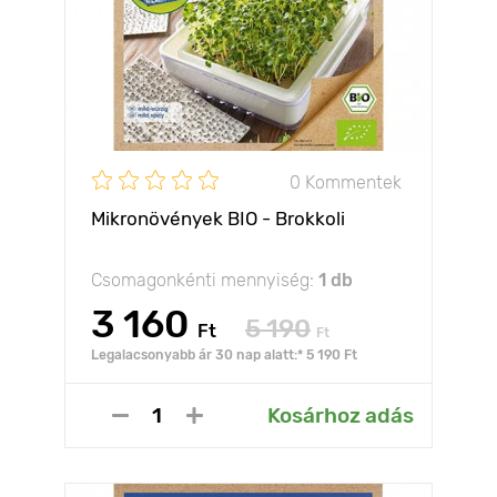
0 Kommentek
Mikronövények BIO - Brokkoli
Csomagonkénti mennyiség:
1 db
3 160
5 190
Ft
Ft
Legalacsonyabb ár 30 nap alatt:* 5 190 Ft
Kosárhoz adás