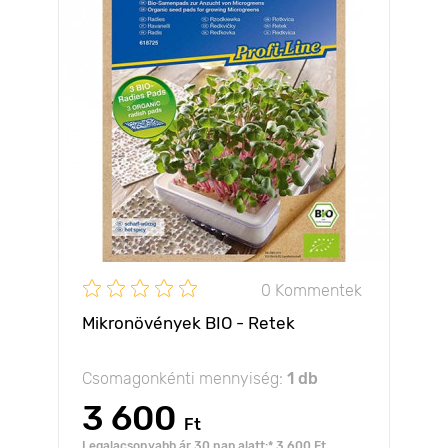
0 Kommentek
Mikronövények BIO - Retek
Csomagonkénti mennyiség:
1 db
3 600
Ft
Legalacsonyabb ár 30 nap alatt:* 3 600 Ft