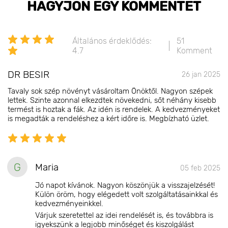
HAGYJON EGY KOMMENTET
Általános érdeklődés:
51
4.7
Komment
DR BESIR
26 jan 2025
Tavaly sok szép növényt vásároltam Önöktől. Nagyon szépek
lettek. Szinte azonnal elkezdtek növekedni, sőt néhány kisebb
termést is hoztak a fák. Az idén is rendelek. A kedvezményeket
is megadták a rendeléshez a kért időre is. Megbízható üzlet.
G
Maria
05 feb 2025
Jó napot kívánok. Nagyon köszönjük a visszajelzését!
Külön öröm, hogy elégedett volt szolgáltatásainkkal és
kedvezményeinkkel.
Várjuk szeretettel az idei rendelését is, és továbbra is
igyekszünk a legjobb minőséget és kiszolgálást