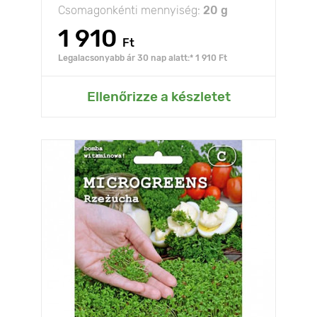
Csomagonkénti mennyiség:
20 g
1 910
Ft
Legalacsonyabb ár 30 nap alatt:* 1 910 Ft
Ellenőrizze a készletet