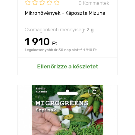
0 Kommentek
Mikronövények - Káposzta Mizuna
Csomagonkénti mennyiség:
2 g
1 910
Ft
Legalacsonyabb ár 30 nap alatt:* 1 910 Ft
Ellenőrizze a készletet