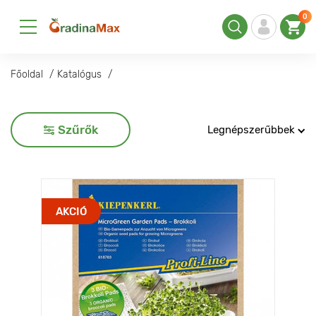
0
Főoldal
Katalógus
Szűrők
Legnépszerűbbek
AKCIÓ