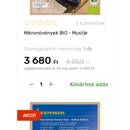
0 Kommentek
Mikronövények BIO - Mustár
Csomagonkénti mennyiség:
1 db
3 680
6 050
Ft
Ft
Legalacsonyabb ár 30 nap alatt:* 6 050 Ft
Kosárhoz adás
AKCIÓ