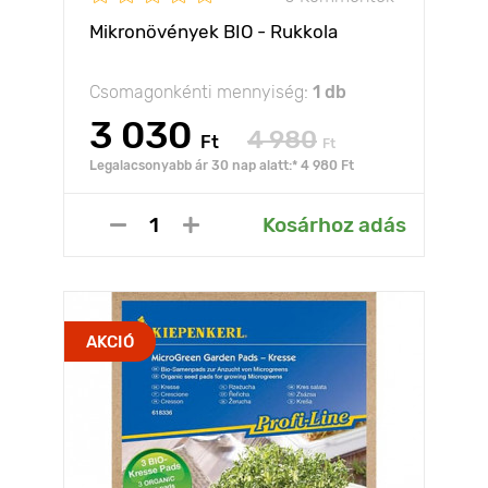
Mikronövények BIO - Rukkola
Csomagonkénti mennyiség:
1 db
3 030
4 980
Ft
Ft
Legalacsonyabb ár 30 nap alatt:* 4 980 Ft
Kosárhoz adás
AKCIÓ