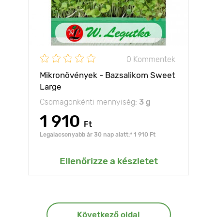
0 Kommentek
Mikronövények - Bazsalikom Sweet
Large
Csomagonkénti mennyiség:
3 g
1 910
Ft
Legalacsonyabb ár 30 nap alatt:* 1 910 Ft
Ellenőrizze a készletet
Következő oldal