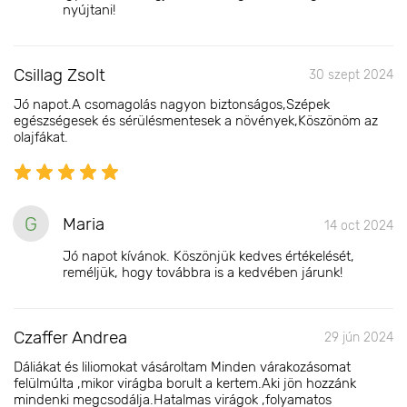
nyújtani!
Csillag Zsolt
30 szept 2024
Jó napot.A csomagolás nagyon biztonságos,Szépek
egészségesek és sérülésmentesek a növények,Köszönöm az
olajfákat.
G
Maria
14 oct 2024
Jó napot kívánok. Köszönjük kedves értékelését,
reméljük, hogy továbbra is a kedvében járunk!
Czaffer Andrea
29 jún 2024
Dáliákat és liliomokat vásároltam Minden várakozásomat
felülmúlta ,mikor virágba borult a kertem.Aki jön hozzánk
mindenki megcsodálja.Hatalmas virágok ,folyamatos