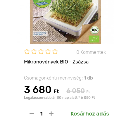
0 Kommentek
Mikronövények BIO - Zsázsa
Csomagonkénti mennyiség:
1 db
3 680
6 050
Ft
Ft
Legalacsonyabb ár 30 nap alatt:* 6 050 Ft
Kosárhoz adás