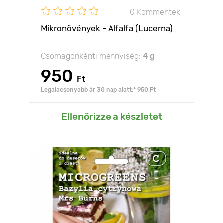
0 Kommentek
Mikronövények - Alfalfa (Lucerna)
Csomagonkénti mennyiség:
4 g
950
Ft
Legalacsonyabb ár 30 nap alatt:* 950 Ft
Ellenőrizze a készletet