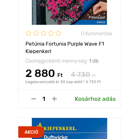
0 Kommentek
Petúnia Fortunia Purple Wave F1
Kiepenkerl
Csomagonkénti mennyiség:
1 db
2 880
4 730
Ft
Ft
Legalacsonyabb ár 30 nap alatt:* 4 730 Ft
Kosárhoz adás
AKCIÓ