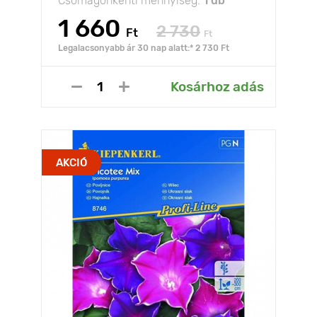
Csomagonkénti mennyiség:
1 db
1 660
2 730
Ft
Ft
Legalacsonyabb ár 30 nap alatt:* 2 730 Ft
Kosárhoz adás
AKCIÓ