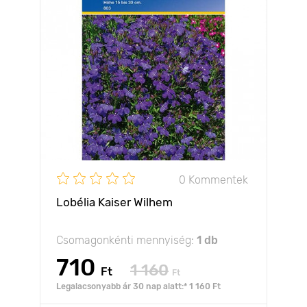
0 Kommentek
Lobélia Kaiser Wilhem
Csomagonkénti mennyiség:
1 db
710
1 160
Ft
Ft
Legalacsonyabb ár 30 nap alatt:* 1 160 Ft