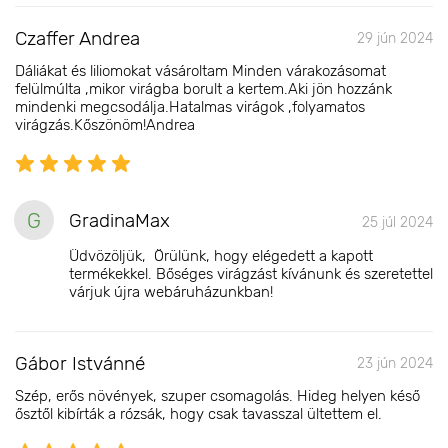
Czaffer Andrea
29 jún 2024
Dáliákat és liliomokat vásároltam Minden várakozásomat
felülmúlta ,mikor virágba borult a kertem.Aki jön hozzánk
mindenki megcsodálja.Hatalmas virágok ,folyamatos
virágzás.Kőszönöm!Andrea
G
GradinaMax
25 júl 2024
Üdvözöljük, Örülünk, hogy elégedett a kapott
termékekkel. Bőséges virágzást kívánunk és szeretettel
várjuk újra webáruházunkban!
Gábor Istvánné
23 jún 2024
Szép, erős növények, szuper csomagolás. Hideg helyen késő
ősztől kibírták a rózsák, hogy csak tavasszal ültettem el.