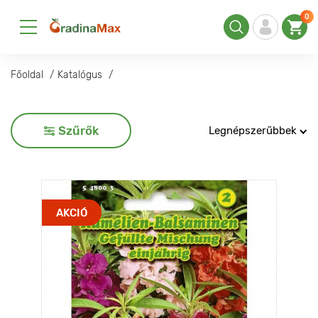
0
Főoldal
Katalógus
Szűrők
Legnépszerűbbek
AKCIÓ