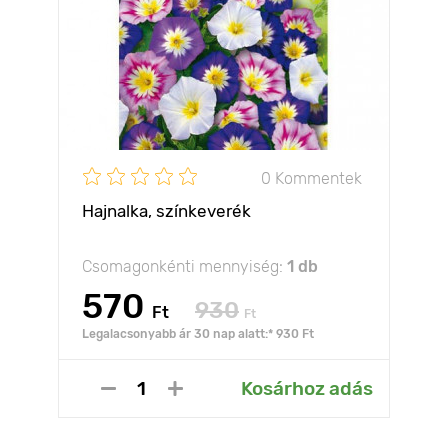
0 Kommentek
Hajnalka, színkeverék
Csomagonkénti mennyiség:
1 db
570
930
Ft
Ft
Legalacsonyabb ár 30 nap alatt:* 930 Ft
Kosárhoz adás