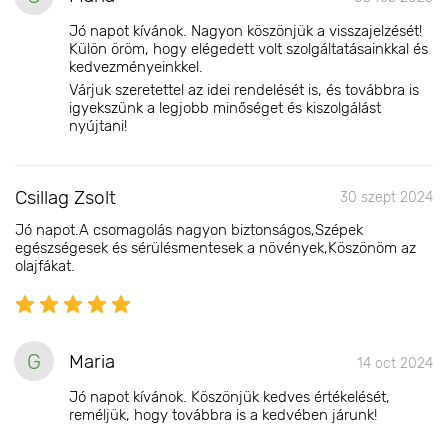
Jó napot kívánok. Nagyon köszönjük a visszajelzését!
Külön öröm, hogy elégedett volt szolgáltatásainkkal és
kedvezményeinkkel.
Várjuk szeretettel az idei rendelését is, és továbbra is
igyekszünk a legjobb minőséget és kiszolgálást
nyújtani!
Csillag Zsolt
30 szept 2024
Jó napot.A csomagolás nagyon biztonságos,Szépek
egészségesek és sérülésmentesek a növények,Köszönöm az
olajfákat.
G
Maria
14 oct 2024
Jó napot kívánok. Köszönjük kedves értékelését,
reméljük, hogy továbbra is a kedvében járunk!