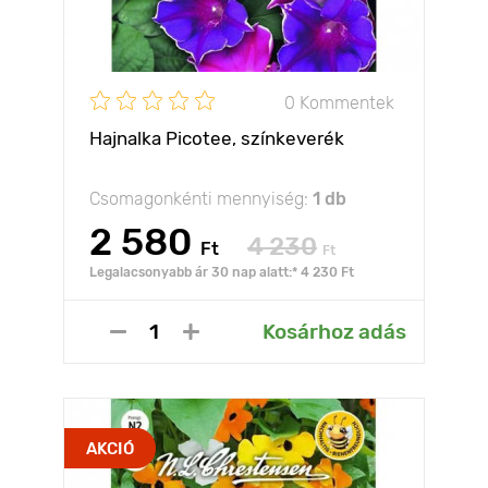
0 Kommentek
Hajnalka Picotee, színkeverék
Csomagonkénti mennyiség:
1 db
2 580
4 230
Ft
Ft
Legalacsonyabb ár 30 nap alatt:* 4 230 Ft
Kosárhoz adás
AKCIÓ