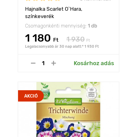
Hajnalka Scarlet O`Hara,
színkeverék
Csomagonkénti mennyiség:
1 db
1 180
1 930
Ft
Ft
Legalacsonyabb ár 30 nap alatt:* 1 930 Ft
Kosárhoz adás
AKCIÓ