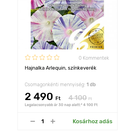
0 Kommentek
Hajnalka Arlequin, színkeverék
Csomagonkénti mennyiség:
1 db
2 490
4 100
Ft
Ft
Legalacsonyabb ár 30 nap alatt:* 4 100 Ft
Kosárhoz adás