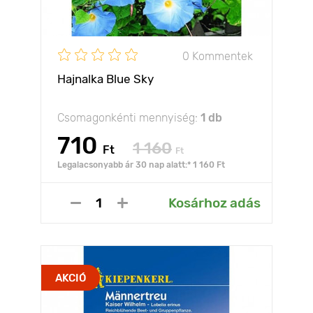
0 Kommentek
Hajnalka Blue Sky
Csomagonkénti mennyiség:
1 db
710
1 160
Ft
Ft
Legalacsonyabb ár 30 nap alatt:* 1 160 Ft
Kosárhoz adás
AKCIÓ