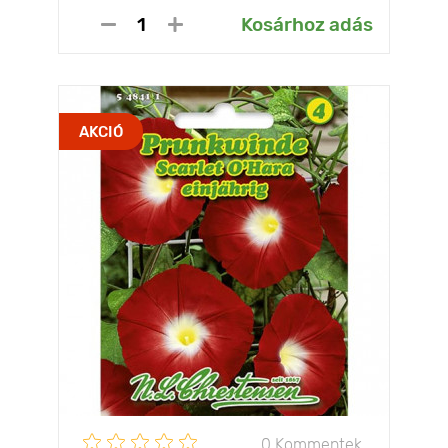
Kosárhoz adás
AKCIÓ
0 Kommentek