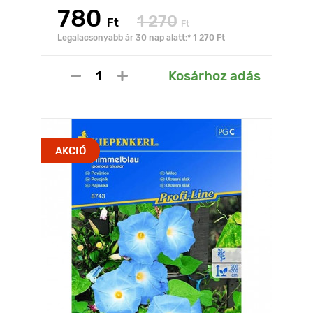
780
1 270
Ft
Ft
Legalacsonyabb ár 30 nap alatt:* 1 270 Ft
Kosárhoz adás
AKCIÓ