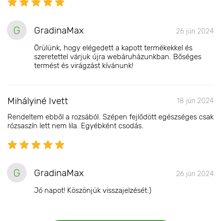
G
GradinaMax
26 jún 2024
Örülünk, hogy elégedett a kapott termékekkel és
szeretettel várjuk újra webáruházunkban. Bőséges
termést és virágzást kívánunk!
Mihályiné Ivett
18 jún 2024
Rendeltem ebből a rozsából. Szépen fejlődött egészséges csak
rózsaszín lett nem lila. Egyébként csodás.
G
GradinaMax
26 jún 2024
Jó napot! Köszönjük visszajelzését:)