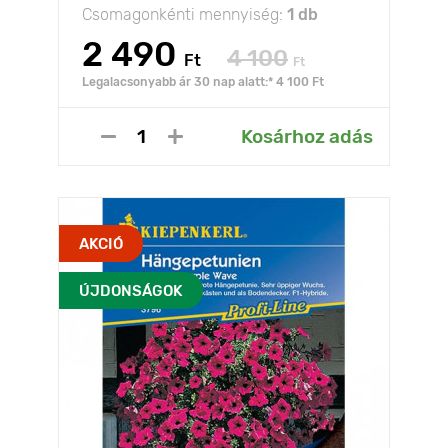
Csomagonkénti mennyiség:
1 db
2 490
4 100
Ft
Ft
Legalacsonyabb ár 30 nap alatt:* 4 100 Ft
Kosárhoz adás
AKCIÓ
ÚJDONSÁGOK