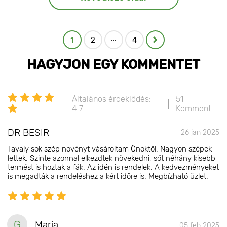
...
1
2
4
HAGYJON EGY KOMMENTET
Általános érdeklődés:
51
4.7
Komment
DR BESIR
26 jan 2025
Tavaly sok szép növényt vásároltam Önöktől. Nagyon szépek
lettek. Szinte azonnal elkezdtek növekedni, sőt néhány kisebb
termést is hoztak a fák. Az idén is rendelek. A kedvezményeket
is megadták a rendeléshez a kért időre is. Megbízható üzlet.
G
Maria
05 feb 2025