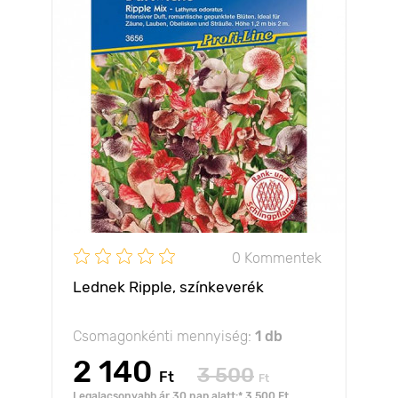
0 Kommentek
Lednek Ripple, színkeverék
Csomagonkénti mennyiség:
1 db
2 140
3 500
Ft
Ft
Legalacsonyabb ár 30 nap alatt:* 3 500 Ft