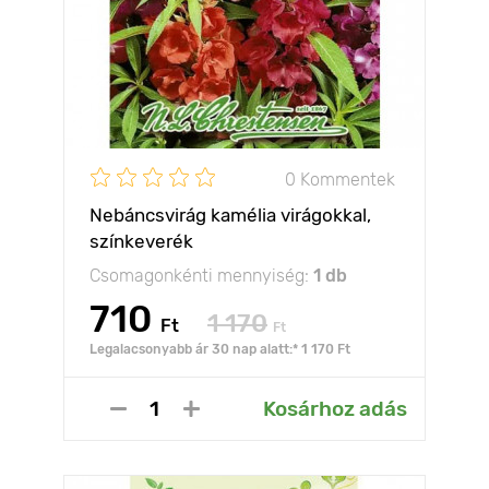
0 Kommentek
Nebáncsvirág kamélia virágokkal,
színkeverék
Csomagonkénti mennyiség:
1 db
710
1 170
Ft
Ft
Legalacsonyabb ár 30 nap alatt:* 1 170 Ft
Kosárhoz adás