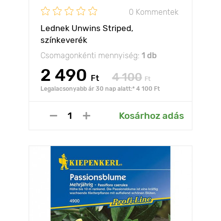
0 Kommentek
Lednek Unwins Striped,
színkeverék
Csomagonkénti mennyiség:
1 db
2 490
4 100
Ft
Ft
Legalacsonyabb ár 30 nap alatt:* 4 100 Ft
Kosárhoz adás