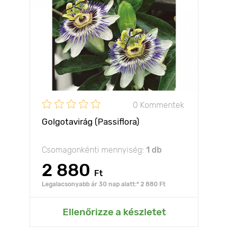
0 Kommentek
Golgotavirág (Passiflora)
Csomagonkénti mennyiség:
1 db
2 880
Ft
Legalacsonyabb ár 30 nap alatt:* 2 880 Ft
Ellenőrizze a készletet