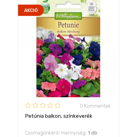
AKCIÓ
0 Kommentek
Petúnia balkon, színkeverék
Csomagonkénti mennyiség:
1 db