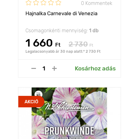
0 Kommentek
Hajnalka Carnevale di Venezia
Csomagonkénti mennyiség:
1 db
1 660
2 730
Ft
Ft
Legalacsonyabb ár 30 nap alatt:* 2 730 Ft
Kosárhoz adás
AKCIÓ