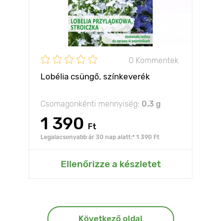
0 Kommentek
Lobélia csüngő, színkeverék
Csomagonkénti mennyiség:
0.3 g
1 390
Ft
Legalacsonyabb ár 30 nap alatt:* 1 390 Ft
Ellenőrizze a készletet
Következő oldal