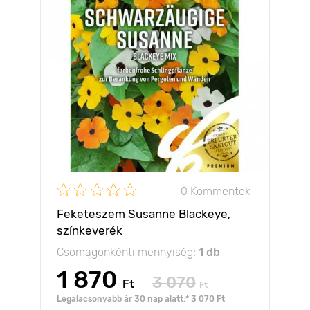
0 Kommentek
Feketeszem Susanne Blackeye,
színkeverék
Csomagonkénti mennyiség:
1 db
1 870
3 070
Ft
Ft
Legalacsonyabb ár 30 nap alatt:* 3 070 Ft