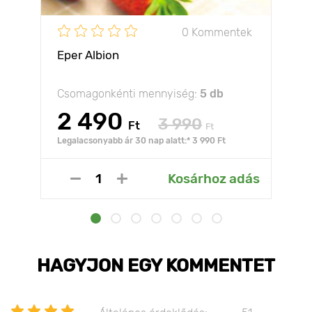
0 Kommentek
Eper Albion
Csomagonkénti mennyiség:
5 db
2 490
3 990
Ft
Ft
Legalacsonyabb ár 30 nap alatt:* 3 990 Ft
Kosárhoz adás
HAGYJON EGY KOMMENTET