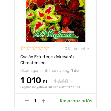
0 Kommentek
Csalán Erfurter, színkeverék
Chrestensen
Csomagonkénti mennyiség:
1 db
1 010
1 660
Ft
Ft
Legalacsonyabb ár 30 nap alatt:* 1 660 Ft
Kosárhoz adás