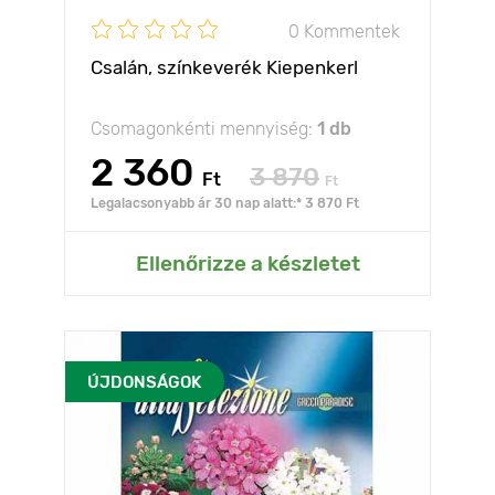
0 Kommentek
Csalán, színkeverék Kiepenkerl
Csomagonkénti mennyiség:
1 db
2 360
3 870
Ft
Ft
Legalacsonyabb ár 30 nap alatt:* 3 870 Ft
Ellenőrizze a készletet
ÚJDONSÁGOK