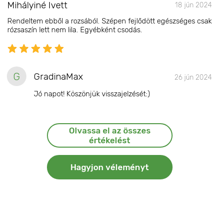
Mihályiné Ivett
18 jún 2024
Rendeltem ebből a rozsából. Szépen fejlődött egészséges csak
rózsaszín lett nem lila. Egyébként csodás.
G
GradinaMax
26 jún 2024
Jó napot! Köszönjük visszajelzését:)
Olvassa el az összes
értékelést
Hagyjon véleményt