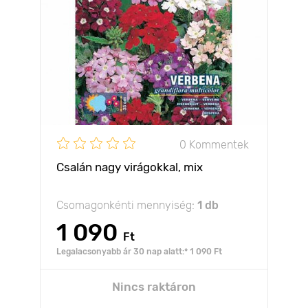
0 Kommentek
Csalán nagy virágokkal, mix
Csomagonkénti mennyiség:
1 db
1 090
Ft
Legalacsonyabb ár 30 nap alatt:* 1 090 Ft
Nincs raktáron