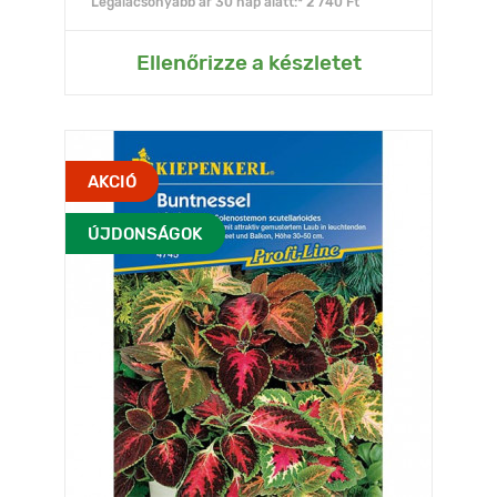
Legalacsonyabb ár 30 nap alatt:* 2 740 Ft
Ellenőrizze a készletet
AKCIÓ
ÚJDONSÁGOK