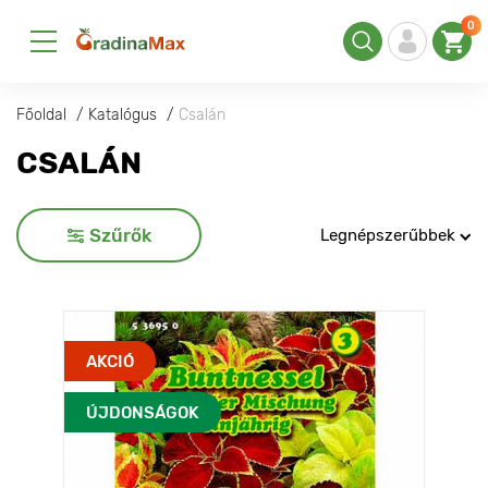
0
Főoldal
Katalógus
Csalán
CSALÁN
Szűrők
Legnépszerűbbek
AKCIÓ
ÚJDONSÁGOK