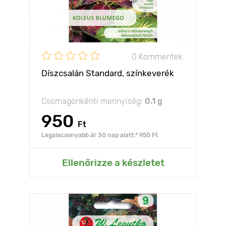
0 Kommentek
Díszcsalán Standard, színkeverék
Csomagonkénti mennyiség:
0.1 g
950
Ft
Legalacsonyabb ár 30 nap alatt:* 950 Ft
Ellenőrizze a készletet