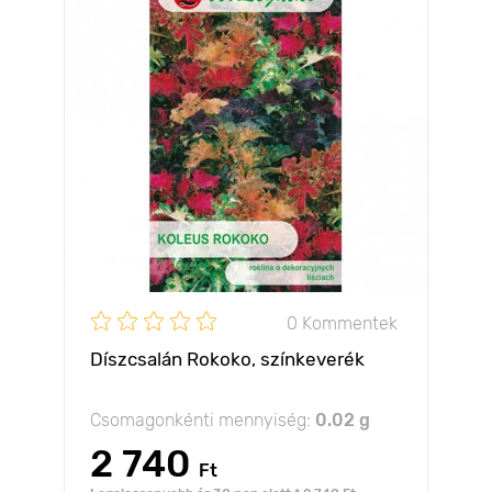
0 Kommentek
Díszcsalán Rokoko, színkeverék
Csomagonkénti mennyiség:
0.02 g
2 740
Ft