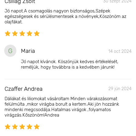
Csillag Zsolt
30 szept 2024
Jó napot.A csomagolás nagyon biztonságos,Szépek
egészségesek és sérülésmentesek a növények,Köszönöm az
olajfákat.
G
Maria
14 oct 2024
Jó napot kívánok. Köszönjük kedves értékelését,
reméljük, hogy továbbra is a kedvében járunk!
Czaffer Andrea
29 jún 2024
Dáliákat és liliomokat vásároltam Minden várakozásomat
felülmúlta ,mikor virágba borult a kertem.Aki jön hozzánk
mindenki megcsodálja.Hatalmas virágok ,folyamatos
virágzás.Kőszönöm!Andrea