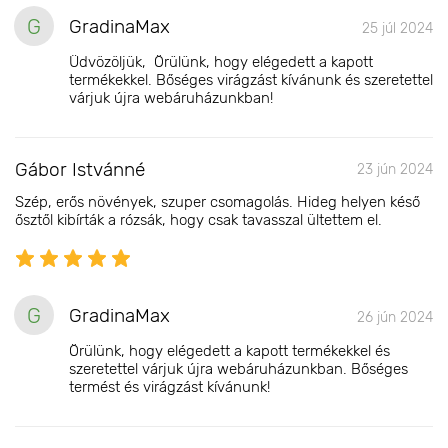
G
GradinaMax
25 júl 2024
Üdvözöljük, Örülünk, hogy elégedett a kapott
termékekkel. Bőséges virágzást kívánunk és szeretettel
várjuk újra webáruházunkban!
Gábor Istvánné
23 jún 2024
Szép, erős növények, szuper csomagolás. Hideg helyen késő
ősztől kibírták a rózsák, hogy csak tavasszal ültettem el.
G
GradinaMax
26 jún 2024
Örülünk, hogy elégedett a kapott termékekkel és
szeretettel várjuk újra webáruházunkban. Bőséges
termést és virágzást kívánunk!