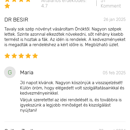
Általános érdeklődés:
51
4.7
Komment
DR BESIR
26 jan 2025
Tavaly sok szép növényt vásároltam Önöktől. Nagyon szépek
lettek. Szinte azonnal elkezdtek növekedni, sőt néhány kisebb
termést is hoztak a fák. Az idén is rendelek. A kedvezményeket
is megadták a rendeléshez a kért időre is. Megbízható üzlet.
G
Maria
05 feb 2025
Jó napot kívánok. Nagyon köszönjük a visszajelzését!
Külön öröm, hogy elégedett volt szolgáltatásainkkal és
kedvezményeinkkel.
Várjuk szeretettel az idei rendelését is, és továbbra is
igyekszünk a legjobb minőséget és kiszolgálást
nyújtani!