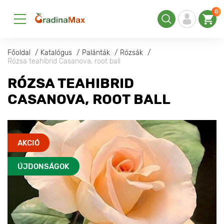
0
Főoldal
Katalógus
Palánták
Rózsák
Rózsa teahibrid Casanova, root ball
RÓZSA TEAHIBRID
CASANOVA, ROOT BALL
AKCIÓ
ÚJDONSÁGOK