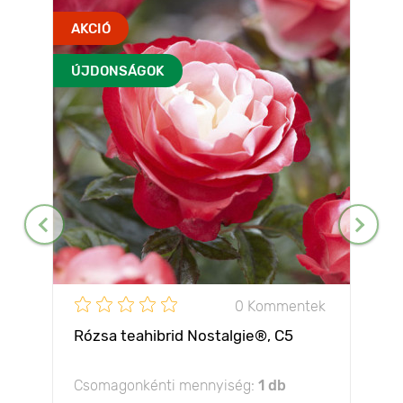
AKCIÓ
ÚJDONSÁGOK
0 Kommentek
Rózsa teahibrid Nostalgie®, C5
Csomagonkénti mennyiség:
1 db