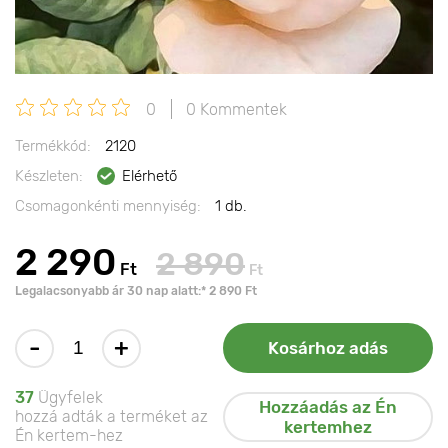
0
0 Kommentek
Termékkód:
2120
Készleten:
Elérhető
Csomagonkénti mennyiség:
1 db.
2 290
2 890
Ft
Ft
Legalacsonyabb ár 30 nap alatt:* 2 890 Ft
-
+
Kosárhoz adás
37
Ügyfelek
Hozzáadás az Én
hozzá adták a terméket az
kertemhez
Én kertem-hez