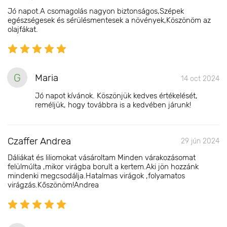
Jó napot.A csomagolás nagyon biztonságos,Szépek
egészségesek és sérülésmentesek a növények,Köszönöm az
olajfákat.
G
Maria
14 oct 2024
Jó napot kívánok. Köszönjük kedves értékelését,
reméljük, hogy továbbra is a kedvében járunk!
Czaffer Andrea
29 jún 2024
Dáliákat és liliomokat vásároltam Minden várakozásomat
felülmúlta ,mikor virágba borult a kertem.Aki jön hozzánk
mindenki megcsodálja.Hatalmas virágok ,folyamatos
virágzás.Kőszönöm!Andrea