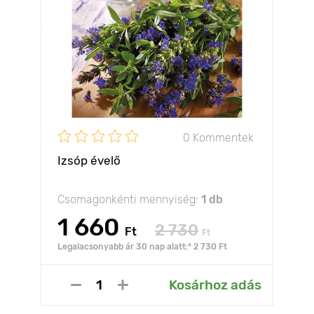
0 Kommentek
Izsóp évelő
Csomagonkénti mennyiség:
1 db
1 660
2 730
Ft
Ft
Legalacsonyabb ár 30 nap alatt:* 2 730 Ft
Kosárhoz adás