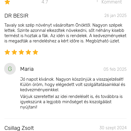
4.7
Komment
DR BESIR
26 jan 2025
Tavaly sok szép növényt vásároltam Önöktől. Nagyon szépek
lettek. Szinte azonnal elkezdtek növekedni, sőt néhány kisebb
termést is hoztak a fák. Az idén is rendelek. A kedvezményeket
is megadták a rendeléshez a kért időre is. Megbízható üzlet.
G
Maria
05 feb 2025
Jó napot kívánok. Nagyon köszönjük a visszajelzését!
Külön öröm, hogy elégedett volt szolgáltatásainkkal és
kedvezményeinkkel.
Várjuk szeretettel az idei rendelését is, és továbbra is
igyekszünk a legjobb minőséget és kiszolgálást
nyújtani!
Csillag Zsolt
30 szept 2024