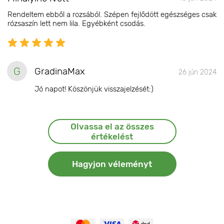
Rendeltem ebből a rozsából. Szépen fejlődött egészséges csak
rózsaszín lett nem lila. Egyébként csodás.
G
GradinaMax
26 jún 2024
Jó napot! Köszönjük visszajelzését:)
Olvassa el az összes
értékelést
Hagyjon véleményt