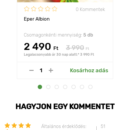
0 Kommentek
Eper Albion
Csomagonkénti mennyiség:
5 db
2 490
3 990
Ft
Ft
Legalacsonyabb ár 30 nap alatt:* 3 990 Ft
Kosárhoz adás
HAGYJON EGY KOMMENTET
Általános érdeklődés:
51