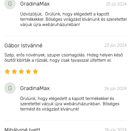
G
GradinaMax
25 júl 2024
Üdvözöljük, Örülünk, hogy elégedett a kapott
termékekkel. Bőséges virágzást kívánunk és szeretettel
várjuk újra webáruházunkban!
Gábor Istvánné
23 jún 2024
Szép, erős növények, szuper csomagolás. Hideg helyen késő
ősztől kibírták a rózsák, hogy csak tavasszal ültettem el.
G
GradinaMax
26 jún 2024
Örülünk, hogy elégedett a kapott termékekkel és
szeretettel várjuk újra webáruházunkban. Bőséges
termést és virágzást kívánunk!
Mihályiné Ivett
18 jún 2024