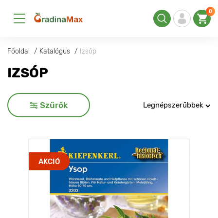
0
Főoldal
Katalógus
Izsóp
IZSÓP
Szűrők
Legnépszerűbbek
AKCIÓ