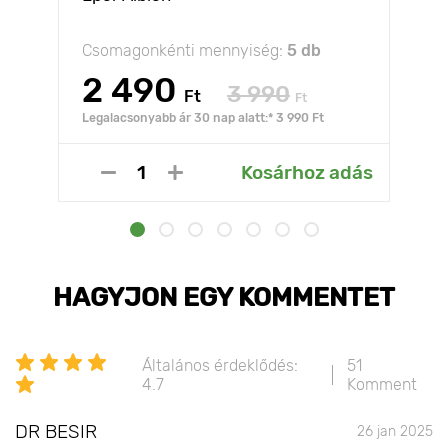
Csomagonkénti mennyiség:
5 db
2 490
3 990
Ft
Ft
Legalacsonyabb ár 30 nap alatt:* 3 990 Ft
Kosárhoz adás
HAGYJON EGY KOMMENTET
Általános érdeklődés:
51
4.7
Komment
DR BESIR
26 jan 2025