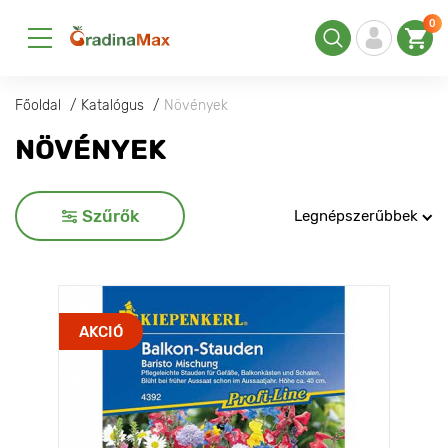
0
Főoldal
Katalógus
Növények
NÖVÉNYEK
Szűrők
Legnépszerűbbek
AKCIÓ