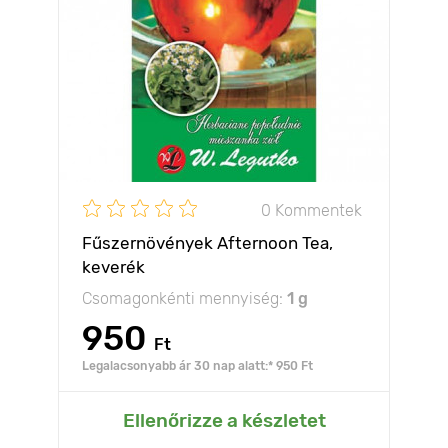
0 Kommentek
Fűszernövények Afternoon Tea,
keverék
Csomagonkénti mennyiség:
1 g
950
Ft
Legalacsonyabb ár 30 nap alatt:* 950 Ft
Ellenőrizze a készletet