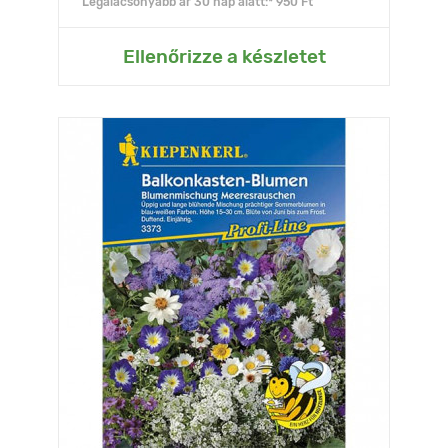
Legalacsonyabb ár 30 nap alatt:* 950 Ft
Ellenőrizze a készletet