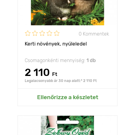
0 Kommentek
Kerti növények, nyúleledel
Csomagonkénti mennyiség:
1 db
2 110
Ft
Legalacsonyabb ár 30 nap alatt:* 2 110 Ft
Ellenőrizze a készletet