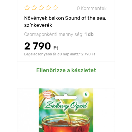
0 Kommentek
Növények balkon Sound of the sea,
színkeverék
Csomagonkénti mennyiség:
1 db
2 790
Ft
Legalacsonyabb ár 30 nap alatt:* 2 790 Ft
Ellenőrizze a készletet