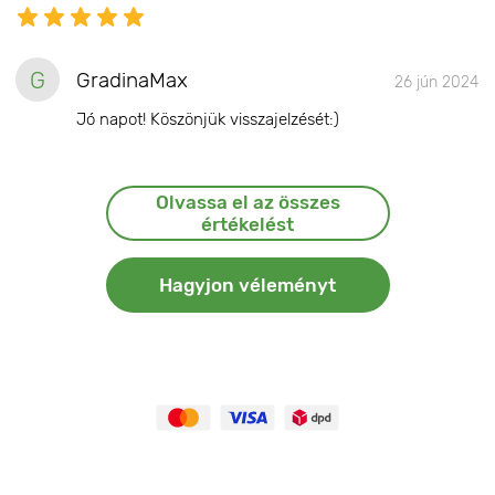
G
GradinaMax
26 jún 2024
Jó napot! Köszönjük visszajelzését:)
Olvassa el az összes
értékelést
Hagyjon véleményt