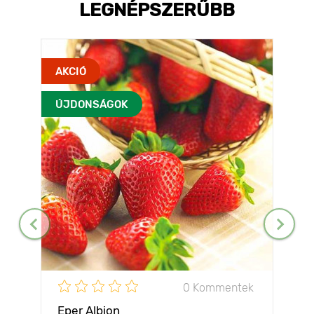
LEGNÉPSZERŰBB
AKCIÓ
ÚJDONSÁGOK
0 Kommentek
Eper Albion