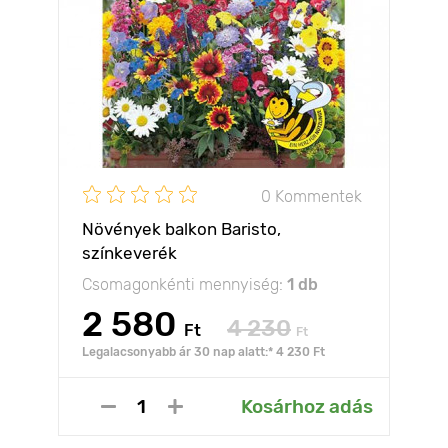
0 Kommentek
Növények balkon Baristo,
színkeverék
Csomagonkénti mennyiség:
1 db
2 580
4 230
Ft
Ft
Legalacsonyabb ár 30 nap alatt:* 4 230 Ft
Kosárhoz adás