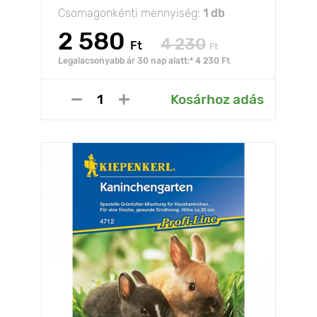
Csomagonkénti mennyiség:
1 db
2 580
4 230
Ft
Ft
Legalacsonyabb ár 30 nap alatt:* 4 230 Ft
Kosárhoz adás