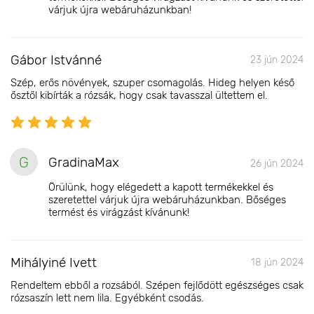
várjuk újra webáruházunkban!
Gábor Istvánné
23 jún 2024
Szép, erős növények, szuper csomagolás. Hideg helyen késő
ősztől kibírták a rózsák, hogy csak tavasszal ültettem el.
G
GradinaMax
26 jún 2024
Örülünk, hogy elégedett a kapott termékekkel és
szeretettel várjuk újra webáruházunkban. Bőséges
termést és virágzást kívánunk!
Mihályiné Ivett
18 jún 2024
Rendeltem ebből a rozsából. Szépen fejlődött egészséges csak
rózsaszín lett nem lila. Egyébként csodás.