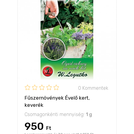
0 Kommentek
Fűszernövények Évelő kert,
keverék
Csomagonkénti mennyiség:
1 g
950
Ft