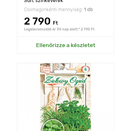
Sun, színkeverék
Csomagonkénti mennyiség:
1 db
2 790
Ft
Legalacsonyabb ár 30 nap alatt:* 2 790 Ft
Ellenőrizze a készletet