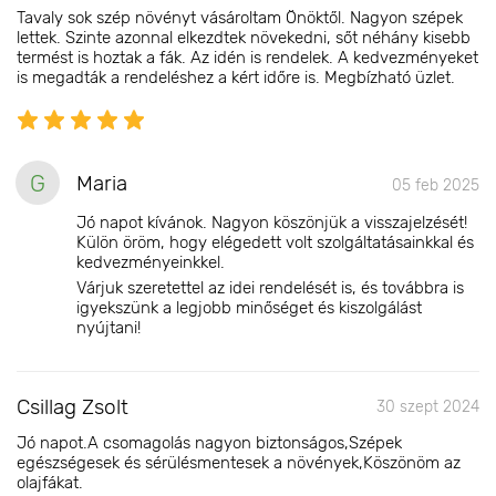
Tavaly sok szép növényt vásároltam Önöktől. Nagyon szépek
lettek. Szinte azonnal elkezdtek növekedni, sőt néhány kisebb
termést is hoztak a fák. Az idén is rendelek. A kedvezményeket
is megadták a rendeléshez a kért időre is. Megbízható üzlet.
G
Maria
05 feb 2025
Jó napot kívánok. Nagyon köszönjük a visszajelzését!
Külön öröm, hogy elégedett volt szolgáltatásainkkal és
kedvezményeinkkel.
Várjuk szeretettel az idei rendelését is, és továbbra is
igyekszünk a legjobb minőséget és kiszolgálást
nyújtani!
Csillag Zsolt
30 szept 2024
Jó napot.A csomagolás nagyon biztonságos,Szépek
egészségesek és sérülésmentesek a növények,Köszönöm az
olajfákat.