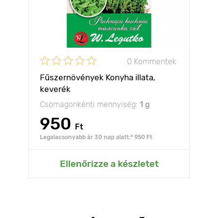
0 Kommentek
Fűszernövények Konyha illata,
keverék
Csomagonkénti mennyiség:
1 g
950
Ft
Legalacsonyabb ár 30 nap alatt:* 950 Ft
Ellenőrizze a készletet