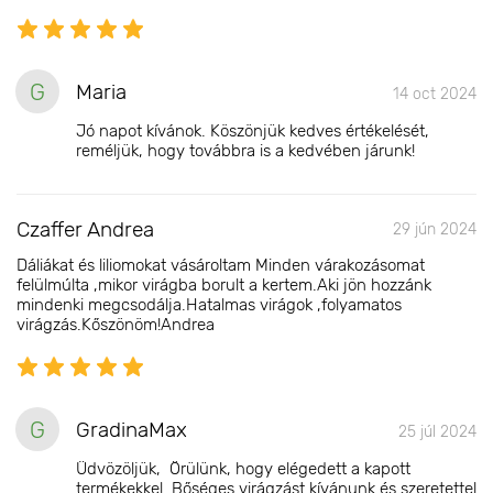
G
Maria
14 oct 2024
Jó napot kívánok. Köszönjük kedves értékelését,
reméljük, hogy továbbra is a kedvében járunk!
Czaffer Andrea
29 jún 2024
Dáliákat és liliomokat vásároltam Minden várakozásomat
felülmúlta ,mikor virágba borult a kertem.Aki jön hozzánk
mindenki megcsodálja.Hatalmas virágok ,folyamatos
virágzás.Kőszönöm!Andrea
G
GradinaMax
25 júl 2024
Üdvözöljük, Örülünk, hogy elégedett a kapott
termékekkel. Bőséges virágzást kívánunk és szeretettel