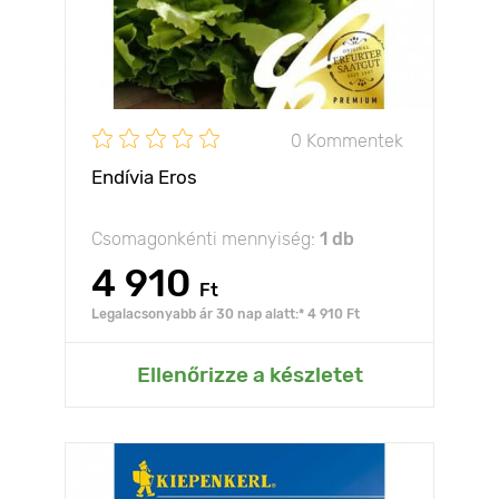
0 Kommentek
Endívia Eros
Csomagonkénti mennyiség:
1 db
4 910
Ft
Legalacsonyabb ár 30 nap alatt:* 4 910 Ft
Ellenőrizze a készletet