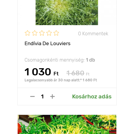
0 Kommentek
Endívia De Louviers
Csomagonkénti mennyiség:
1 db
1 030
1 680
Ft
Ft
Legalacsonyabb ár 30 nap alatt:* 1 680 Ft
Kosárhoz adás