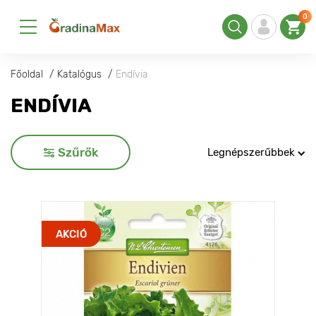
0
Főoldal
Katalógus
Endívia
ENDÍVIA
Szűrők
Legnépszerűbbek
AKCIÓ