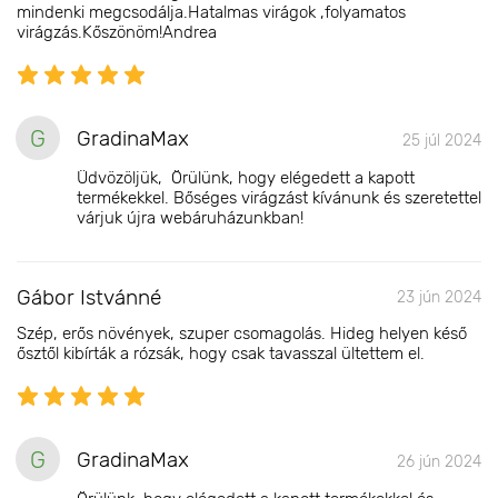
mindenki megcsodálja.Hatalmas virágok ,folyamatos
virágzás.Kőszönöm!Andrea
G
GradinaMax
25 júl 2024
Üdvözöljük, Örülünk, hogy elégedett a kapott
termékekkel. Bőséges virágzást kívánunk és szeretettel
várjuk újra webáruházunkban!
Gábor Istvánné
23 jún 2024
Szép, erős növények, szuper csomagolás. Hideg helyen késő
ősztől kibírták a rózsák, hogy csak tavasszal ültettem el.
G
GradinaMax
26 jún 2024