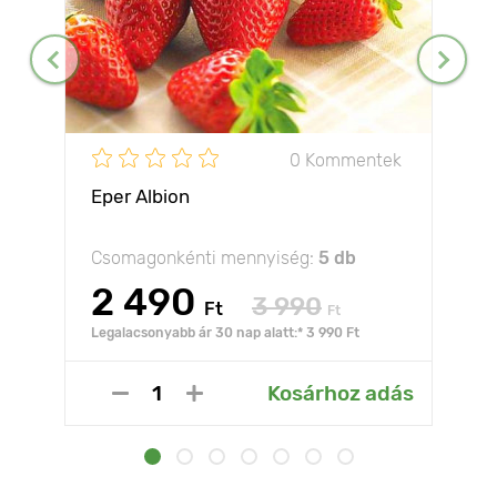
0 Kommentek
Eper Albion
Csomagonkénti mennyiség:
5 db
2 490
3 990
Ft
Ft
Legalacsonyabb ár 30 nap alatt:* 3 990 Ft
Kosárhoz adás