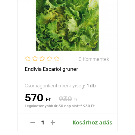
0 Kommentek
Endívia Escariol gruner
Csomagonkénti mennyiség:
1 db
570
930
Ft
Ft
Legalacsonyabb ár 30 nap alatt:* 930 Ft
Kosárhoz adás