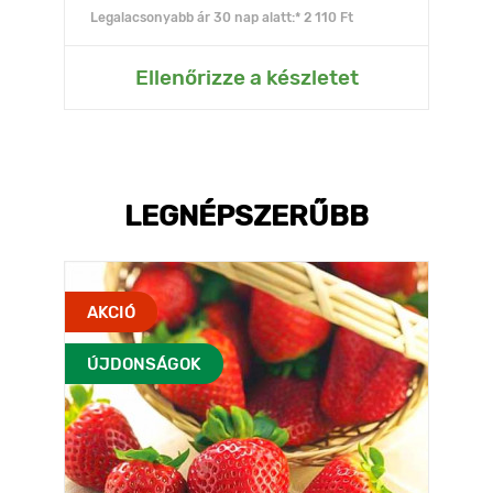
Legalacsonyabb ár 30 nap alatt:* 2 110 Ft
Ellenőrizze a készletet
LEGNÉPSZERŰBB
AKCIÓ
ÚJDONSÁGOK