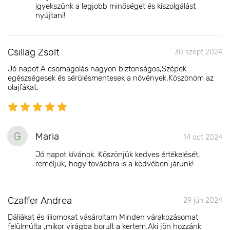
igyekszünk a legjobb minőséget és kiszolgálást
nyújtani!
Csillag Zsolt
30 szept 2024
Jó napot.A csomagolás nagyon biztonságos,Szépek
egészségesek és sérülésmentesek a növények,Köszönöm az
olajfákat.
G
Maria
14 oct 2024
Jó napot kívánok. Köszönjük kedves értékelését,
reméljük, hogy továbbra is a kedvében járunk!
Czaffer Andrea
29 jún 2024
Dáliákat és liliomokat vásároltam Minden várakozásomat
felülmúlta ,mikor virágba borult a kertem.Aki jön hozzánk