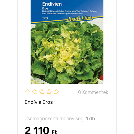
0 Kommentek
Endívia Eros
Csomagonkénti mennyiség:
1 db
2 110
Ft