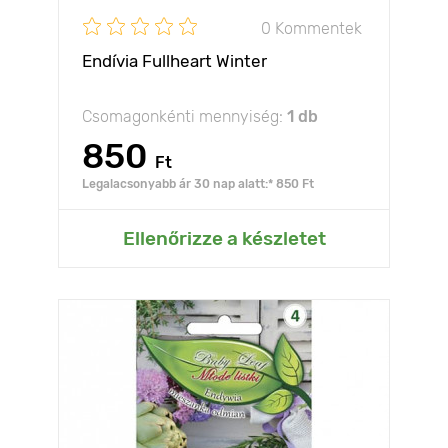
0 Kommentek
Endívia Fullheart Winter
Csomagonkénti mennyiség:
1 db
850
Ft
Legalacsonyabb ár 30 nap alatt:* 850 Ft
Ellenőrizze a készletet