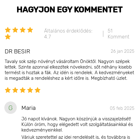
HAGYJON EGY KOMMENTET
Általános érdeklődés:
51
4.7
Komment
DR BESIR
26 jan 2025
Tavaly sok szép növényt vásároltam Önöktől. Nagyon szépek
lettek. Szinte azonnal elkezdtek növekedni, sőt néhány kisebb
termést is hoztak a fák. Az idén is rendelek. A kedvezményeket
is megadták a rendeléshez a kért időre is. Megbízható üzlet.
G
Maria
05 feb 2025
Jó napot kívánok. Nagyon köszönjük a visszajelzését!
Külön öröm, hogy elégedett volt szolgáltatásainkkal és
kedvezményeinkkel.
Várjuk szeretettel az idei rendelését is, és továbbra is