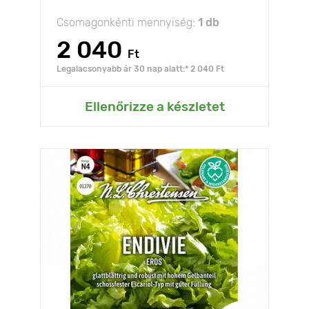
Csomagonkénti mennyiség:
1 db
2 040
Ft
Legalacsonyabb ár 30 nap alatt:* 2 040 Ft
Ellenőrizze a készletet