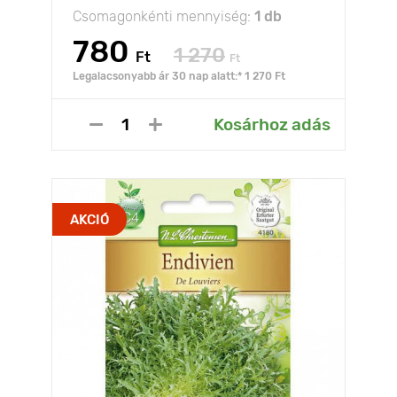
Csomagonkénti mennyiség:
1 db
780
1 270
Ft
Ft
Legalacsonyabb ár 30 nap alatt:* 1 270 Ft
Kosárhoz adás
AKCIÓ