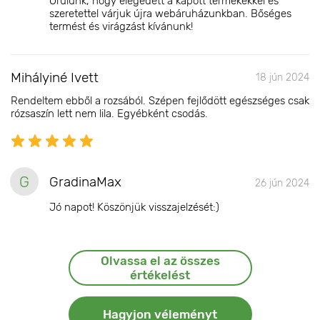
Örülünk, hogy elégedett a kapott termékekkel és
szeretettel várjuk újra webáruházunkban. Bőséges
termést és virágzást kívánunk!
Mihályiné Ivett
18 jún 2024
Rendeltem ebből a rozsából. Szépen fejlődött egészséges csak
rózsaszín lett nem lila. Egyébként csodás.
G
GradinaMax
26 jún 2024
Jó napot! Köszönjük visszajelzését:)
Olvassa el az összes
értékelést
Hagyjon véleményt