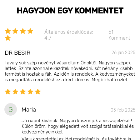
HAGYJON EGY KOMMENTET
Általános érdeklődés:
51
4.7
Komment
DR BESIR
26 jan 2025
Tavaly sok szép növényt vásároltam Önöktől. Nagyon szépek
lettek. Szinte azonnal elkezdtek növekedni, sőt néhány kisebb
termést is hoztak a fák. Az idén is rendelek. A kedvezményeket
is megadták a rendeléshez a kért időre is. Megbízható üzlet.
G
Maria
05 feb 2025
Jó napot kívánok. Nagyon köszönjük a visszajelzését!
Külön öröm, hogy elégedett volt szolgáltatásainkkal és
kedvezményeinkkel.
Várjuk szeretettel az idei rendelését is, és továbbra is