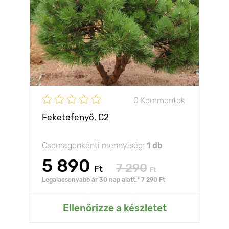
0 Kommentek
Feketefenyő, C2
Csomagonkénti mennyiség:
1 db
5 890
7 290
Ft
Ft
Legalacsonyabb ár 30 nap alatt:* 7 290 Ft
Ellenőrizze a készletet