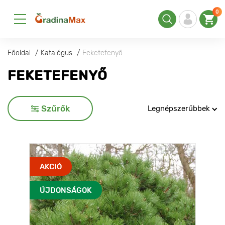
0
Főoldal
Katalógus
Feketefenyő
FEKETEFENYŐ
Szűrők
Legnépszerűbbek
AKCIÓ
ÚJDONSÁGOK