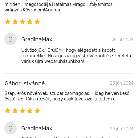
mindenki megcsodálja.Hatalmas virágok ,folyamatos
virágzás.Kőszönöm!Andrea
G
GradinaMax
25 júl 2024
Üdvözöljük, Örülünk, hogy elégedett a kapott
termékekkel. Bőséges virágzást kívánunk és szeretettel
várjuk újra webáruházunkban!
Gábor Istvánné
23 jún 2024
Szép, erős növények, szuper csomagolás. Hideg helyen késő
ősztől kibírták a rózsák, hogy csak tavasszal ültettem el.
G
GradinaMax
26 jún 2024