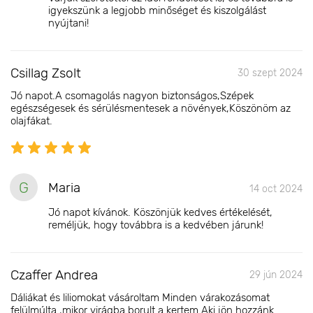
igyekszünk a legjobb minőséget és kiszolgálást
nyújtani!
Csillag Zsolt
30 szept 2024
Jó napot.A csomagolás nagyon biztonságos,Szépek
egészségesek és sérülésmentesek a növények,Köszönöm az
olajfákat.
G
Maria
14 oct 2024
Jó napot kívánok. Köszönjük kedves értékelését,
reméljük, hogy továbbra is a kedvében járunk!
Czaffer Andrea
29 jún 2024
Dáliákat és liliomokat vásároltam Minden várakozásomat
felülmúlta ,mikor virágba borult a kertem.Aki jön hozzánk