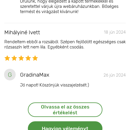
Örülünk, hogy elégedett a kapott termékekkel és
szeretettel várjuk újra webáruházunkban. Bőséges
termést és virágzást kívánunk!
Mihályiné Ivett
18 jún 2024
Rendeltem ebből a rozsából. Szépen fejlődött egészséges csak
rózsaszín lett nem lila. Egyébként csodás.
G
GradinaMax
26 jún 2024
Jó napot! Köszönjük visszajelzését:)
Olvassa el az összes
értékelést
Hagyjon véleményt