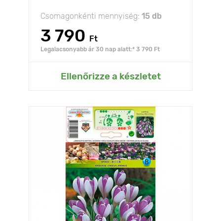
Csomagonkénti mennyiség:
15 db
3 790
Ft
Legalacsonyabb ár 30 nap alatt:* 3 790 Ft
Ellenőrizze a készletet