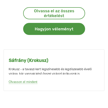
Olvassa el az összes
értékelést
Hagyjon véleményt
Sáfrány (Krokusz)
Krokusz - a tavaszi kert legszínesebb és legdíszesebb évelő
virága, bár vannak késő ősszel virágzó krókuszok is.
Olvasson el mindent
A sokféle színben pompázó, alacsony, csésze alakú virágok
csodaként és díszként jelennek meg a kertben: egyenesen a hó
alól, amikor a tavaszi kert még üres, és a száraz füvön és
lehullott leveleken, amikor ősszel már üres a kert.
A krókuszok legjobb társai az ugyancsak színes, más színű