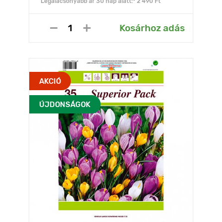
Legalacsonyabb ár 30 nap alatt:* 2 490 Ft
Kosárhoz adás
AKCIÓ
ÚJDONSÁGOK