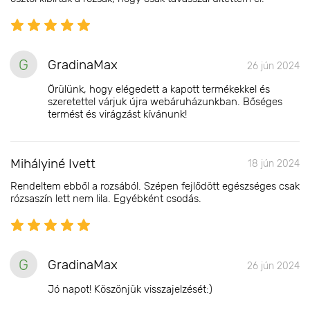
G
GradinaMax
26 jún 2024
Örülünk, hogy elégedett a kapott termékekkel és
szeretettel várjuk újra webáruházunkban. Bőséges
termést és virágzást kívánunk!
Mihályiné Ivett
18 jún 2024
Rendeltem ebből a rozsából. Szépen fejlődött egészséges csak
rózsaszín lett nem lila. Egyébként csodás.
G
GradinaMax
26 jún 2024
Jó napot! Köszönjük visszajelzését:)