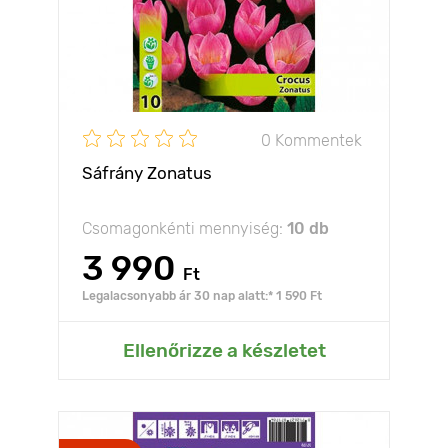
0 Kommentek
Sáfrány Zonatus
Csomagonkénti mennyiség:
10 db
3 990
Ft
Legalacsonyabb ár 30 nap alatt:* 1 590 Ft
Ellenőrizze a készletet