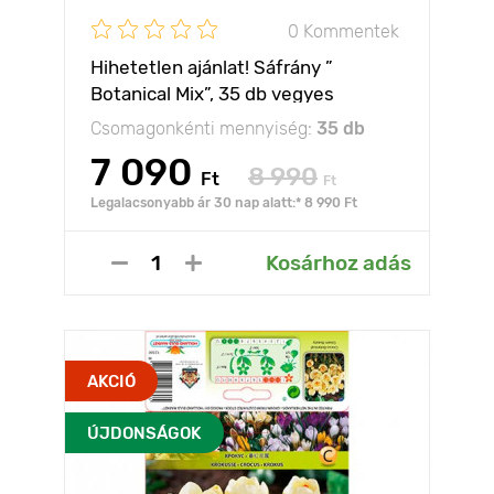
0 Kommentek
Hihetetlen ajánlat! Sáfrány ”
Botanical Mix”, 35 db vegyes
készlet
Csomagonkénti mennyiség:
35 db
7 090
8 990
Ft
Ft
Legalacsonyabb ár 30 nap alatt:* 8 990 Ft
Kosárhoz adás
AKCIÓ
ÚJDONSÁGOK