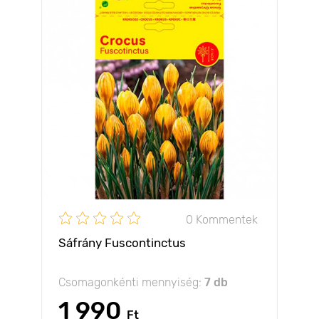
0 Kommentek
Sáfrány Fuscontinctus
Csomagonkénti mennyiség:
7 db
1 990
Ft