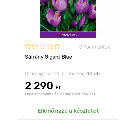
0 Kommentek
Sáfrány Gigant Blue
Csomagonkénti mennyiség:
10 db
2 290
Ft
Legalacsonyabb ár 30 nap alatt:* 690 Ft
Ellenőrizze a készletet