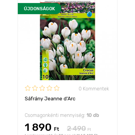
ÚJDONSÁGOK
0 Kommentek
Sáfrány Jeanne d'Arc
Csomagonkénti mennyiség:
10 db
1 890
2 490
Ft
Ft