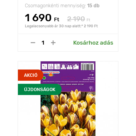
Csomagonkénti mennyiség:
15 db
1 690
2 190
Ft
Ft
Legalacsonyabb ár 30 nap alatt:* 2 190 Ft
Kosárhoz adás
AKCIÓ
ÚJDONSÁGOK