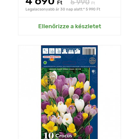
4 690
5 990
Ft
Ft
Legalacsonyabb ár 30 nap alatt:* 5 990 Ft
Ellenőrizze a készletet