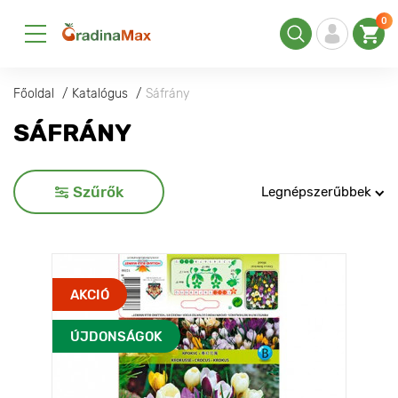
0
Főoldal
Katalógus
Sáfrány
SÁFRÁNY
Szűrők
Legnépszerűbbek
AKCIÓ
ÚJDONSÁGOK