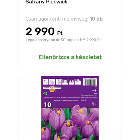
Sáfrány Pickwick
Csomagonkénti mennyiség:
10 db
2 990
Ft
Legalacsonyabb ár 30 nap alatt:* 2 990 Ft
Ellenőrizze a készletet