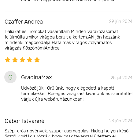
Czaffer Andrea
29 jún 2024
Dáliákat és liliomokat vásároltam Minden várakozásomat
felülmúlta ,mikor virágba borult a kertem.Aki jön hozzánk
mindenki megcsodálja.Hatalmas virágok ,folyamatos
virágzás.Kőszönöm!Andrea
G
GradinaMax
25 júl 2024
Üdvözöljük, Örülünk, hogy elégedett a kapott
termékekkel. Bőséges virágzást kívánunk és szeretettel
várjuk újra webáruházunkban!
Gábor Istvánné
23 jún 2024
Szép, erős növények, szuper csomagolás. Hideg helyen késő
ősztől kibírták a rózsák, hogy csak tavasszal ültettem el.