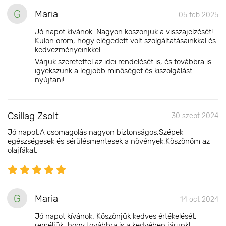
G
Maria
05 feb 2025
Jó napot kívánok. Nagyon köszönjük a visszajelzését!
Külön öröm, hogy elégedett volt szolgáltatásainkkal és
kedvezményeinkkel.
Várjuk szeretettel az idei rendelését is, és továbbra is
igyekszünk a legjobb minőséget és kiszolgálást
nyújtani!
Csillag Zsolt
30 szept 2024
Jó napot.A csomagolás nagyon biztonságos,Szépek
egészségesek és sérülésmentesek a növények,Köszönöm az
olajfákat.
G
Maria
14 oct 2024
Jó napot kívánok. Köszönjük kedves értékelését,
reméljük, hogy továbbra is a kedvében járunk!