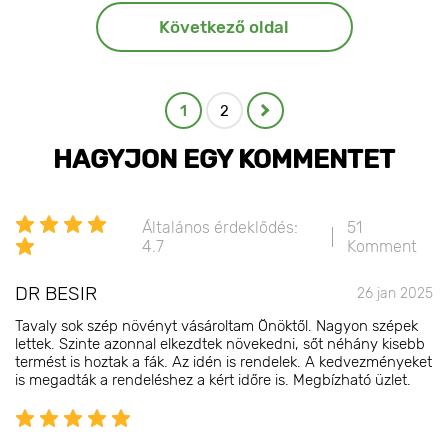
Következő oldal
1
2
HAGYJON EGY KOMMENTET
Általános érdeklődés:
51
4.7
Komment
DR BESIR
26 jan 2025
Tavaly sok szép növényt vásároltam Önöktől. Nagyon szépek
lettek. Szinte azonnal elkezdtek növekedni, sőt néhány kisebb
termést is hoztak a fák. Az idén is rendelek. A kedvezményeket
is megadták a rendeléshez a kért időre is. Megbízható üzlet.