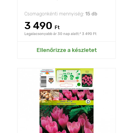
Csomagonkénti mennyiség:
15 db
3 490
Ft
Legalacsonyabb ár 30 nap alatt:* 3 490 Ft
Ellenőrizze a készletet