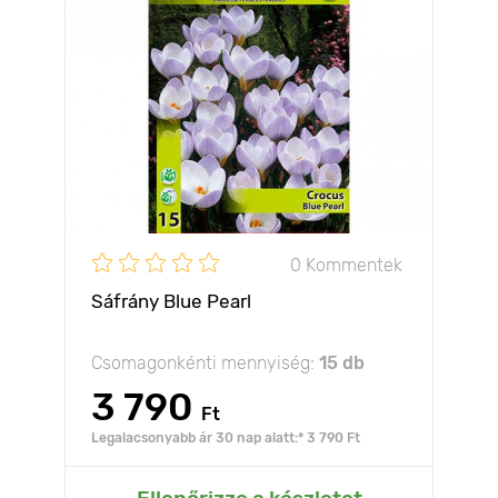
0 Kommentek
Sáfrány Blue Pearl
Csomagonkénti mennyiség:
15 db
3 790
Ft
Legalacsonyabb ár 30 nap alatt:* 3 790 Ft