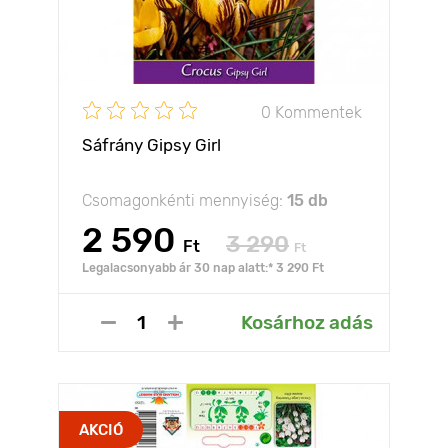
0 Kommentek
Sáfrány Gipsy Girl
Csomagonkénti mennyiség:
15 db
2 590
3 290
Ft
Ft
Legalacsonyabb ár 30 nap alatt:* 3 290 Ft
Kosárhoz adás
AKCIÓ