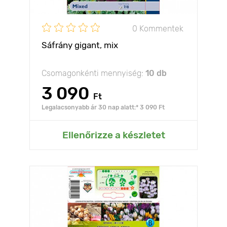
0 Kommentek
Sáfrány gigant, mix
Csomagonkénti mennyiség:
10 db
3 090
Ft
Legalacsonyabb ár 30 nap alatt:* 3 090 Ft
Ellenőrizze a készletet