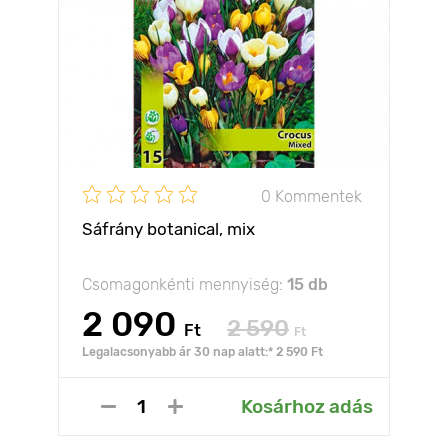
0 Kommentek
Sáfrány botanical, mix
Csomagonkénti mennyiség:
15 db
2 090
2 590
Ft
Ft
Legalacsonyabb ár 30 nap alatt:* 2 590 Ft
Kosárhoz adás