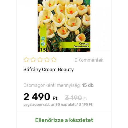
0 Kommentek
Sáfrány Cream Beauty
Csomagonkénti mennyiség:
15 db
2 490
3 190
Ft
Ft
Legalacsonyabb ár 30 nap alatt:* 3 190 Ft
Ellenőrizze a készletet