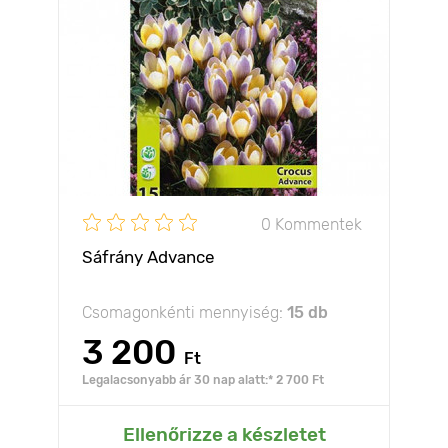
0 Kommentek
Sáfrány Advance
Csomagonkénti mennyiség:
15 db
3 200
Ft
Legalacsonyabb ár 30 nap alatt:* 2 700 Ft
Ellenőrizze a készletet