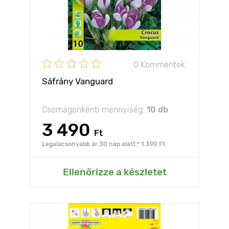
0 Kommentek
Sáfrány Vanguard
Csomagonkénti mennyiség:
10 db
3 490
Ft
Legalacsonyabb ár 30 nap alatt:* 1 390 Ft
Ellenőrizze a készletet