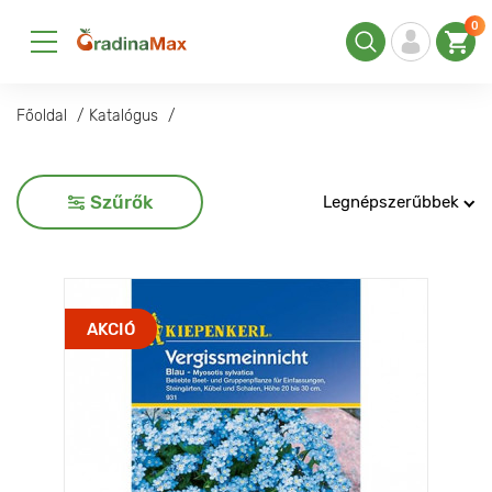
0
Főoldal
Katalógus
Szűrők
Legnépszerűbbek
AKCIÓ