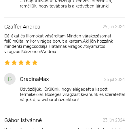
Jó napot kívánok. Köszönjük kedves értékelését,
reméljük, hogy továbbra is a kedvében járunk!
Czaffer Andrea
29 jún 2024
Dáliákat és liliomokat vásároltam Minden várakozásomat
felülmúlta ,mikor virágba borult a kertem.Aki jön hozzánk
mindenki megcsodálja.Hatalmas virágok ,folyamatos
virágzás.Kőszönöm!Andrea
G
GradinaMax
25 júl 2024
Üdvözöljük, Örülünk, hogy elégedett a kapott
termékekkel. Bőséges virágzást kívánunk és szeretettel
várjuk újra webáruházunkban!
Gábor Istvánné
23 jún 2024