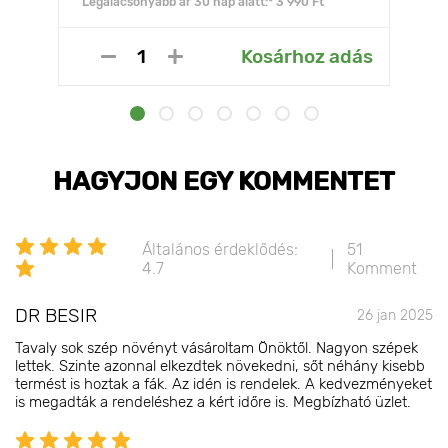
Legalacsonyabb ár 30 nap alatt:* 3 990 Ft
Kosárhoz adás
HAGYJON EGY KOMMENTET
Általános érdeklődés:
51
4.7
Komment
DR BESIR
26 jan 2025
Tavaly sok szép növényt vásároltam Önöktől. Nagyon szépek
lettek. Szinte azonnal elkezdtek növekedni, sőt néhány kisebb
termést is hoztak a fák. Az idén is rendelek. A kedvezményeket
is megadták a rendeléshez a kért időre is. Megbízható üzlet.