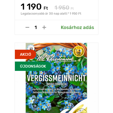
1 190
1 950
Ft
Ft
Legalacsonyabb ár 30 nap alatt:* 1 950 Ft
Kosárhoz adás
AKCIÓ
ÚJDONSÁGOK