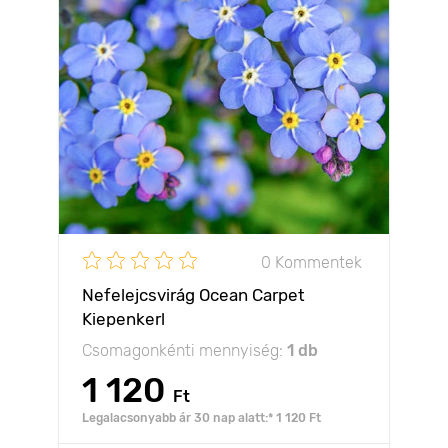
0 Kommentek
Nefelejcsvirág Ocean Carpet
Kiepenkerl
Csomagonkénti mennyiség:
1 db
1 120
Ft
Legalacsonyabb ár 30 nap alatt:* 1 120 Ft