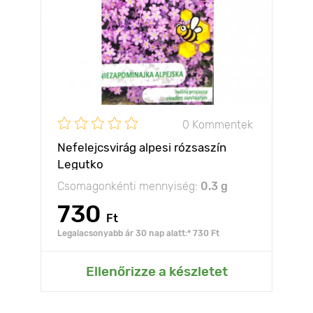
0 Kommentek
Nefelejcsvirág alpesi rózsaszín
Legutko
Csomagonkénti mennyiség:
0.3 g
730
Ft
Legalacsonyabb ár 30 nap alatt:* 730 Ft
Ellenőrizze a készletet