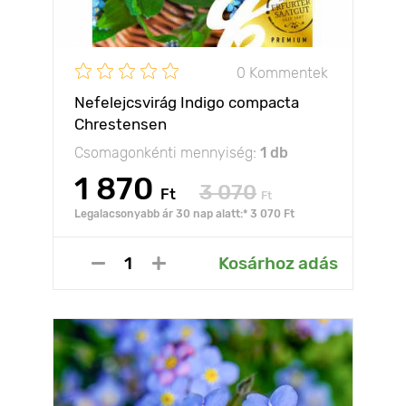
0 Kommentek
Nefelejcsvirág Indigo compacta
Chrestensen
Csomagonkénti mennyiség:
1 db
1 870
3 070
Ft
Ft
Legalacsonyabb ár 30 nap alatt:* 3 070 Ft
Kosárhoz adás