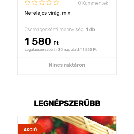
0 Kommentek
Nefelejcs virág, mix
Csomagonkénti mennyiség:
1 db
1 580
Ft
Legalacsonyabb ár 30 nap alatt:* 1 580 Ft
Nincs raktáron
LEGNÉPSZERŰBB
AKCIÓ