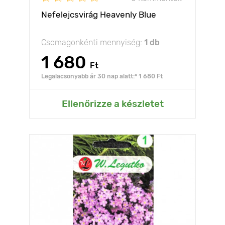
Nefelejcsvirág Heavenly Blue
Csomagonkénti mennyiség:
1 db
1 680
Ft
Legalacsonyabb ár 30 nap alatt:* 1 680 Ft
Ellenőrizze a készletet