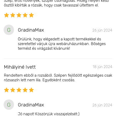
Szép, erős növények, szuper csomagolás. Hideg helyen késő
ősztől kibírták a rózsák, hogy csak tavasszal ültettem el.
G
GradinaMax
26 jún 2024
Örülünk, hogy elégedett a kapott termékekkel és
szeretettel várjuk újra webáruházunkban. Bőséges
termést és virágzást kívánunk!
Mihályiné Ivett
18 jún 2024
Rendeltem ebből a rozsából. Szépen fejlődött egészséges csak
rózsaszín lett nem lila. Egyébként csodás.
G
GradinaMax
26 jún 2024
Jó napot! Köszönjük visszajelzését:)