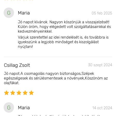
G
Maria
05 feb 2025
Jó napot kívánok. Nagyon köszönjük a visszajelzését!
Külön öröm, hogy elégedett volt szolgáltatásainkkal és
kedvezményeinkkel.
Várjuk szeretettel az idei rendelését is, és továbbra is
igyekszünk a legjobb minőséget és kiszolgálást
nyújtani!
Csillag Zsolt
30 szept 2024
Jó napot.A csomagolás nagyon biztonságos,Szépek
egészségesek és sérülésmentesek a növények,Köszönöm az
olajfákat.
G
Maria
14 oct 2024