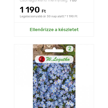
Csomagonkénti mennyiség:
1 db
1 190
Ft
Legalacsonyabb ár 30 nap alatt:* 1 190 Ft
Ellenőrizze a készletet