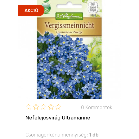
AKCIÓ
0 Kommentek
Nefelejcsvirág Ultramarine
Csomagonkénti mennyiség:
1 db