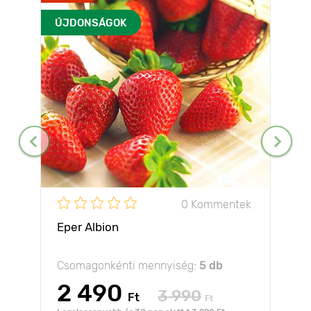
ÚJDONSÁGOK
0 Kommentek
Eper Albion
Csomagonkénti mennyiség:
5 db
2 490
3 990
Ft
Ft