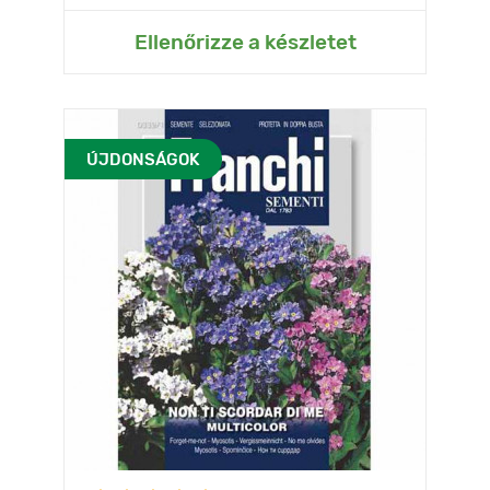
Ellenőrizze a készletet
ÚJDONSÁGOK