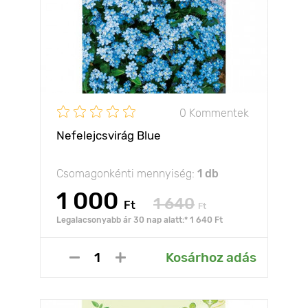
0 Kommentek
Nefelejcsvirág Blue
Csomagonkénti mennyiség:
1 db
1 000
1 640
Ft
Ft
Legalacsonyabb ár 30 nap alatt:* 1 640 Ft
Kosárhoz adás