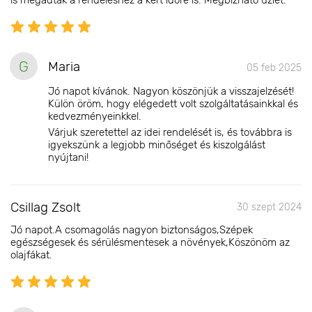
is megadták a rendeléshez a kért időre is. Megbízható üzlet.
G
Maria
05 feb 2025
Jó napot kívánok. Nagyon köszönjük a visszajelzését!
Külön öröm, hogy elégedett volt szolgáltatásainkkal és
kedvezményeinkkel.
Várjuk szeretettel az idei rendelését is, és továbbra is
igyekszünk a legjobb minőséget és kiszolgálást
nyújtani!
Csillag Zsolt
30 szept 2024
Jó napot.A csomagolás nagyon biztonságos,Szépek
egészségesek és sérülésmentesek a növények,Köszönöm az
olajfákat.