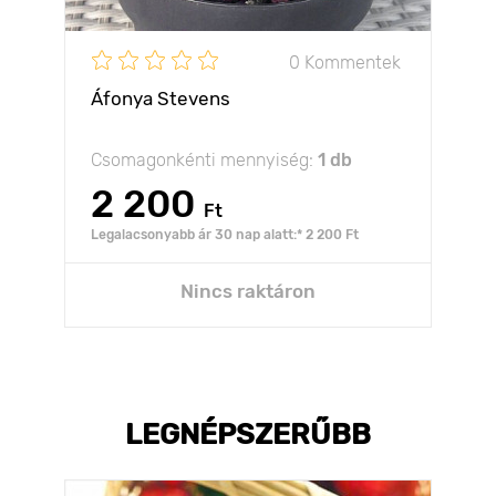
0 Kommentek
Áfonya Stevens
Csomagonkénti mennyiség:
1 db
2 200
Ft
Legalacsonyabb ár 30 nap alatt:* 2 200 Ft
Nincs raktáron
LEGNÉPSZERŰBB