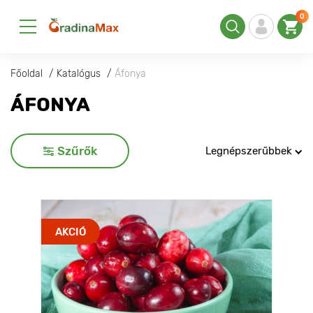
0
Főoldal
Katalógus
Áfonya
ÁFONYA
Szűrők
Legnépszerűbbek
AKCIÓ