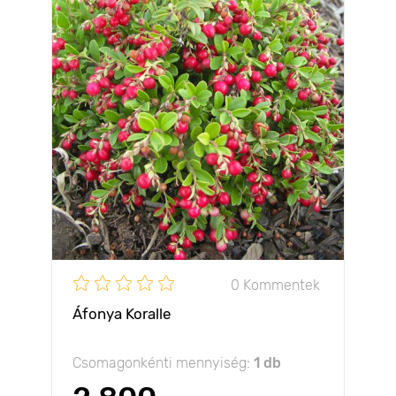
0 Kommentek
Áfonya Koralle
Csomagonkénti mennyiség:
1 db