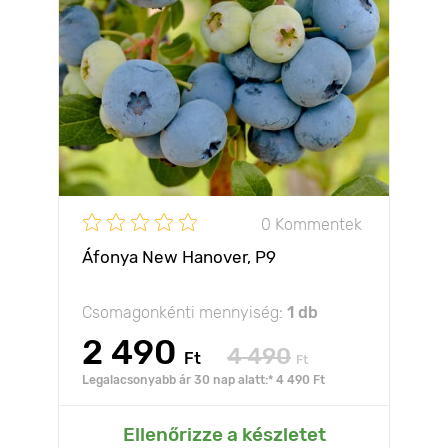
0 Kommentek
Áfonya New Hanover, P9
Csomagonkénti mennyiség:
1 db
2 490
4 490
Ft
Ft
Legalacsonyabb ár 30 nap alatt:* 4 490 Ft
Ellenőrizze a készletet