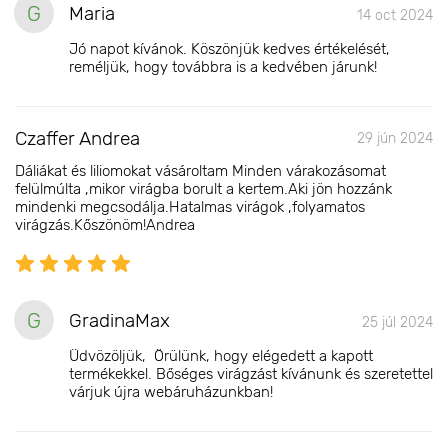
G
Maria
14 oct 2024
Jó napot kívánok. Köszönjük kedves értékelését,
reméljük, hogy továbbra is a kedvében járunk!
Czaffer Andrea
29 jún 2024
Dáliákat és liliomokat vásároltam Minden várakozásomat
felülmúlta ,mikor virágba borult a kertem.Aki jön hozzánk
mindenki megcsodálja.Hatalmas virágok ,folyamatos
virágzás.Kőszönöm!Andrea
G
GradinaMax
25 júl 2024
Üdvözöljük, Örülünk, hogy elégedett a kapott
termékekkel. Bőséges virágzást kívánunk és szeretettel
várjuk újra webáruházunkban!