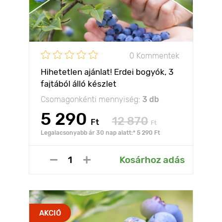
0 Kommentek
Hihetetlen ajánlat! Erdei bogyók, 3
fajtából álló készlet
Csomagonkénti mennyiség:
3 db
5 290
12 870
Ft
Ft
Legalacsonyabb ár 30 nap alatt:* 5 290 Ft
Kosárhoz adás
AKCIÓ