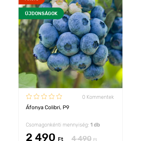
ÚJDONSÁGOK
0 Kommentek
Áfonya Colibri, P9
Csomagonkénti mennyiség:
1 db
2 490
4 490
Ft
Ft