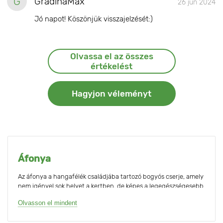
G
GradinaMax
26 jún 2024
Jó napot! Köszönjük visszajelzését:)
Olvassa el az összes
értékelést
Hagyjon véleményt
Áfonya
Az áfonya a hangafélék családjába tartozó bogyós cserje, amely
nem igényel sok helyet a kertben, de képes a legegészségesebb
bogyók éves termését produkálni. Az antociánok, amelyekkel az
Olvasson el mindent
áfonya tele van, megőrizheti, sőt helyreállíthatja a látást, ami
nagyon fontos manapság, amikor minden korosztály