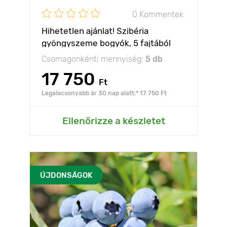
0 Kommentek
Hihetetlen ajánlat! Szibéria
gyöngyszeme bogyók, 5 fajtából
álló készlet
Csomagonkénti mennyiség:
5 db
17 750
Ft
Legalacsonyabb ár 30 nap alatt:* 17 750 Ft
Ellenőrizze a készletet
ÚJDONSÁGOK