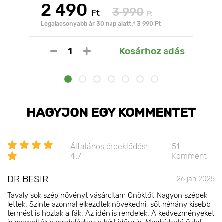
2 490
3 990
Ft
Ft
Legalacsonyabb ár 30 nap alatt:* 3 990 Ft
Kosárhoz adás
HAGYJON EGY KOMMENTET
Általános érdeklődés:
51
4.7
Komment
DR BESIR
26 jan 2025
Tavaly sok szép növényt vásároltam Önöktől. Nagyon szépek
lettek. Szinte azonnal elkezdtek növekedni, sőt néhány kisebb
termést is hoztak a fák. Az idén is rendelek. A kedvezményeket