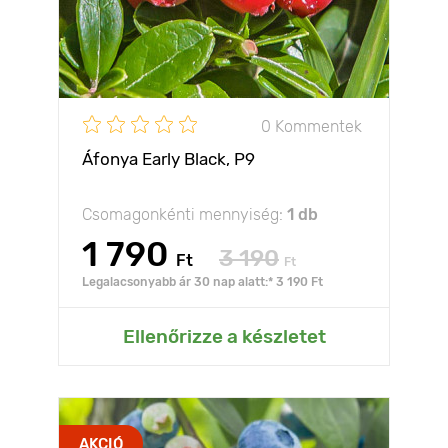
0 Kommentek
Áfonya Early Black, P9
Csomagonkénti mennyiség:
1 db
1 790
3 190
Ft
Ft
Legalacsonyabb ár 30 nap alatt:* 3 190 Ft
Ellenőrizze a készletet
AKCIÓ