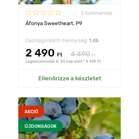
0 Kommentek
Áfonya Sweetheart, P9
Csomagonkénti mennyiség:
1 db
2 490
4 490
Ft
Ft
Legalacsonyabb ár 30 nap alatt:* 4 490 Ft
Ellenőrizze a készletet
AKCIÓ
ÚJDONSÁGOK