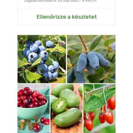
Legalacsonyabb ár 30 nap alatt:* 4 490 Ft
Ellenőrizze a készletet