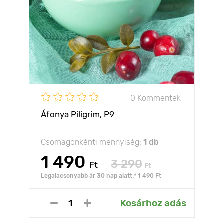
0 Kommentek
Áfonya Piligrim, P9
Csomagonkénti mennyiség:
1 db
1 490
3 290
Ft
Ft
Legalacsonyabb ár 30 nap alatt:* 1 490 Ft
Kosárhoz adás