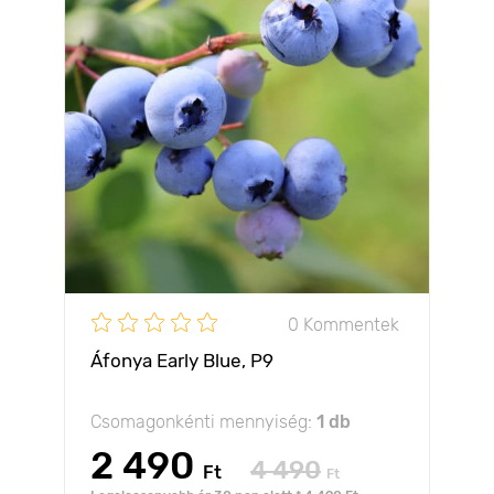
0 Kommentek
Áfonya Early Blue, P9
Csomagonkénti mennyiség:
1 db
2 490
4 490
Ft
Ft