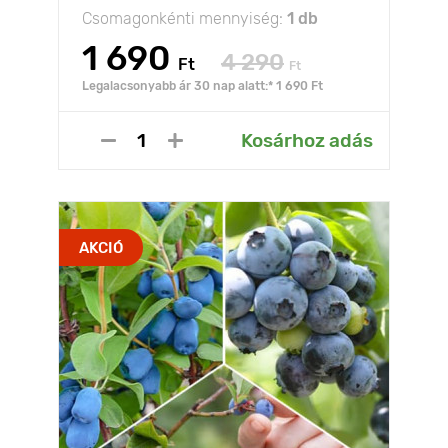
Csomagonkénti mennyiség:
1 db
1 690
4 290
Ft
Ft
Legalacsonyabb ár 30 nap alatt:* 1 690 Ft
Kosárhoz adás
AKCIÓ