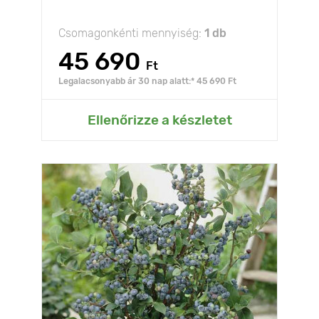
Csomagonkénti mennyiség:
1 db
45 690
Ft
Legalacsonyabb ár 30 nap alatt:* 45 690 Ft
Ellenőrizze a készletet