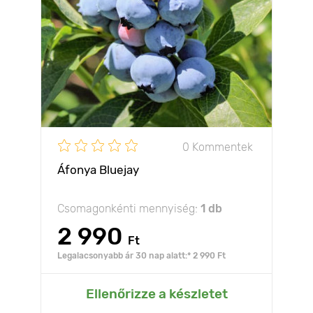
0 Kommentek
Áfonya Bluejay
Csomagonkénti mennyiség:
1 db
2 990
Ft
Legalacsonyabb ár 30 nap alatt:* 2 990 Ft
Ellenőrizze a készletet