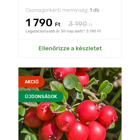
Csomagonkénti mennyiség:
1 db
1 790
3 190
Ft
Ft
Legalacsonyabb ár 30 nap alatt:* 3 190 Ft
Ellenőrizze a készletet
AKCIÓ
ÚJDONSÁGOK