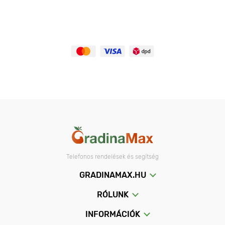
folyamatosan használ elektronikus eszközöket.
A GradinaMax katalógusban,
a Kert az egészségért
rovatban az
áfonyát méltán sorolják a legjobb növények közé, amelyek jót
tesznek a lelki jólétnek, és jelentősen javíthatják az
életminőséget.
Ha már a kertjében terem a savanyú talajt kedvelő
rododendron
és hanga, akkor mindenképpen ültessen velük áfonyabokrokat,
azok oda tartoznak. Ha a kertben a talaj speciális előkészítést
igényel, ültessen áfonyát egy edénybe vagy cserépbe, ahol
könnyen létrehozhat és fenntarthat magas savasságú talajt - a
növény szépen fejlődik, és korlátozott mennyiségben hoz
gyümölcsöt.
Az áfonya tulajdonságai
Telefonos rendelések és segítség
Az áfonya olyan növény, amely számára Magyarország
GRADINAMAX.HU
természetes környezet, így ennek a bogyónak a kerti
termesztése nem igényel bonyolult mezőgazdasági technikákat.
RÓLUNK
Amellett, hogy a fent említett szükség van a savanyú talaj
fenntartására, mivel az áfonya a természetben a lápokban nő.
INFORMÁCIÓK
A vadon élő áfonyafajtákkal ellentétben a kerti áfonya egy