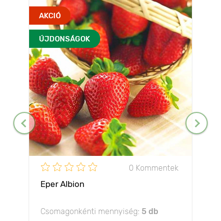
AKCIÓ
ÚJDONSÁGOK
0 Kommentek
Eper Albion
Csomagonkénti mennyiség:
5 db