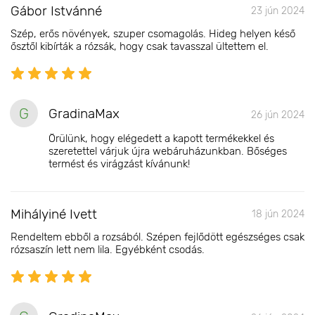
Gábor Istvánné
23 jún 2024
Szép, erős növények, szuper csomagolás. Hideg helyen késő
ősztől kibírták a rózsák, hogy csak tavasszal ültettem el.
G
GradinaMax
26 jún 2024
Örülünk, hogy elégedett a kapott termékekkel és
szeretettel várjuk újra webáruházunkban. Bőséges
termést és virágzást kívánunk!
Mihályiné Ivett
18 jún 2024
Rendeltem ebből a rozsából. Szépen fejlődött egészséges csak
rózsaszín lett nem lila. Egyébként csodás.