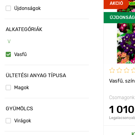
Kifejlett kori
AKCIÓ
magasság
Újdonságok
ÚJDONSÁG
Ültetési táv
ALKATEGÓRIÁK
Fényigény
V
Vasfű
ÜLTETÉSI ANYAG TÍPUSA
Vasfű, szí
Magok
Csomagonké
1 010
GYÜMÖLCS
Legalacsonyabb
Virágok
Hozzáad
K