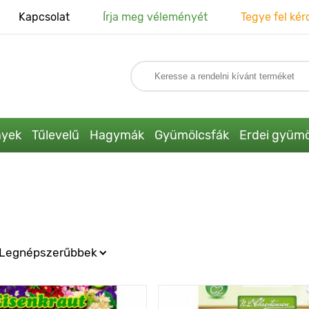
Kapcsolat
Írja meg véleményét
Tegye fel kér
nyek
Tűlevelű
Hagymák
Gyümölcsfák
Erdei gyümö
Legnépszerűbbek