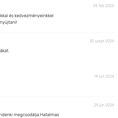
05 feb 2025
inkkal és kedvezményeinkkel.
nyújtani!
30 szept 2024
ákat.
14 oct 2024
29 jún 2024
mindenki megcsodálja.Hatalmas