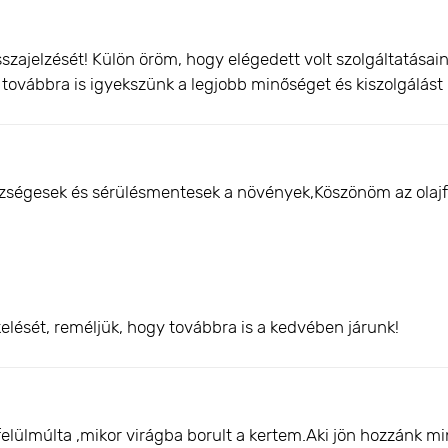
szajelzését! Külön öröm, hogy elégedett volt szolgáltatása
és továbbra is igyekszünk a legjobb minőséget és kiszolgálást 
ségesek és sérülésmentesek a növények,Köszönöm az olajf
elését, reméljük, hogy továbbra is a kedvében járunk!
felülmúlta ,mikor virágba borult a kertem.Aki jön hozzánk 