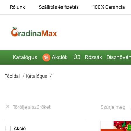
Rólunk
Szállítás és fizetés
100% Garancia
Katalógus
Akciók
ÚJ
Rózsák
Dísznövé
Főoldal
Katalógus
Törölje a szűrőket
Szűrje meg:
Akció