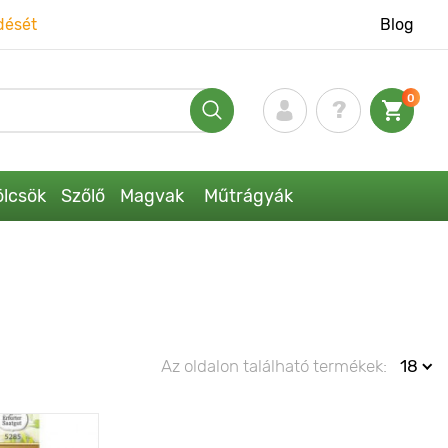
dését
Blog
0
lcsök
Szőlő
Magvak
Műtrágyák
Az oldalon található termékek:
18