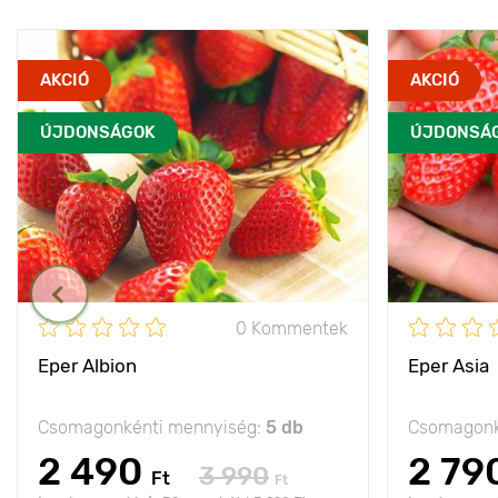
AKCIÓ
AKCIÓ
ÚJDONSÁGOK
ÚJDONSÁ
0 Kommentek
Eper Albion
Eper Asia
Csomagonkénti mennyiség:
5 db
Csomagonk
2 490
2 79
3 990
Ft
Ft