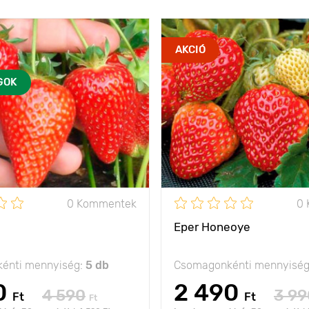
AKCIÓ
GOK
0 Kommentek
0
Eper Honeoye
énti mennyiség:
5 db
Csomagonkénti mennyisé
0
2 490
4 590
3 99
Ft
Ft
Ft