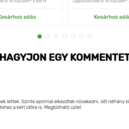
b ár 30 nap alatt:* 4 590 Ft
Legalacsonyabb ár 30 nap alatt:* 
Kosárhoz adás
Kosárhoz adá
HAGYJON EGY KOMMENTE
k lettek. Szinte azonnal elkezdtek növekedni, sőt néhány ki
hez a kért időre is. Megbízható üzlet.