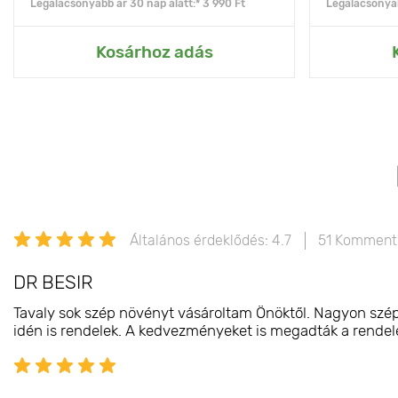
Legalacsonyabb ár 30 nap alatt:* 3 990 Ft
Legalacsonyab
Kosárhoz adás
Általános érdeklődés: 4.7
51 Komment
DR BESIR
Tavaly sok szép növényt vásároltam Önöktől. Nagyon szépe
idén is rendelek. A kedvezményeket is megadták a rendelés