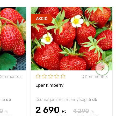
AKCIÓ
 Kommentek
0 Kommentek
Eper Kimberly
g:
5 db
Csomagonkénti mennyiség:
5 db
2 690
0
4 290
Ft
Ft
Ft