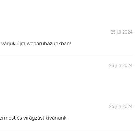
25 júl 2024
l várjuk újra webáruházunkban!
23 jún 2024
26 jún 2024
ermést és virágzást kívánunk!