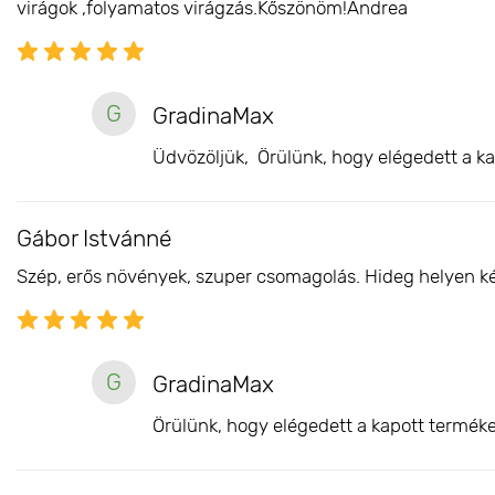
virágok ,folyamatos virágzás.Kőszönöm!Andrea
G
GradinaMax
Üdvözöljük, Örülünk, hogy elégedett a ka
Gábor Istvánné
Szép, erős növények, szuper csomagolás. Hideg helyen késő
G
GradinaMax
Örülünk, hogy elégedett a kapott terméke