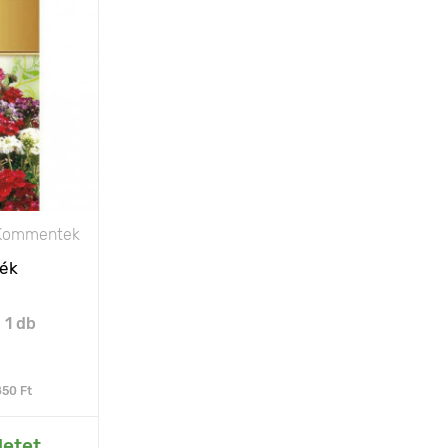
ulméretezett
növény nagy
virágzattal
15 - 20 cm
20 х 25 cm
nap
Kommentek
rék
:
1 db
850 Ft
rtemhez
letet