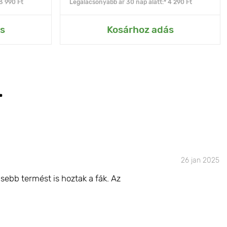
3 990 Ft
Legalacsonyabb ár 30 nap alatt:* 4 290 Ft
s
Kosárhoz adás
T
26 jan 2025
sebb termést is hoztak a fák. Az