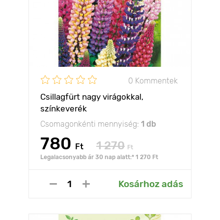
0 Kommentek
Csillagfürt nagy virágokkal,
színkeverék
Csomagonkénti mennyiség:
1 db
780
1 270
Ft
Ft
Legalacsonyabb ár 30 nap alatt:* 1 270 Ft
Kosárhoz adás