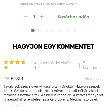
Legalacsonyabb ár 30 nap alatt:* 3 990 Ft
Kosárhoz adás
HAGYJON EGY KOMMENTET
Általános érdeklődés:
51
4.7
Komment
DR BESIR
26 jan 2025
Tavaly sok szép növényt vásároltam Önöktől. Nagyon szépek
lettek. Szinte azonnal elkezdtek növekedni, sőt néhány kisebb
termést is hoztak a fák. Az idén is rendelek. A kedvezményeket
is megadták a rendeléshez a kért időre is. Megbízható üzlet.