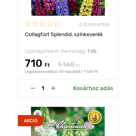
0 Kommentek
Csillagfürt Splendid, színkeverék
Csomagonkénti mennyiség:
1 db
710
1 160
Ft
Ft
Legalacsonyabb ár 30 nap alatt:* 1 160 Ft
Kosárhoz adás
AKCIÓ