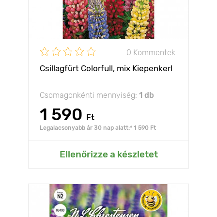
0 Kommentek
Csillagfürt Colorfull, mix Kiepenkerl
Csomagonkénti mennyiség:
1 db
1 590
Ft
Legalacsonyabb ár 30 nap alatt:* 1 590 Ft
Ellenőrizze a készletet