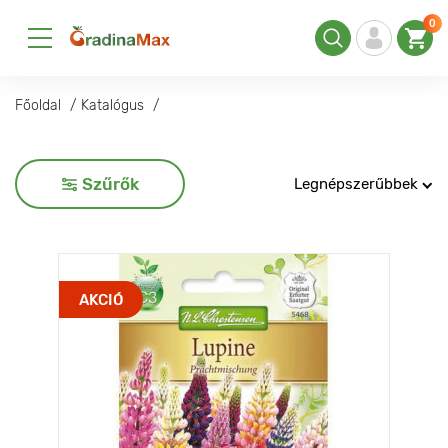
0
Főoldal
Katalógus
Szűrők
Legnépszerűbbek
AKCIÓ