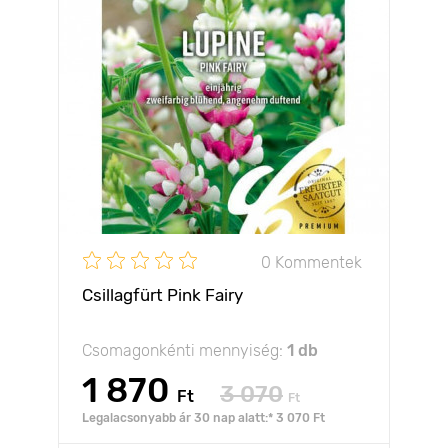
0 Kommentek
Csillagfürt Pink Fairy
Csomagonkénti mennyiség:
1 db
1 870
3 070
Ft
Ft
Legalacsonyabb ár 30 nap alatt:* 3 070 Ft