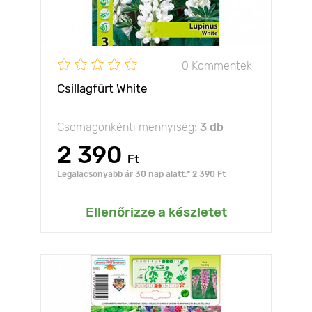
0 Kommentek
Csillagfürt White
Csomagonkénti mennyiség:
3 db
2 390
Ft
Legalacsonyabb ár 30 nap alatt:* 2 390 Ft
Ellenőrizze a készletet