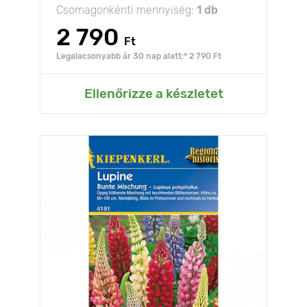
Csomagonkénti mennyiség:
1 db
2 790
Ft
Legalacsonyabb ár 30 nap alatt:* 2 790 Ft
Ellenőrizze a készletet