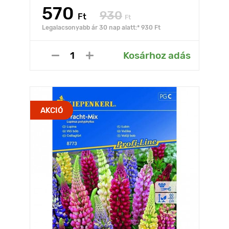
570
930
Ft
Ft
Legalacsonyabb ár 30 nap alatt:* 930 Ft
Kosárhoz adás
AKCIÓ