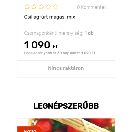
0 Kommentek
Csillagfürt magas, mix
Csomagonkénti mennyiség:
1 db
1 090
Ft
Legalacsonyabb ár 30 nap alatt:* 1 090 Ft
Nincs raktáron
LEGNÉPSZERŰBB
AKCIÓ