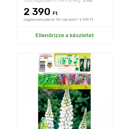
Csomagonkénti mennyiség:
3 db
2 390
Ft
Legalacsonyabb ár 30 nap alatt:* 2 390 Ft
Ellenőrizze a készletet