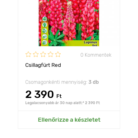
0 Kommentek
Csillagfürt Red
Csomagonkénti mennyiség:
3 db
2 390
Ft
Legalacsonyabb ár 30 nap alatt:* 2 390 Ft
Ellenőrizze a készletet