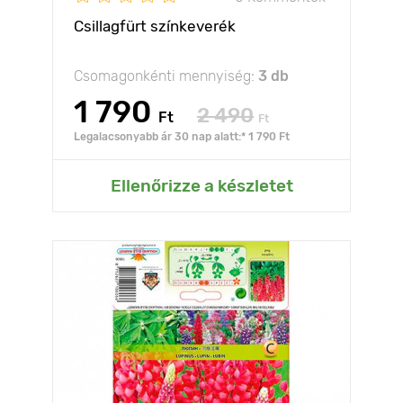
Csillagfürt színkeverék
Csomagonkénti mennyiség:
3 db
1 790
2 490
Ft
Ft
Legalacsonyabb ár 30 nap alatt:* 1 790 Ft
Ellenőrizze a készletet