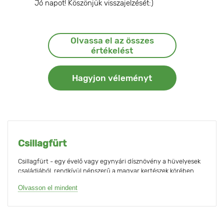
Jó napot! Köszönjük visszajelzését:)
Olvassa el az összes
értékelést
Hagyjon véleményt
Csillagfürt
Csillagfürt - egy évelő vagy egynyári dísznövény a hüvelyesek
családjából, rendkívül népszerű a magyar kertészek körében.
Olvasson el mindent
A magas fajok - a kocsányok hossza elérheti a 150 cm - t - a föld
alatti részre is figyelemre méltó: a Rhizobium baktériumok
segítségével a gyökereken kialakuló csomók megkötik a légköri
nitrogént a talajban, biztosítva szerkezetének javítását.