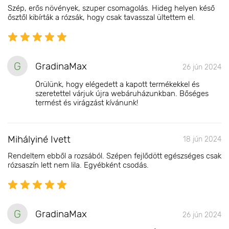
Szép, erős növények, szuper csomagolás. Hideg helyen késő
ősztől kibírták a rózsák, hogy csak tavasszal ültettem el.
G
GradinaMax
26 jún 2024
Örülünk, hogy elégedett a kapott termékekkel és
szeretettel várjuk újra webáruházunkban. Bőséges
termést és virágzást kívánunk!
Mihályiné Ivett
18 jún 2024
Rendeltem ebből a rozsából. Szépen fejlődött egészséges csak
rózsaszín lett nem lila. Egyébként csodás.
G
GradinaMax
26 jún 2024