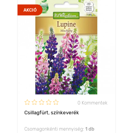
AKCIÓ
0 Kommentek
Csillagfürt, színkeverék
Csomagonkénti mennyiség:
1 db