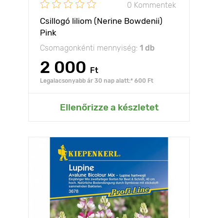
0 Kommentek
Csillogó liliom (Nerine Bowdenii)
Pink
Csomagonkénti mennyiség:
1 db
2 000
Ft
Legalacsonyabb ár 30 nap alatt:* 600 Ft
Ellenőrizze a készletet