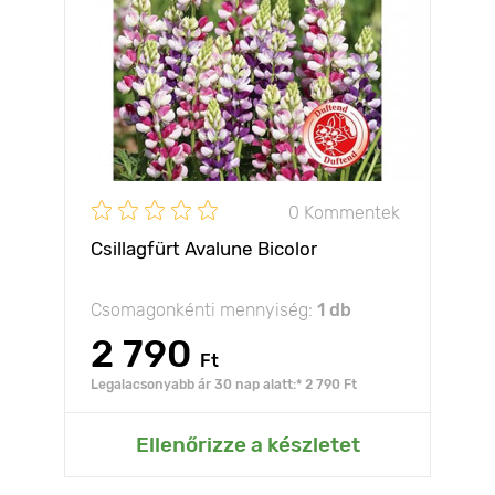
0 Kommentek
Csillagfürt Avalune Bicolor
Csomagonkénti mennyiség:
1 db
2 790
Ft
Legalacsonyabb ár 30 nap alatt:* 2 790 Ft
Ellenőrizze a készletet