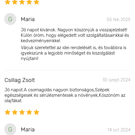
G
Maria
05 feb 2025
Jó napot kívánok. Nagyon köszönjük a visszajelzését!
Külön öröm, hogy elégedett volt szolgáltatásainkkal és
kedvezményeinkkel.
Várjuk szeretettel az idei rendelését is, és továbbra is
igyekszünk a legjobb minőséget és kiszolgálást
nyújtani!
Csillag Zsolt
30 szept 2024
Jó napot.A csomagolás nagyon biztonságos,Szépek
egészségesek és sérülésmentesek a növények,Köszönöm az
olajfákat.
G
Maria
14 oct 2024