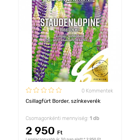
0 Kommentek
Csillagfürt Border, színkeverék
Csomagonkénti mennyiség:
1 db
2 950
Ft
Legalacsonyabb ár 30 nap alatt:* 2 950 Ft