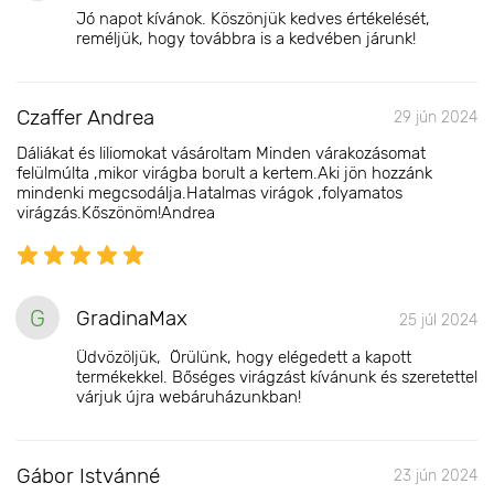
Jó napot kívánok. Köszönjük kedves értékelését,
reméljük, hogy továbbra is a kedvében járunk!
Czaffer Andrea
29 jún 2024
Dáliákat és liliomokat vásároltam Minden várakozásomat
felülmúlta ,mikor virágba borult a kertem.Aki jön hozzánk
mindenki megcsodálja.Hatalmas virágok ,folyamatos
virágzás.Kőszönöm!Andrea
G
GradinaMax
25 júl 2024
Üdvözöljük, Örülünk, hogy elégedett a kapott
termékekkel. Bőséges virágzást kívánunk és szeretettel
várjuk újra webáruházunkban!
Gábor Istvánné
23 jún 2024