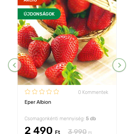
ÚJDONSÁGOK
0 Kommentek
Eper Albion
Csomagonkénti mennyiség:
5 db
2 490
3 990
Ft
Ft