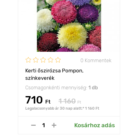
0 Kommentek
Kerti őszirózsa Pompon,
színkeverék
Csomagonkénti mennyiség:
1 db
710
1 160
Ft
Ft
Legalacsonyabb ár 30 nap alatt:* 1 160 Ft
Kosárhoz adás