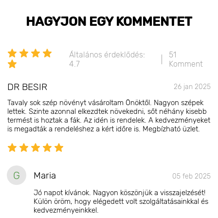
HAGYJON EGY KOMMENTET
Általános érdeklődés:
51
4.7
Komment
DR BESIR
26 jan 2025
Tavaly sok szép növényt vásároltam Önöktől. Nagyon szépek
lettek. Szinte azonnal elkezdtek növekedni, sőt néhány kisebb
termést is hoztak a fák. Az idén is rendelek. A kedvezményeket
is megadták a rendeléshez a kért időre is. Megbízható üzlet.
G
Maria
05 feb 2025
Jó napot kívánok. Nagyon köszönjük a visszajelzését!
Külön öröm, hogy elégedett volt szolgáltatásainkkal és
kedvezményeinkkel.