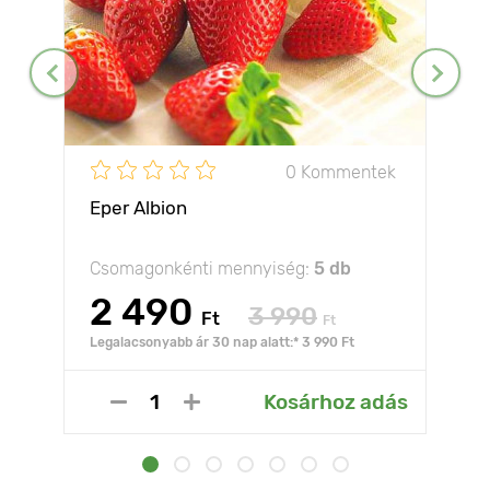
0 Kommentek
Eper Albion
Csomagonkénti mennyiség:
5 db
2 490
3 990
Ft
Ft
Legalacsonyabb ár 30 nap alatt:* 3 990 Ft
Kosárhoz adás