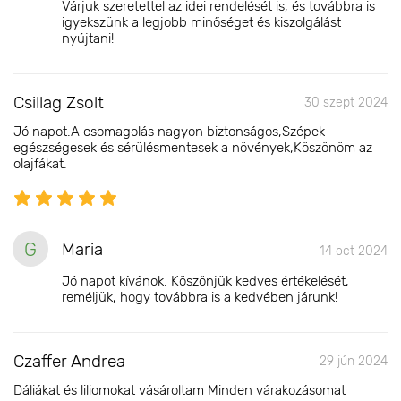
Várjuk szeretettel az idei rendelését is, és továbbra is
igyekszünk a legjobb minőséget és kiszolgálást
nyújtani!
Csillag Zsolt
30 szept 2024
Jó napot.A csomagolás nagyon biztonságos,Szépek
egészségesek és sérülésmentesek a növények,Köszönöm az
olajfákat.
G
Maria
14 oct 2024
Jó napot kívánok. Köszönjük kedves értékelését,
reméljük, hogy továbbra is a kedvében járunk!
Czaffer Andrea
29 jún 2024
Dáliákat és liliomokat vásároltam Minden várakozásomat