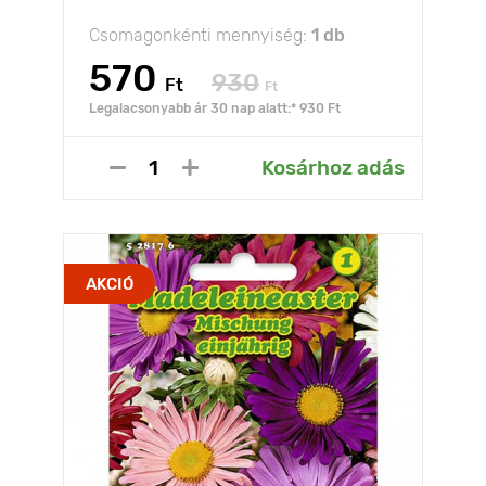
Csomagonkénti mennyiség:
1 db
570
930
Ft
Ft
Legalacsonyabb ár 30 nap alatt:* 930 Ft
Kosárhoz adás
AKCIÓ