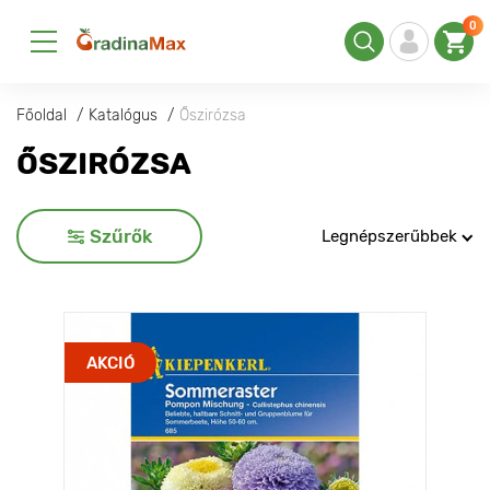
0
Főoldal
Katalógus
Őszirózsa
ŐSZIRÓZSA
Szűrők
Legnépszerűbbek
AKCIÓ