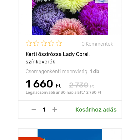
0 Kommentek
Kerti őszirózsa Lady Coral,
színkeverék
Csomagonkénti mennyiség:
1 db
1 660
2 730
Ft
Ft
Legalacsonyabb ár 30 nap alatt:* 2 730 Ft
Kosárhoz adás