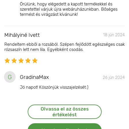
Örülünk, hogy elégedett a kapott termékekkel és
szeretettel várjuk újra webáruházunkban. Bőséges
termést és virágzást kívánunk!
Mihályiné Ivett
18 jún 2024
Rendeltem ebből a rozsából. Szépen fejlődött egészséges csak
rózsaszín lett nem lila. Egyébként csodás.
G
GradinaMax
26 jún 2024
Jó napot! Köszönjük visszajelzését:)
Olvassa el az összes
értékelést