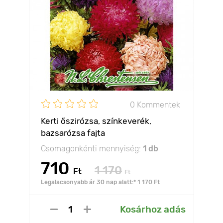
0 Kommentek
Kerti őszirózsa, színkeverék,
bazsarózsa fajta
Csomagonkénti mennyiség:
1 db
710
1 170
Ft
Ft
Legalacsonyabb ár 30 nap alatt:* 1 170 Ft
Kosárhoz adás