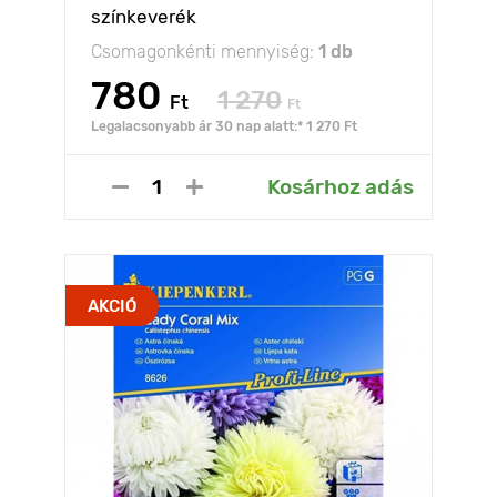
színkeverék
Csomagonkénti mennyiség:
1 db
780
1 270
Ft
Ft
Legalacsonyabb ár 30 nap alatt:* 1 270 Ft
Kosárhoz adás
AKCIÓ