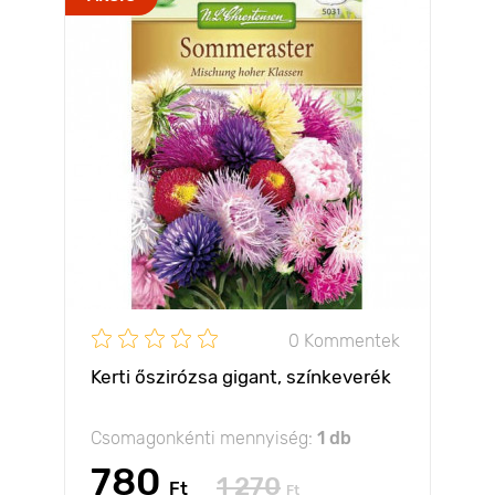
0 Kommentek
Kerti őszirózsa gigant, színkeverék
Csomagonkénti mennyiség:
1 db
780
1 270
Ft
Ft