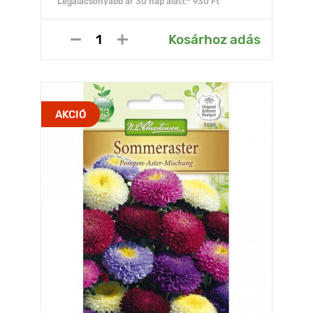
Legalacsonyabb ár 30 nap alatt:* 930 Ft
Kosárhoz adás
AKCIÓ