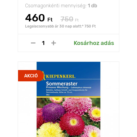
Csomagonkénti mennyiség:
1 db
460
750
Ft
Ft
Legalacsonyabb ár 30 nap alatt:* 750 Ft
Kosárhoz adás
AKCIÓ