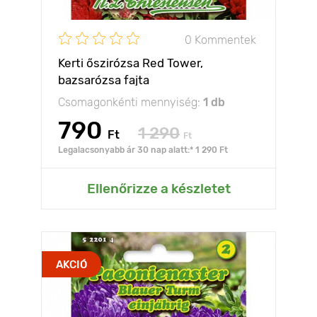
0 Kommentek
Kerti őszirózsa Red Tower,
bazsarózsa fajta
Csomagonkénti mennyiség:
1 db
790
1 290
Ft
Ft
Legalacsonyabb ár 30 nap alatt:* 1 290 Ft
Ellenőrizze a készletet
AKCIÓ