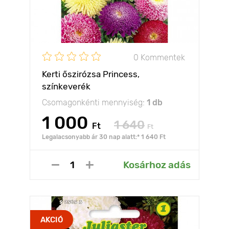
0 Kommentek
Kerti őszirózsa Princess,
színkeverék
Csomagonkénti mennyiség:
1 db
1 000
1 640
Ft
Ft
Legalacsonyabb ár 30 nap alatt:* 1 640 Ft
Kosárhoz adás
AKCIÓ