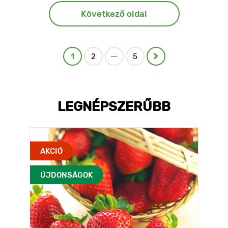
Következő oldal
...
1
2
5
LEGNÉPSZERŰBB
AKCIÓ
ÚJDONSÁGOK