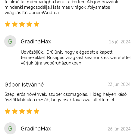
felülmúlta ,mikor virágba borult a kertem.Aki jön hozzánk
mindenki megcsodálja.Hatalmas virágok ,folyamatos
virágzás.Kőszönöm!Andrea
G
GradinaMax
25 júl 2024
Üdvözöljük, Örülünk, hogy elégedett a kapott
termékekkel. Bőséges virágzást kívánunk és szeretettel
várjuk újra webáruházunkban!
Gábor Istvánné
23 jún 2024
Szép, erős növények, szuper csomagolás. Hideg helyen késő
ősztől kibírták a rózsák, hogy csak tavasszal ültettem el.
G
GradinaMax
26 jún 2024