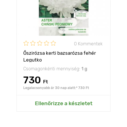
0 Kommentek
Őszirózsa kerti bazsarózsa fehér
Legutko
Csomagonkénti mennyiség:
1 g
730
Ft
Legalacsonyabb ár 30 nap alatt:* 730 Ft
Ellenőrizze a készletet