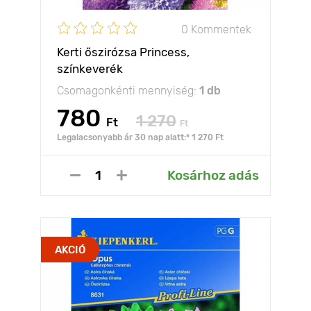
0 Kommentek
Kerti őszirózsa Princess,
színkeverék
Csomagonkénti mennyiség:
1 db
780
1 270
Ft
Ft
Legalacsonyabb ár 30 nap alatt:* 1 270 Ft
Kosárhoz adás
AKCIÓ