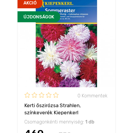
AKCIÓ
ÚJDONSÁGOK
0 Kommentek
Kerti őszirózsa Strahlen,
színkeverék Kiepenkerl
Csomagonkénti mennyiség:
1 db