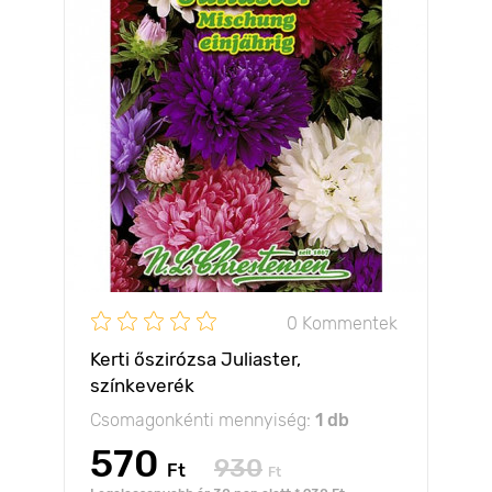
0 Kommentek
Kerti őszirózsa Juliaster,
színkeverék
Csomagonkénti mennyiség:
1 db
570
930
Ft
Ft