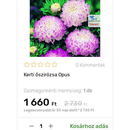
0 Kommentek
Kerti őszirózsa Opus
Csomagonkénti mennyiség:
1 db
1 660
2 730
Ft
Ft
Legalacsonyabb ár 30 nap alatt:* 2 730 Ft
Kosárhoz adás