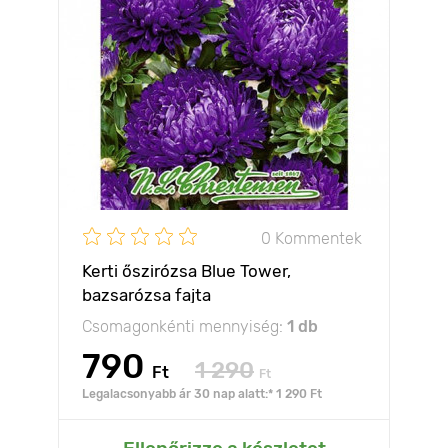
0 Kommentek
Kerti őszirózsa Blue Tower,
bazsarózsa fajta
Csomagonkénti mennyiség:
1 db
790
1 290
Ft
Ft
Legalacsonyabb ár 30 nap alatt:* 1 290 Ft