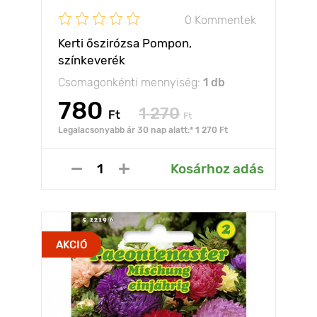
0 Kommentek
Kerti őszirózsa Pompon,
színkeverék
Csomagonkénti mennyiség:
1 db
780
1 270
Ft
Ft
Legalacsonyabb ár 30 nap alatt:* 1 270 Ft
Kosárhoz adás
AKCIÓ