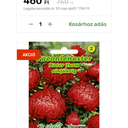
460
750
Ft
Ft
Legalacsonyabb ár 30 nap alatt:* 750 Ft
Kosárhoz adás
AKCIÓ