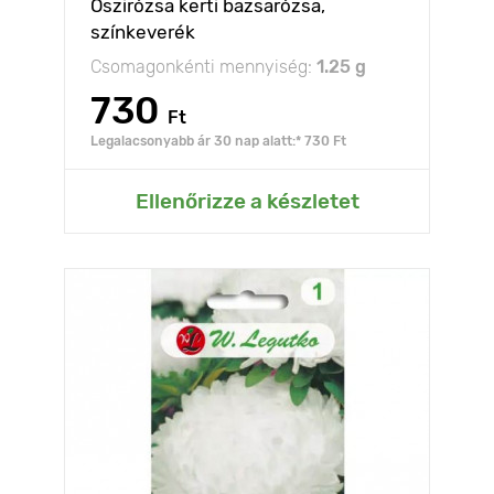
Őszirózsa kerti bazsarózsa,
színkeverék
Csomagonkénti mennyiség:
1.25 g
730
Ft
Legalacsonyabb ár 30 nap alatt:* 730 Ft
Ellenőrizze a készletet