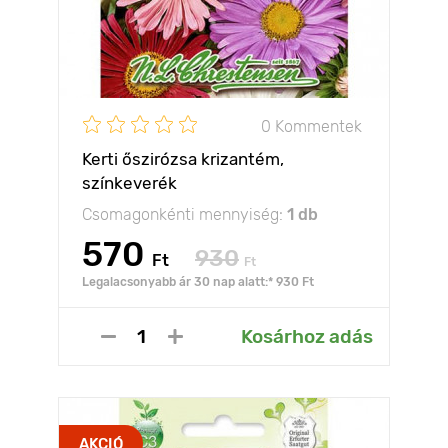
0 Kommentek
Kerti őszirózsa krizantém,
színkeverék
Csomagonkénti mennyiség:
1 db
570
930
Ft
Ft
Legalacsonyabb ár 30 nap alatt:* 930 Ft
Kosárhoz adás
AKCIÓ