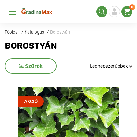
0
Főoldal
Katalógus
Borostyán
BOROSTYÁN
Szűrők
Legnépszerűbbek
AKCIÓ