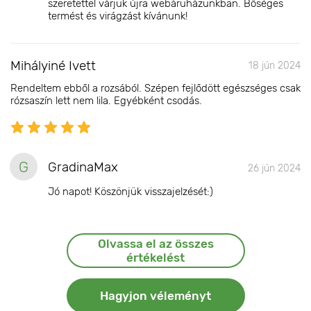
szeretettel várjuk újra webáruházunkban. Bőséges
termést és virágzást kívánunk!
Mihályiné Ivett
18 jún 2024
Rendeltem ebből a rozsából. Szépen fejlődött egészséges csak
rózsaszín lett nem lila. Egyébként csodás.
G
GradinaMax
26 jún 2024
Jó napot! Köszönjük visszajelzését:)
Olvassa el az összes
értékelést
Hagyjon véleményt