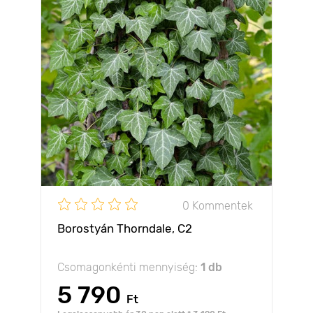
0 Kommentek
Borostyán Thorndale, C2
Csomagonkénti mennyiség:
1 db
5 790
Ft