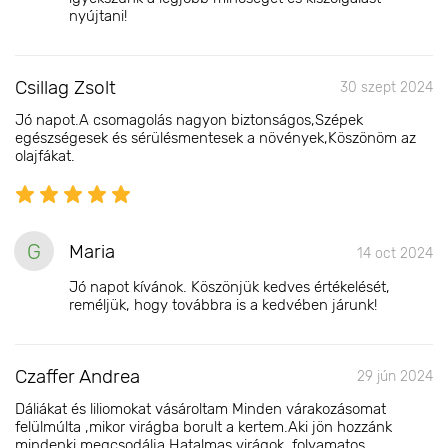
nyújtani!
Csillag Zsolt
30 szept 2024
Jó napot.A csomagolás nagyon biztonságos,Szépek
egészségesek és sérülésmentesek a növények,Köszönöm az
olajfákat.
G
Maria
14 oct 2024
Jó napot kívánok. Köszönjük kedves értékelését,
reméljük, hogy továbbra is a kedvében járunk!
Czaffer Andrea
29 jún 2024
Dáliákat és liliomokat vásároltam Minden várakozásomat
felülmúlta ,mikor virágba borult a kertem.Aki jön hozzánk
mindenki megcsodálja.Hatalmas virágok ,folyamatos