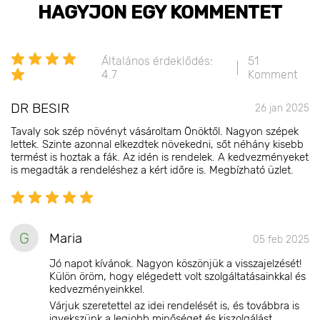
HAGYJON EGY KOMMENTET
Általános érdeklődés:
51
4.7
Komment
DR BESIR
26 jan 2025
Tavaly sok szép növényt vásároltam Önöktől. Nagyon szépek
lettek. Szinte azonnal elkezdtek növekedni, sőt néhány kisebb
termést is hoztak a fák. Az idén is rendelek. A kedvezményeket
is megadták a rendeléshez a kért időre is. Megbízható üzlet.
G
Maria
05 feb 2025
Jó napot kívánok. Nagyon köszönjük a visszajelzését!
Külön öröm, hogy elégedett volt szolgáltatásainkkal és
kedvezményeinkkel.
Várjuk szeretettel az idei rendelését is, és továbbra is
igyekszünk a legjobb minőséget és kiszolgálást