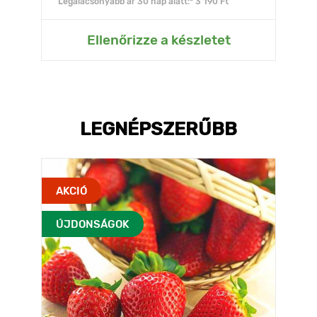
Legalacsonyabb ár 30 nap alatt:* 3 190 Ft
Ellenőrizze a készletet
LEGNÉPSZERŰBB
AKCIÓ
ÚJDONSÁGOK