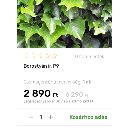
0 Kommentek
Borostyán ír, P9
Csomagonkénti mennyiség:
1 db
2 890
6 290
Ft
Ft
Legalacsonyabb ár 30 nap alatt:* 6 290 Ft
Kosárhoz adás