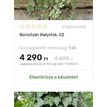
0 Kommentek
Borostyán Bialystok, C2
Csomagonkénti mennyiség:
1 db
4 290
4 690
Ft
Ft
Legalacsonyabb ár 30 nap alatt:* 4 690 Ft
Ellenőrizze a készletet