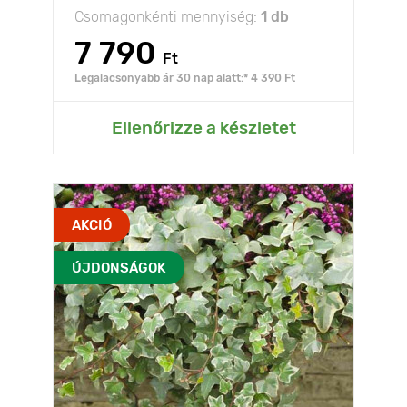
Csomagonkénti mennyiség:
1 db
7 790
Ft
Legalacsonyabb ár 30 nap alatt:* 4 390 Ft
Ellenőrizze a készletet
AKCIÓ
ÚJDONSÁGOK