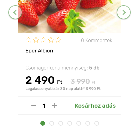
0 Kommentek
Eper Albion
Csomagonkénti mennyiség:
5 db
2 490
3 990
Ft
Ft
Legalacsonyabb ár 30 nap alatt:* 3 990 Ft
Kosárhoz adás