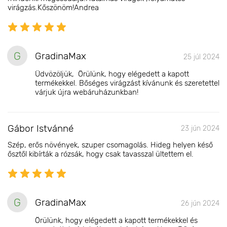
virágzás.Kőszönöm!Andrea
G
GradinaMax
25 júl 2024
Üdvözöljük, Örülünk, hogy elégedett a kapott
termékekkel. Bőséges virágzást kívánunk és szeretettel
várjuk újra webáruházunkban!
Gábor Istvánné
23 jún 2024
Szép, erős növények, szuper csomagolás. Hideg helyen késő
ősztől kibírták a rózsák, hogy csak tavasszal ültettem el.
G
GradinaMax
26 jún 2024
Örülünk, hogy elégedett a kapott termékekkel és