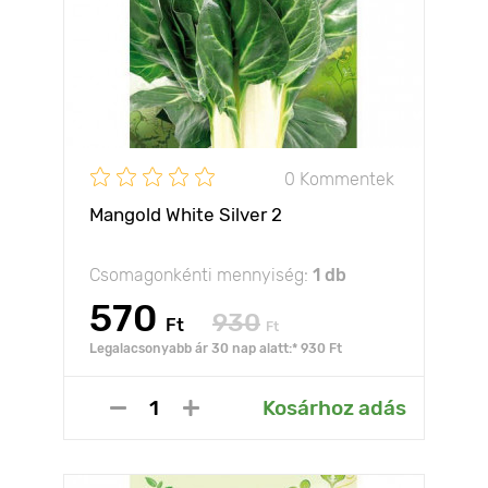
0 Kommentek
Mangold White Silver 2
Csomagonkénti mennyiség:
1 db
570
930
Ft
Ft
Legalacsonyabb ár 30 nap alatt:* 930 Ft
Kosárhoz adás