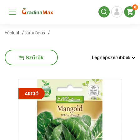
0
Főoldal
Katalógus
Szűrők
Legnépszerűbbek
AKCIÓ