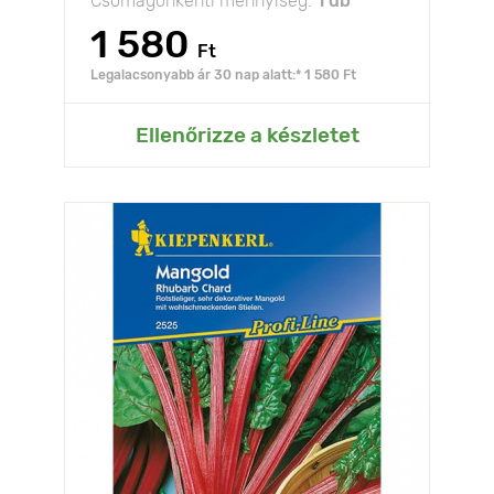
Csomagonkénti mennyiség:
1 db
1 580
Ft
Legalacsonyabb ár 30 nap alatt:* 1 580 Ft
Ellenőrizze a készletet