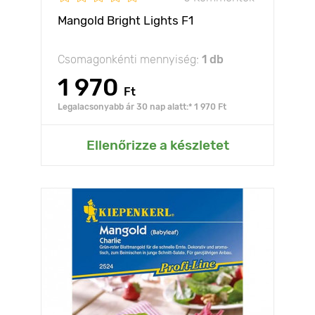
Mangold Bright Lights F1
Csomagonkénti mennyiség:
1 db
1 970
Ft
Legalacsonyabb ár 30 nap alatt:* 1 970 Ft
Ellenőrizze a készletet