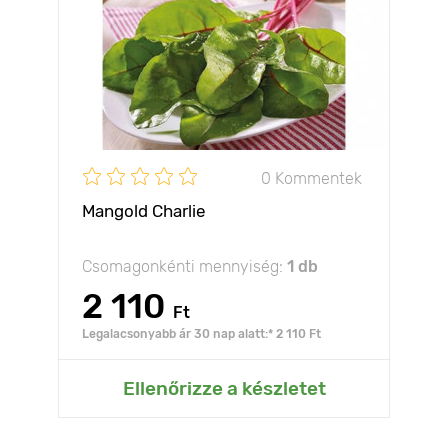
0 Kommentek
Mangold Charlie
Csomagonkénti mennyiség:
1 db
2 110
Ft
Legalacsonyabb ár 30 nap alatt:* 2 110 Ft
Ellenőrizze a készletet