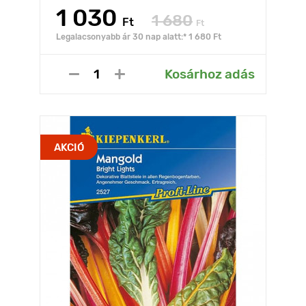
1 030
1 680
Ft
Ft
Legalacsonyabb ár 30 nap alatt:* 1 680 Ft
Kosárhoz adás
AKCIÓ