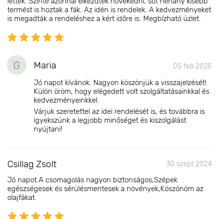
lettek. Szinte azonnal elkezdtek növekedni, sőt néhány kisebb
termést is hoztak a fák. Az idén is rendelek. A kedvezményeket
is megadták a rendeléshez a kért időre is. Megbízható üzlet.
G
Maria
05 feb 2025
Jó napot kívánok. Nagyon köszönjük a visszajelzését!
Külön öröm, hogy elégedett volt szolgáltatásainkkal és
kedvezményeinkkel.
Várjuk szeretettel az idei rendelését is, és továbbra is
igyekszünk a legjobb minőséget és kiszolgálást
nyújtani!
Csillag Zsolt
30 szept 2024
Jó napot.A csomagolás nagyon biztonságos,Szépek
egészségesek és sérülésmentesek a növények,Köszönöm az
olajfákat.