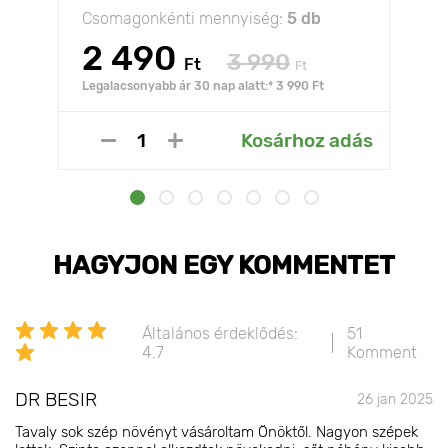
Csomagonkénti mennyiség:
5 db
2 490
3 990
Ft
Ft
Legalacsonyabb ár 30 nap alatt:* 3 990 Ft
Kosárhoz adás
HAGYJON EGY KOMMENTET
Általános érdeklődés:
51
4.7
Komment
DR BESIR
26 jan 2025
Tavaly sok szép növényt vásároltam Önöktől. Nagyon szépek