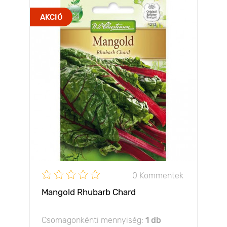
AKCIÓ
0 Kommentek
Mangold Rhubarb Chard
Csomagonkénti mennyiség:
1 db