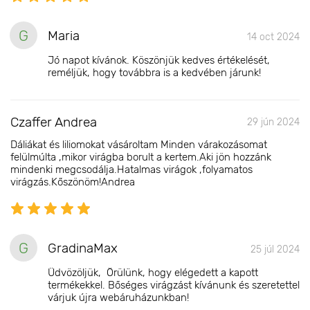
G
Maria
14 oct 2024
Jó napot kívánok. Köszönjük kedves értékelését,
reméljük, hogy továbbra is a kedvében járunk!
Czaffer Andrea
29 jún 2024
Dáliákat és liliomokat vásároltam Minden várakozásomat
felülmúlta ,mikor virágba borult a kertem.Aki jön hozzánk
mindenki megcsodálja.Hatalmas virágok ,folyamatos
virágzás.Kőszönöm!Andrea
G
GradinaMax
25 júl 2024
Üdvözöljük, Örülünk, hogy elégedett a kapott
termékekkel. Bőséges virágzást kívánunk és szeretettel
várjuk újra webáruházunkban!