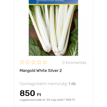
0 Kommentek
Mangold White Silver 2
Csomagonkénti mennyiség:
1 db
850
Ft
Legalacsonyabb ár 30 nap alatt:* 850 Ft