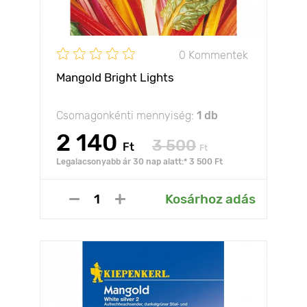
0 Kommentek
Mangold Bright Lights
Csomagonkénti mennyiség:
1 db
2 140
3 500
Ft
Ft
Legalacsonyabb ár 30 nap alatt:* 3 500 Ft
Kosárhoz adás