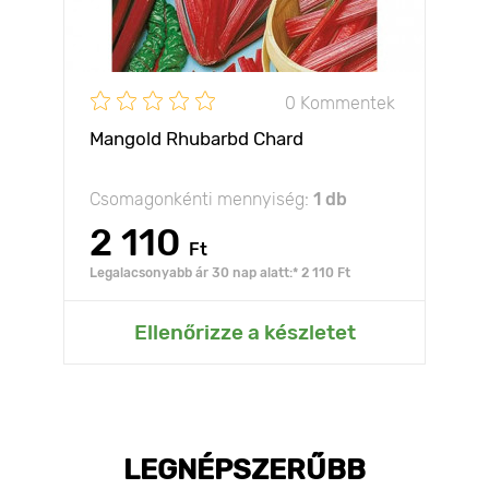
0 Kommentek
Mangold Rhubarbd Chard
Csomagonkénti mennyiség:
1 db
2 110
Ft
Legalacsonyabb ár 30 nap alatt:* 2 110 Ft
Ellenőrizze a készletet
LEGNÉPSZERŰBB