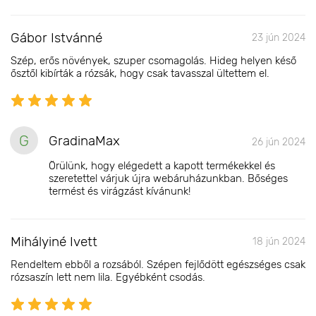
Gábor Istvánné
23 jún 2024
Szép, erős növények, szuper csomagolás. Hideg helyen késő
ősztől kibírták a rózsák, hogy csak tavasszal ültettem el.
G
GradinaMax
26 jún 2024
Örülünk, hogy elégedett a kapott termékekkel és
szeretettel várjuk újra webáruházunkban. Bőséges
termést és virágzást kívánunk!
Mihályiné Ivett
18 jún 2024
Rendeltem ebből a rozsából. Szépen fejlődött egészséges csak
rózsaszín lett nem lila. Egyébként csodás.