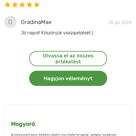
G
GradinaMax
26 jún 2024
Jó napot! Köszönjük visszajelzését:)
Olvassa el az összes
értékelést
Hagyjon véleményt
Mogyoró
A mogyoró egy lombhullató gyümölcscserje, amely gyakran