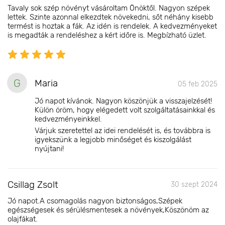
Tavaly sok szép növényt vásároltam Önöktől. Nagyon szépek
lettek. Szinte azonnal elkezdtek növekedni, sőt néhány kisebb
termést is hoztak a fák. Az idén is rendelek. A kedvezményeket
is megadták a rendeléshez a kért időre is. Megbízható üzlet.
G
Maria
05 feb 2025
Jó napot kívánok. Nagyon köszönjük a visszajelzését!
Külön öröm, hogy elégedett volt szolgáltatásainkkal és
kedvezményeinkkel.
Várjuk szeretettel az idei rendelését is, és továbbra is
igyekszünk a legjobb minőséget és kiszolgálást
nyújtani!
Csillag Zsolt
30 szept 2024
Jó napot.A csomagolás nagyon biztonságos,Szépek
egészségesek és sérülésmentesek a növények,Köszönöm az
olajfákat.