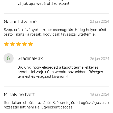
várjuk újra webáruházunkban!
Gábor Istvánné
23 jún 2024
Szép, erős növények, szuper csomagolás. Hideg helyen késő
ősztől kibírták a rózsák, hogy csak tavasszal ültettem el.
G
GradinaMax
26 jún 2024
Örülünk, hogy elégedett a kapott termékekkel és
szeretettel várjuk újra webáruházunkban. Bőséges
termést és virágzást kívánunk!
Mihályiné Ivett
18 jún 2024
Rendeltem ebből a rozsából. Szépen fejlődött egészséges csak
rózsaszín lett nem lila. Egyébként csodás.