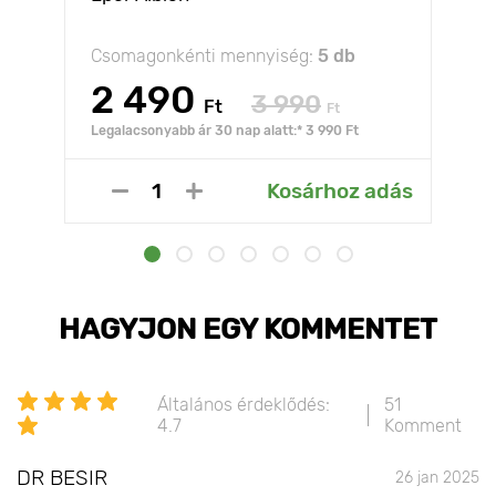
Csomagonkénti mennyiség:
5 db
2 490
3 990
Ft
Ft
Legalacsonyabb ár 30 nap alatt:* 3 990 Ft
Kosárhoz adás
HAGYJON EGY KOMMENTET
Általános érdeklődés:
51
4.7
Komment
DR BESIR
26 jan 2025