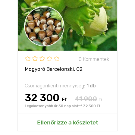
0 Kommentek
Mogyoró Barcelonski, С2
Csomagonkénti mennyiség:
1 db
32 300
41 900
Ft
Ft
Legalacsonyabb ár 30 nap alatt:* 32 300 Ft
Ellenőrizze a készletet