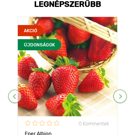
LEGNÉPSZERŰBB
AKCIÓ
ÚJDONSÁGOK
0 Kommentek
Eper Albion