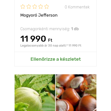
0 Kommentek
Mogyoró Jefferson
Csomagonkénti mennyiség:
1 db
11 990
Ft
Legalacsonyabb ár 30 nap alatt:* 11 990 Ft
Ellenőrizze a készletet