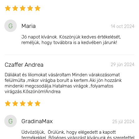
G
Maria
14 oct 2024
Jó napot kívánok. Köszönjük kedves értékelését,
reméljük, hogy továbbra is a kedvében járunk!
Czaffer Andrea
29 jún 2024
Dáliákat és liliomokat vásároltam Minden várakozásomat
felülmúlta ,mikor virágba borult a kertem.Aki jön hozzánk
mindenki megcsodálja.Hatalmas virágok ,folyamatos
virágzás.Kőszönöm!Andrea
G
GradinaMax
25 júl 2024
Üdvözöljük, Örülünk, hogy elégedett a kapott
termékekkel. Bőséges virágzást kívánunk és szeretettel