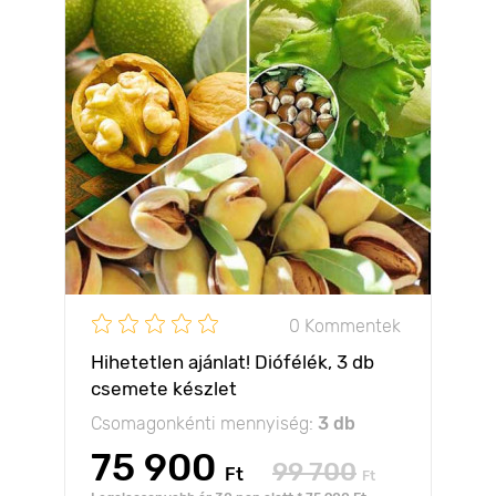
0 Kommentek
Hihetetlen ajánlat! Diófélék, 3 db
csemete készlet
Csomagonkénti mennyiség:
3 db
75 900
99 700
Ft
Ft