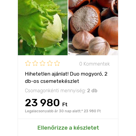
0 Kommentek
Hihetetlen ajánlat! Duo mogyoró, 2
db-os csemetekészlet
Csomagonkénti mennyiség:
2 db
23 980
Ft
Legalacsonyabb ár 30 nap alatt:* 23 980 Ft
Ellenőrizze a készletet