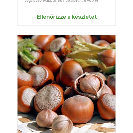
Legalacsonyabb ár 30 nap alatt:* 75 900 Ft
Ellenőrizze a készletet