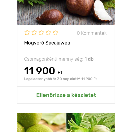
0 Kommentek
Mogyoró Sacajawea
Csomagonkénti mennyiség:
1 db
11 900
Ft
Legalacsonyabb ár 30 nap alatt:* 11 900 Ft
Ellenőrizze a készletet