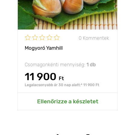
0 Kommentek
Mogyoró Yamhill
Csomagonkénti mennyiség:
1 db
11 900
Ft
Legalacsonyabb ár 30 nap alatt:* 11 900 Ft
Ellenőrizze a készletet