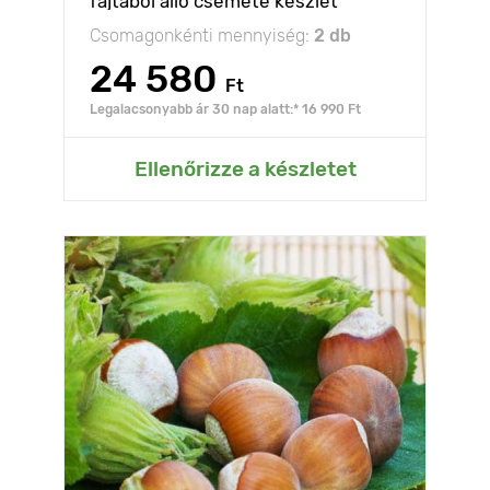
fajtából álló csemete készlet
Csomagonkénti mennyiség:
2 db
24 580
Ft
Legalacsonyabb ár 30 nap alatt:* 16 990 Ft
Ellenőrizze a készletet