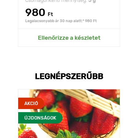
Csomagonkénti mennyiség:
5 g
980
Ft
Legalacsonyabb ár 30 nap alatt:* 980 Ft
Ellenőrizze a készletet
LEGNÉPSZERŰBB
AKCIÓ
ÚJDONSÁGOK