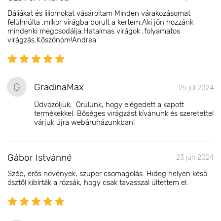
Dáliákat és liliomokat vásároltam Minden várakozásomat
felülmúlta ,mikor virágba borult a kertem.Aki jön hozzánk
mindenki megcsodálja.Hatalmas virágok ,folyamatos
virágzás.Kőszönöm!Andrea
G
GradinaMax
25 júl 2024
Üdvözöljük, Örülünk, hogy elégedett a kapott
termékekkel. Bőséges virágzást kívánunk és szeretettel
várjuk újra webáruházunkban!
Gábor Istvánné
23 jún 2024
Szép, erős növények, szuper csomagolás. Hideg helyen késő
ősztől kibírták a rózsák, hogy csak tavasszal ültettem el.