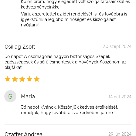
Külön öröm, hogy elégedett volt szolgáltatásainkkal és
kedvezményeinkkel.
Várjuk szeretettel az idei rendelését is, és továbbra is
igyekszünk a legjobb minőséget és kiszolgálást
nyújtani!
Csillag Zsolt
30 szept 2024
Jó napot.A csomagolás nagyon biztonságos,Szépek
egészségesek és sérülésmentesek a növények,Köszönöm az
olajfákat.
G
Maria
14 oct 2024
Jó napot kívánok. Köszönjük kedves értékelését,
reméljük, hogy továbbra is a kedvében járunk!
Czaffer Andrea
29 jún 2024