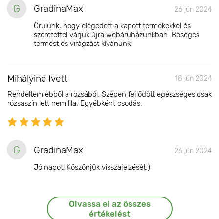
G
GradinaMax
26 jún 2024
Örülünk, hogy elégedett a kapott termékekkel és
szeretettel várjuk újra webáruházunkban. Bőséges
termést és virágzást kívánunk!
Mihályiné Ivett
18 jún 2024
Rendeltem ebből a rozsából. Szépen fejlődött egészséges csak
rózsaszín lett nem lila. Egyébként csodás.
G
GradinaMax
26 jún 2024
Jó napot! Köszönjük visszajelzését:)
Olvassa el az összes
értékelést