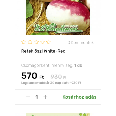
0 Kommentek
Retek őszi White-Red
Csomagonkénti mennyiség:
1 db
570
930
Ft
Ft
Legalacsonyabb ár 30 nap alatt:* 930 Ft
Kosárhoz adás