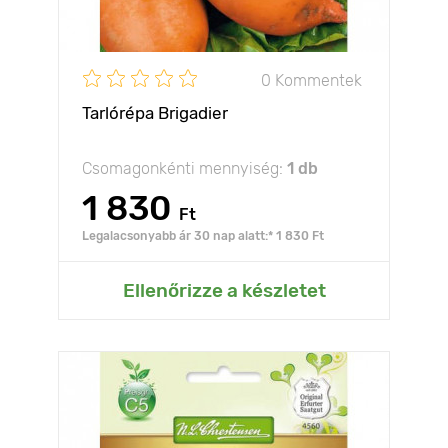
0 Kommentek
Tarlórépa Brigadier
Csomagonkénti mennyiség:
1 db
1 830
Ft
Legalacsonyabb ár 30 nap alatt:* 1 830 Ft
Ellenőrizze a készletet