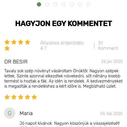
HAGYJON EGY KOMMENTET
Általános érdeklődés:
51
4.7
Komment
DR BESIR
26 jan 2025
Tavaly sok szép növényt vásároltam Önöktől. Nagyon szépek
lettek. Szinte azonnal elkezdtek növekedni, sőt néhány kisebb
termést is hoztak a fák. Az idén is rendelek. A kedvezményeket
is megadták a rendeléshez a kért időre is. Megbízható üzlet.
G
Maria
05 feb 2025
Jó napot kívánok. Nagyon köszönjük a visszajelzését!