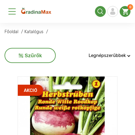
0
Főoldal
Katalógus
Szűrők
Legnépszerűbbek
AKCIÓ