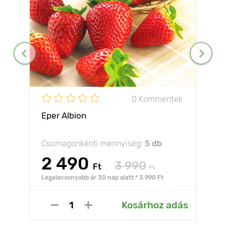
0 Kommentek
Eper Albion
Csomagonkénti mennyiség:
5 db
2 490
3 990
Ft
Ft
Legalacsonyabb ár 30 nap alatt:* 3 990 Ft
Kosárhoz adás