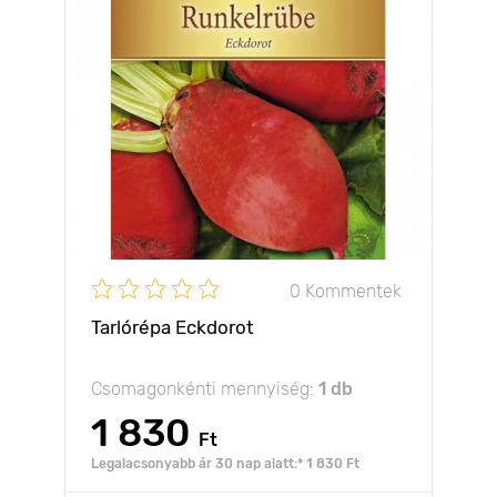
0 Kommentek
Tarlórépa Eckdorot
Csomagonkénti mennyiség:
1 db
1 830
Ft
Legalacsonyabb ár 30 nap alatt:* 1 830 Ft