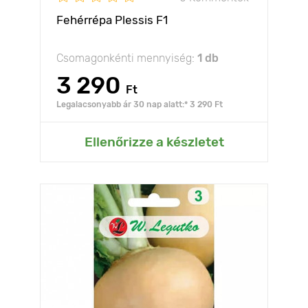
Fehérrépa Plessis F1
Csomagonkénti mennyiség:
1 db
3 290
Ft
Legalacsonyabb ár 30 nap alatt:* 3 290 Ft
Ellenőrizze a készletet