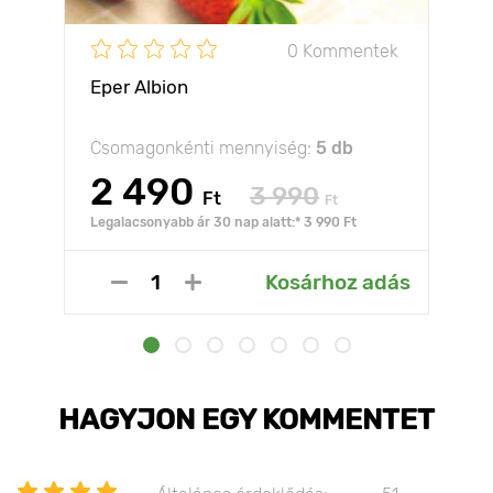
0 Kommentek
Eper Albion
Csomagonkénti mennyiség:
5 db
2 490
3 990
Ft
Ft
Legalacsonyabb ár 30 nap alatt:* 3 990 Ft
Kosárhoz adás
HAGYJON EGY KOMMENTET