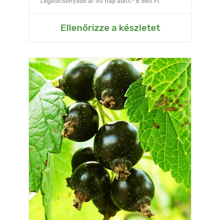
Legalacsonyabb ár 30 nap alatt:* 8 580 Ft
Ellenőrizze a készletet