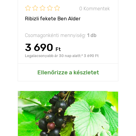
0 Kommentek
Ribizli fekete Ben Alder
Csomagonkénti mennyiség:
1 db
3 690
Ft
Legalacsonyabb ár 30 nap alatt:* 3 690 Ft
Ellenőrizze a készletet