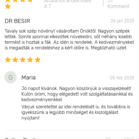
Általános érdeklődés:
51
4.7
Komment
DR BESIR
26 jan 2025
Tavaly sok szép növényt vásároltam Önöktől. Nagyon szépek
lettek. Szinte azonnal elkezdtek növekedni, sőt néhány kisebb
termést is hoztak a fák. Az idén is rendelek. A kedvezményeket
is megadták a rendeléshez a kért időre is. Megbízható üzlet.
G
Maria
05 feb 2025
Jó napot kívánok. Nagyon köszönjük a visszajelzését!
Külön öröm, hogy elégedett volt szolgáltatásainkkal és
kedvezményeinkkel.
Várjuk szeretettel az idei rendelését is, és továbbra is
igyekszünk a legjobb minőséget és kiszolgálást
nyújtani!