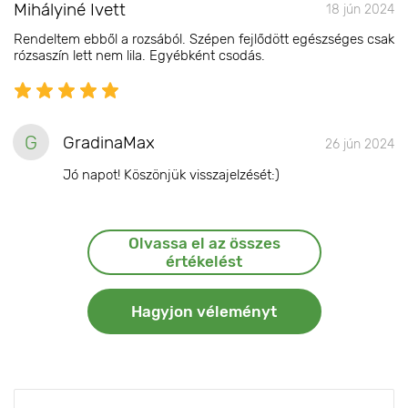
Mihályiné Ivett
18 jún 2024
Rendeltem ebből a rozsából. Szépen fejlődött egészséges csak
rózsaszín lett nem lila. Egyébként csodás.
G
GradinaMax
26 jún 2024
Jó napot! Köszönjük visszajelzését:)
Olvassa el az összes
értékelést
Hagyjon véleményt