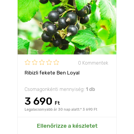
0 Kommentek
Ribizli fekete Ben Loyal
Csomagonkénti mennyiség:
1 db
3 690
Ft
Legalacsonyabb ár 30 nap alatt:* 3 690 Ft
Ellenőrizze a készletet