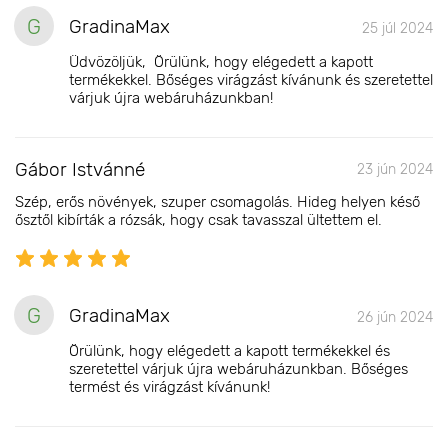
G
GradinaMax
25 júl 2024
Üdvözöljük, Örülünk, hogy elégedett a kapott
termékekkel. Bőséges virágzást kívánunk és szeretettel
várjuk újra webáruházunkban!
Gábor Istvánné
23 jún 2024
Szép, erős növények, szuper csomagolás. Hideg helyen késő
ősztől kibírták a rózsák, hogy csak tavasszal ültettem el.
G
GradinaMax
26 jún 2024
Örülünk, hogy elégedett a kapott termékekkel és
szeretettel várjuk újra webáruházunkban. Bőséges
termést és virágzást kívánunk!