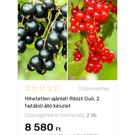
0 Kommentek
Hihetetlen ajánlat! Ribizli Duó, 2
fajtából álló készlet
Csomagonkénti mennyiség:
2 db
8 580
Ft