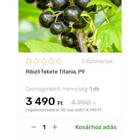
0 Kommentek
Ribizli fekete Titania, Р9
Csomagonkénti mennyiség:
1 db
3 490
4 990
Ft
Ft
Legalacsonyabb ár 30 nap alatt:* 4 990 Ft
Kosárhoz adás