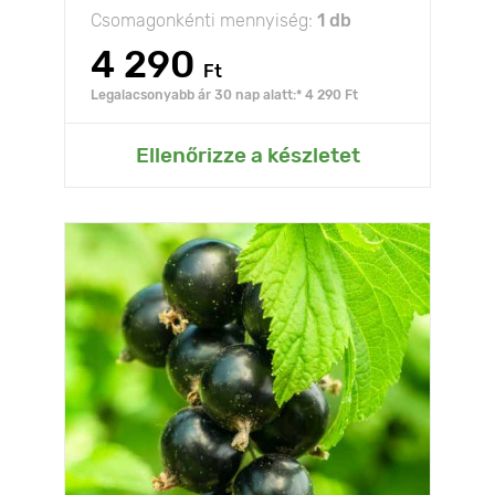
Csomagonkénti mennyiség:
1 db
4 290
Ft
Legalacsonyabb ár 30 nap alatt:* 4 290 Ft
Ellenőrizze a készletet