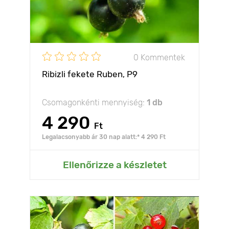
0 Kommentek
Ribizli fekete Ruben, Р9
Csomagonkénti mennyiség:
1 db
4 290
Ft
Legalacsonyabb ár 30 nap alatt:* 4 290 Ft
Ellenőrizze a készletet