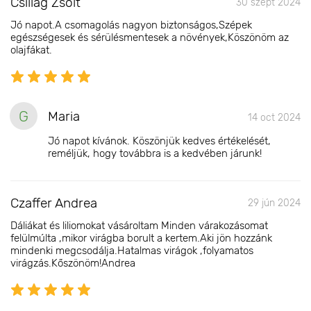
Csillag Zsolt
30 szept 2024
Jó napot.A csomagolás nagyon biztonságos,Szépek
egészségesek és sérülésmentesek a növények,Köszönöm az
olajfákat.
G
Maria
14 oct 2024
Jó napot kívánok. Köszönjük kedves értékelését,
reméljük, hogy továbbra is a kedvében járunk!
Czaffer Andrea
29 jún 2024
Dáliákat és liliomokat vásároltam Minden várakozásomat
felülmúlta ,mikor virágba borult a kertem.Aki jön hozzánk
mindenki megcsodálja.Hatalmas virágok ,folyamatos
virágzás.Kőszönöm!Andrea