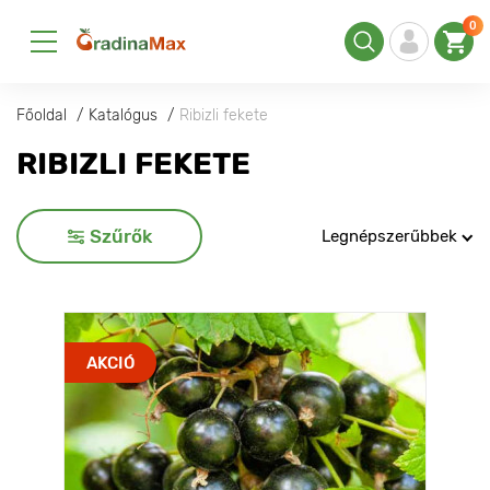
0
Főoldal
Katalógus
Ribizli fekete
RIBIZLI FEKETE
Szűrők
Legnépszerűbbek
AKCIÓ