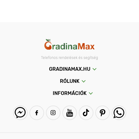
Az egzotikus gabonafélékre emlékeztető kamassziát gyakran
kombinálják díszfüvekkel, amelyek jól elfedik és árnyékolják a
hagyma helyét. A virágzás ideje egybeesik a
tulipánnal
és a
nárciszokkal
, így ezek a növények megfelelő társak, feltéve,
hogy a hagymákat nem ássuk ki minden évben - a kamasszia
nem igényli ezt.
Camassia - ültetés és gondozás
Telefonos rendelések és segítség
A kamasszia hagymákat tavasszal vagy késő ősszel ültetjük,
GRADINAMAX.HU
amikor a talaj már +10-12 fokra hűlt, és a vegetáció már nem
lehetséges.
RÓLUNK
Az ültetési mélység minden hagymás növény esetében
INFORMÁCIÓK
szabványos, és 3 hagymaátmérő.
Minden camassia fajta hagymája ehető, és vonzhatja a
rágcsálókat - ha ez problémát jelent a kertjében, akkor az ágyás
kialakításakor jobb, ha speciális hálót helyez el.
A növény nem igényes a trágyázás szempontjából - a hagymás
növények számára készült kész ásványi trágyák megfelelőek