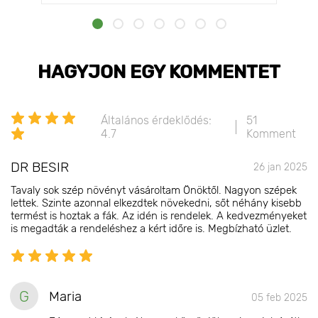
HAGYJON EGY KOMMENTET
Általános érdeklődés:
51
4.7
Komment
DR BESIR
26 jan 2025
Tavaly sok szép növényt vásároltam Önöktől. Nagyon szépek
lettek. Szinte azonnal elkezdtek növekedni, sőt néhány kisebb
termést is hoztak a fák. Az idén is rendelek. A kedvezményeket
is megadták a rendeléshez a kért időre is. Megbízható üzlet.
G
Maria
05 feb 2025