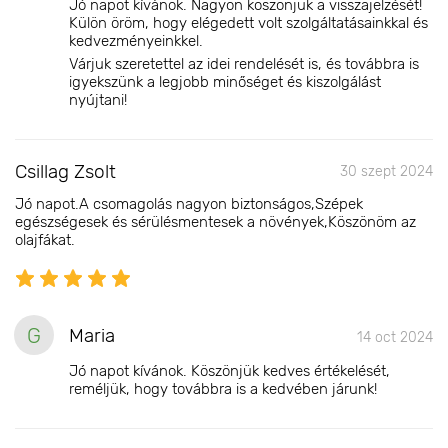
Jó napot kívánok. Nagyon köszönjük a visszajelzését!
Külön öröm, hogy elégedett volt szolgáltatásainkkal és
kedvezményeinkkel.
Várjuk szeretettel az idei rendelését is, és továbbra is
igyekszünk a legjobb minőséget és kiszolgálást
nyújtani!
Csillag Zsolt
30 szept 2024
Jó napot.A csomagolás nagyon biztonságos,Szépek
egészségesek és sérülésmentesek a növények,Köszönöm az
olajfákat.
G
Maria
14 oct 2024
Jó napot kívánok. Köszönjük kedves értékelését,
reméljük, hogy továbbra is a kedvében járunk!