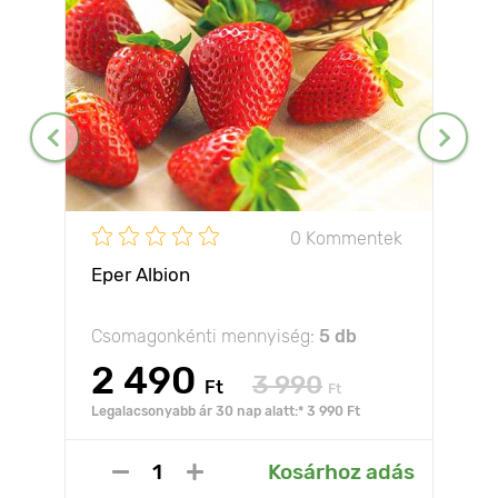
0 Kommentek
Eper Albion
Csomagonkénti mennyiség:
5 db
2 490
3 990
Ft
Ft
Legalacsonyabb ár 30 nap alatt:* 3 990 Ft
Kosárhoz adás