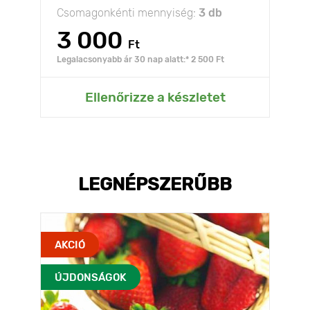
Csomagonkénti mennyiség:
3 db
3 000
Ft
Legalacsonyabb ár 30 nap alatt:* 2 500 Ft
Ellenőrizze a készletet
LEGNÉPSZERŰBB
AKCIÓ
ÚJDONSÁGOK