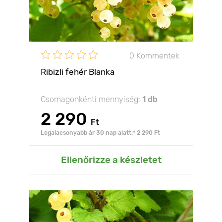
0 Kommentek
Ribizli fehér Blanka
Csomagonkénti mennyiség:
1 db
2 290
Ft
Legalacsonyabb ár 30 nap alatt:* 2 290 Ft
Ellenőrizze a készletet