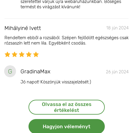
szeretettel várjuk újra webáruházunkban. Bőséges
termést és virágzást kívánunk!
Mihályiné Ivett
18 jún 2024
Rendeltem ebből a rozsából. Szépen fejlődött egészséges csak
rózsaszín lett nem lila. Egyébként csodás.
G
GradinaMax
26 jún 2024
Jó napot! Köszönjük visszajelzését:)
Olvassa el az összes
értékelést
Hagyjon véleményt