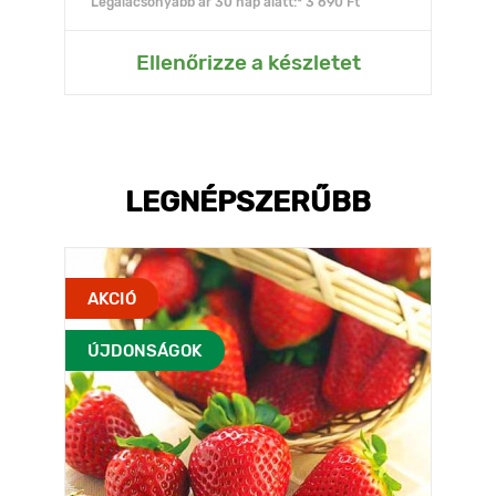
Legalacsonyabb ár 30 nap alatt:* 3 690 Ft
Ellenőrizze a készletet
LEGNÉPSZERŰBB
AKCIÓ
ÚJDONSÁGOK