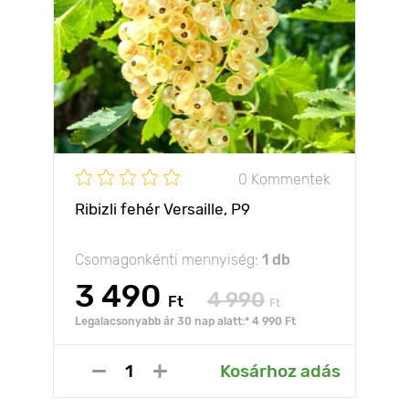
0 Kommentek
Ribizli fehér Versaille, Р9
Csomagonkénti mennyiség:
1 db
3 490
4 990
Ft
Ft
Legalacsonyabb ár 30 nap alatt:* 4 990 Ft
Kosárhoz adás