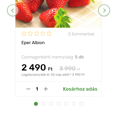
0 Kommentek
Eper Albion
Csomagonkénti mennyiség:
5 db
2 490
3 990
Ft
Ft
Legalacsonyabb ár 30 nap alatt:* 3 990 Ft
Kosárhoz adás