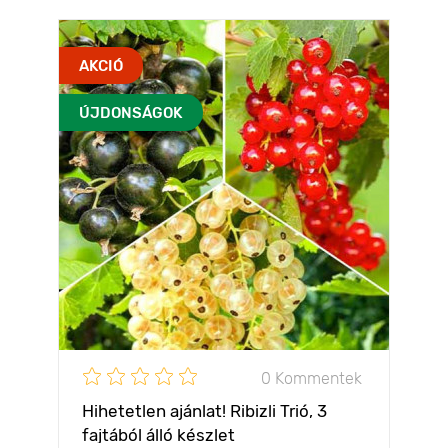
AKCIÓ
ÚJDONSÁGOK
0 Kommentek
Hihetetlen ajánlat! Ribizli Trió, 3
fajtából álló készlet