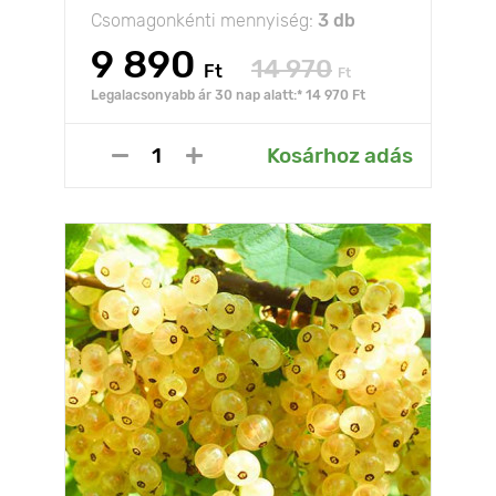
Csomagonkénti mennyiség:
3 db
9 890
14 970
Ft
Ft
Legalacsonyabb ár 30 nap alatt:* 14 970 Ft
Kosárhoz adás