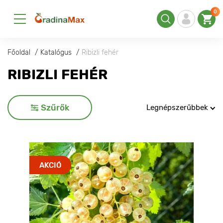
0
Főoldal
Katalógus
Ribizli fehér
RIBIZLI FEHÉR
Szűrők
Legnépszerűbbek
AKCIÓ