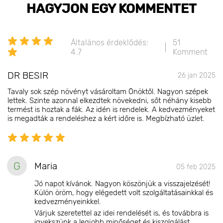
HAGYJON EGY KOMMENTET
Általános érdeklődés:
51
4.7
Komment
DR BESIR
26 jan 2025
Tavaly sok szép növényt vásároltam Önöktől. Nagyon szépek
lettek. Szinte azonnal elkezdtek növekedni, sőt néhány kisebb
termést is hoztak a fák. Az idén is rendelek. A kedvezményeket
is megadták a rendeléshez a kért időre is. Megbízható üzlet.
G
Maria
05 feb 2025
Jó napot kívánok. Nagyon köszönjük a visszajelzését!
Külön öröm, hogy elégedett volt szolgáltatásainkkal és
kedvezményeinkkel.
Várjuk szeretettel az idei rendelését is, és továbbra is
igyekszünk a legjobb minőséget és kiszolgálást