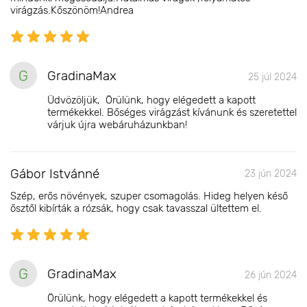
virágzás.Kőszönöm!Andrea
G
GradinaMax
25 júl 2024
Üdvözöljük, Örülünk, hogy elégedett a kapott
termékekkel. Bőséges virágzást kívánunk és szeretettel
várjuk újra webáruházunkban!
Gábor Istvánné
23 jún 2024
Szép, erős növények, szuper csomagolás. Hideg helyen késő
ősztől kibírták a rózsák, hogy csak tavasszal ültettem el.
G
GradinaMax
26 jún 2024
Örülünk, hogy elégedett a kapott termékekkel és