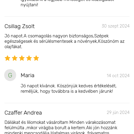
nyújtani!
Csillag Zsolt
30 szept 2024
Jó napot.A csomagolás nagyon biztonságos,Szépek
egészségesek és sérülésmentesek a növények,Köszönöm az
olajfákat.
G
Maria
14 oct 2024
Jó napot kívánok. Köszönjük kedves értékelését,
reméljük, hogy továbbra is a kedvében járunk!
Czaffer Andrea
29 jún 2024
Dáliákat és liliomokat vásároltam Minden várakozásomat
felülmúlta ,mikor virágba borult a kertem.Aki jön hozzánk
mindenki megcsodálja.Hatalmas virágok ,folyamatos