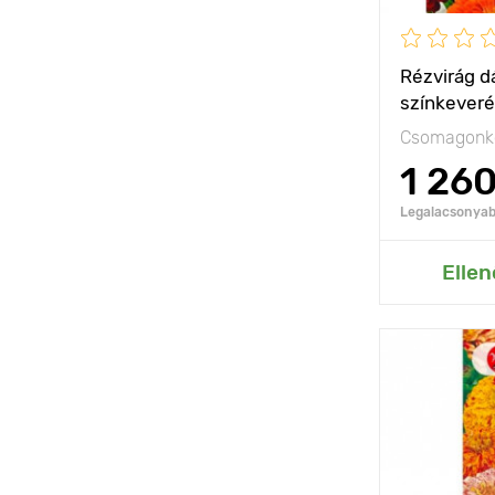
Rézvirág dá
színkever
Csomagonké
1 26
Legalacsonyabb
Hozzáad
Ellen
Kifejlett kori
magasság
Ültetési táv
Fényigény