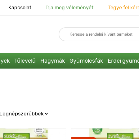
Kapcsolat
Írja meg véleményét
Tegye fel kér
nyek
Tűlevelű
Hagymák
Gyümölcsfák
Erdei gyümö
Legnépszerűbbek