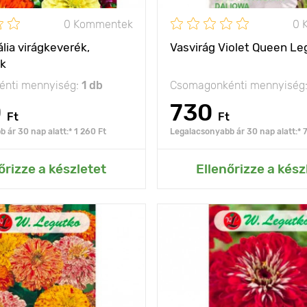
0 Kommentek
0 
lia virágkeverék,
Vasvirág Violet Queen Le
ék
nti mennyiség:
1 db
Csomagonkénti mennyiség
0
730
Ft
Ft
 ár 30 nap alatt:* 1 260 Ft
Legalacsonyabb ár 30 nap alatt:* 
ás az Én kertemhez
Hozzáadás az Én ke
őrizze a készletet
Ellenőrizze a kész
60 - 80 cm
Kifejlett kori
magasság
olság
20 х 30 cm
Ültetési távolság
napos hely
Fényigény