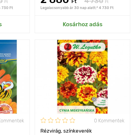
0
4 730
Ft
Ft
Ft
4 730 Ft
Legalacsonyabb ár 30 nap alatt:* 4 730 Ft
rtemhez
Hozzáadás az Én kertemhez
s
Kosárhoz adás
ek és hőnek
Jellemzők
a virágoskertek
llenálló fajta
kompozícióinak élénk
akcentusaihoz,
virágágyások és
60 - 80 cm
szegélyek
kialakításához
30 х 20 cm
Kifejlett kori
50 - 80 cm
magasság
nap
Ültetési távolság
20 х 30 cm
Fényigény
nap
Kommentek
0 Kommentek
Rézvirág, színkeverék