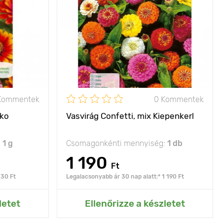
20 х 30 cm
napos hely
Kommentek
0 Kommentek
tko
Vasvirág Confetti, mix Kiepenkerl
:
1 g
Csomagonkénti mennyiség:
1 db
1 190
Ft
730 Ft
Legalacsonyabb ár 30 nap alatt:* 1 190 Ft
rtemhez
Hozzáadás az Én kertemhez
letet
Ellenőrizze a készletet