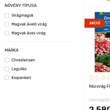
NÖVÉNY TÍPUSA
Virágmagok
Jellemzők
AKCIÓ
Magvak ávelő virág
Magvak áves virág
Kifejlett kori
magasság
Ültetési táv
MÁRKA
Fényigény
Chrestensen
Legutko
Kiepenkerl
Rézvirág 
Csomagonké
2 58