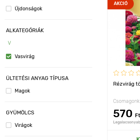
Jellemzők
AKCIÓ
Újdonságok
Kifejlett kori
magasság
ALKATEGÓRIÁK
Ültetési táv
V
Fényigény
Vasvirág
ÜLTETÉSI ANYAG TÍPUSA
Rézvirág t
Magok
Csomagonké
570
GYÜMÖLCS
F
Legalacsonyabb
Virágok
Hozzáad
K