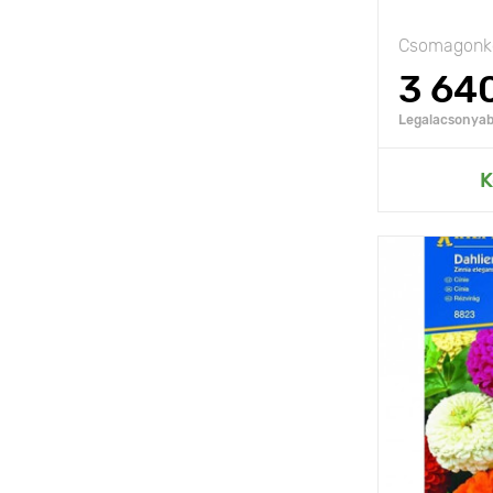
Csomagonké
3 64
Legalacsonyabb
Hozzáad
K
Jellemzők
Kifejlett kori
magasság
Ültetési táv
Fényigény