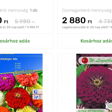
nti mennyiség:
1 db
Csomagonkénti mennyiség
0
2 880
5 980
4 73
Ft
Ft
Ft
 ár 30 nap alatt:* 5 980 Ft
Legalacsonyabb ár 30 nap alatt:* 
ás az Én kertemhez
Hozzáadás az Én ke
osárhoz adás
Kosárhoz adá
szokatlanul nagy
Kifejlett kori
virágok
magasság
80 - 100 cm
Ültetési távolság
Fényigény
olság
30 х 20 cm
nap