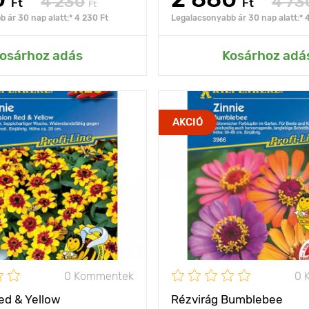
4 230
4 73
Ft
Ft
Ft
 ár 30 nap alatt:* 4 230 Ft
Legalacsonyabb ár 30 nap alatt:* 
ás az Én kertemhez
Hozzáadás az Én ke
osárhoz adás
Kosárhoz adá
igazán gyönyörű
Jellemzők
esőn
AKCIÓ
esztétika
e
20 - 30 cm
Kifejlett kori
magasság
olság
25 х 25 cm
Ültetési távolság
nap
Fényigény
0 Kommentek
0 
ed & Yellow
Rézvirág Bumblebee