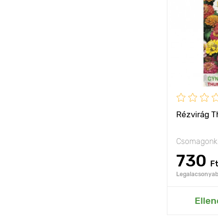
Kifejlett kori
magasság
Ültetési táv
Fényigény
Rézvirág T
Csomagonké
730
F
Legalacsonyabb
Hozzáad
Ellen