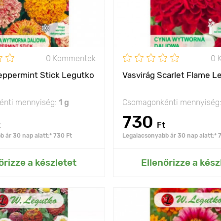
0 Kommentek
0 
eppermint Stick Legutko
Vasvirág Scarlet Flame L
nti mennyiség:
1 g
Csomagonkénti mennyiség
730
t
Ft
 ár 30 nap alatt:* 730 Ft
Legalacsonyabb ár 30 nap alatt:* 
ás az Én kertemhez
Hozzáadás az Én ke
őrizze a készletet
Ellenőrizze a kész
magas dekoratív
Kifejlett kori
képesség
magasság