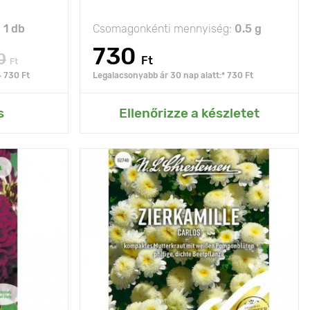
:
1 db
Csomagonkénti mennyiség:
0.5 g
730
0
Ft
Ft
4 730 Ft
Legalacsonyabb ár 30 nap alatt:* 730 Ft
rtemhez
Hozzáadás az Én kertemhez
s
Ellenőrizze a készletet
60 - 80 cm
Jellemzők
nagyon eredeti fajta
Kifejlett kori
60 - 70 cm
20 х 30 cm
magasság
napos hely
Ültetési távolság
20 х 30 cm
Fényigény
nap