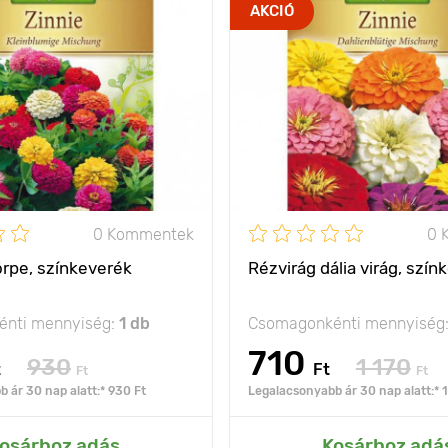
látványos
Jellemzők
nagyon 
AKCIÓ
akcentusért a
kertben
Kifejlett kori
magasság
30 - 40 cm
Ültetési távolság
olság
20 х 30 cm
Fényigény
nap
0 Kommentek
0 
örpe, színkeverék
Rézvirág dália virág, szín
nti mennyiség:
1 db
Csomagonkénti mennyiség
710
930
1 170
t
Ft
Ft
Ft
 ár 30 nap alatt:* 930 Ft
Legalacsonyabb ár 30 nap alatt:* 1
ás az Én kertemhez
Hozzáadás az Én ke
osárhoz adás
Kosárhoz adá