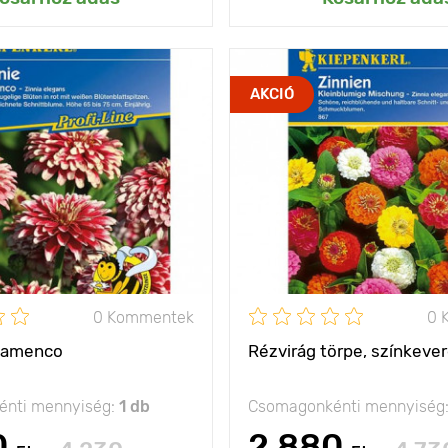
dupla és féldupla
Jellemzők
gyönyö
AKCIÓ
virágok
60 - 80 cm
Kifejlett kori
magasság
olság
30 х 20 cm
Ültetési távolság
nap
Fényigény
0 Kommentek
0 
Flamenco
Rézvirág törpe, színkeve
nti mennyiség:
1 db
Csomagonkénti mennyiség
0
2 880