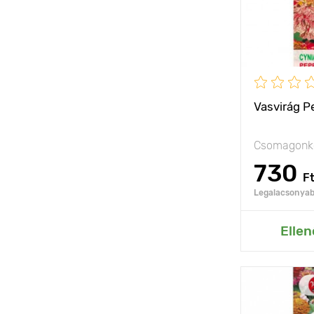
Vasvirág P
Csomagonké
730
F
Legalacsonyabb
Hozzáad
Ellen
Jellemzők