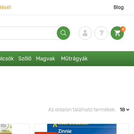
dését
Blog
0
lcsök
Szőlő
Magvak
Műtrágyák
Az oldalon található termékek:
18