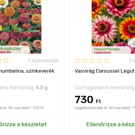
50 - 80 cm
Ültetési távolság
Fényigény
olság
20 х 30 cm
nap
0 Kommentek
0 
humbelina, színkeverék
Vasvirág Caroussel Legu
nti mennyiség:
0.5 g
Csomagonkénti mennyiség
730
t
Ft
 ár 30 nap alatt:* 730 Ft
Legalacsonyabb ár 30 nap alatt:* 
ás az Én kertemhez
Hozzáadás az Én ke
őrizze a készletet
Ellenőrizze a kész