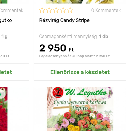
Kommentek
0 Kommentek
gutko
Rézvirág Candy Stripe
:
1 g
Csomagonkénti mennyiség:
1 db
2 950
Ft
730 Ft
Legalacsonyabb ár 30 nap alatt:* 2 950 Ft
rtemhez
Hozzáadás az Én kertemhez
letet
Ellenőrizze a készletet
60 - 80 cm
Jellemzők
bőséges virágzás
Kifejlett kori
50 - 80 cm
20 х 30 cm
magasság
napos hely
Ültetési távolság
20 х 30 cm