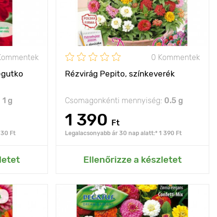
Fényigény
nap
Kommentek
0 Kommentek
egutko
Rézvirág Pepito, színkeverék
:
1 g
Csomagonkénti mennyiség:
0.5 g
1 390
Ft
730 Ft
Legalacsonyabb ár 30 nap alatt:* 1 390 Ft
rtemhez
Hozzáadás az Én kertemhez
letet
Ellenőrizze a készletet
60 - 80 cm