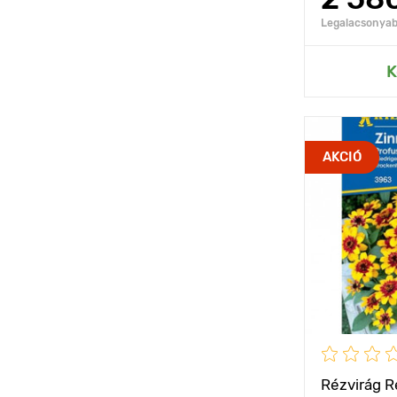
Legalacsonyabb
Hozzáad
K
Jellemzők
AKCIÓ
Kifejlett kori
magasság
Ültetési táv
Fényigény
Rézvirág R