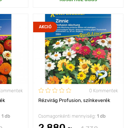
rű dekoratív
Jellemzők
a fajta dús virágok
AKCIÓ
virágok
alkotta szőnyeget
alkot
40 - 50 cm
Kifejlett kori
15 - 25 cm
magasság
25 х 30 cm
Ültetési távolság
30 х 20 cm
nap
Fényigény
nap
Kommentek
0 Kommentek
rék
Rézvirág Profusion, színkeverék
:
1 db
Csomagonkénti mennyiség:
1 db
2 880