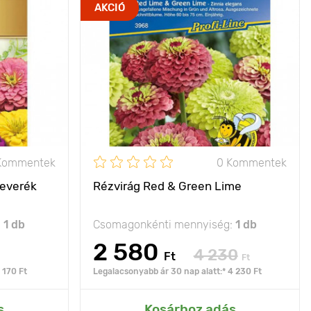
nagy rügyek
Jellemzők
feltűnően szépnek
AKCIÓ
tűnik a zöld virágok
miatt
60 - 90 cm
Kifejlett kori
60 - 80 cm
magasság
20 х 30 cm
Ültetési távolság
25 х 20 cm
nap
Fényigény
nap
Kommentek
0 Kommentek
keverék
Rézvirág Red & Green Lime
:
1 db
Csomagonkénti mennyiség:
1 db
2 580
4 230
Ft
Ft
 170 Ft
Legalacsonyabb ár 30 nap alatt:* 4 230 Ft
rtemhez
Hozzáadás az Én kertemhez
s
Kosárhoz adás