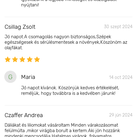
nyújtani!
Csillag Zsolt
30 szept 2024
Jó napot.A csomagolás nagyon biztonságos,Szépek
egészségesek és sérülésmentesek a növények,Köszönöm az
olajfákat.
G
Maria
14 oct 2024
Jó napot kívánok. Köszönjük kedves értékelését,
reméljük, hogy továbbra is a kedvében járunk!
Czaffer Andrea
29 jún 2024
Dáliákat és liliomokat vásároltam Minden várakozásomat
felülmúlta ,mikor virágba borult a kertem.Aki jön hozzánk
mindenki megcsodálja.Hatalmas virágok ,folyamatos