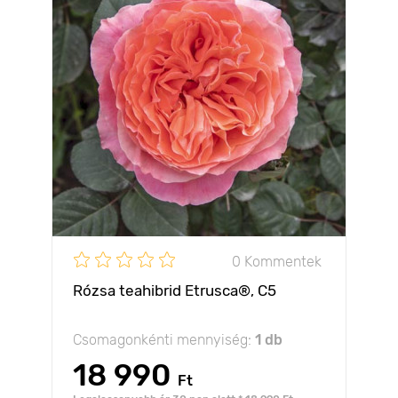
0 Kommentek
Rózsa teahibrid Etrusca®, C5
Csomagonkénti mennyiség:
1 db
18 990
Ft