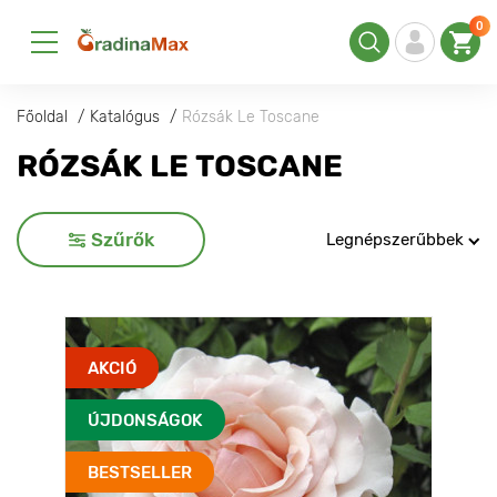
0
Főoldal
Katalógus
Rózsák Le Toscane
RÓZSÁK LE TOSCANE
Szűrők
Legnépszerűbbek
AKCIÓ
ÚJDONSÁGOK
BESTSELLER