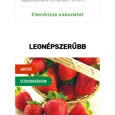
Legalacsonyabb ár 30 nap alatt:* 18 990 Ft
Ellenőrizze a készletet
LEGNÉPSZERŰBB
AKCIÓ
ÚJDONSÁGOK