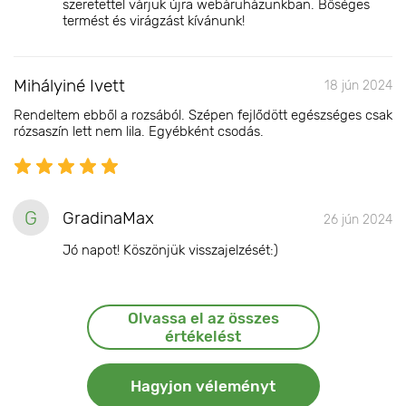
szeretettel várjuk újra webáruházunkban. Bőséges
termést és virágzást kívánunk!
Mihályiné Ivett
18 jún 2024
Rendeltem ebből a rozsából. Szépen fejlődött egészséges csak
rózsaszín lett nem lila. Egyébként csodás.
G
GradinaMax
26 jún 2024
Jó napot! Köszönjük visszajelzését:)
Olvassa el az összes
értékelést
Hagyjon véleményt