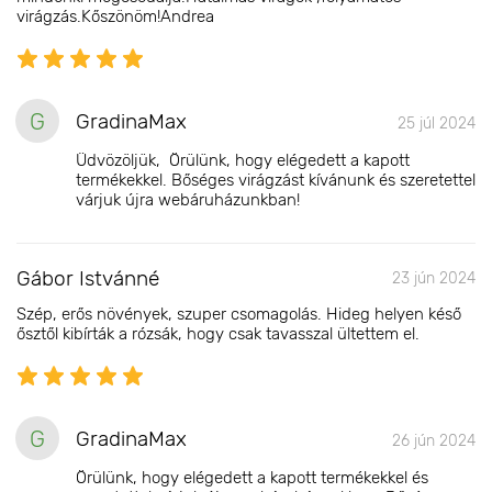
virágzás.Kőszönöm!Andrea
G
GradinaMax
25 júl 2024
Üdvözöljük, Örülünk, hogy elégedett a kapott
termékekkel. Bőséges virágzást kívánunk és szeretettel
várjuk újra webáruházunkban!
Gábor Istvánné
23 jún 2024
Szép, erős növények, szuper csomagolás. Hideg helyen késő
ősztől kibírták a rózsák, hogy csak tavasszal ültettem el.
G
GradinaMax
26 jún 2024
Örülünk, hogy elégedett a kapott termékekkel és