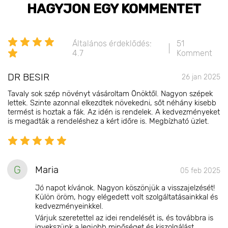
HAGYJON EGY KOMMENTET
Általános érdeklődés:
51
4.7
Komment
DR BESIR
26 jan 2025
Tavaly sok szép növényt vásároltam Önöktől. Nagyon szépek
lettek. Szinte azonnal elkezdtek növekedni, sőt néhány kisebb
termést is hoztak a fák. Az idén is rendelek. A kedvezményeket
is megadták a rendeléshez a kért időre is. Megbízható üzlet.
G
Maria
05 feb 2025
Jó napot kívánok. Nagyon köszönjük a visszajelzését!
Külön öröm, hogy elégedett volt szolgáltatásainkkal és
kedvezményeinkkel.
Várjuk szeretettel az idei rendelését is, és továbbra is
igyekszünk a legjobb minőséget és kiszolgálást