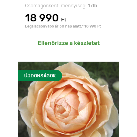
Csomagonkénti mennyiség:
1 db
18 990
Ft
Legalacsonyabb ár 30 nap alatt:* 18 990 Ft
Ellenőrizze a készletet
ÚJDONSÁGOK