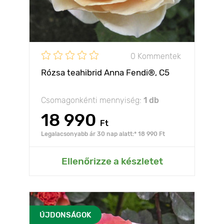
0 Kommentek
Rózsa teahibrid Anna Fendi®, C5
Csomagonkénti mennyiség:
1 db
18 990
Ft
Legalacsonyabb ár 30 nap alatt:* 18 990 Ft
Ellenőrizze a készletet
ÚJDONSÁGOK