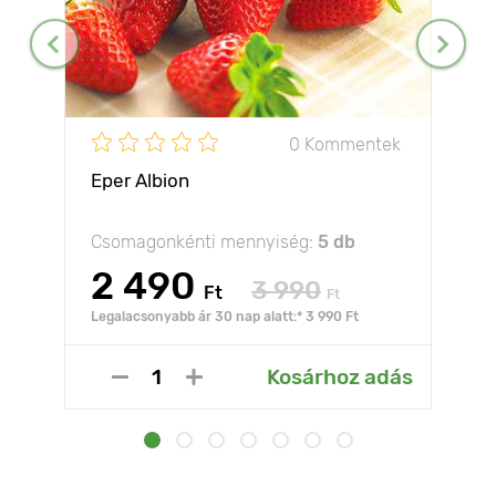
0 Kommentek
Eper Albion
Csomagonkénti mennyiség:
5 db
2 490
3 990
Ft
Ft
Legalacsonyabb ár 30 nap alatt:* 3 990 Ft
Kosárhoz adás