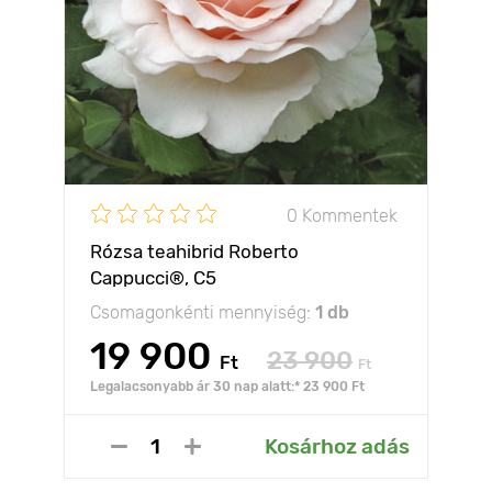
0 Kommentek
Rózsa teahibrid Roberto
Cappucci®, C5
Csomagonkénti mennyiség:
1 db
19 900
23 900
Ft
Ft
Legalacsonyabb ár 30 nap alatt:* 23 900 Ft
Kosárhoz adás