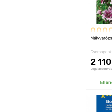
Fényigény
Mályvarózs
Csomagonké
2 110
Legalacsonyabb
Hozzáad
Ellen
Jellemzők