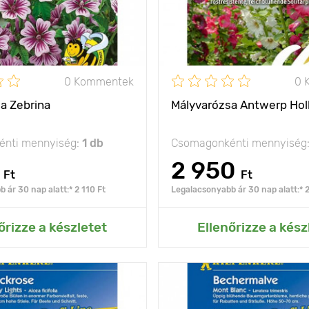
Ültetési távolság
nap
Fényigény
0 Kommentek
0 
a Zebrina
Mályvarózsa Antwerp Hol
nti mennyiség:
1 db
Csomagonkénti mennyiség
2 950
Ft
Ft
 ár 30 nap alatt:* 2 110 Ft
Legalacsonyabb ár 30 nap alatt:* 2
ás az Én kertemhez
Hozzáadás az Én ke
őrizze a készletet
Ellenőrizze a kész
ez a fajta igazi
Jellemzők
színes
remekmű!