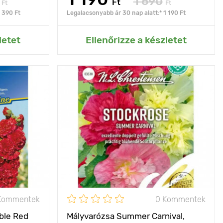
1 690
Ft
Ft
Ft
 390 Ft
Legalacsonyabb ár 30 nap alatt:* 1 190 Ft
rtemhez
Hozzáadás az Én kertemhez
letet
Ellenőrizze a készletet
rágzás egész
Jellemzők
hatalmas, dupla
nyáron
virágzat
100 - 150 cm
Kifejlett kori
140 - 150 cm
magasság
40 х 30 cm
Ültetési távolság
40 х 50 cm
nap
Fényigény
nap
Kommentek
0 Kommentek
ble Red
Mályvarózsa Summer Carnival,