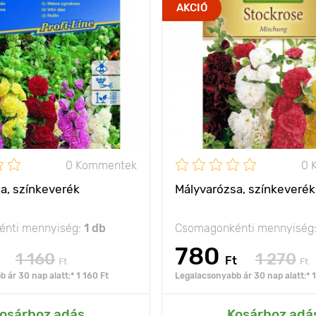
ideális fajta
Jellemzők
na
AKCIÓ
díszültetésre
150 - 200 cm
Kifejlett kori
1
magasság
olság
40 х 30 cm
Ültetési távolság
nap
Fényigény
0 Kommentek
0 
a, színkeverék
Mályvarózsa, színkeverék
nti mennyiség:
1 db
Csomagonkénti mennyiség
780
1 160
1 270
Ft
Ft
Ft
 ár 30 nap alatt:* 1 160 Ft
Legalacsonyabb ár 30 nap alatt:* 1
ás az Én kertemhez
Hozzáadás az Én ke
osárhoz adás
Kosárhoz adá