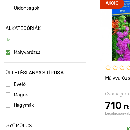
Jellemzők
AKCIÓ
Újdonságok
Kifejlett kori
magasság
ALKATEGÓRIÁK
Ültetési táv
M
Fényigény
Mályvarózsa
ÜLTETÉSI ANYAG TÍPUSA
Mályvarózs
Évelő
Csomagonké
Magok
710
Hagymák
Ft
Legalacsonyabb
GYÜMÖLCS
Hozzáad
K