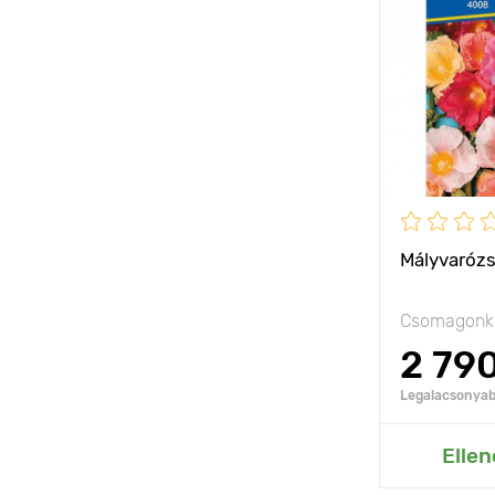
Kifejlett kori
magasság
Ültetési táv
Fényigény
Mályvarózs
Csomagonké
2 79
Legalacsonyabb
Hozzáad
Ellen