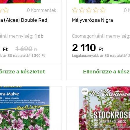
0 Kommentek
0 
- 40°С
a (Alcea) Double Red
Mályvarózsa Nigra
nti mennyiség:
1 db
Csomagonkénti mennyiség
0
2 110
1 690
Ft
Ft
Ft
 ár 30 nap alatt:* 1 390 Ft
Legalacsonyabb ár 30 nap alatt:* 2
ás az Én kertemhez
Hozzáadás az Én ke
őrizze a készletet
Ellenőrizze a kész
a virágokat piros
Jellemzők
virá
csíkok díszítik
gy
90 - 100 cm
Kifejlett kori
magasság
olság
30 х 20 cm