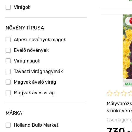
Virágok
Jellemzők
NÖVÉNY TÍPUSA
Kifejlett kori
Alpesi növények magok
magasság
Évelő növények
Ültetési táv
Virágmagok
Fényigény
Tavaszi virághagymák
Magvak ávelő virág
Magvak áves virág
Mályvarózs
színkever
MÁRKA
Csomagonké
Holland Bulb Market
730