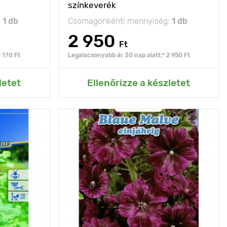
színkeverék
:
1 db
Csomagonkénti mennyiség:
1 db
2 950
Ft
 170 Ft
Legalacsonyabb ár 30 nap alatt:* 2 950 Ft
rtemhez
Hozzáadás az Én kertemhez
letet
Ellenőrizze a készletet
dületes fajta
Jellemzők
csokrok készítésére
alkalmas
100 - 150 cm
Kifejlett kori
150 - 180 cm
magasság
40 х 30 cm
Ültetési távolság
40 - 60 cm
nap
Fényigény
nap, félárnyék