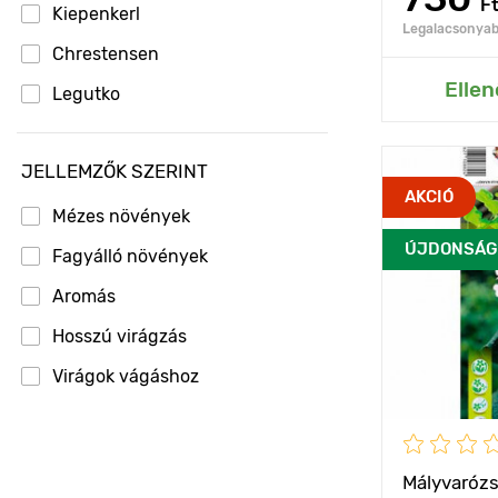
F
Kiepenkerl
Legalacsonyabb
Chrestensen
Hozzáad
Ellen
Legutko
JELLEMZŐK SZERINT
Jellemzők
AKCIÓ
Mézes növények
ÚJDONSÁG
Kifejlett kori
Fagyálló növények
magasság
Aromás
Ültetési táv
Hosszú virágzás
Ültetési mél
Virágok vágáshoz
Fényigény
Fagyállóság
Mályvarózs