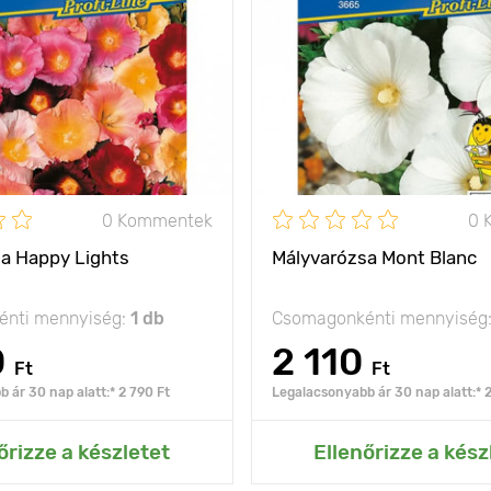
100 - 150 cm
Kifejlett kori
magasság
olság
40 х 30 cm
Ültetési távolság
nap
Fényigény
0 Kommentek
0 
a Happy Lights
Mályvarózsa Mont Blanc
nti mennyiség:
1 db
Csomagonkénti mennyiség
0
2 110
Ft
Ft
 ár 30 nap alatt:* 2 790 Ft
Legalacsonyabb ár 30 nap alatt:* 2
ás az Én kertemhez
Hozzáadás az Én ke
őrizze a készletet
Ellenőrizze a kész