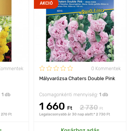
gy virágok a
Jellemzők
csoda a
AKCIÓ
háttérben
virágágyásban!
50 - 200 cm
Kifejlett kori
100 - 150 cm
magasság
40 - 50 cm
Ültetési távolság
40 х 30 cm
nap
Fényigény
nap
Kommentek
0 Kommentek
Mályvarózsa Chaters Double Pink
:
1 db
Csomagonkénti mennyiség:
1 db
1 660
2 730
Ft
Ft
 270 Ft
Legalacsonyabb ár 30 nap alatt:* 2 730 Ft
rtemhez
Hozzáadás az Én kertemhez
s
Kosárhoz adás