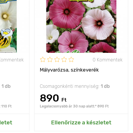
kertet
30 - 50 cm
Kifejlett kori
40 - 50 cm
magasság
35 х 35 cm
Ültetési távolság
30 х 40 cm
nap
Fényigény
nap
Kommentek
0 Kommentek
Mályvarózsa, színkeverék
:
1 db
Csomagonkénti mennyiség:
1 db
890
Ft
 110 Ft
Legalacsonyabb ár 30 nap alatt:* 890 Ft
rtemhez
Hozzáadás az Én kertemhez
letet
Ellenőrizze a készletet