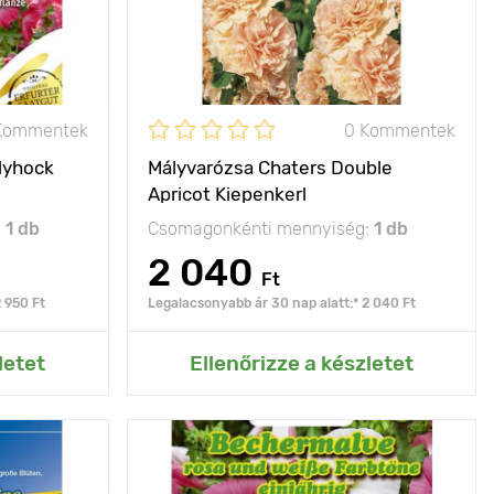
40 х 50 cm
Ültetési távolság
25 x 30 cm
nap
Fényigény
napos, félárnyékos
Kommentek
0 Kommentek
lyhock
Mályvarózsa Chaters Double
Apricot Kiepenkerl
:
1 db
Csomagonkénti mennyiség:
1 db
2 040
Ft
 950 Ft
Legalacsonyabb ár 30 nap alatt:* 2 040 Ft
rtemhez
Hozzáadás az Én kertemhez
letet
Ellenőrizze a készletet
 és gyönyörű
Jellemzők
egész nyáron és ősz
virágok
közepéig díszíti a