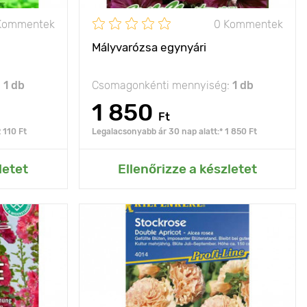
Kommentek
0 Kommentek
Mályvarózsa egynyári
:
1 db
Csomagonkénti mennyiség:
1 db
1 850
Ft
 110 Ft
Legalacsonyabb ár 30 nap alatt:* 1 850 Ft
rtemhez
Hozzáadás az Én kertemhez
letet
Ellenőrizze a készletet
gzásával sok
Jellemzők
csomag körülbelül 30
éven át
növény számára
önyörködtet
,évelő növény
160 - 180 cm
Kifejlett kori
1.2 - 1.5 m
magasság