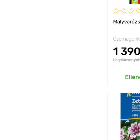
Fagyállóság
Mályvarózs
Csomagonké
1 39
Legalacsonyabb
Hozzáad
Ellen
Jellemzők
Kifejlett kori
magasság
Ültetési táv