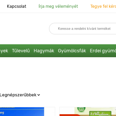
Kapcsolat
Írja meg véleményét
Tegye fel kér
nyek
Tűlevelű
Hagymák
Gyümölcsfák
Erdei gyümö
Legnépszerűbbek