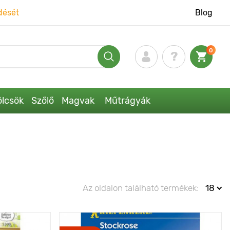
dését
Blog
0
lcsök
Szőlő
Magvak
Műtrágyák
Az oldalon található termékek:
18