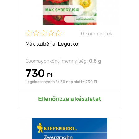
0 Kommentek
Mák szibériai Legutko
Csomagonkénti mennyiség:
0.5 g
730
Ft
Legalacsonyabb ár 30 nap alatt:* 730 Ft
Ellenőrizze a készletet