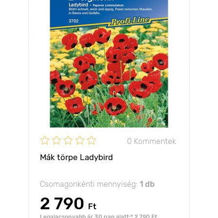
0 Kommentek
Mák törpe Ladybird
Csomagonkénti mennyiség:
1 db
2 790
Ft
Legalacsonyabb ár 30 nap alatt:* 2 790 Ft