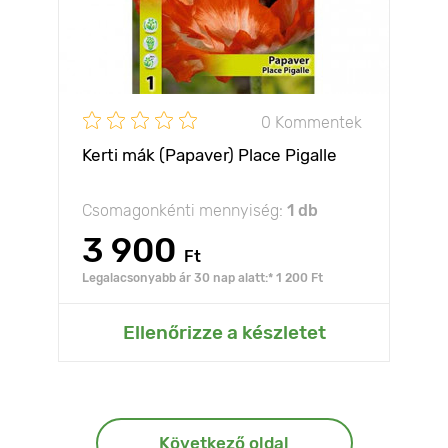
0 Kommentek
Kerti mák (Papaver) Place Pigalle
Csomagonkénti mennyiség:
1 db
3 900
Ft
Legalacsonyabb ár 30 nap alatt:* 1 200 Ft
Ellenőrizze a készletet
Következő oldal