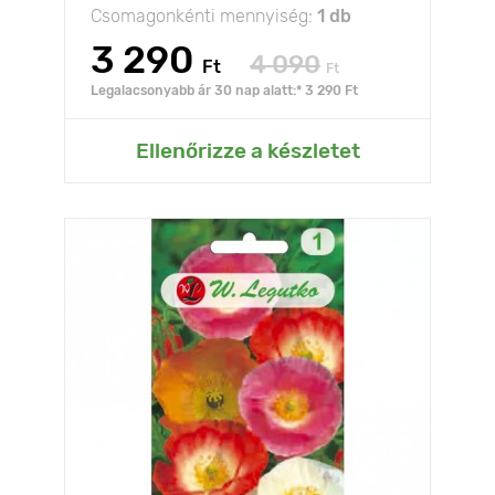
Csomagonkénti mennyiség:
1 db
3 290
4 090
Ft
Ft
Legalacsonyabb ár 30 nap alatt:* 3 290 Ft
Ellenőrizze a készletet