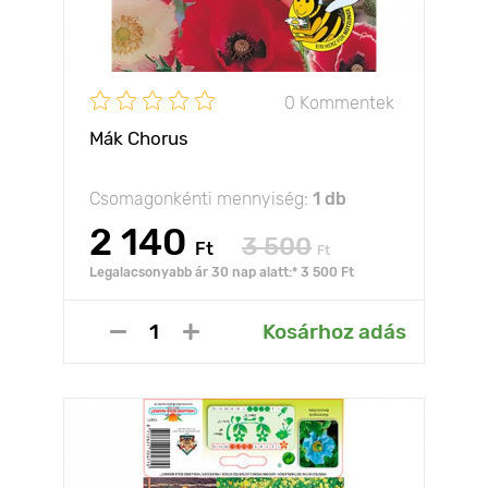
0 Kommentek
Mák Chorus
Csomagonkénti mennyiség:
1 db
2 140
3 500
Ft
Ft
Legalacsonyabb ár 30 nap alatt:* 3 500 Ft
Kosárhoz adás