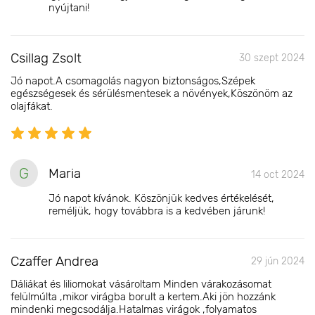
nyújtani!
Csillag Zsolt
30 szept 2024
Jó napot.A csomagolás nagyon biztonságos,Szépek
egészségesek és sérülésmentesek a növények,Köszönöm az
olajfákat.
G
Maria
14 oct 2024
Jó napot kívánok. Köszönjük kedves értékelését,
reméljük, hogy továbbra is a kedvében járunk!
Czaffer Andrea
29 jún 2024
Dáliákat és liliomokat vásároltam Minden várakozásomat
felülmúlta ,mikor virágba borult a kertem.Aki jön hozzánk
mindenki megcsodálja.Hatalmas virágok ,folyamatos