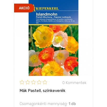
AKCIÓ
0 Kommentek
Mák Pastell, színkeverék
Csomagonkénti mennyiség:
1 db