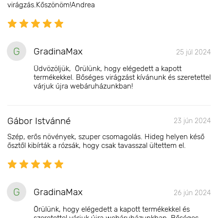
virágzás.Kőszönöm!Andrea
G
GradinaMax
25 júl 2024
Üdvözöljük, Örülünk, hogy elégedett a kapott
termékekkel. Bőséges virágzást kívánunk és szeretettel
várjuk újra webáruházunkban!
Gábor Istvánné
23 jún 2024
Szép, erős növények, szuper csomagolás. Hideg helyen késő
ősztől kibírták a rózsák, hogy csak tavasszal ültettem el.
G
GradinaMax
26 jún 2024
Örülünk, hogy elégedett a kapott termékekkel és