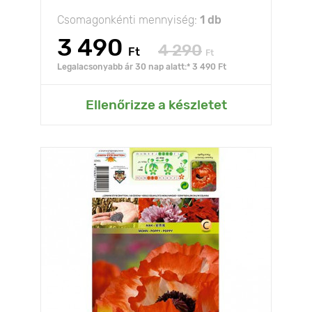
Csomagonkénti mennyiség:
1 db
3 490
4 290
Ft
Ft
Legalacsonyabb ár 30 nap alatt:* 3 490 Ft
Ellenőrizze a készletet