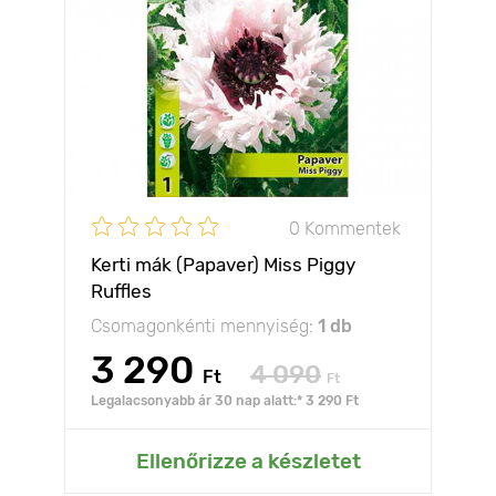
0 Kommentek
Kerti mák (Papaver) Miss Piggy
Ruffles
Csomagonkénti mennyiség:
1 db
3 290
4 090
Ft
Ft
Legalacsonyabb ár 30 nap alatt:* 3 290 Ft
Ellenőrizze a készletet