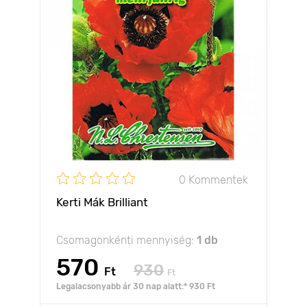
0 Kommentek
Kerti Mák Brilliant
Csomagonkénti mennyiség:
1 db
570
930
Ft
Ft
Legalacsonyabb ár 30 nap alatt:* 930 Ft