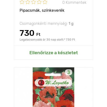
0 Kommentek
Pipacsmák, színkeverék
Csomagonkénti mennyiség:
1 g
730
Ft
Legalacsonyabb ár 30 nap alatt:* 730 Ft
Ellenőrizze a készletet