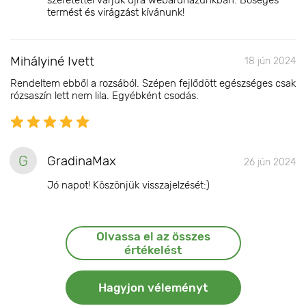
szeretettel várjuk újra webáruházunkban. Bőséges
termést és virágzást kívánunk!
Mihályiné Ivett
18 jún 2024
Rendeltem ebből a rozsából. Szépen fejlődött egészséges csak
rózsaszín lett nem lila. Egyébként csodás.
G
GradinaMax
26 jún 2024
Jó napot! Köszönjük visszajelzését:)
Olvassa el az összes
értékelést
Hagyjon véleményt