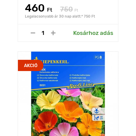
460
750
Ft
Ft
Legalacsonyabb ár 30 nap alatt:* 750 Ft
Kosárhoz adás
AKCIÓ