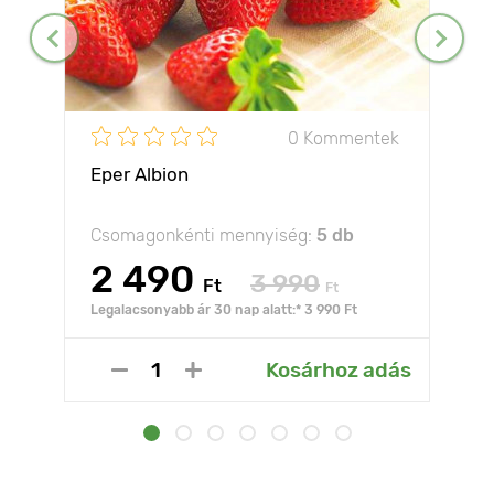
0 Kommentek
Eper Albion
Csomagonkénti mennyiség:
5 db
2 490
3 990
Ft
Ft
Legalacsonyabb ár 30 nap alatt:* 3 990 Ft
Kosárhoz adás