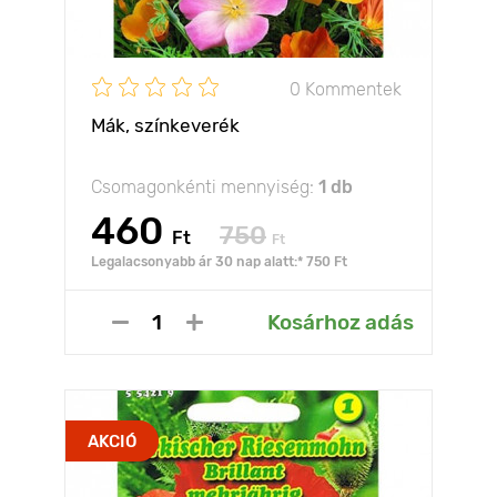
0 Kommentek
Mák, színkeverék
Csomagonkénti mennyiség:
1 db
460
750
Ft
Ft
Legalacsonyabb ár 30 nap alatt:* 750 Ft
Kosárhoz adás
AKCIÓ