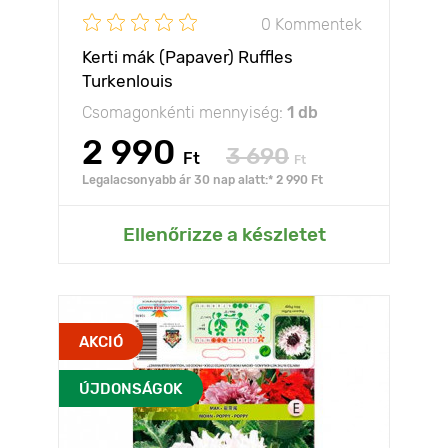
0 Kommentek
Kerti mák (Papaver) Ruffles
Turkenlouis
Csomagonkénti mennyiség:
1 db
2 990
3 690
Ft
Ft
Legalacsonyabb ár 30 nap alatt:* 2 990 Ft
Ellenőrizze a készletet
AKCIÓ
ÚJDONSÁGOK