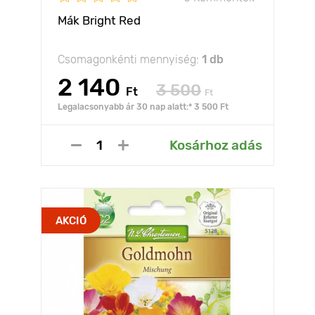
Mák Bright Red
Csomagonkénti mennyiség:
1 db
2 140
3 500
Ft
Ft
Legalacsonyabb ár 30 nap alatt:* 3 500 Ft
Kosárhoz adás
AKCIÓ