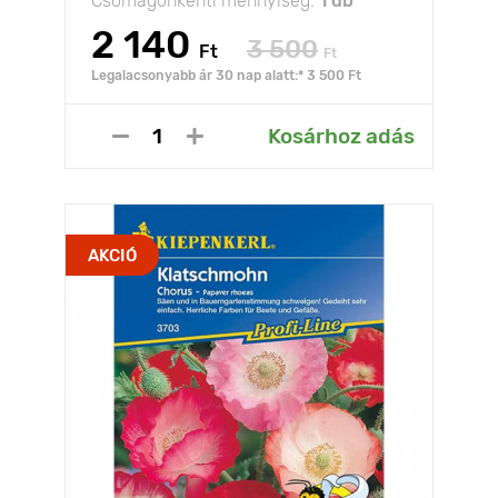
Csomagonkénti mennyiség:
1 db
2 140
3 500
Ft
Ft
Legalacsonyabb ár 30 nap alatt:* 3 500 Ft
Kosárhoz adás
AKCIÓ