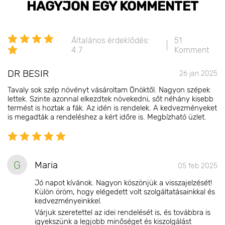
HAGYJON EGY KOMMENTET
Általános érdeklődés:
51
4.7
Komment
DR BESIR
26 jan 2025
Tavaly sok szép növényt vásároltam Önöktől. Nagyon szépek
lettek. Szinte azonnal elkezdtek növekedni, sőt néhány kisebb
termést is hoztak a fák. Az idén is rendelek. A kedvezményeket
is megadták a rendeléshez a kért időre is. Megbízható üzlet.
G
Maria
05 feb 2025
Jó napot kívánok. Nagyon köszönjük a visszajelzését!
Külön öröm, hogy elégedett volt szolgáltatásainkkal és
kedvezményeinkkel.
Várjuk szeretettel az idei rendelését is, és továbbra is
igyekszünk a legjobb minőséget és kiszolgálást