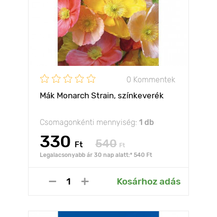
0 Kommentek
Mák Monarch Strain, színkeverék
Csomagonkénti mennyiség:
1 db
330
540
Ft
Ft
Legalacsonyabb ár 30 nap alatt:* 540 Ft
Kosárhoz adás