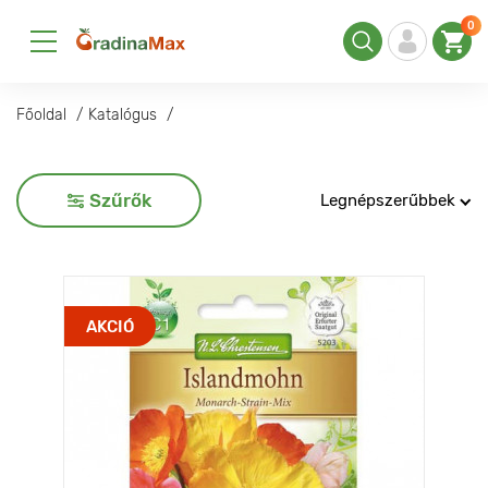
0
Főoldal
Katalógus
Szűrők
Legnépszerűbbek
AKCIÓ