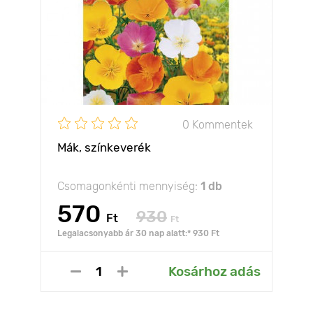
0 Kommentek
Mák, színkeverék
Csomagonkénti mennyiség:
1 db
570
930
Ft
Ft
Legalacsonyabb ár 30 nap alatt:* 930 Ft
Kosárhoz adás