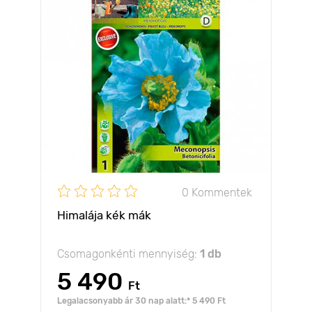
0 Kommentek
Himalája kék mák
Csomagonkénti mennyiség:
1 db
5 490
Ft
Legalacsonyabb ár 30 nap alatt:* 5 490 Ft