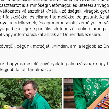
pasztalatot is a minőségi vetőmagok és ültetési anyag
változatos választékát kínáljuk zöldségek, virágok, g
ert faiskolákkal és elismert termelőkkel dolgozunk. Az 
nyal rendelkeznek, és agronómusaink személyesen vála
yagot biztosítjuk, speciális telefonos és online támogat
el vagy információkkal állnak az Ön rendelkezésére.
övetjük cégünk mottóját: „Minden, ami a legjobb az Ön
ok, hagymák és élő növények forgalmazásának nagy 
legjobb fajtáit tartalmazza: