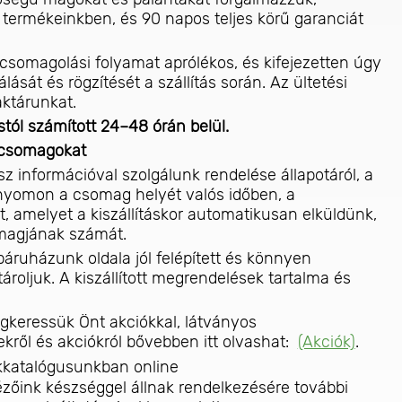
termékeinkben, és 90 napos teljes körű garanciát
csomagolási folyamat aprólékos, és kifejezetten úgy
álását és rögzítését a szállítás során. Az ültetési
aktárunkat.
tól számított 24–48 órán belül.
a csomagokat
z információval szolgálunk rendelése állapotáról, a
se nyomon a csomag helyét valós időben, a
, amelyet a kiszállításkor automatikusan elküldünk,
omagjának számát.
áruházunk oldala jól felépített és könnyen
roljuk. A kiszállított megrendelések tartalma és
keressük Önt akciókkal, látványos
ről és akciókról bővebben itt olvashat:
(Akciók)
.
katalógusunkban online
ézőink készséggel állnak rendelkezésére további