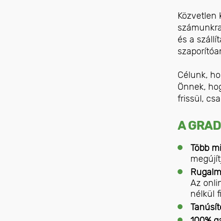
Közvetlen 
számunkra.
és a szállí
szaporítóa
Célunk, ho
Önnek, hog
frissül, cs
A GRAD
Több mi
megújít
Rugalma
Az onli
nélkül 
Tanúsít
100% ga