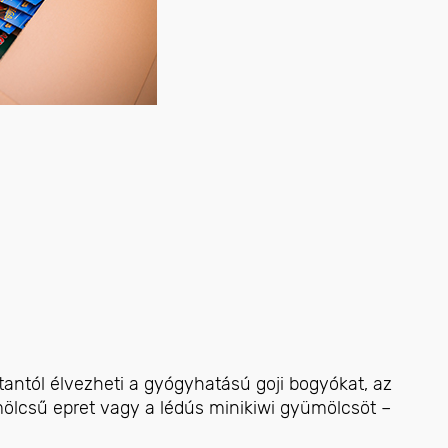
stantól élvezheti a gyógyhatású goji bogyókat, az
mölcsű epret vagy a lédús minikiwi gyümölcsöt –