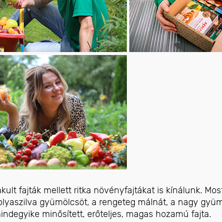
kult fajták mellett ritka növényfajtákat is kínálunk. Mo
tolyaszilva gyümölcsöt, a rengeteg málnát, a nagy gyü
ndegyike minősített, erőteljes, magas hozamú fajta.