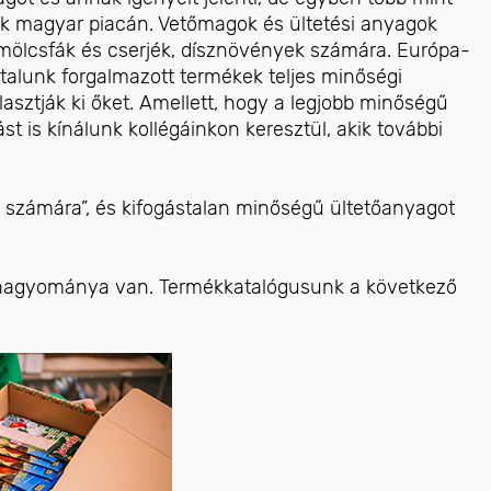
ok magyar piacán. Vetőmagok és ültetési anyagok
yümölcsfák és cserjék, dísznövények számára. Európa-
általunk forgalmazott termékek teljes minőségi
sztják ki őket. Amellett, hogy a legjobb minőségű
ást is kínálunk kollégáinkon keresztül, akik további
 számára”, és kifogástalan minőségű ültetőanyagot
hagyománya van. Termékkatalógusunk a következő