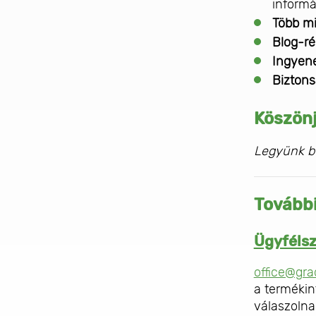
informá
Több mi
Blog-ré
Ingyene
Biztons
Köszönj
Legyünk bü
További
Ügyfélsz
office@gr
a termékin
válaszolna