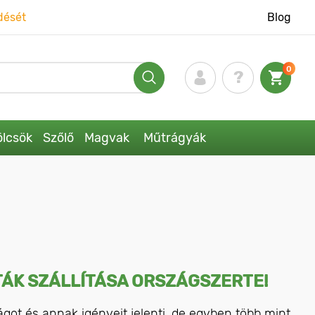
dését
Blog
0
lcsök
Szőlő
Magvak
Műtrágyák
ÁK SZÁLLÍTÁSA ORSZÁGSZERTE!
ágot és annak igényeit jelenti, de egyben több mint