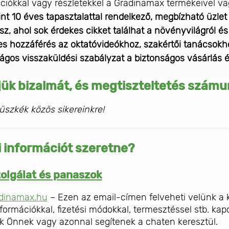
ciókkal vagy részletekkel a Gradinamax termékeivel vag
nt 10 éves tapasztalattal rendelkező, megbízható üzlet
sz, ahol sok érdekes cikket találhat a növényvilágról és
s hozzáférés az oktatóvideókhoz, szakértői tanácsokh
ágos visszaküldési szabályzat a biztonságos vásárlás
ük bizalmát, és megtiszteltetés számun
szkék közös sikereinkre!
 információt szeretne?
olgálat és panaszok
adinamax.hu
– Ezen az email-címen felveheti velünk a k
formációkkal, fizetési módokkal, termesztéssel stb. kap
k Önnek vagy azonnal segítenek a chaten keresztül.