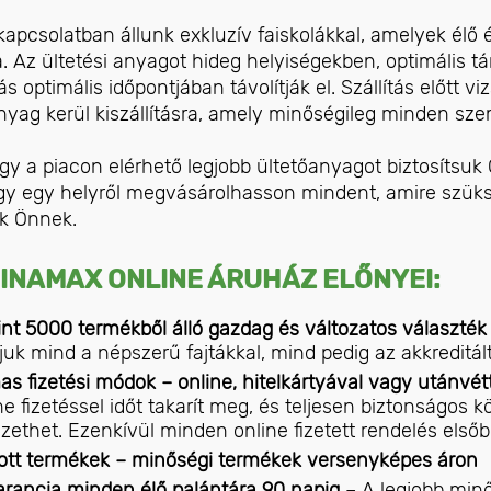
kapcsolatban állunk exkluzív faiskolákkal, amelyek élő
 Az ültetési anyagot hideg helyiségekben, optimális tá
tás optimális időpontjában távolítják el. Szállítás előtt v
nyag kerül kiszállításra, amely minőségileg minden sz
gy a piacon elérhető legjobb ültetőanyagot biztosítsuk
y egy helyről megvásárolhasson mindent, amire szüks
ak Önnek.
INAMAX ONLINE ÁRUHÁZ ELŐNYEI:
nt 5000 termékből álló gazdag és változatos választé
juk mind a népszerű fajtákkal, mind pedig az akkreditált
s fizetési módok – online, hitelkártyával vagy utánvét
ne fizetéssel időt takarít meg, és teljesen biztonságos k
fizethet. Ezenkívül minden online fizetett rendelés elsőb
ott termékek – minőségi termékek versenyképes áron
rancia minden élő palántára 90 napig
– A legjobb min