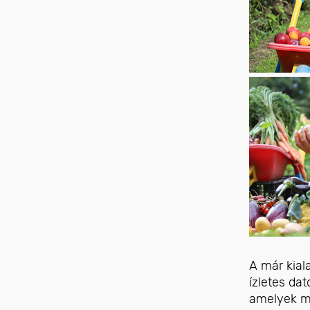
A már kiala
ízletes da
amelyek mi