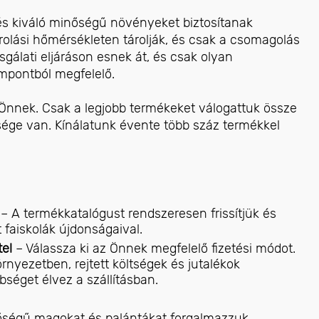
 és kiváló minőségű növényeket biztosítanak
rolási hőmérsékleten tárolják, és csak a csomagolás
izsgálati eljáráson esnek át, és csak olyan
empontból megfelelő.
 Önnek. Csak a legjobb termékeket válogattuk össze
ége van. Kínálatunk évente több száz termékkel
k
– A termékkatalógust rendszeresen frissítjük és
 faiskolák újdonságaival.
tel
– Válassza ki az Önnek megfelelő fizetési módot.
örnyezetben, rejtett költségek és jutalékok
bséget élvez a szállításban.
őségű magokat és palántákat forgalmazzuk,