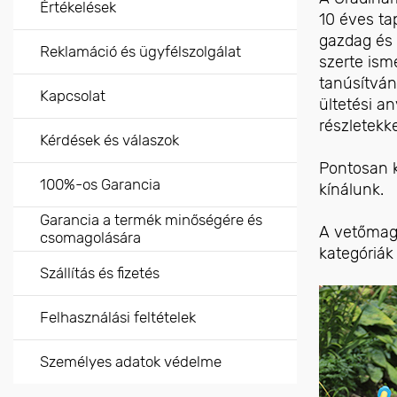
Értékelések
10 éves ta
gazdag és 
Reklamáció és ügyfélszolgálat
szerte ism
tanúsítván
Kapcsolat
ültetési an
részletekk
Kérdések és válaszok
Pontosan k
100%-os Garancia
kínálunk.
Garancia a termék minőségére és
A vetőmag
csomagolására
kategóriák 
Szállítás és fizetés
Felhasználási feltételek
Személyes adatok védelme