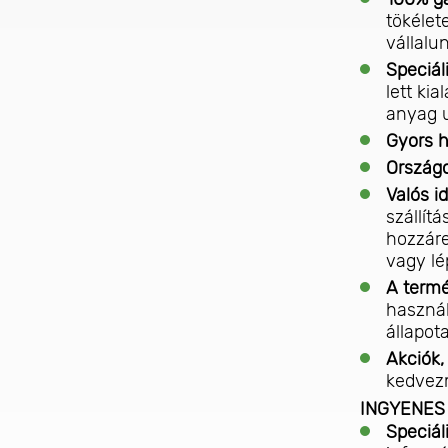
tökélet
vállalu
Speciál
lett kia
anyag u
Gyors h
Országo
Valós i
szállít
hozzáre
vagy lé
A termé
használ
állapot
Akciók,
kedvezm
INGYENES t
Speciál