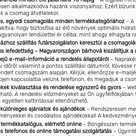
esen alkalmazkodva hazánk viszonyaihoz. Ezért bízunk 
nk a csomag átvételekor.
is, egyedi csomagolás minden termékkategóriához
– A 
lakítva, hogy biztosítsa az élő növények optimális hidrat
gyanolyan lendülettel ér célba, mint ahogy elhagyta r
ázhoz szállítás futárszolgálaton keresztül a csomagolás
s lefedettség – Magyarországon bárhová kiszállítjuk 
dejű e-mail-információ a rendelés állapotáról
– Naprakés
ási időről valamint a pontos szállítási dátumról. Köves
ndelt csomagszám alapján. Kérjük, ellenőrizze e-mailjét
pjen kapcsolatba velünk telefonon, és megadjuk a cs
kek kiválasztása és rendelése egyszerű és gyors
– Web
ható. A rendelési előzményeket az Ön ügyfélfiókjában tá
a egyetlen kattintással ellenőrizhető.
 különleges ajánlatok és ajándékok
– Rendszeresen meg
ényekkel és csodálatos ajándékokkal! A kedvezmények
ermékkatalógus, elérhető online
- Böngésszen termék
is telefonos és online támogatási szolgáltatás
– Ügyint