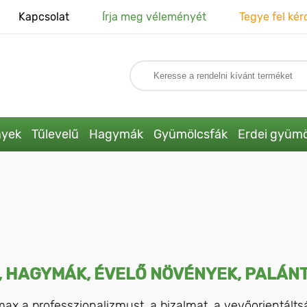
Kapcsolat
Írja meg véleményét
Tegye fel kér
nyek
Tűlevelű
Hagymák
Gyümölcsfák
Erdei gyümö
 HAGYMÁK, ÉVELŐ NÖVÉNYEK, PALÁNT
ax a professzionalizmust, a bizalmat, a vevőorientálts