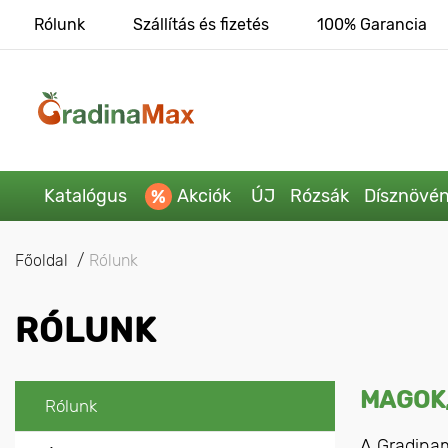
Rólunk
Szállítás és fizetés
100% Garancia
Katalógus
Akciók
ÚJ
Rózsák
Dísznövé
Főoldal
Rólunk
RÓLUNK
MAGOK,
Rólunk
A Gradinam