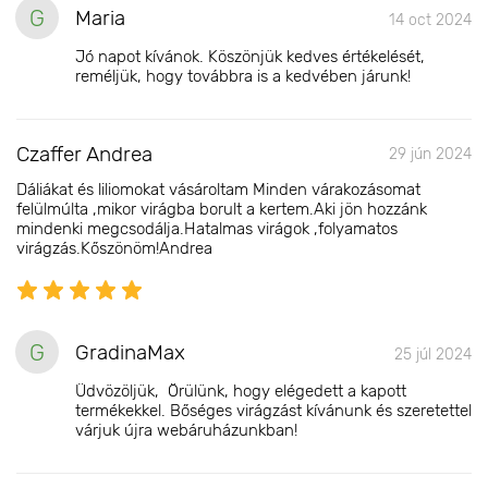
G
Maria
14 oct 2024
Jó napot kívánok. Köszönjük kedves értékelését,
reméljük, hogy továbbra is a kedvében járunk!
Czaffer Andrea
29 jún 2024
Dáliákat és liliomokat vásároltam Minden várakozásomat
felülmúlta ,mikor virágba borult a kertem.Aki jön hozzánk
mindenki megcsodálja.Hatalmas virágok ,folyamatos
virágzás.Kőszönöm!Andrea
G
GradinaMax
25 júl 2024
Üdvözöljük, Örülünk, hogy elégedett a kapott
termékekkel. Bőséges virágzást kívánunk és szeretettel
várjuk újra webáruházunkban!