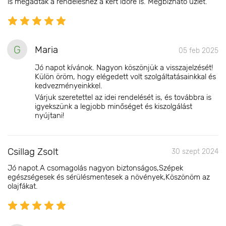
is megadták a rendeléshez a kért időre is. Megbízható üzlet.
G
Maria
05 feb 2025
Jó napot kívánok. Nagyon köszönjük a visszajelzését!
Külön öröm, hogy elégedett volt szolgáltatásainkkal és
kedvezményeinkkel.
Várjuk szeretettel az idei rendelését is, és továbbra is
igyekszünk a legjobb minőséget és kiszolgálást
nyújtani!
Csillag Zsolt
30 szept 2024
Jó napot.A csomagolás nagyon biztonságos,Szépek
egészségesek és sérülésmentesek a növények,Köszönöm az
olajfákat.