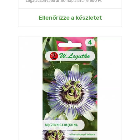
Legalacsonyabb ár 30 nap alatt:* 6 500 Ft
Ellenőrizze a készletet