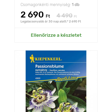
Csomagonkénti mennyiség:
1 db
2 690
4 490
Ft
Ft
Legalacsonyabb ár 30 nap alatt:* 2 690 Ft
Ellenőrizze a készletet