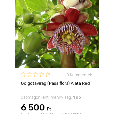
0 Kommentek
Golgotavirág (Passiflora) Alata Red
Csomagonkénti mennyiség:
1 db
6 500
Ft