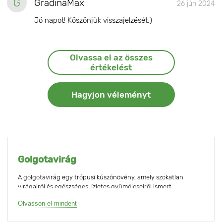
G
GradinaMax
26 jún 2024
Jó napot! Köszönjük visszajelzését:)
Olvassa el az összes
értékelést
Hagyjon véleményt
Golgotavirág
A golgotavirág egy trópusi kúszónövény, amely szokatlan
virágairól és egészséges, ízletes gyümölcseiről ismert,
golgotagyümölcsként ismert. Természetes termesztési
Olvasson el mindent
körülmények között (Brazília, Peru, mediterrán országok,
Ausztrália) örökzöld cserje, akár 10 méter hosszú, rugalmas