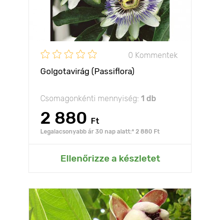
0 Kommentek
Golgotavirág (Passiflora)
Csomagonkénti mennyiség:
1 db
2 880
Ft
Legalacsonyabb ár 30 nap alatt:* 2 880 Ft
Ellenőrizze a készletet