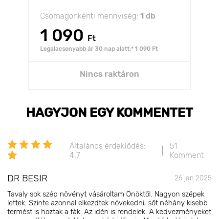
Csomagonkénti mennyiség:
1 db
1 090
Ft
Legalacsonyabb ár 30 nap alatt:* 1 090 Ft
Nincs raktáron
HAGYJON EGY KOMMENTET
Általános érdeklődés:
51
4.7
Komment
DR BESIR
26 jan 2025
Tavaly sok szép növényt vásároltam Önöktől. Nagyon szépek
lettek. Szinte azonnal elkezdtek növekedni, sőt néhány kisebb
termést is hoztak a fák. Az idén is rendelek. A kedvezményeket