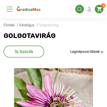
0
Főoldal
Katalógus
Golgotavirág
GOLGOTAVIRÁG
Szűrők
Legnépszerűbbek