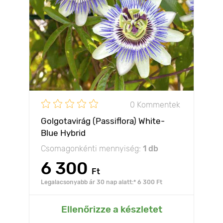
0 Kommentek
Golgotavirág (Passiflora) White-
Blue Hybrid
Csomagonkénti mennyiség:
1 db
6 300
Ft
Legalacsonyabb ár 30 nap alatt:* 6 300 Ft
Ellenőrizze a készletet