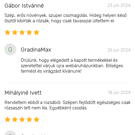
Gábor Istvánné
23 jún 2024
Szép, erős növények, szuper csomagolás. Hideg helyen késő
ősztől kibírták a rózsák, hogy csak tavasszal ültettem el.
G
GradinaMax
26 jún 2024
Örülünk, hogy elégedett a kapott termékekkel és
szeretettel várjuk újra webáruházunkban. Bőséges
termést és virágzást kívánunk!
Mihályiné Ivett
18 jún 2024
Rendeltem ebből a rozsából. Szépen fejlődött egészséges csak
rózsaszín lett nem lila. Egyébként csodás.