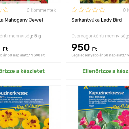
0 Kommentek
0 
ka Mahogany Jewel
Sarkantyúka Lady Bird
nti mennyiség:
5 g
Csomagonkénti mennyiség
0
950
Ft
Ft
 ár 30 nap alatt:* 1 390 Ft
Legalacsonyabb ár 30 nap alatt:* 
ás az Én kertemhez
Hozzáadás az Én ke
őrizze a készletet
Ellenőrizze a kész
lombozat felett
Jellemzők
virá
virágzik
20 - 30 cm
Kifejlett kori
magasság
olság
40 х 30 cm
Ültetési távolság