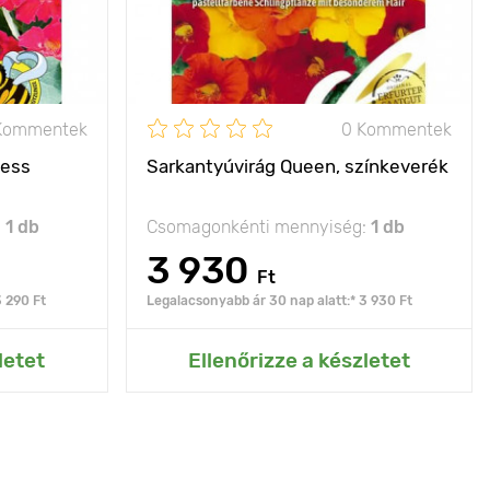
Fényigény
nap
nap
Kommentek
0 Kommentek
cess
Sarkantyúvirág Queen, színkeverék
:
1 db
Csomagonkénti mennyiség:
1 db
3 930
Ft
3 290 Ft
Legalacsonyabb ár 30 nap alatt:* 3 930 Ft
rtemhez
Hozzáadás az Én kertemhez
letet
Ellenőrizze a készletet