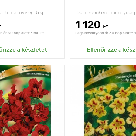
nti mennyiség:
5 g
Csomagonkénti mennyiség
1 120
t
Ft
 ár 30 nap alatt:* 950 Ft
Legalacsonyabb ár 30 nap alatt:* 1
ás az Én kertemhez
Hozzáadás az Én ke
őrizze a készletet
Ellenőrizze a kész
fényes fajta
Jellemzők
szerén
cserepekhez
30 - 40 cm
Kifejlett kori
magasság
olság
40 х 40 cm
Ültetési távolság
nap, félárnyék
Fényigény
na