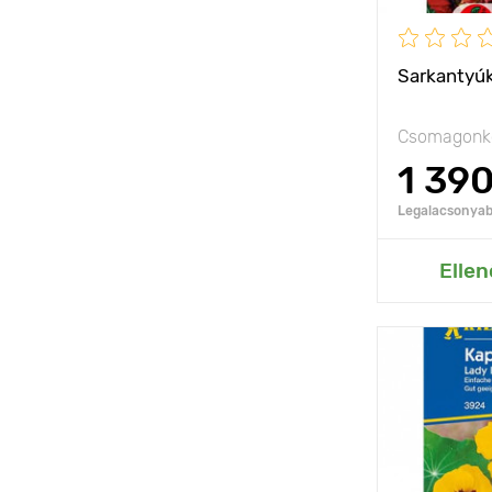
Sarkantyú
Csomagonké
1 39
Legalacsonyabb
Hozzáad
Ellen
Jellemzők
Kifejlett kori
magasság
Ültetési táv