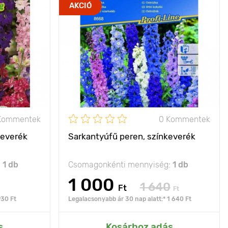
kéletes fajta
Jellemzők
kiváló csoportos
AKCIÓ
háttérnek
növény
50 - 200 cm
Kifejlett kori
100 - 150 cm
magasság
30 - 40 cm
Ültetési távolság
40 х 40 cm
p, félárnyék
Fényigény
nap
Kommentek
0 Kommentek
keverék
Sarkantyúfű peren, színkeverék
:
1 db
Csomagonkénti mennyiség:
1 db
1 000
1 640
Ft
Ft
930 Ft
Legalacsonyabb ár 30 nap alatt:* 1 640 Ft
rtemhez
Hozzáadás az Én kertemhez
s
Kosárhoz adás