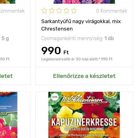
Kommentek
0 Kommentek
Sarkantyúfű nagy virágokkal, mix
Chrestensen
:
5 g
Csomagonkénti mennyiség:
1 db
990
Ft
950 Ft
Legalacsonyabb ár 30 nap alatt:* 990 Ft
rtemhez
Hozzáadás az Én kertemhez
letet
Ellenőrizze a készletet
gai és levelei
Jellemzők
csodálatos keverék
ehetőek
Kifejlett kori
20 - 30 cm
15 - 25 cm
magasság
Ültetési távolság
30 х 30 cm
20 х 20 cm