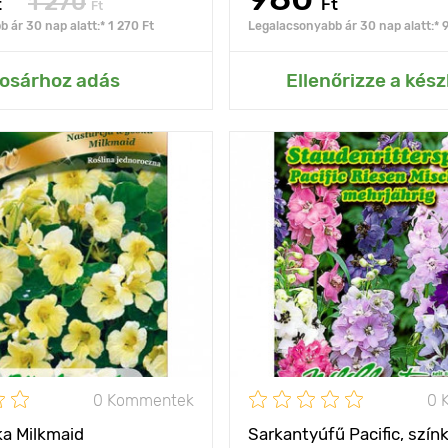
1 270
t
Ft
Ft
 ár 30 nap alatt:* 1 270 Ft
Legalacsonyabb ár 30 nap alatt:* 
ás az Én kertemhez
Hozzáadás az Én ke
osárhoz adás
Ellenőrizze a kész
függőleges
Jellemzők
sokáig n
díszítéshez
dekor
2,5 - 3 m
Kifejlett kori
1
magasság
olság
50 х 50 cm
Ültetési távolság
nap, félárnyék
Fényigény
na
0 Kommentek
0 
a Milkmaid
Sarkantyúfű Pacific, szín