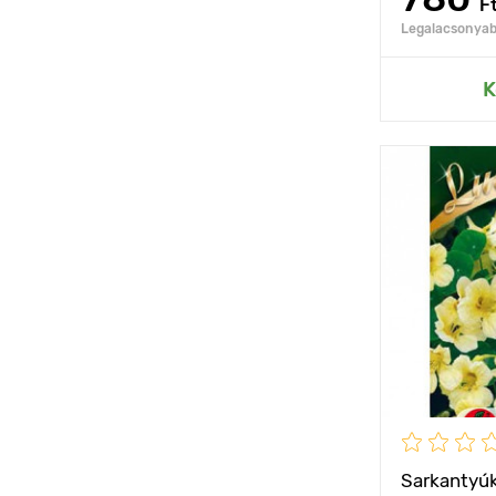
F
Legalacsonyabb
Hozzáad
K
Jellemzők
Kifejlett kori
magasság
Ültetési táv
Fényigény
Sarkantyúk