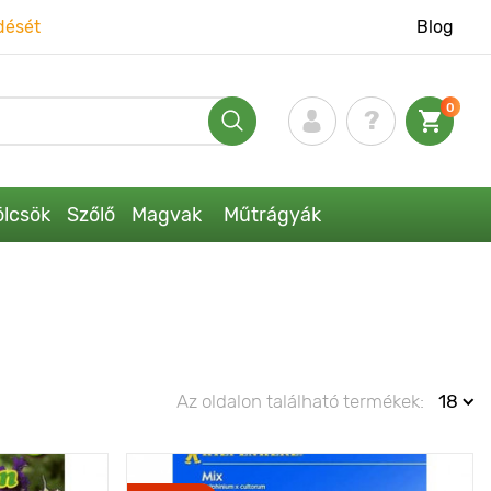
dését
Blog
0
lcsök
Szőlő
Magvak
Műtrágyák
Az oldalon található termékek:
18