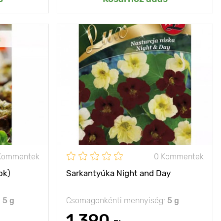
cserepes
Jellemzők
harmonikus keverék
rmesztéshez
egy elegáns
erkélyhez
30 - 40 cm
Kifejlett kori
30 - 40 cm
magasság
40 х 40 cm
Ültetési távolság
40 х 40 cm
p, félárnyék
Fényigény
nap, félárnyék
Kommentek
0 Kommentek
ok)
Sarkantyúka Night and Day
:
5 g
Csomagonkénti mennyiség:
5 g
1 390