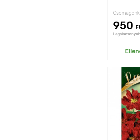
Csomagonké
950
F
Legalacsonyabb
Hozzáad
Ellen
Jellemzők
Kifejlett kori
magasság
Ültetési táv
Fényigény