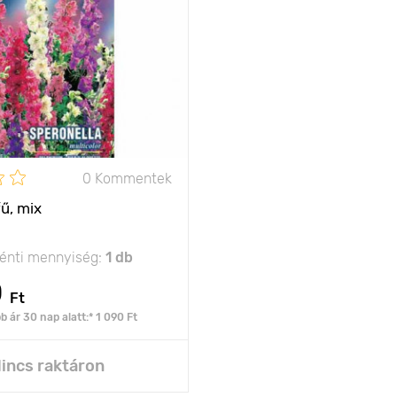
0 Kommentek
ű, mix
nti mennyiség:
1 db
0
Ft
 ár 30 nap alatt:* 1 090 Ft
incs raktáron