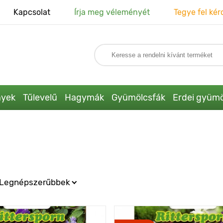
Kapcsolat
Írja meg véleményét
Tegye fel kér
nyek
Tűlevelű
Hagymák
Gyümölcsfák
Erdei gyümö
Legnépszerűbbek