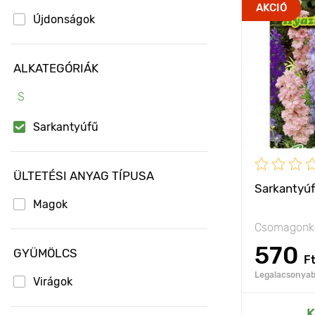
Jellemzők
AKCIÓ
Újdonságok
Kifejlett kori
magasság
ALKATEGÓRIÁK
Ültetési táv
S
Fényigény
Sarkantyúfű
ÜLTETÉSI ANYAG TÍPUSA
Sarkantyúf
Magok
Csomagonké
570
GYÜMÖLCS
F
Legalacsonyabb
Virágok
Hozzáad
K