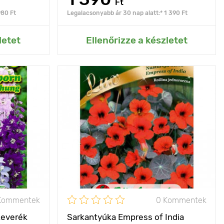
Ft
980 Ft
Legalacsonyabb ár 30 nap alatt:* 1 390 Ft
rtemhez
Hozzáadás az Én kertemhez
letet
Ellenőrizze a készletet
em veszíti el
Jellemzők
ritka fajta, kifinomult
atív hatását
virágoskertbe
50 - 200 cm
Kifejlett kori
20 - 30 cm
magasság
30 - 40 cm
Ültetési távolság
40 х 30 cm
p, félárnyék
Fényigény
nap, félárnyék
Kommentek
0 Kommentek
keverék
Sarkantyúka Empress of India