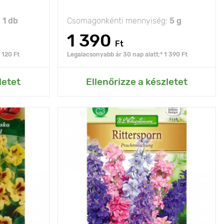
:
1 db
Csomagonkénti mennyiség:
5 g
1 390
Ft
 120 Ft
Legalacsonyabb ár 30 nap alatt:* 1 390 Ft
rtemhez
Hozzáadás az Én kertemhez
letet
Ellenőrizze a készletet
y és elegáns
Jellemzők
virágkompozíciókhoz
fajta
Kifejlett kori
70 cm
30 - 40 cm
magasság
Ültetési távolság
40 - 50 cm
40 х 40 cm
Fényigény
napos, félárnyékos
p, félárnyék