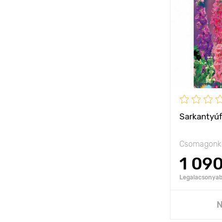
Sarkantyúf
Csomagonké
1 09
Legalacsonyabb
N