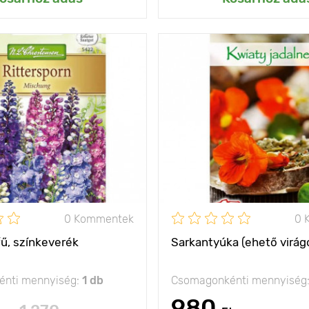
sok kertész álma!
Jellemzők
te
150 - 200 cm
Kifejlett kori
magasság
olság
30 - 40 cm
Ültetési távolság
nap, félárnyék
Fényigény
na
0 Kommentek
0 
ű, színkeverék
Sarkantyúka (ehető virág
nti mennyiség:
1 db
Csomagonkénti mennyiség
980