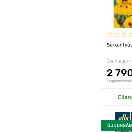
Fényigény
Sarkantyúv
Csomagonké
2 79
Legalacsonyabb
Hozzáad
Ellen
ÚJDONSÁG