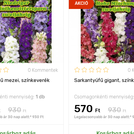
hatalmas példány a
Jellemzők
tö
AKCIÓ
virágok között!
150 - 200 cm
Kifejlett kori
1
magasság
olság
30 - 40 cm
Ültetési távolság
nap, félárnyék
Fényigény
na
0 Kommentek
0 
ű mezei, színkeverék
Sarkantyúfű gigant, szín
nti mennyiség:
1 db
Csomagonkénti mennyiség
570
930
930
t
Ft
Ft
Ft
 ár 30 nap alatt:* 930 Ft
Legalacsonyabb ár 30 nap alatt:* 
ás az Én kertemhez
Hozzáadás az Én ke
osárhoz adás
Kosárhoz adá