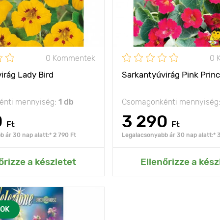
nap
Fényigény
0 Kommentek
0 
irág Lady Bird
Sarkantyúvirág Pink Prin
nti mennyiség:
1 db
Csomagonkénti mennyiség
0
3 290
Ft
Ft
 ár 30 nap alatt:* 2 790 Ft
Legalacsonyabb ár 30 nap alatt:* 
ás az Én kertemhez
Hozzáadás az Én ke
őrizze a készletet
Ellenőrizze a kész
OK