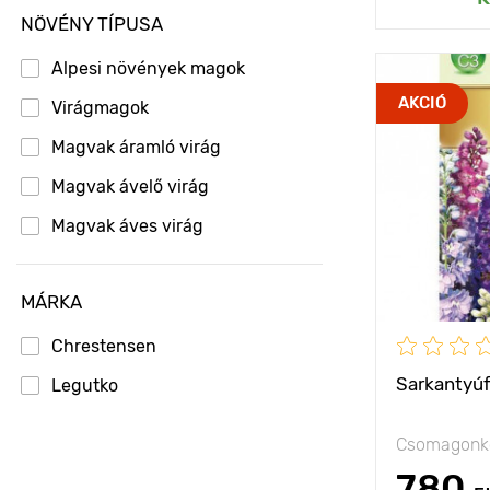
NÖVÉNY TÍPUSA
Alpesi növények magok
Jellemzők
AKCIÓ
Virágmagok
Kifejlett kori
Magvak áramló virág
magasság
Magvak ávelő virág
Ültetési táv
Magvak áves virág
Fényigény
MÁRKA
Chrestensen
Sarkantyúf
Legutko
Csomagonké
780