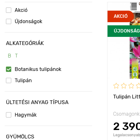
Akció
Jellemzők
AKCIÓ
Újdonságok
Kifejlett kori
ÚJDONSÁG
magasság
ALKATEGÓRIÁK
Ültetési táv
B
T
Ültetési mél
Botanikus tulipánok
Fényigény
Tulipán
Fagyállóság
Tulipán Lit
ÜLTETÉSI ANYAG TÍPUSA
Csomagonké
Hagymák
2 39
Legalacsonyabb
GYÜMÖLCS