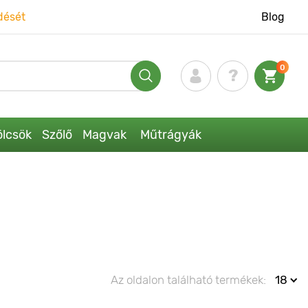
dését
Blog
0
lcsök
Szőlő
Magvak
Műtrágyák
Az oldalon található termékek:
18