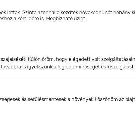
k lettek. Szinte azonnal elkezdtek növekedni, sőt néhány ki
hez a kért időre is. Megbízható üzlet.
szajelzését! Külön öröm, hogy elégedett volt szolgáltatása
és továbbra is igyekszünk a legjobb minőséget és kiszolgálást 
ségesek és sérülésmentesek a növények,Köszönöm az olajf