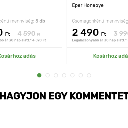
Eper Honeoye
énti mennyiség:
5 db
Csomagonkénti mennyisé
0
2 490
4 590
3 99
Ft
Ft
Ft
b ár 30 nap alatt:* 4 590 Ft
Legalacsonyabb ár 30 nap alatt:* 
Kosárhoz adás
Kosárhoz adá
HAGYJON EGY KOMMENTE