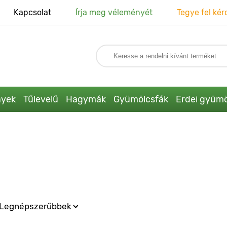
Kapcsolat
Írja meg véleményét
Tegye fel kér
nyek
Tűlevelű
Hagymák
Gyümölcsfák
Erdei gyümö
Legnépszerűbbek