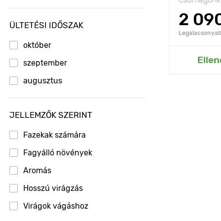
2 09
ÜLTETÉSI IDŐSZAK
Legalacsonyabb
október
Hozzáad
Ellen
szeptember
augusztus
JELLEMZŐK SZERINT
Fazekak számára
Fagyálló növények
Aromás
Hosszú virágzás
Virágok vágáshoz