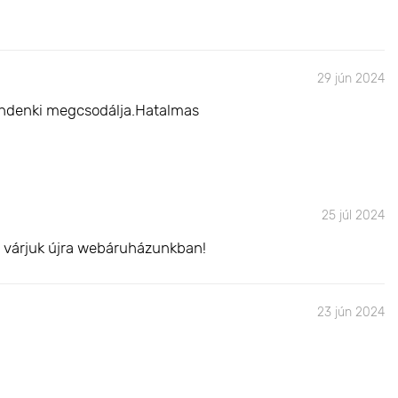
29 jún 2024
mindenki megcsodálja.Hatalmas
25 júl 2024
l várjuk újra webáruházunkban!
23 jún 2024