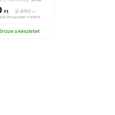
0
2 690
Ft
Ft
 ár 30 nap alatt:* 2 690 Ft
ás az Én kertemhez
őrizze a készletet