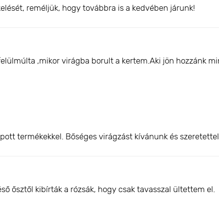
elését, reméljük, hogy továbbra is a kedvében járunk!
felülmúlta ,mikor virágba borult a kertem.Aki jön hozzánk 
pott termékekkel. Bőséges virágzást kívánunk és szeretette
 ősztől kibírták a rózsák, hogy csak tavasszal ültettem el.