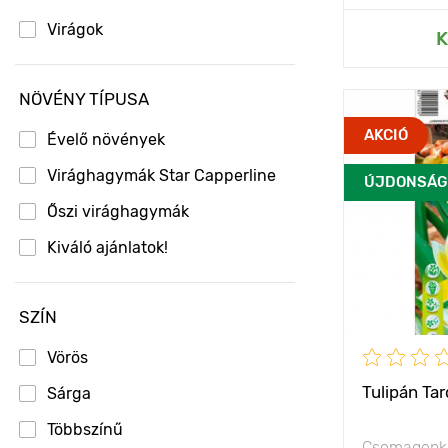
Virágok
Hozzáad
K
NÖVÉNY TÍPUSA
Jellemzők
AKCIÓ
Évelő növények
Virághagymák Star Capperline
ÚJDONSÁG
Kifejlett kori
magasság
Őszi virághagymák
Ültetési táv
Kiváló ajánlatok!
Ültetési mél
SZÍN
Fényigény
Vörös
Fagyállóság
Tulipán Ta
Sárga
Többszínű
Csomagonké