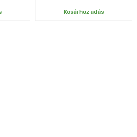
rtemhez
Hozzáadás az Én kertemhez
s
Kosárhoz adás