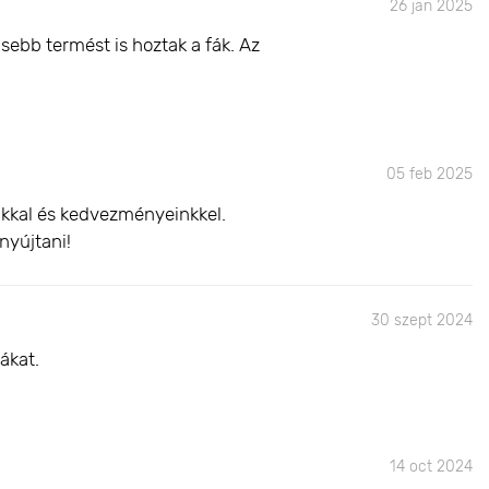
26 jan 2025
sebb termést is hoztak a fák. Az
05 feb 2025
inkkal és kedvezményeinkkel.
nyújtani!
30 szept 2024
ákat.
14 oct 2024