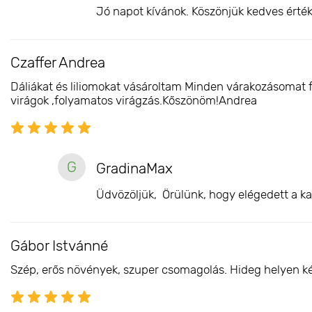
Jó napot kívánok. Köszönjük kedves érték
Czaffer Andrea
Dáliákat és liliomokat vásároltam Minden várakozásomat 
virágok ,folyamatos virágzás.Kőszönöm!Andrea
G
GradinaMax
Üdvözöljük, Örülünk, hogy elégedett a ka
Gábor Istvánné
Szép, erős növények, szuper csomagolás. Hideg helyen késő