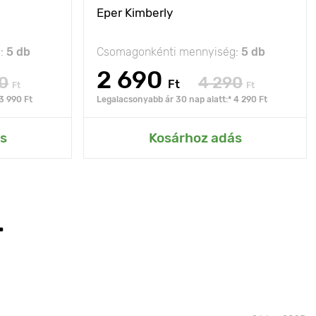
Eper Kimberly
g:
5 db
Csomagonkénti mennyiség:
5 db
2 690
0
4 290
Ft
Ft
Ft
3 990 Ft
Legalacsonyabb ár 30 nap alatt:* 4 290 Ft
s
Kosárhoz adás
T