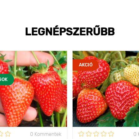
LEGNÉPSZERŰBB
AKCIÓ
GOK
0 Kommentek
0