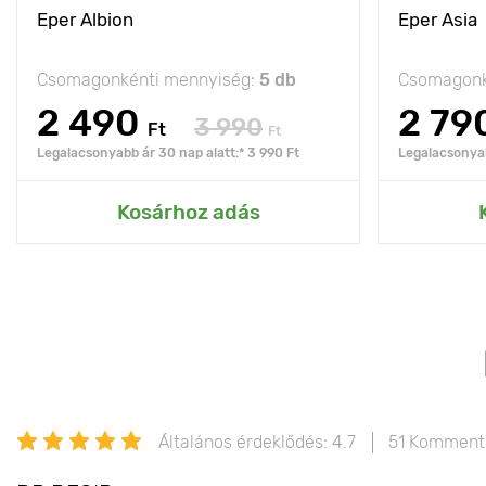
Eper Albion
Eper Asia
Csomagonkénti mennyiség:
5 db
Csomagonk
2 490
2 79
3 990
Ft
Ft
Legalacsonyabb ár 30 nap alatt:* 3 990 Ft
Legalacsonyab
Kosárhoz adás
Általános érdeklődés: 4.7
51 Komment