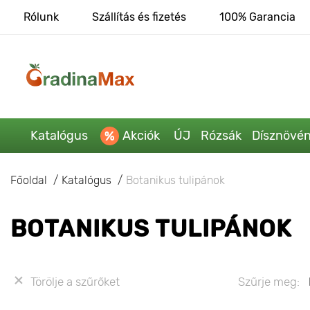
Rólunk
Szállítás és fizetés
100% Garancia
Katalógus
Akciók
ÚJ
Rózsák
Dísznövé
Főoldal
Katalógus
Botanikus tulipánok
BOTANIKUS TULIPÁNOK
Törölje a szűrőket
Szűrje meg: