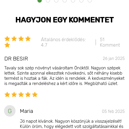
HAGYJON EGY KOMMENTET
Általános érdeklődés:
51
4.7
Komment
DR BESIR
26 jan 2025
Tavaly sok szép növényt vásároltam Önöktől. Nagyon szépek
lettek. Szinte azonnal elkezdtek növekedni, sőt néhány kisebb
termést is hoztak a fák. Az idén is rendelek. A kedvezményeket
is megadták a rendeléshez a kért időre is. Megbízható üzlet.
G
Maria
05 feb 2025
Jó napot kívánok. Nagyon köszönjük a visszajelzését!
Külön öröm, hogy elégedett volt szolgáltatásainkkal és