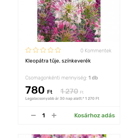
0 Kommentek
Kleopátra tűje, színkeverék
Csomagonkénti mennyiség:
1 db
780
1 270
Ft
Ft
Legalacsonyabb ár 30 nap alatt:* 1 270 Ft
Kosárhoz adás