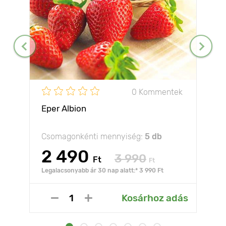
0 Kommentek
Eper Albion
Csomagonkénti mennyiség:
5 db
2 490
3 990
Ft
Ft
Legalacsonyabb ár 30 nap alatt:* 3 990 Ft
Kosárhoz adás