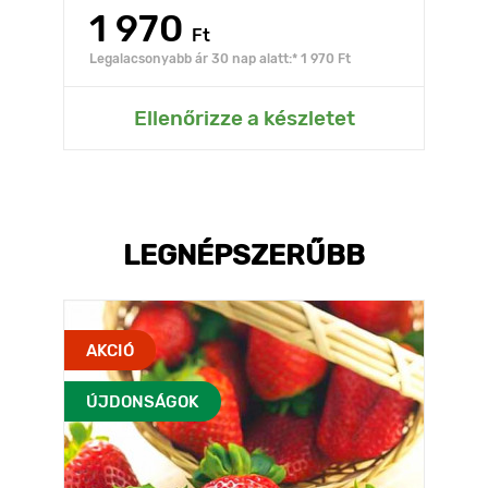
1 970
Ft
Legalacsonyabb ár 30 nap alatt:* 1 970 Ft
Ellenőrizze a készletet
LEGNÉPSZERŰBB
AKCIÓ
ÚJDONSÁGOK