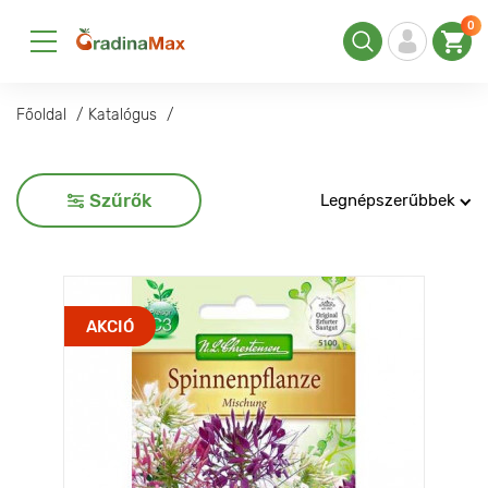
0
Főoldal
Katalógus
Szűrők
Legnépszerűbbek
AKCIÓ