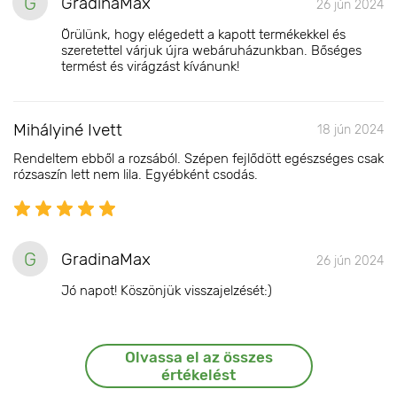
G
GradinaMax
26 jún 2024
Örülünk, hogy elégedett a kapott termékekkel és
szeretettel várjuk újra webáruházunkban. Bőséges
termést és virágzást kívánunk!
Mihályiné Ivett
18 jún 2024
Rendeltem ebből a rozsából. Szépen fejlődött egészséges csak
rózsaszín lett nem lila. Egyébként csodás.
G
GradinaMax
26 jún 2024
Jó napot! Köszönjük visszajelzését:)
Olvassa el az összes
értékelést