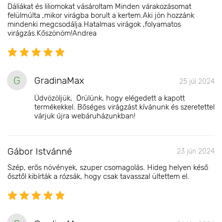
Dáliákat és liliomokat vásároltam Minden várakozásomat
felülmúlta ,mikor virágba borult a kertem.Aki jön hozzánk
mindenki megcsodálja.Hatalmas virágok ,folyamatos
virágzás.Kőszönöm!Andrea
G
GradinaMax
25 júl 2024
Üdvözöljük, Örülünk, hogy elégedett a kapott
termékekkel. Bőséges virágzást kívánunk és szeretettel
várjuk újra webáruházunkban!
Gábor Istvánné
23 jún 2024
Szép, erős növények, szuper csomagolás. Hideg helyen késő
ősztől kibírták a rózsák, hogy csak tavasszal ültettem el.