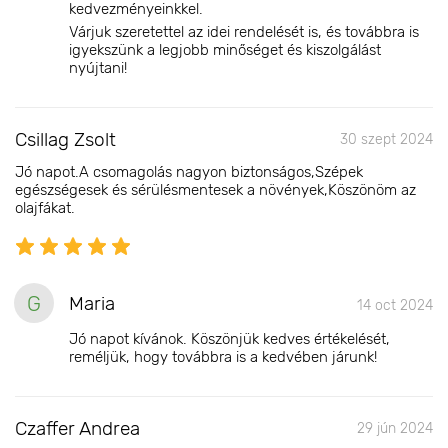
kedvezményeinkkel.
Várjuk szeretettel az idei rendelését is, és továbbra is
igyekszünk a legjobb minőséget és kiszolgálást
nyújtani!
Csillag Zsolt
30 szept 2024
Jó napot.A csomagolás nagyon biztonságos,Szépek
egészségesek és sérülésmentesek a növények,Köszönöm az
olajfákat.
G
Maria
14 oct 2024
Jó napot kívánok. Köszönjük kedves értékelését,
reméljük, hogy továbbra is a kedvében járunk!
Czaffer Andrea
29 jún 2024