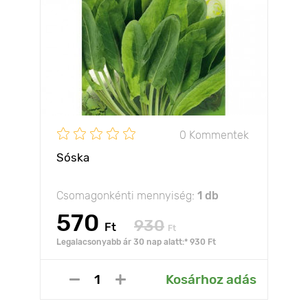
0 Kommentek
Sóska
Csomagonkénti mennyiség:
1 db
570
930
Ft
Ft
Legalacsonyabb ár 30 nap alatt:* 930 Ft
Kosárhoz adás