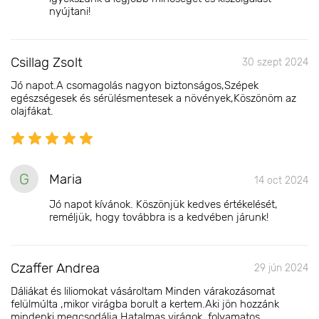
nyújtani!
Csillag Zsolt
30 szept 2024
Jó napot.A csomagolás nagyon biztonságos,Szépek
egészségesek és sérülésmentesek a növények,Köszönöm az
olajfákat.
G
Maria
14 oct 2024
Jó napot kívánok. Köszönjük kedves értékelését,
reméljük, hogy továbbra is a kedvében járunk!
Czaffer Andrea
29 jún 2024
Dáliákat és liliomokat vásároltam Minden várakozásomat
felülmúlta ,mikor virágba borult a kertem.Aki jön hozzánk
mindenki megcsodálja.Hatalmas virágok ,folyamatos