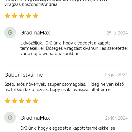
virágzás.Kőszönöm!Andrea
G
GradinaMax
25 júl 2024
Üdvözöljük, Örülünk, hogy elégedett a kapott
termékekkel. Bőséges virágzást kívánunk és szeretettel
várjuk újra webáruházunkban!
Gábor Istvánné
23 jún 2024
Szép, erős növények, szuper csomagolás. Hideg helyen késő
ősztől kibírták a rózsák, hogy csak tavasszal ültettem el.
G
GradinaMax
26 jún 2024
Örülünk, hogy elégedett a kapott termékekkel és