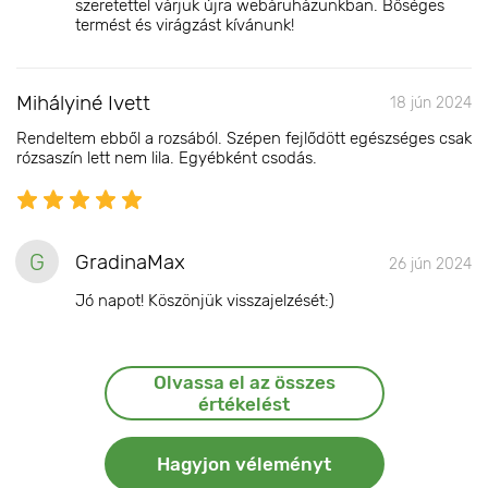
szeretettel várjuk újra webáruházunkban. Bőséges
termést és virágzást kívánunk!
Mihályiné Ivett
18 jún 2024
Rendeltem ebből a rozsából. Szépen fejlődött egészséges csak
rózsaszín lett nem lila. Egyébként csodás.
G
GradinaMax
26 jún 2024
Jó napot! Köszönjük visszajelzését:)
Olvassa el az összes
értékelést
Hagyjon véleményt