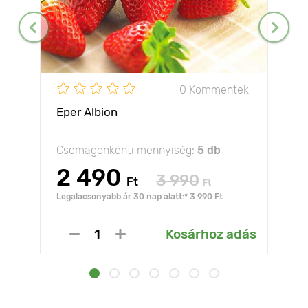
0 Kommentek
Eper Albion
Csomagonkénti mennyiség:
5 db
2 490
3 990
Ft
Ft
Legalacsonyabb ár 30 nap alatt:* 3 990 Ft
Kosárhoz adás