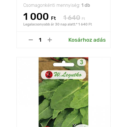
Csomagonkénti mennyiség:
1 db
1 000
1 640
Ft
Ft
Legalacsonyabb ár 30 nap alatt:* 1 640 Ft
Kosárhoz adás