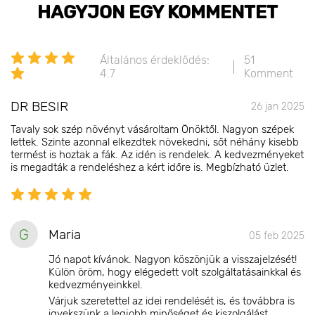
HAGYJON EGY KOMMENTET
Általános érdeklődés:
51
4.7
Komment
DR BESIR
26 jan 2025
Tavaly sok szép növényt vásároltam Önöktől. Nagyon szépek
lettek. Szinte azonnal elkezdtek növekedni, sőt néhány kisebb
termést is hoztak a fák. Az idén is rendelek. A kedvezményeket
is megadták a rendeléshez a kért időre is. Megbízható üzlet.
G
Maria
05 feb 2025
Jó napot kívánok. Nagyon köszönjük a visszajelzését!
Külön öröm, hogy elégedett volt szolgáltatásainkkal és
kedvezményeinkkel.
Várjuk szeretettel az idei rendelését is, és továbbra is
igyekszünk a legjobb minőséget és kiszolgálást