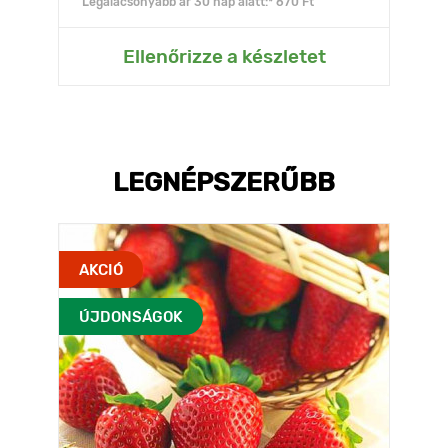
Legalacsonyabb ár 30 nap alatt:* 670 Ft
Ellenőrizze a készletet
LEGNÉPSZERŰBB
AKCIÓ
ÚJDONSÁGOK