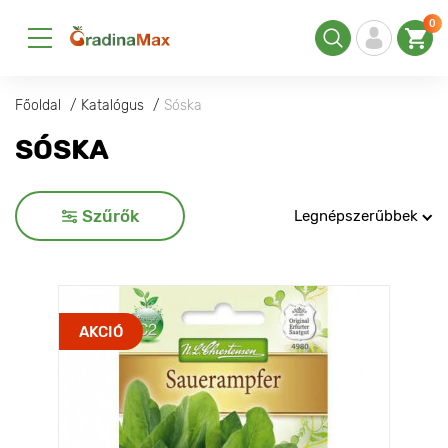
0
Főoldal
Katalógus
Sóska
SÓSKA
Szűrők
Legnépszerűbbek
AKCIÓ