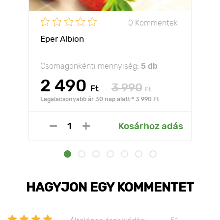
0 Kommentek
Eper Albion
Csomagonkénti mennyiség:
5 db
2 490
3 990
Ft
Ft
Legalacsonyabb ár 30 nap alatt:* 3 990 Ft
Kosárhoz adás
HAGYJON EGY KOMMENTET