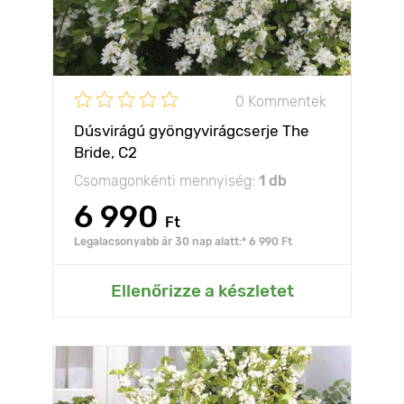
0 Kommentek
Dúsvirágú gyöngyvirágcserje The
Bride, C2
Csomagonkénti mennyiség:
1 db
6 990
Ft
Legalacsonyabb ár 30 nap alatt:* 6 990 Ft
Ellenőrizze a készletet