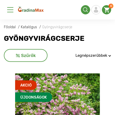
0
Főoldal
Katalógus
Gyöngyvirágcserje
GYÖNGYVIRÁGCSERJE
Szűrők
Legnépszerűbbek
AKCIÓ
ÚJDONSÁGOK