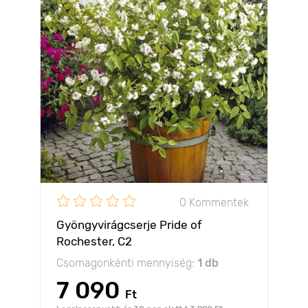
0 Kommentek
Gyöngyvirágcserje Pride of
Rochester, C2
Csomagonkénti mennyiség:
1 db
7 090
Ft