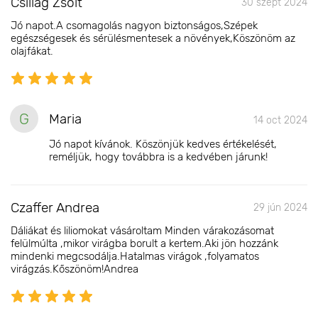
Csillag Zsolt
30 szept 2024
Jó napot.A csomagolás nagyon biztonságos,Szépek
egészségesek és sérülésmentesek a növények,Köszönöm az
olajfákat.
G
Maria
14 oct 2024
Jó napot kívánok. Köszönjük kedves értékelését,
reméljük, hogy továbbra is a kedvében járunk!
Czaffer Andrea
29 jún 2024
Dáliákat és liliomokat vásároltam Minden várakozásomat
felülmúlta ,mikor virágba borult a kertem.Aki jön hozzánk
mindenki megcsodálja.Hatalmas virágok ,folyamatos
virágzás.Kőszönöm!Andrea