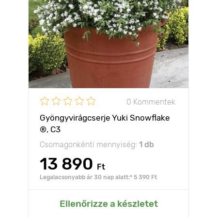
0 Kommentek
Gyöngyvirágcserje Yuki Snowflake
®, C3
Csomagonkénti mennyiség:
1 db
13 890
Ft
Legalacsonyabb ár 30 nap alatt:* 5 390 Ft
Ellenőrizze a készletet