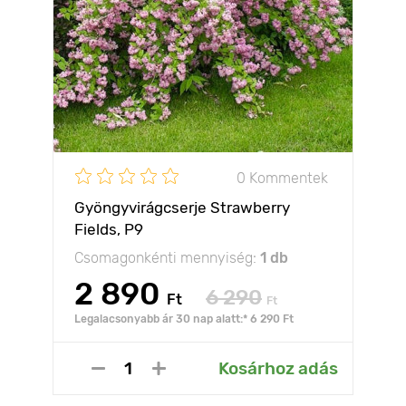
0 Kommentek
Gyöngyvirágcserje Strawberry
Fields, P9
Csomagonkénti mennyiség:
1 db
2 890
6 290
Ft
Ft
Legalacsonyabb ár 30 nap alatt:* 6 290 Ft
Kosárhoz adás