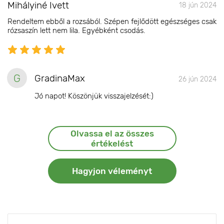
Mihályiné Ivett
18 jún 2024
Rendeltem ebből a rozsából. Szépen fejlődött egészséges csak
rózsaszín lett nem lila. Egyébként csodás.
G
GradinaMax
26 jún 2024
Jó napot! Köszönjük visszajelzését:)
Olvassa el az összes
értékelést
Hagyjon véleményt