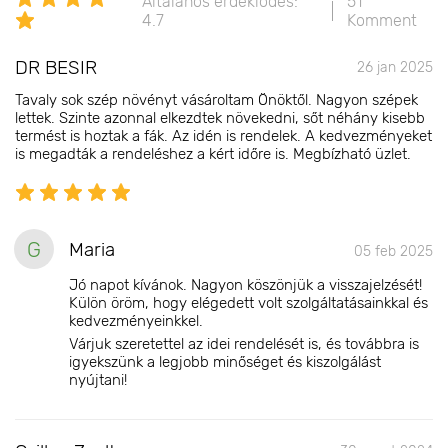
Általános érdeklődés:
51
4.7
Komment
DR BESIR
26 jan 2025
Tavaly sok szép növényt vásároltam Önöktől. Nagyon szépek
lettek. Szinte azonnal elkezdtek növekedni, sőt néhány kisebb
termést is hoztak a fák. Az idén is rendelek. A kedvezményeket
is megadták a rendeléshez a kért időre is. Megbízható üzlet.
G
Maria
05 feb 2025
Jó napot kívánok. Nagyon köszönjük a visszajelzését!
Külön öröm, hogy elégedett volt szolgáltatásainkkal és
kedvezményeinkkel.
Várjuk szeretettel az idei rendelését is, és továbbra is
igyekszünk a legjobb minőséget és kiszolgálást
nyújtani!