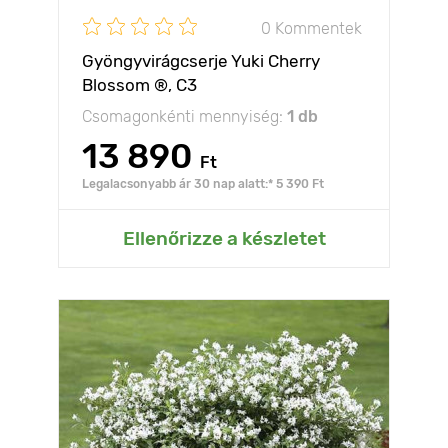
0 Kommentek
Gyöngyvirágcserje Yuki Cherry
Blossom ®, C3
Csomagonkénti mennyiség:
1 db
13 890
Ft
Legalacsonyabb ár 30 nap alatt:* 5 390 Ft
Ellenőrizze a készletet