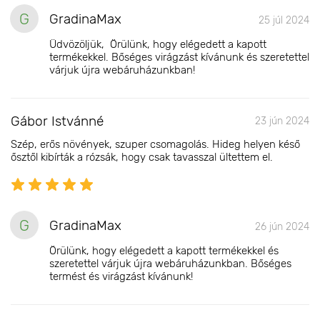
G
GradinaMax
25 júl 2024
Üdvözöljük, Örülünk, hogy elégedett a kapott
termékekkel. Bőséges virágzást kívánunk és szeretettel
várjuk újra webáruházunkban!
Gábor Istvánné
23 jún 2024
Szép, erős növények, szuper csomagolás. Hideg helyen késő
ősztől kibírták a rózsák, hogy csak tavasszal ültettem el.
G
GradinaMax
26 jún 2024
Örülünk, hogy elégedett a kapott termékekkel és
szeretettel várjuk újra webáruházunkban. Bőséges
termést és virágzást kívánunk!