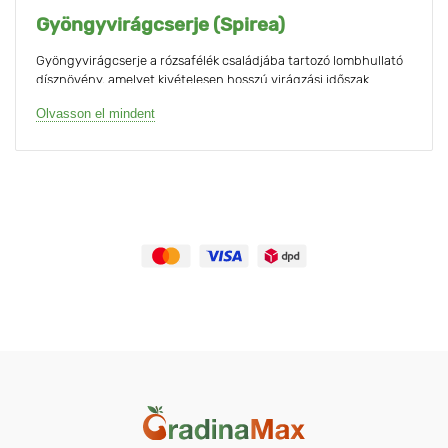
Gyöngyvirágcserje (Spirea)
Gyöngyvirágcserje a rózsafélék családjába tartozó lombhullató
dísznövény, amelyet kivételesen hosszú virágzási időszak
jellemez.
Olvasson el mindent
A számos fajta a bokor magasságában, a virágzat színében és
alakjában, a bonyolult lombozat változatosságában, a virágzás
idejében és időtartamában különbözik egymástól. A kultúra
igénytelensége, a légszennyezéshez való
alkalmazkodóképessége lehetővé teszi, hogy a cserjét
autópályák mentén, városi tereken és parkokban ültessék. Az
amatőr kertészetben a tűlevelűeket talajerősítő növényként
használják, és problémás talajokon, víztestek közelében, nagy
fák ágai alatt is termesztik.
A bokrok 15 centimétertől két méteres magasságig nőnek. A
rugalmas szárakon (felálló, fekvő, felfelé mászó vagy a földön
sikló) számos, különböző színű rügy képződik, és dús virágzatba
gyűlik. A spirea hajtásai jól alkalmazhatók dekoratív vágásra:
gömbökké, félgömbökké és más geometrikus formákká
alakíthatók.