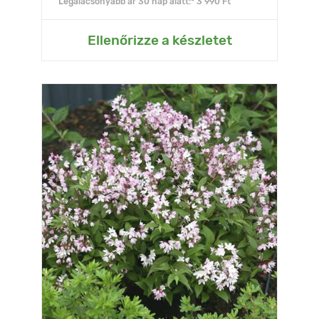
Legalacsonyabb ár 30 nap alatt:* 3 990 Ft
Ellenőrizze a készletet