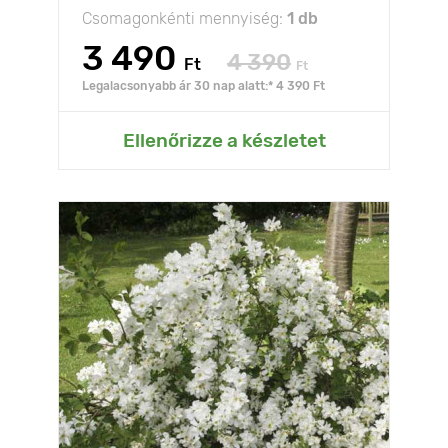
Csomagonkénti mennyiség:
1 db
3 490
4 390
Ft
Ft
Legalacsonyabb ár 30 nap alatt:* 4 390 Ft
Ellenőrizze a készletet