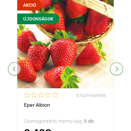
AKCIÓ
ÚJDONSÁGOK
0 Kommentek
Eper Albion
Csomagonkénti mennyiség:
5 db