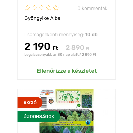
0 Kommentek
Gyöngyike Alba
Csomagonkénti mennyiség:
10 db
2 190
2 890
Ft
Ft
Legalacsonyabb ár 30 nap alatt:* 2 890 Ft
Ellenőrizze a készletet
AKCIÓ
ÚJDONSÁGOK