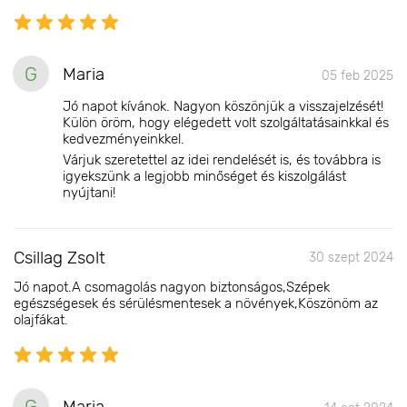
G
Maria
05 feb 2025
Jó napot kívánok. Nagyon köszönjük a visszajelzését!
Külön öröm, hogy elégedett volt szolgáltatásainkkal és
kedvezményeinkkel.
Várjuk szeretettel az idei rendelését is, és továbbra is
igyekszünk a legjobb minőséget és kiszolgálást
nyújtani!
Csillag Zsolt
30 szept 2024
Jó napot.A csomagolás nagyon biztonságos,Szépek
egészségesek és sérülésmentesek a növények,Köszönöm az
olajfákat.
G
Maria