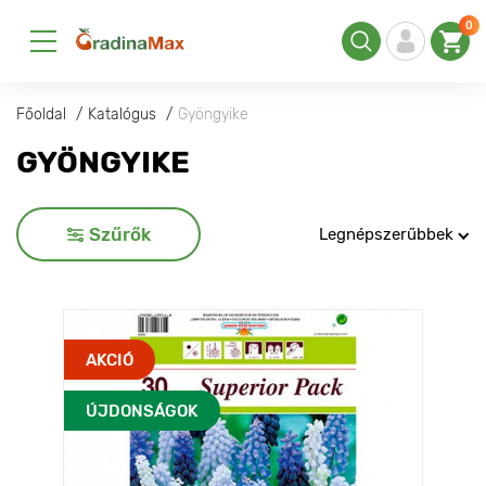
0
Főoldal
Katalógus
Gyöngyike
GYÖNGYIKE
Szűrők
Legnépszerűbbek
AKCIÓ
ÚJDONSÁGOK