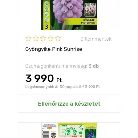
0 Kommentek
Gyöngyike Pink Sunrise
Csomagonkénti mennyiség:
3 db
3 990
Ft
Legalacsonyabb ár 30 nap alatt:* 3 990 Ft
Ellenőrizze a készletet