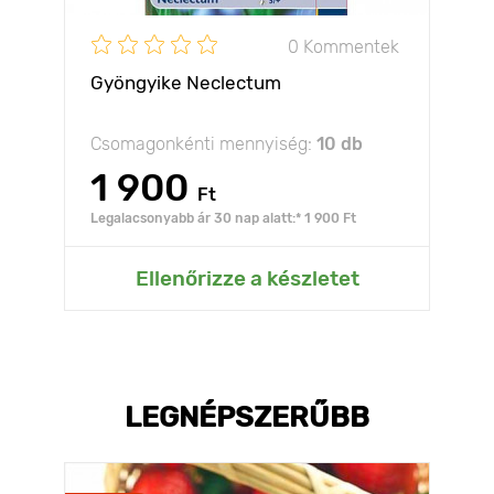
0 Kommentek
Gyöngyike Neclectum
Csomagonkénti mennyiség:
10 db
1 900
Ft
Legalacsonyabb ár 30 nap alatt:* 1 900 Ft
Ellenőrizze a készletet
LEGNÉPSZERŰBB