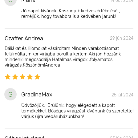
14 oct 2024
Jó napot kívánok. Köszönjük kedves értékelését,
reméljük, hogy továbbra is a kedvében járunk!
Czaffer Andrea
29 jún 2024
Dáliákat és liliomokat vásároltam Minden várakozásomat
felülmúlta ,mikor virágba borult a kertem.Aki jön hozzánk
mindenki megcsodálja.Hatalmas virágok ,folyamatos
virágzás.Kőszönöm!Andrea
G
GradinaMax
25 júl 2024
Üdvözöljük, Örülünk, hogy elégedett a kapott
termékekkel. Bőséges virágzást kívánunk és szeretettel
várjuk újra webáruházunkban!