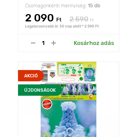
Csomagonkénti mennyiség:
15 db
2 090
2 590
Ft
Ft
Legalacsonyabb ár 30 nap alatt:* 2 590 Ft
Kosárhoz adás
AKCIÓ
ÚJDONSÁGOK