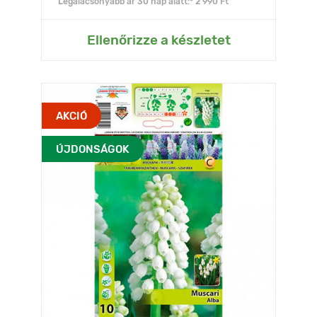
Legalacsonyabb ár 30 nap alatt:* 2 990 Ft
Ellenőrizze a készletet
AKCIÓ
ÚJDONSÁGOK