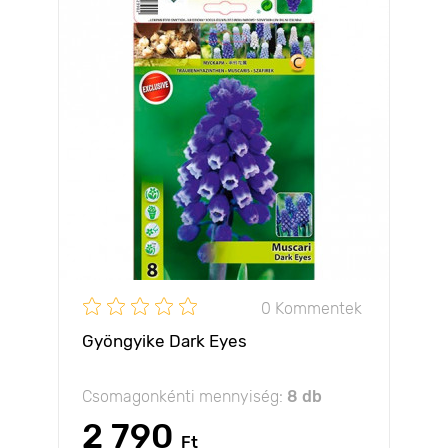
0 Kommentek
Gyöngyike Dark Eyes
Csomagonkénti mennyiség:
8 db
2 790
Ft