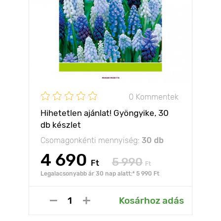
0 Kommentek
Hihetetlen ajánlat! Gyöngyike, 30
db készlet
Csomagonkénti mennyiség:
30 db
4 690
5 990
Ft
Ft
Legalacsonyabb ár 30 nap alatt:* 5 990 Ft
Kosárhoz adás