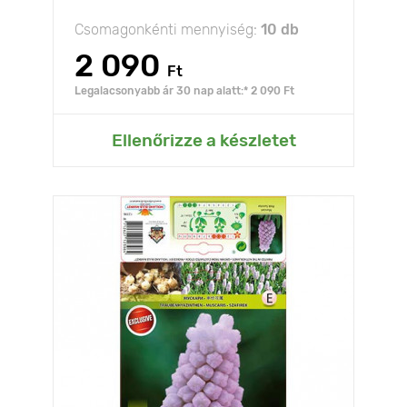
Csomagonkénti mennyiség:
10 db
2 090
Ft
Legalacsonyabb ár 30 nap alatt:* 2 090 Ft
Ellenőrizze a készletet