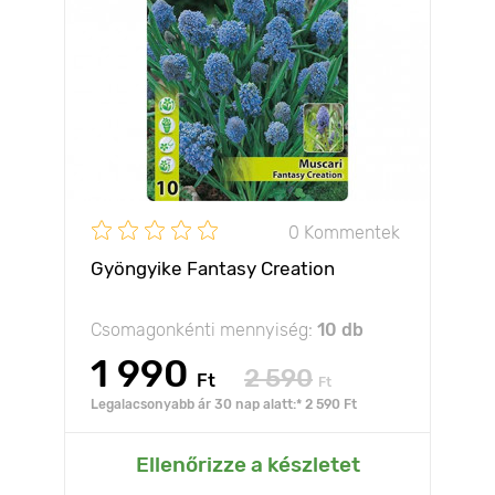
0 Kommentek
Gyöngyike Fantasy Creation
Csomagonkénti mennyiség:
10 db
1 990
2 590
Ft
Ft
Legalacsonyabb ár 30 nap alatt:* 2 590 Ft
Ellenőrizze a készletet