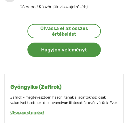
Jó napot! Köszönjük visszajelzését:)
Olvassa el az összes
értékelést
Hagyjon véleményt
Gyöngyike (Zafírok)
Zafírok - megtévesztően hasonlítanak a jácintokhoz, csak
valamivel kisebbek, de ugyanolyan illatosak és gyönyörűek. Ezek
az évelő hagymás növények az elsők között virágoznak a tavaszi
Olvasson el mindent
kertben, és több hétig gyönyörködtetnek bennünket.
A zafírok teljesen igénytelenek, és magas a szaporodási rátájuk,