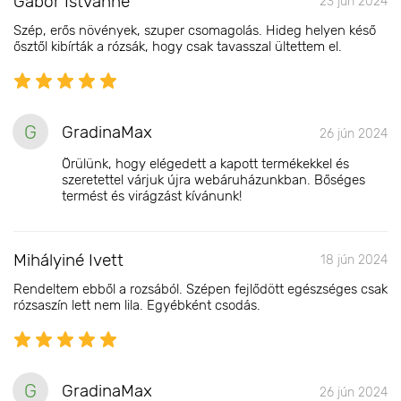
Gábor Istvánné
23 jún 2024
Szép, erős növények, szuper csomagolás. Hideg helyen késő
ősztől kibírták a rózsák, hogy csak tavasszal ültettem el.
G
GradinaMax
26 jún 2024
Örülünk, hogy elégedett a kapott termékekkel és
szeretettel várjuk újra webáruházunkban. Bőséges
termést és virágzást kívánunk!
Mihályiné Ivett
18 jún 2024
Rendeltem ebből a rozsából. Szépen fejlődött egészséges csak
rózsaszín lett nem lila. Egyébként csodás.
G
GradinaMax
26 jún 2024