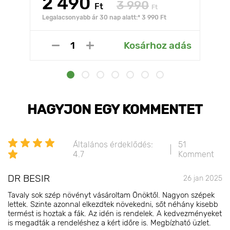
2 490
3 990
Ft
Ft
Legalacsonyabb ár 30 nap alatt:* 3 990 Ft
Kosárhoz adás
HAGYJON EGY KOMMENTET
Általános érdeklődés:
51
4.7
Komment
DR BESIR
26 jan 2025
Tavaly sok szép növényt vásároltam Önöktől. Nagyon szépek
lettek. Szinte azonnal elkezdtek növekedni, sőt néhány kisebb
termést is hoztak a fák. Az idén is rendelek. A kedvezményeket
is megadták a rendeléshez a kért időre is. Megbízható üzlet.