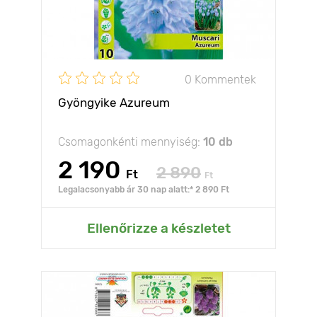
0 Kommentek
Gyöngyike Azureum
Csomagonkénti mennyiség:
10 db
2 190
2 890
Ft
Ft
Legalacsonyabb ár 30 nap alatt:* 2 890 Ft
Ellenőrizze a készletet