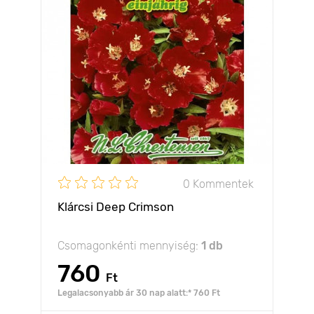
0 Kommentek
Klárcsi Deep Crimson
Csomagonkénti mennyiség:
1 db
760
Ft
Legalacsonyabb ár 30 nap alatt:* 760 Ft