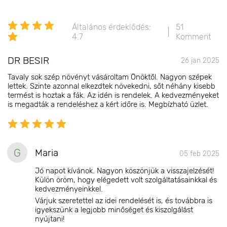
Általános érdeklődés:
51
4.7
Komment
DR BESIR
26 jan 2025
Tavaly sok szép növényt vásároltam Önöktől. Nagyon szépek
lettek. Szinte azonnal elkezdtek növekedni, sőt néhány kisebb
termést is hoztak a fák. Az idén is rendelek. A kedvezményeket
is megadták a rendeléshez a kért időre is. Megbízható üzlet.
G
Maria
05 feb 2025
Jó napot kívánok. Nagyon köszönjük a visszajelzését!
Külön öröm, hogy elégedett volt szolgáltatásainkkal és
kedvezményeinkkel.
Várjuk szeretettel az idei rendelését is, és továbbra is
igyekszünk a legjobb minőséget és kiszolgálást
nyújtani!