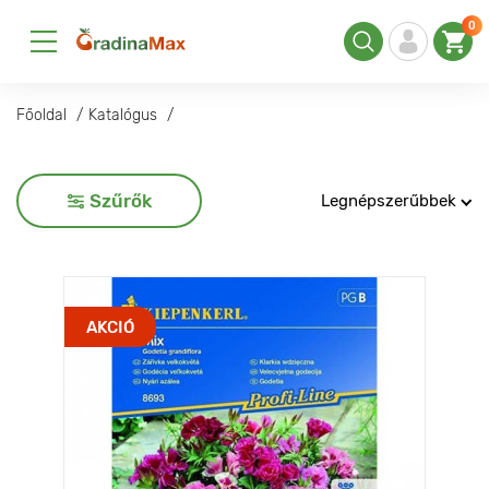
0
Főoldal
Katalógus
Szűrők
Legnépszerűbbek
AKCIÓ