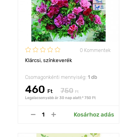
0 Kommentek
Klárcsi, színkeverék
Csomagonkénti mennyiség:
1 db
460
750
Ft
Ft
Legalacsonyabb ár 30 nap alatt:* 750 Ft
Kosárhoz adás