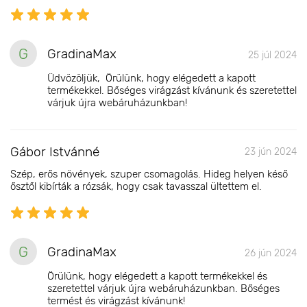
G
GradinaMax
25 júl 2024
Üdvözöljük, Örülünk, hogy elégedett a kapott
termékekkel. Bőséges virágzást kívánunk és szeretettel
várjuk újra webáruházunkban!
Gábor Istvánné
23 jún 2024
Szép, erős növények, szuper csomagolás. Hideg helyen késő
ősztől kibírták a rózsák, hogy csak tavasszal ültettem el.
G
GradinaMax
26 jún 2024
Örülünk, hogy elégedett a kapott termékekkel és
szeretettel várjuk újra webáruházunkban. Bőséges
termést és virágzást kívánunk!