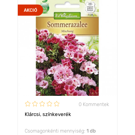
AKCIÓ
0 Kommentek
Klárcsi, színkeverék
Csomagonkénti mennyiség:
1 db