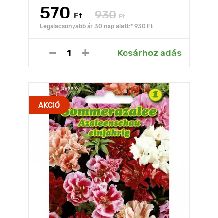
570
930
Ft
Ft
Legalacsonyabb ár 30 nap alatt:* 930 Ft
Kosárhoz adás
AKCIÓ