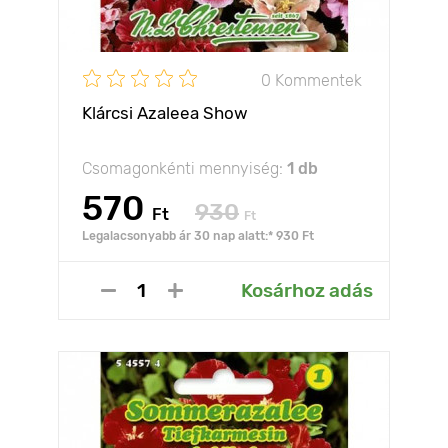
0 Kommentek
Klárcsi Azaleea Show
Csomagonkénti mennyiség:
1 db
570
930
Ft
Ft
Legalacsonyabb ár 30 nap alatt:* 930 Ft
Kosárhoz adás