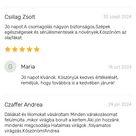
Csillag Zsolt
30 szept 2024
Jó napot.A csomagolás nagyon biztonságos,Szépek
egészségesek és sérülésmentesek a növények,Köszönöm az
olajfákat.
G
Maria
14 oct 2024
Jó napot kívánok. Köszönjük kedves értékelését,
reméljük, hogy továbbra is a kedvében járunk!
Czaffer Andrea
29 jún 2024
Dáliákat és liliomokat vásároltam Minden várakozásomat
felülmúlta ,mikor virágba borult a kertem.Aki jön hozzánk
mindenki megcsodálja.Hatalmas virágok ,folyamatos
virágzás.Kőszönöm!Andrea