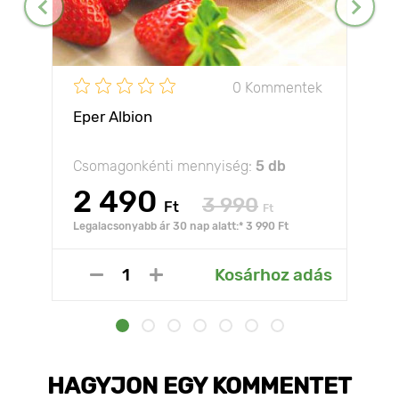
0 Kommentek
Eper Albion
Csomagonkénti mennyiség:
5 db
2 490
3 990
Ft
Ft
Legalacsonyabb ár 30 nap alatt:* 3 990 Ft
Kosárhoz adás
HAGYJON EGY KOMMENTET